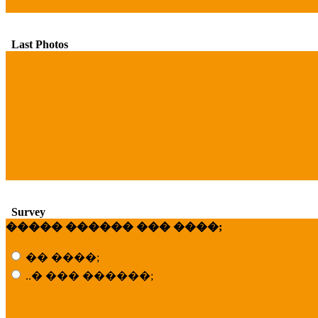
Last Photos
Survey
����� ������ ��� ����;
�� ����;
..� ��� ������;