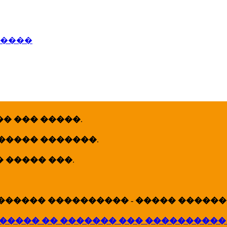
�����
� ��� �����
.
 ����� �������
.
� ����� ���
.
������ ���������� - ����� �������
����� �� ������� ��� ����������