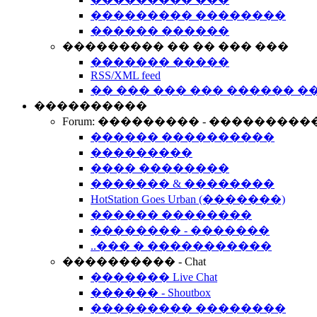
��������� ��������
������ ������
��������� �� �� ��� ���
������� �����
RSS/XML feed
�� ��� ��� ��� ������ �
����������
Forum: ��������� - ���������
������ ����������
���������
���� ��������
������� & ��������
HotStation Goes Urban (�������)
������ ��������
�������� - �������
..��� � �����������
���������� - Chat
������� Live Chat
������ - Shoutbox
��������� ��������