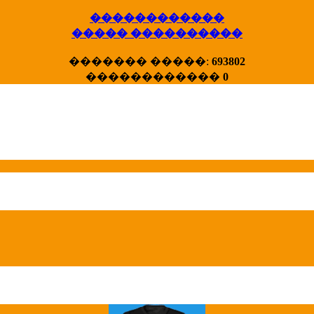
������������
����� ����������
X�����
������� �����:
693802
����� HotStat
������������
0
...
Homeland