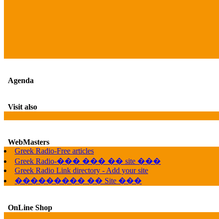
Agenda
Visit also
WebMasters
Greek Radio-Free articles
Greek Radio-��� ��� �� site ���
Greek Radio Link directory - Add your site
��������� �� Site ���
OnLine Shop