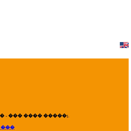
 - ��� ���� �����;
.
 ���