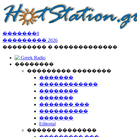
�������
8
���������
2026
��������� � �������������
Greek Radio
��������
��������� ��������
�������
������������
��������
�������
������� ���
����������
�������
Editorial
������ ��������
��������� ���