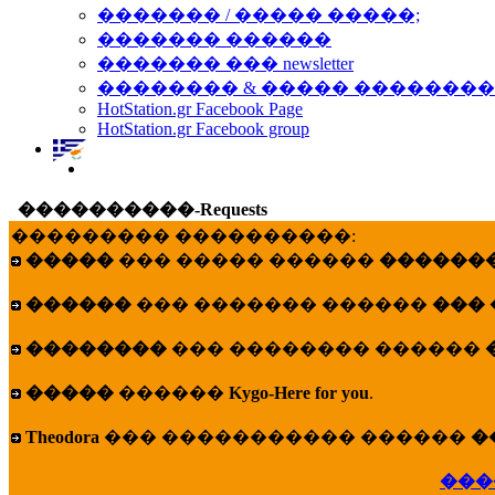
������� / ����� �����;
������� ������
������� ��� newsletter
�������� & ����� �������
HotStation.gr Facebook Page
HotStation.gr Facebook group
����������-Requests
��������� ����������:
�����
��� ����� ������
�������
������
��� ������� ������
���
��������
��� �������� ������
�����
������
Kygo-Here for you
.
Theodora
��� ����������� ������
�
���