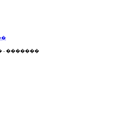
��
� - �������