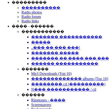
���������
����������
Radio photos
Radio forum
Radio links
���� - ������
�����������
������� �����������
�����
..��� �� ��� ���!
������� �����
������� �� ���� ��� ��
������ �����������
�������
Mp3 Downloads (Top 10)
������������� albums (Top 10)
�������� cd (���������)
N��� ����������� / cd
������
Ringtones - ����
Screensavers