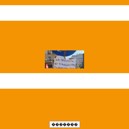
��� ����
�����..