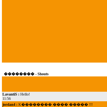
�������� - Shouts
LavantiS :
Hello!
11:56
jordan4 :
K�������� ���� ����� !!!
19:45