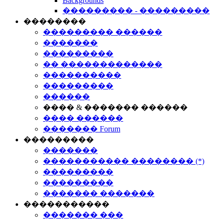
Backgrounds
��������� - ���������
��������
��������� ������
�������
���������
�� �������������
����������
���������
������
���� & ������� ������
���� ������
������� Forum
���������
�������
����������� �������� (*)
���������
���������
������� �������
�����������
������� ���