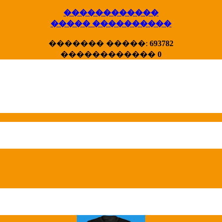
������������
����� ����������
X�����
������� �����:
693782
����� HotStat
������������
0
...
Homeland