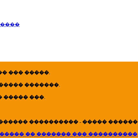
�����
� ��� �����
.
 ����� �������
.
� ����� ���
.
������ ���������� - ����� �������
����� �� ������� ��� ����������