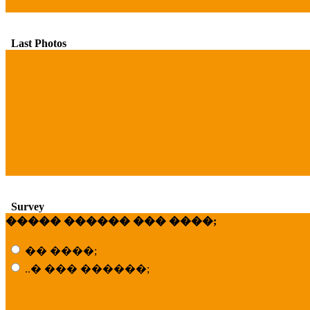
Last Photos
Survey
����� ������ ��� ����;
�� ����;
..� ��� ������;