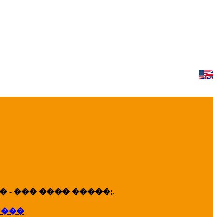
 - ��� ���� �����;
.
 ���