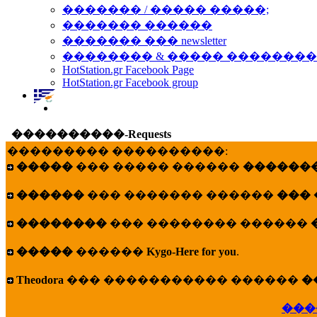
������� / ����� �����;
������� ������
������� ��� newsletter
�������� & ����� �������
HotStation.gr Facebook Page
HotStation.gr Facebook group
����������-Requests
��������� ����������:
�����
��� ����� ������
�������
������
��� ������� ������
���
��������
��� �������� ������
�����
������
Kygo-Here for you
.
Theodora
��� ����������� ������
�
���