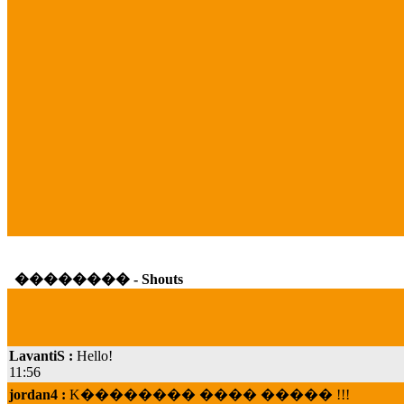
�������� - Shouts
LavantiS :
Hello!
11:56
jordan4 :
K�������� ���� ����� !!!
19:45