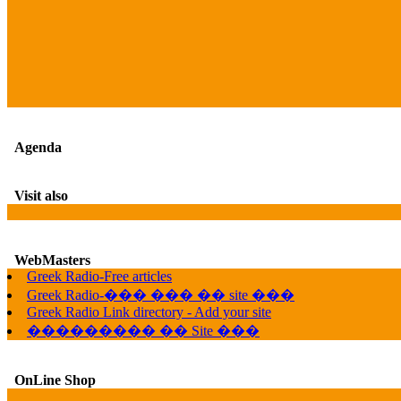
Agenda
Visit also
WebMasters
Greek Radio-Free articles
Greek Radio-��� ��� �� site ���
Greek Radio Link directory - Add your site
��������� �� Site ���
OnLine Shop