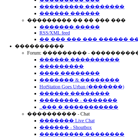
��������� ��������
������ ������
��������� �� �� ��� ���
������� �����
RSS/XML feed
�� ��� ��� ��� ������ �
����������
Forum: ��������� - ���������
������ ����������
���������
���� ��������
������� & ��������
HotStation Goes Urban (�������)
������ ��������
�������� - �������
..��� � �����������
���������� - Chat
������� Live Chat
������ - Shoutbox
��������� ��������