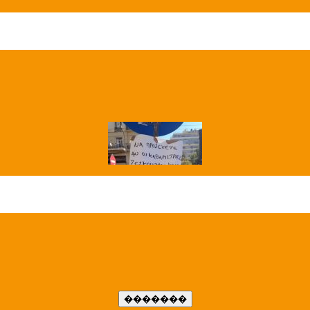
��� ����
�����..