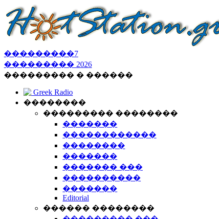
���������
7
���������
2026
��������� � ������
Greek Radio
��������
��������� ��������
�������
������������
��������
�������
������� ���
����������
�������
Editorial
������ ��������
��������� ���