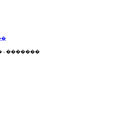
��
� - �������