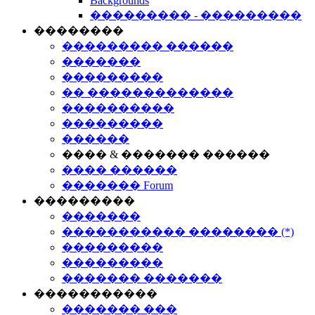
Backgrounds
��������� - ���������
��������
��������� ������
�������
���������
�� �������������
����������
���������
������
���� & ������� ������
���� ������
������� Forum
���������
�������
����������� �������� (*)
���������
���������
������� �������
�����������
������� ���