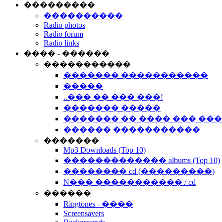
���������
����������
Radio photos
Radio forum
Radio links
���� - ������
�����������
������� �����������
�����
..��� �� ��� ���!
������� �����
������� �� ���� ��� ��
������ �����������
�������
Mp3 Downloads (Top 10)
������������� albums (Top 10)
�������� cd (���������)
N��� ����������� / cd
������
Ringtones - ����
Screensavers