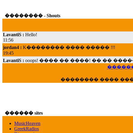
�������� - Shouts
LavantiS :
Hello!
11:56
jordan4 :
K�������� ���� ����� !!!
19:45
LavantiS :
ooops! ���� �� ����! �� �� �
���; ���� ��� ��� �������� ���� �
������
15:07
Dimitris_P :
���� ����� �������� ���� 
�������� ���� ��
21:20
LavantiS :
����� ���� ������� ��� ���
������� �����?" ..............���� �
�������...
16:40
������ sites
veronica :
E���� 2012 ��� ����� ��� ��
������� ��������� ���� ������ 
MusicHeaven
16:39
GreekRadios