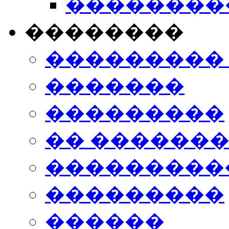
���������
��������
���������
�������
���������
�� ������
���������
���������
������