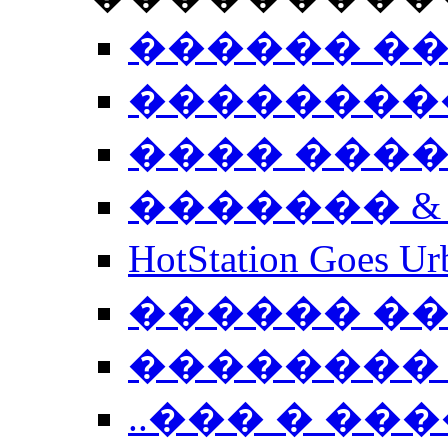
������ �
��������
���� ���
������� &
HotStation Goe
������ �
�������� 
..��� � �