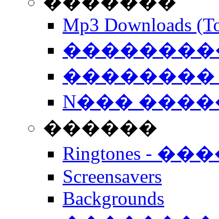
�������
Mp3 Downloads (To
�����������
�������� 
N��� �����
������
Ringtones - ��
Screensavers
Backgrounds