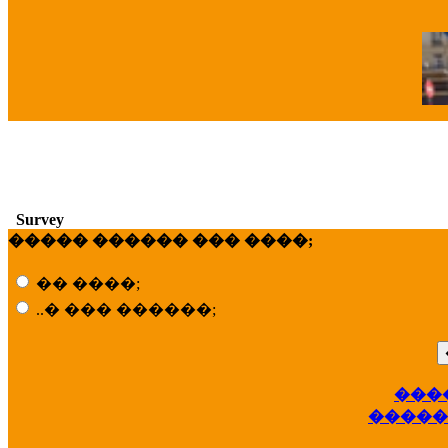
�
Survey
����� ������ ��� ����;
�� ����;
..� ��� ������;
���
��
�����