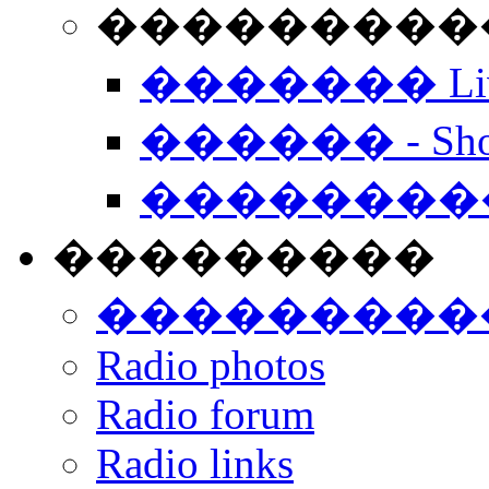
���������� -
������� Live
������ - Sho
��������
���������
���������
Radio photos
Radio forum
Radio links