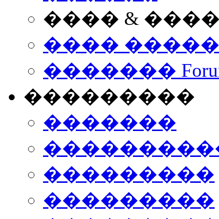
���� & ���
���� ����
������� Foru
���������
�������
����������
���������
���������