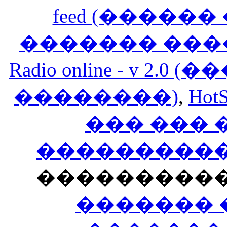
feed (�����
������� ���
Radio online - v 
��������)
,
HotS
��� ���
�����������
���������
������� 