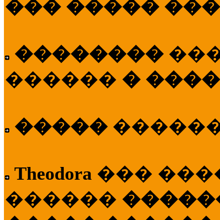
��� ����� ��
��������
��
������
� ����
�����
�����
Theodora
��� ��
������
�����