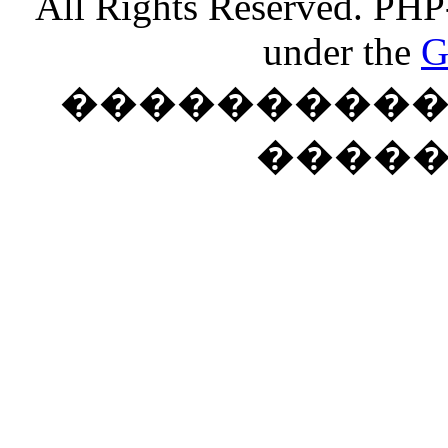
All Rights Reserved. PHP
under the
G
���������� �
����