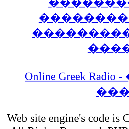
�������
��������
����������
���
Online Greek Ra
��
Web site engine's code is