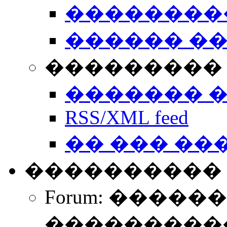
��������
������ �
��������� 
������� 
RSS/XML feed
�� ��� ��
����������
Forum: �����
����������