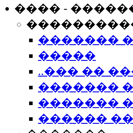
���� - �����
���������
������� 
�����
..��� �� ��
������� 
������� �
������ �