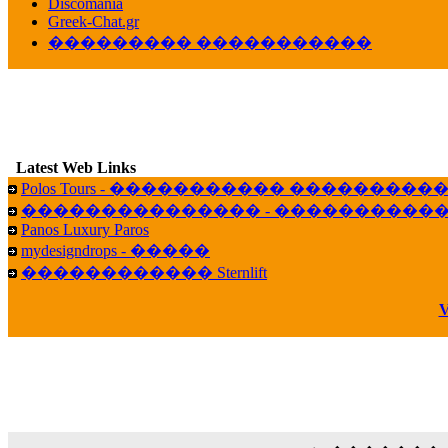
veronica :
[
URL
] ���� ���;
Discomania
10:19
Greek-Chat.gr
��������� �����������
LavantiS :
���� ����� � ������� �����
16:11
veronica :
����� ��� 13 ������.. ��� ��
14:45
LavantiS :
�������� ��� ���� ��������!
B
15:18
Latest Web Links
Galatea :
Efharist&oacute;
Polos Tours - ����������� ��������
03:56
��������������� - �����������
LavantiS :
that's great news! ����� �� ������!
Panos Luxury Paros
14:35
mydesigndrops - �����
Galatea :
�� ����� ���� ������ ��� �������
������������ Sternlift
21:35
veronica :
Kalo 3hmero paidia se olous!
V
21:59
LavantiS :
�������� - ������ ������ , 4,
08:08
Dimitris_P :
fou fou 1 2
18:59
echo :
��� ��� �������! �� �� ���� �