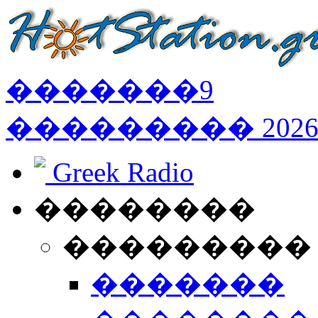
�������
9
���������
202
Greek Radio
��������
���������
�������