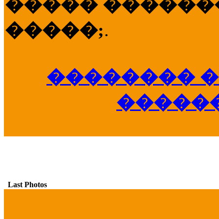
����� �������
�����;
.
�������� �
�����
Last Photos