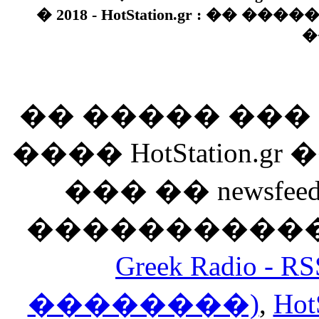
� 2018 - HotStation.gr : �� 
�
�� ����� ��
���� HotStation
��� �� newsfeed
������������
Greek Radio 
��������)
,
Hot