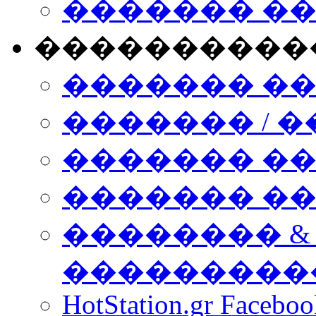
������� �
����������
������� �
������� / �
������� �
������� ��� n
�������� &
���������
HotStation.gr Facebo