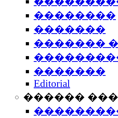
��������
��������
�������
������� 
��������
�������
Editorial
������ ��
��������