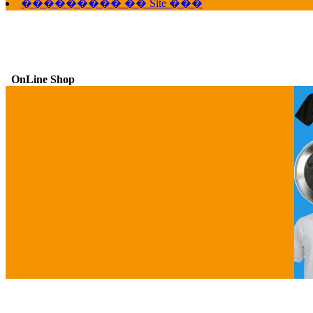
��������� �� Site ���
OnLine Shop
G