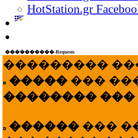
HotStation.gr Faceboo
����������-Requests
��������� ��
�����
��� ��
�������� ���
������
��� �