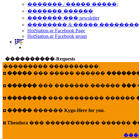
������� / ����� �����;
������� ������
������� ��� newsletter
�������� & ����� �������
HotStation.gr Facebook Page
HotStation.gr Facebook group
����������-Requests
��������� ����������:
�����
��� ����� ������
�������
������
��� ������� ������
���
��������
��� �������� ������
�����
������
Kygo-Here for you
.
Theodora
��� ����������� ������
�
���