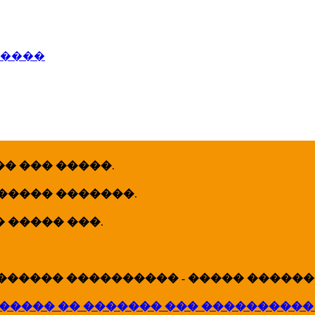
�����
� ��� �����
.
 ����� �������
.
� ����� ���
.
������ ���������� - ����� �������
����� �� ������� ��� ����������