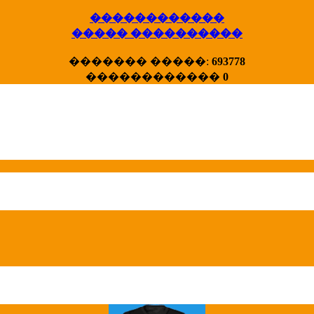
������������
����� ����������
X�����
������� �����:
693778
����� HotStat
������������
0
...
Homeland