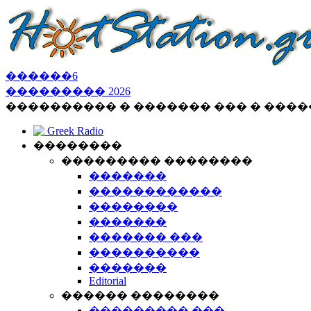
������
6
���������
2026
���������� � ������� ��� � ���
Greek Radio
��������
��������� ��������
�������
������������
��������
�������
������� ���
����������
�������
Editorial
������ ��������
��������� ���