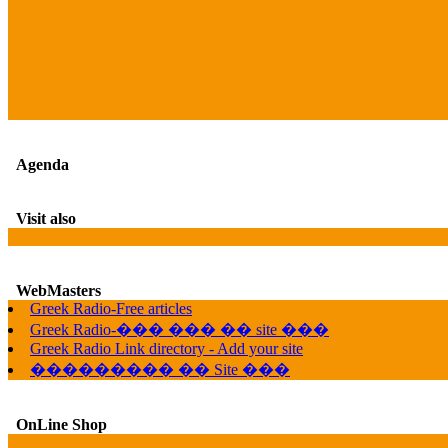
Agenda
Visit also
WebMasters
Greek Radio-Free articles
Greek Radio-��� ��� �� site ���
Greek Radio Link directory - Add your site
��������� �� Site ���
OnLine Shop