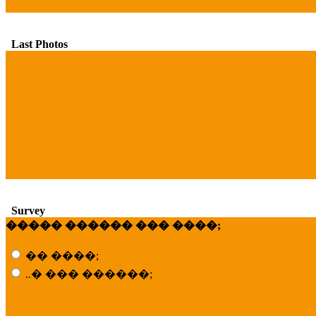
Last Photos
Survey
����� ������ ��� ����;
�� ����;
..� ��� ������;