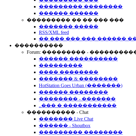
��������� ��������
������ ������
��������� �� �� ��� ���
������� �����
RSS/XML feed
�� ��� ��� ��� ������ �
����������
Forum: ��������� - ���������
������ ����������
���������
���� ��������
������� & ��������
HotStation Goes Urban (�������)
������ ��������
�������� - �������
..��� � �����������
���������� - Chat
������� Live Chat
������ - Shoutbox
��������� ��������