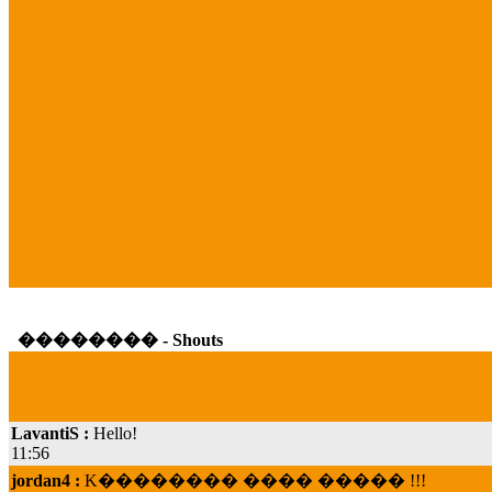
�������� - Shouts
LavantiS :
Hello!
11:56
jordan4 :
K�������� ���� ����� !!!
19:45