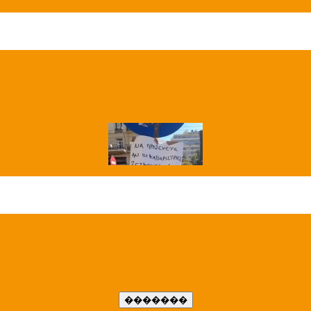
��� ����
�����..