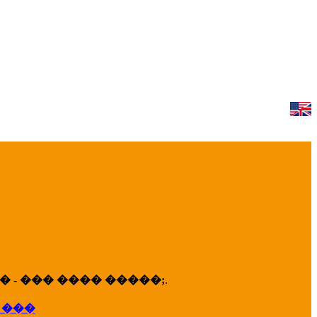
 - ��� ���� �����;
.
 ���