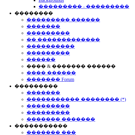
Backgrounds
��������� - ���������
��������
��������� ������
�������
���������
�� �������������
����������
���������
������
���� & ������� ������
���� ������
������� Forum
���������
�������
����������� �������� (*)
���������
���������
������� �������
�����������
������� ���