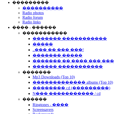
���������
����������
Radio photos
Radio forum
Radio links
���� - ������
�����������
������� �����������
�����
..��� �� ��� ���!
������� �����
������� �� ���� ��� ��
������ �����������
�������
Mp3 Downloads (Top 10)
������������� albums (Top 10)
�������� cd (���������)
N��� ����������� / cd
������
Ringtones - ����
Screensavers