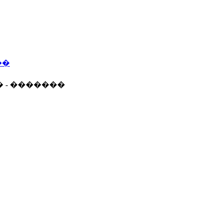
��
� - �������