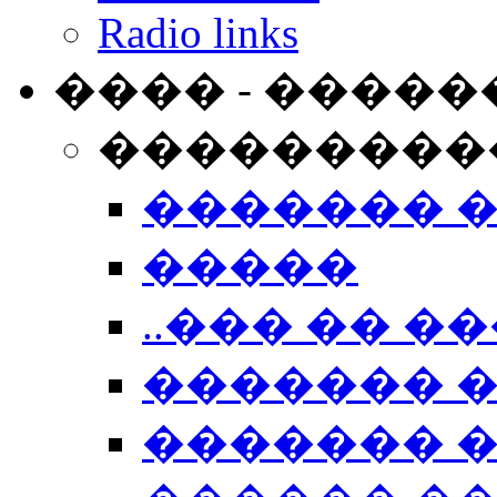
Radio links
���� - �����
���������
������� 
�����
..��� �� ��
������� 
������� �