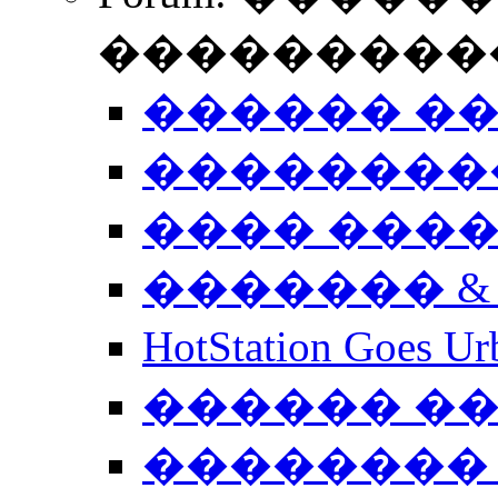
����������
������ �
��������
���� ���
������� &
HotStation Goe
������ �
�������� 