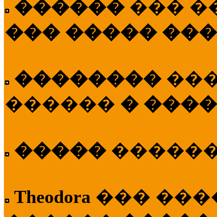
������
��� �
��� ����� ��
��������
��
������
� ����
�����
�����
Theodora
��� ��