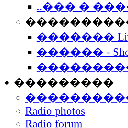
..��� � �
���������� -
������� Live
������ - Sho
��������
���������
���������
Radio photos
Radio forum