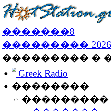
�������
8
���������
202
��������� �
Greek Radio
��������
���������