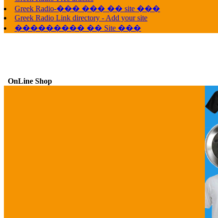
Greek Radio-��� ��� �� site ���
Greek Radio Link directory - Add your site
��������� �� Site ���
OnLine Shop
G