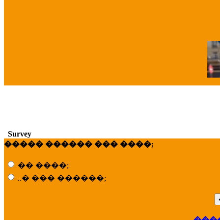
�
Survey
����� ������ ��� ����;
�� ����;
..� ��� ������;
���