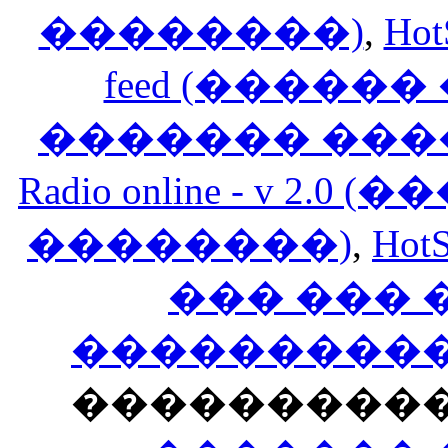
��������)
,
Hot
feed (�����
������� ���
Radio online - v 
��������)
,
HotS
��� ���
�����������
���������