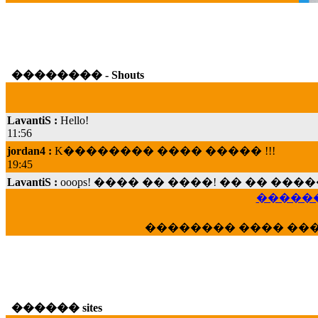
�������� - Shouts
LavantiS :
Hello!
11:56
jordan4 :
K�������� ���� ����� !!!
19:45
LavantiS :
ooops! ���� �� ����! �� �� �
���; ���� ��� ��� �������� ���� �
������
15:07
Dimitris_P :
���� ����� �������� ���� 
�������� ���� ��
21:20
LavantiS :
����� ���� ������� ��� ���
������� �����?" ..............���� �
�������...
16:40
������ sites
veronica :
E���� 2012 ��� ����� ��� ��