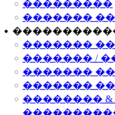
���������
������� �
����������
������� �
������� / �
������� �
������� ��� n
�������� &
���������