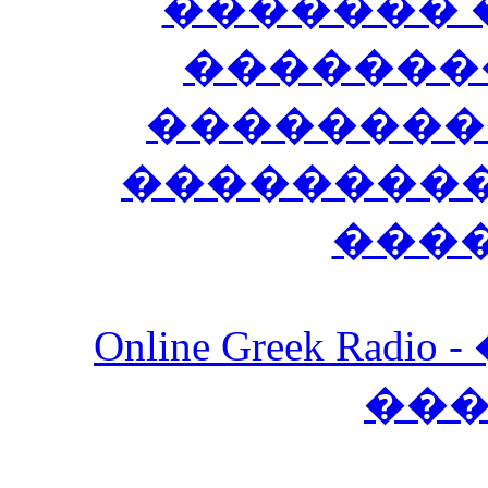
������� 
�������
��������
����������
���
Online Greek Ra
��