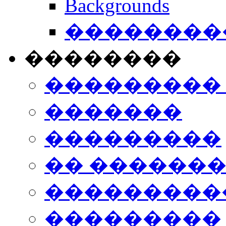
Backgrounds
���������
��������
���������
�������
���������
�� ������
���������
���������