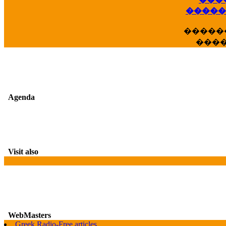
��
�����
�����
���
Agenda
Visit also
WebMasters
Greek Radio-Free articles
G