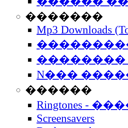
������ �
�������
Mp3 Downloads (To
�����������
�������� 
N��� �����
������
Ringtones - ��
Screensavers