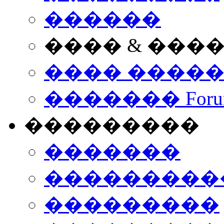
������
���� & ���
���� ����
������� Foru
���������
�������
����������
���������