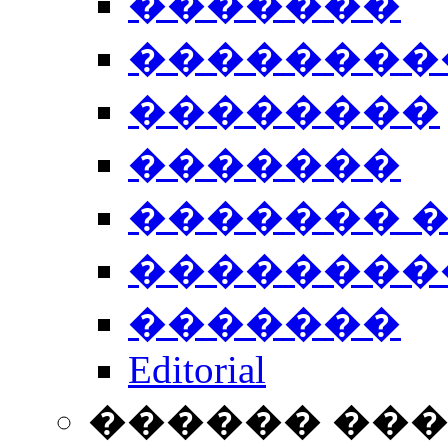
�������
��������
��������
�������
������� 
��������
�������
Editorial
������ ��