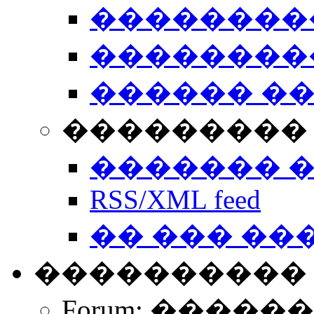
��������
��������
������ �
��������� 
������� 
RSS/XML feed
�� ��� ��
����������
Forum: �����