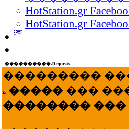
HotStation.gr Facebo
HotStation.gr Faceboo
����������-Requests
��������� ��
�����
��� ��
�������� ���