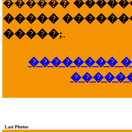
������
�����
����� �������
�����;
.
�������� �
�����
Last Photos