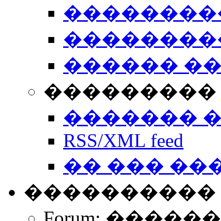
��������
��������
������ �
��������� 
������� 
RSS/XML feed
�� ��� ��
����������
Forum: �����