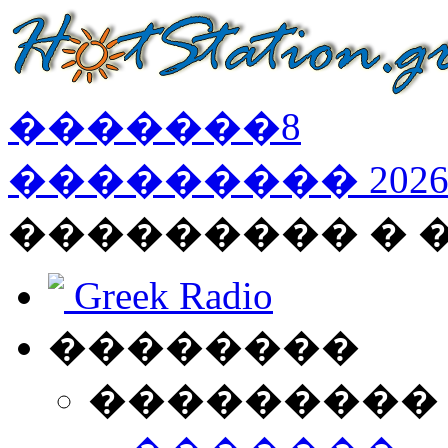
�������
8
���������
202
��������� �
Greek Radio
��������
���������