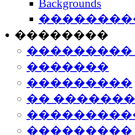
Backgrounds
���������
��������
���������
�������
���������
�� ������
���������
���������