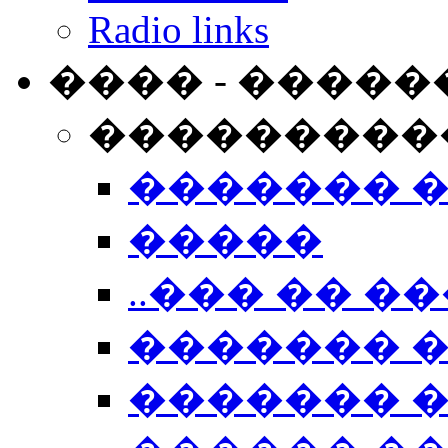
Radio links
���� - �����
���������
������� 
�����
..��� �� ��
������� 
������� �