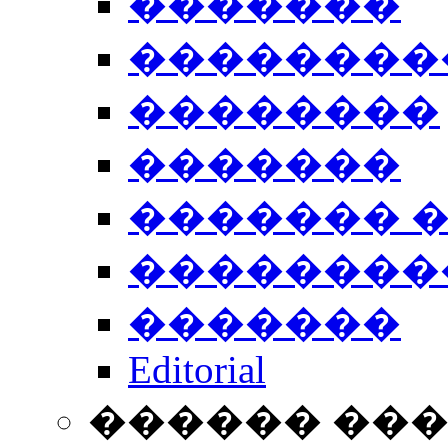
�������
��������
��������
�������
������� 
��������
�������
Editorial
������ ��