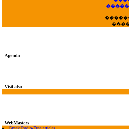
��
�����
�����
���
Agenda
Visit also
WebMasters
Greek Radio-Free articles
G