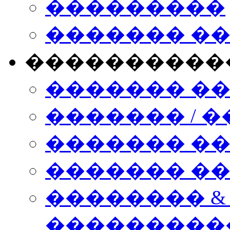
���������
������� �
����������
������� �
������� / �
������� �
������� ��� n
�������� &
���������