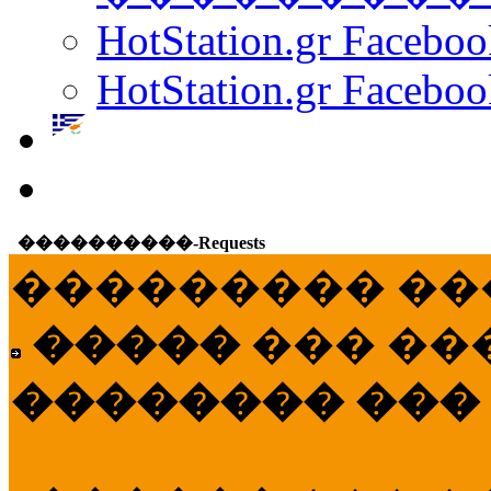
HotStation.gr Facebo
HotStation.gr Faceboo
����������-Requests
��������� ��
�����
��� ��
�������� ���