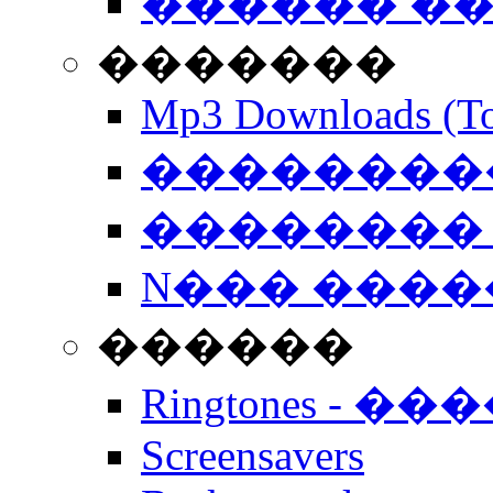
������ �
�������
Mp3 Downloads (To
�����������
�������� 
N��� �����
������
Ringtones - ��
Screensavers