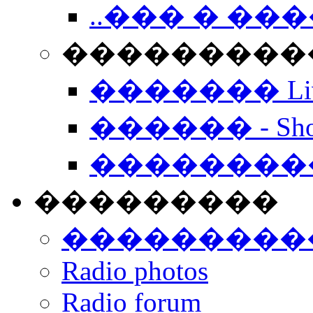
..��� � �
���������� -
������� Live
������ - Sho
��������
���������
���������
Radio photos
Radio forum