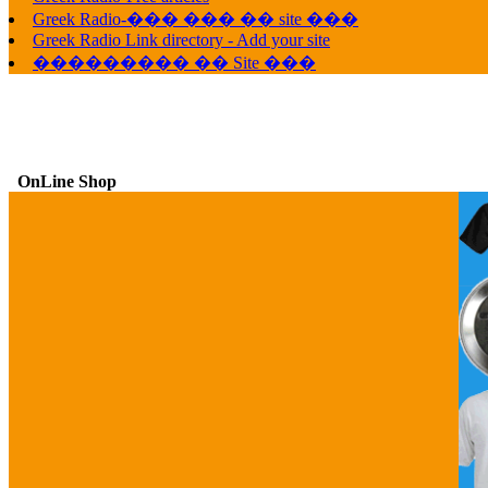
Greek Radio-��� ��� �� site ���
Greek Radio Link directory - Add your site
��������� �� Site ���
OnLine Shop
G