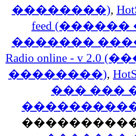
��������)
,
Hot
feed (�����
������� ���
Radio online - v 
��������)
,
HotS
��� ���
�����������
���������