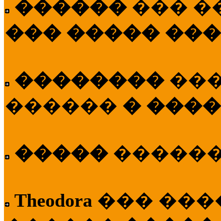
������
��� �
��� ����� ��
��������
��
������
� ����
�����
�����
Theodora
��� ��