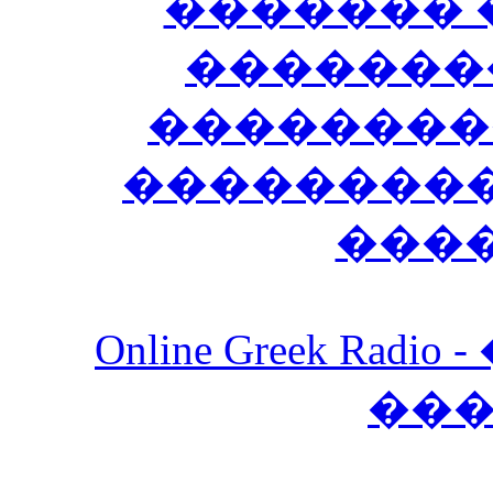
������� 
�������
��������
����������
���
Online Greek Ra
��