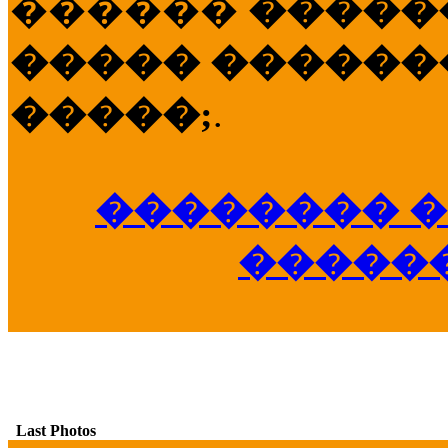
������
�����
����� �������
�����;
.
�������� �
�����
Last Photos