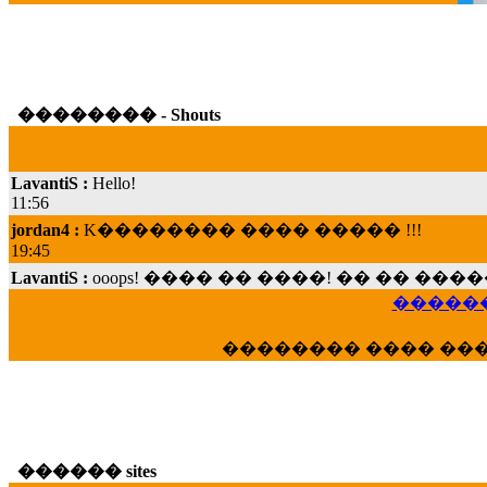
�������� - Shouts
LavantiS :
Hello!
11:56
jordan4 :
K�������� ���� ����� !!!
19:45
LavantiS :
ooops! ���� �� ����! �� �� �
���; ���� ��� ��� �������� ���� �
15:07
������
Dimitris_P :
���� ����� �������� ���� 
�������� ���� ��
21:20
LavantiS :
����� ���� ������� ��� ���
������� �����?" ..............���� �
�������...
16:40
������ sites
veronica :
E���� 2012 ��� ����� ��� ��