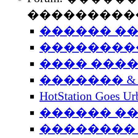
����������
������ �
��������
���� ���
������� &
HotStation Goe
������ �
�������� 