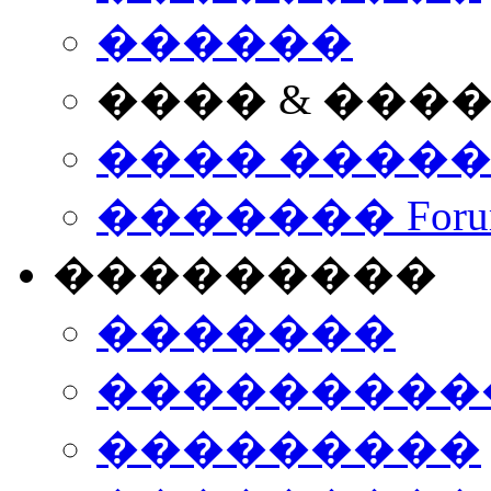
������
���� & ���
���� ����
������� Foru
���������
�������
����������
���������