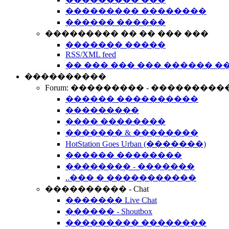
��������� ��������
������ ������
��������� �� �� ��� ���
������� �����
RSS/XML feed
�� ��� ��� ��� ������ �
����������
Forum: ��������� - ���������
������ ����������
���������
���� ��������
������� & ��������
HotStation Goes Urban (�������)
������ ��������
�������� - �������
..��� � �����������
���������� - Chat
������� Live Chat
������ - Shoutbox
��������� ��������