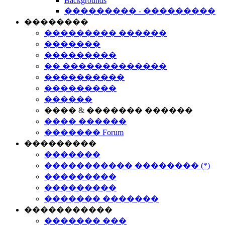
Backgrounds
��������� - ���������
��������
��������� ������
�������
���������
�� �������������
����������
���������
������
���� & ������� ������
���� ������
������� Forum
���������
�������
����������� �������� (*)
���������
���������
������� �������
�����������
������� ���