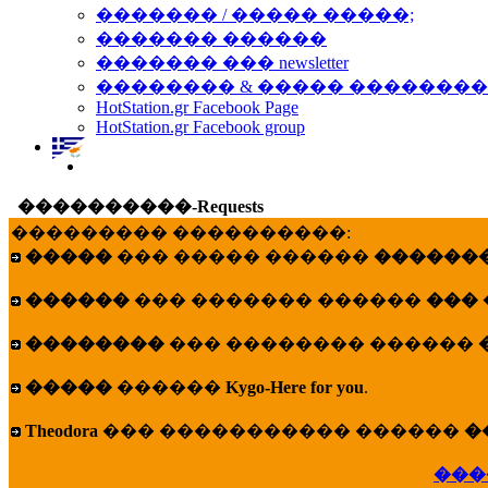
������� / ����� �����;
������� ������
������� ��� newsletter
�������� & ����� �������
HotStation.gr Facebook Page
HotStation.gr Facebook group
����������-Requests
��������� ����������:
�����
��� ����� ������
�������
������
��� ������� ������
���
��������
��� �������� ������
�����
������
Kygo-Here for you
.
Theodora
��� ����������� ������
�
���