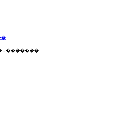
��
� - �������