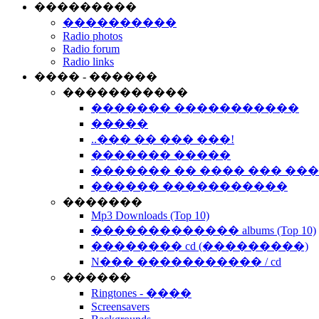
���������
����������
Radio photos
Radio forum
Radio links
���� - ������
�����������
������� �����������
�����
..��� �� ��� ���!
������� �����
������� �� ���� ��� ��
������ �����������
�������
Mp3 Downloads (Top 10)
������������� albums (Top 10)
�������� cd (���������)
N��� ����������� / cd
������
Ringtones - ����
Screensavers