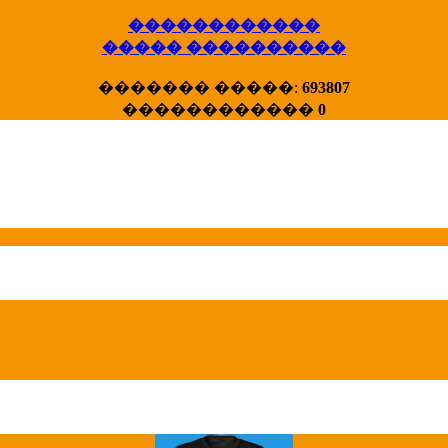
������������
����� ����������
X�����
������� �����:
693807
����� HotStat
������������
0
...
Homeland