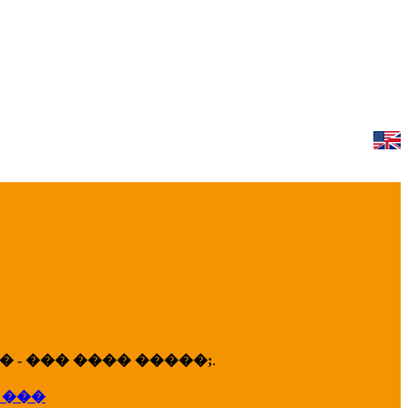
 - ��� ���� �����;
.
 ���