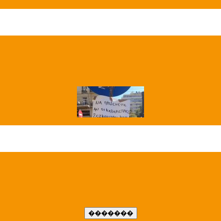
��� ����
�����..