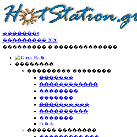
�������
8
���������
2026
��������� � �������������
Greek Radio
��������
��������� ��������
�������
������������
��������
�������
������� ���
����������
�������
Editorial
������ ��������
��������� ���