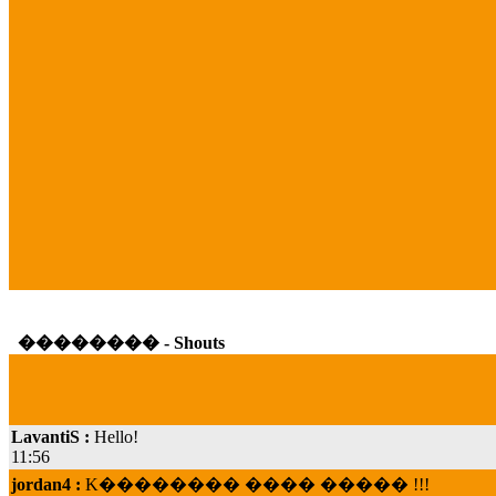
�������� - Shouts
LavantiS :
Hello!
11:56
jordan4 :
K�������� ���� ����� !!!
19:45