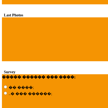
Last Photos
Survey
����� ������ ��� ����;
�� ����;
..� ��� ������;