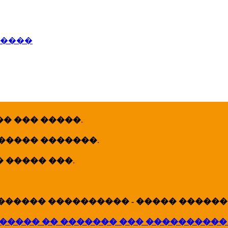
�����
� ��� �����
.
 ����� �������
.
� ����� ���
.
������ ���������� - ����� �������
����� �� ������� ��� ����������