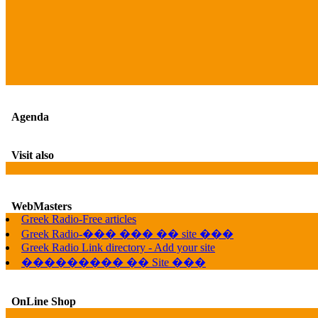
Agenda
Visit also
WebMasters
Greek Radio-Free articles
Greek Radio-��� ��� �� site ���
Greek Radio Link directory - Add your site
��������� �� Site ���
OnLine Shop