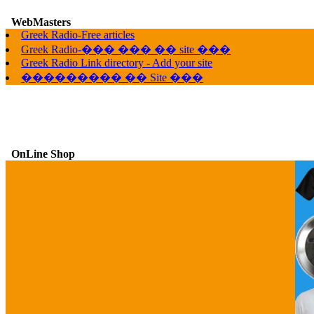
WebMasters
Greek Radio-Free articles
G
Greek Radio-��� ��� �� site ���
Greek Radio Link directory - Add your site
��������� �� Site ���
OnLine Shop