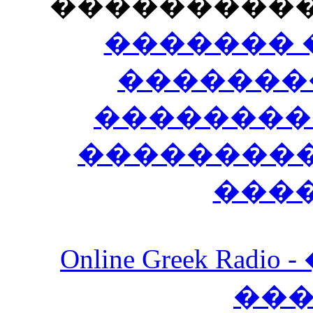
���������
������� 
�������
��������
����������
���
Online Greek Ra
��