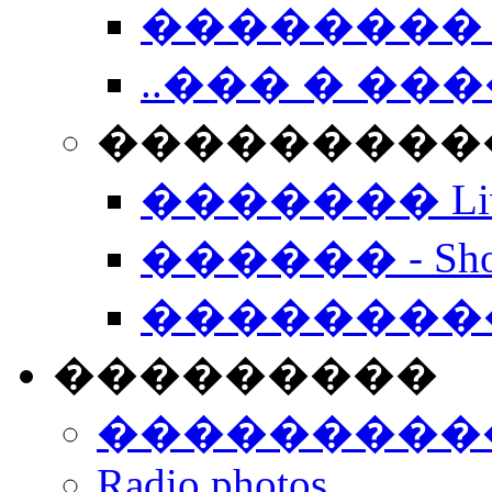
�������� 
..��� � �
���������� -
������� Live
������ - Sho
��������
���������
���������
Radio photos