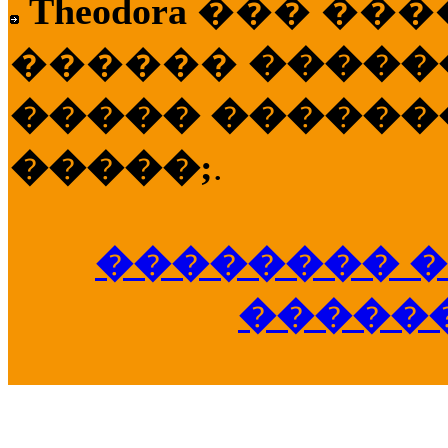
Theodora
��� ��
������
�����
����� �������
�����;
.
�������� �
�����