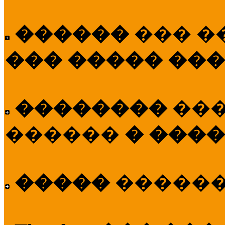
������
��� �
��� ����� ��
��������
��
������
� ����
�����
�����