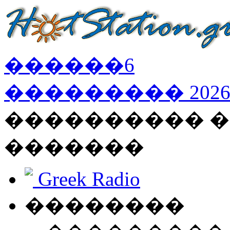
������
6
���������
202
���������� �
�������
Greek Radio
��������