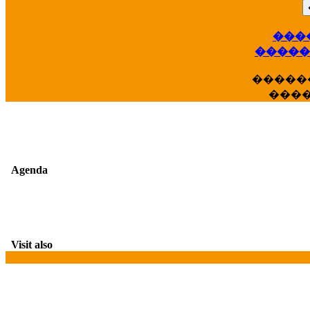
���
��
�����
�����
���
Agenda
Visit also