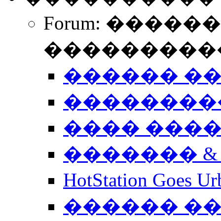
Forum: �����
����������
������ �
��������
���� ���
������� &
HotStation Goe
������ �