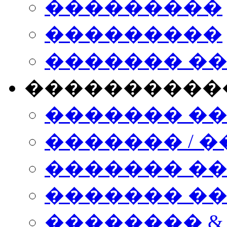
���������
���������
������� �
����������
������� �
������� / �
������� �
������� ��� n
�������� &