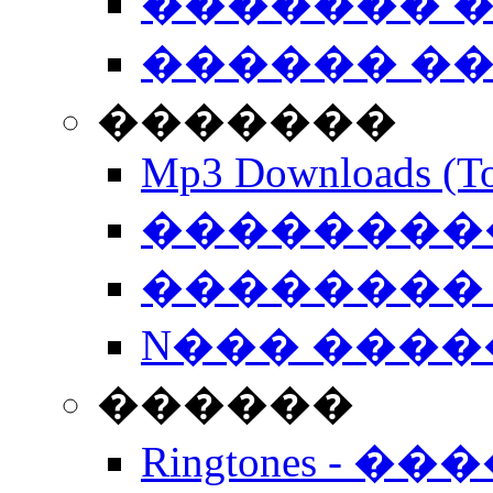
������� �
������ �
�������
Mp3 Downloads (To
�����������
�������� 
N��� �����
������
Ringtones - ��