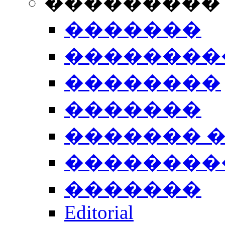
���������
�������
��������
��������
�������
������� 
��������
�������
Editorial