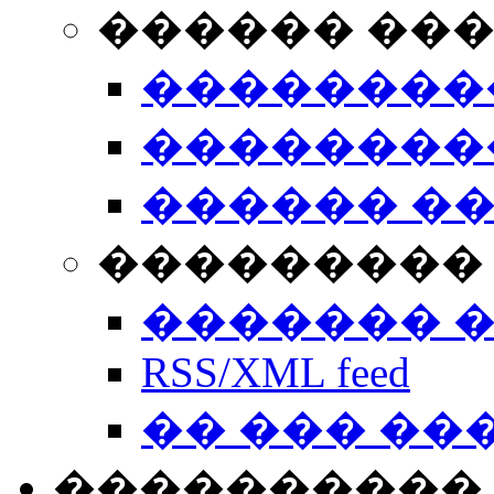
������ ��
��������
��������
������ �
��������� 
������� 
RSS/XML feed
�� ��� ��
����������