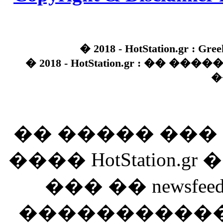
� 2018 - HotStation.gr : Gree
� 2018 - HotStation.gr : �� 
�
�� ����� ��
���� HotStation
��� �� newsfeed
������������