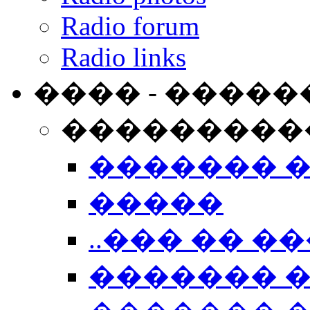
Radio forum
Radio links
���� - �����
���������
������� 
�����
..��� �� ��
������� 