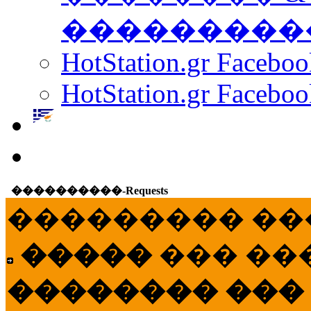
���������
HotStation.gr Facebo
HotStation.gr Faceboo
����������-Requests
��������� ��
�����
��� ��
�������� ���