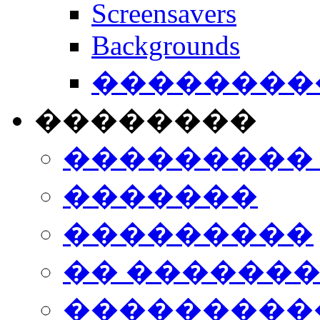
Screensavers
Backgrounds
���������
��������
���������
�������
���������
�� ������
���������