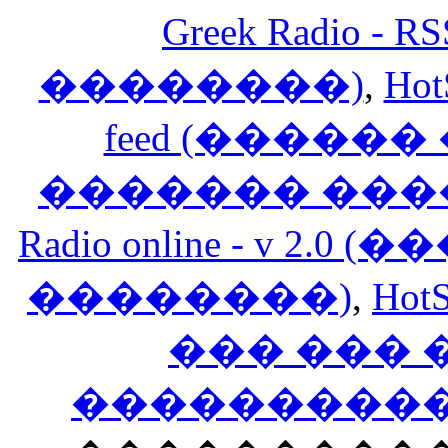
Greek Radio 
��������)
,
Hot
feed (�����
������� ���
Radio online - v 
��������)
,
HotS
��� ���
�����������