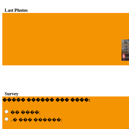
Last Photos
�
Survey
����� ������ ��� ����;
�� ����;
..� ��� ������;