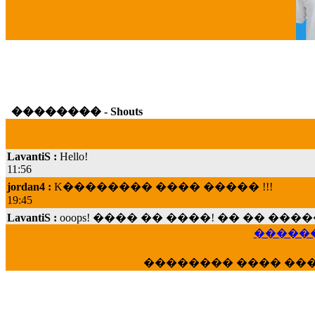
G
�������� - Shouts
LavantiS :
Hello!
11:56
jordan4 :
K�������� ���� ����� !!!
19:45
LavantiS :
ooops! ���� �� ����! �� �� �
���; ���� ��� ��� �������� ���� �
������
15:07
Dimitris_P :
���� ����� �������� ���� 
�������� ���� ��
21:20
LavantiS :
����� ���� ������� ��� ���
������� �����?" ..............���� �
�������...