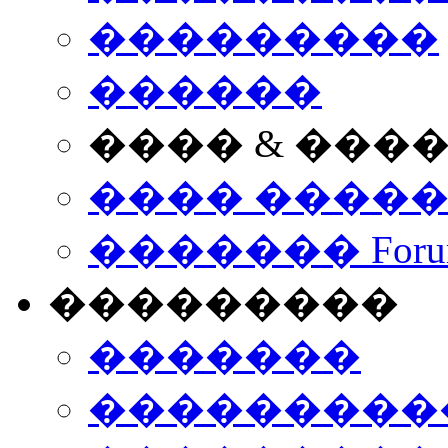
���������
������
���� & ���
���� ����
������� Foru
���������
�������
����������