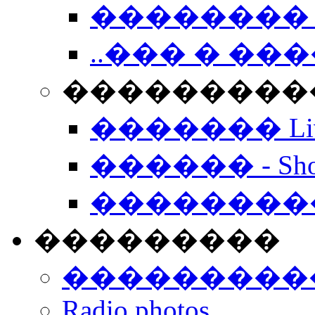
�������� 
..��� � �
���������� -
������� Live
������ - Sho
��������
���������
���������
Radio photos