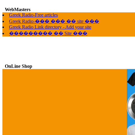
WebMasters
G
Greek Radio-Free articles
Greek Radio-��� ��� �� site ���
Greek Radio Link directory - Add your site
��������� �� Site ���
OnLine Shop