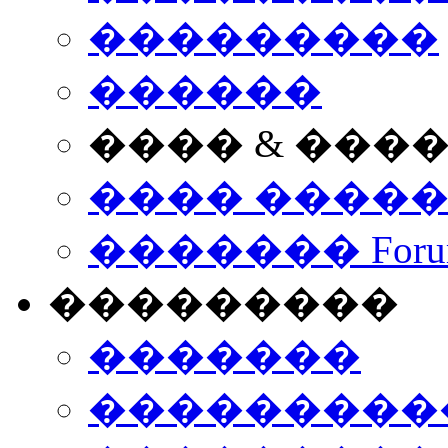
���������
������
���� & ���
���� ����
������� Foru
���������
�������
����������