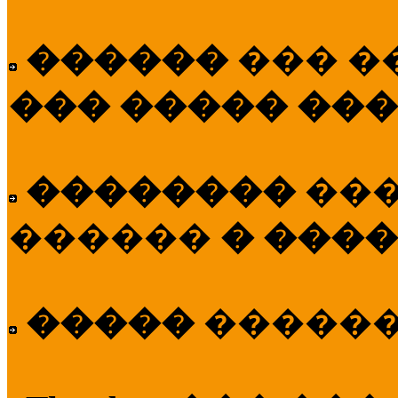
������
��� �
��� ����� ��
��������
��
������
� ����
�����
�����