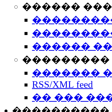
������ ��
��������
��������
������ �
��������� 
������� 
RSS/XML feed
�� ��� ��
����������