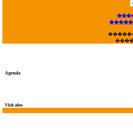
��
���
�����
�����
���
Agenda
Visit also