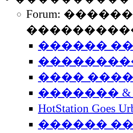
Forum: �����
����������
������ �
��������
���� ���
������� &
HotStation Goe
������ �