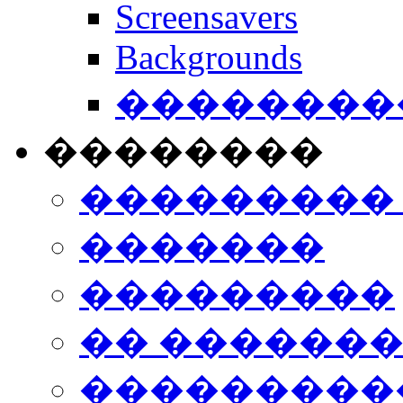
Screensavers
Backgrounds
���������
��������
���������
�������
���������
�� ������
���������