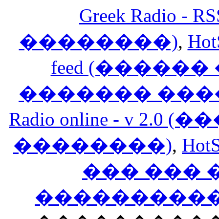
Greek Radio 
��������)
,
Hot
feed (�����
������� ���
Radio online - v 
��������)
,
HotS
��� ���
�����������