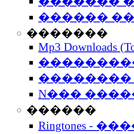
������� �
������ �
�������
Mp3 Downloads (To
�����������
�������� 
N��� �����
������
Ringtones - ��