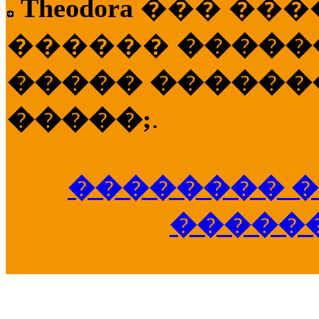
Theodora
��� ��
������
�����
����� �������
�����;
.
�������� �
�����