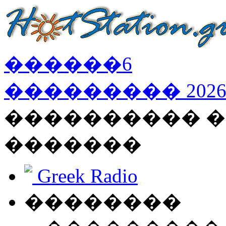
������
6
���������
202
���������� �
�������
Greek Radio
��������