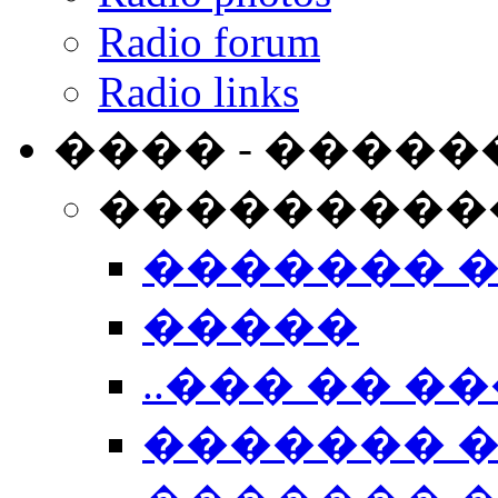
Radio forum
Radio links
���� - �����
���������
������� 
�����
..��� �� ��
������� 