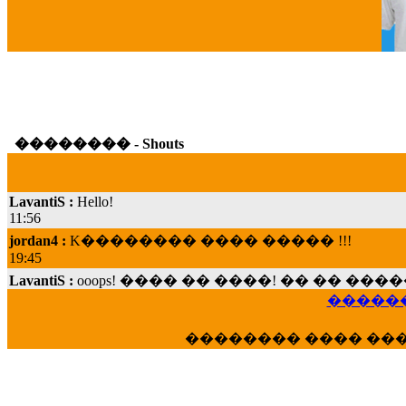
G
�������� - Shouts
LavantiS :
Hello!
11:56
jordan4 :
K�������� ���� ����� !!!
19:45
LavantiS :
ooops! ���� �� ����! �� �� �
���; ���� ��� ��� �������� ���� �
15:07
������
Dimitris_P :
���� ����� �������� ���� 
�������� ���� ��
21:20
LavantiS :
����� ���� ������� ��� ���
������� �����?" ..............���� �
�������...