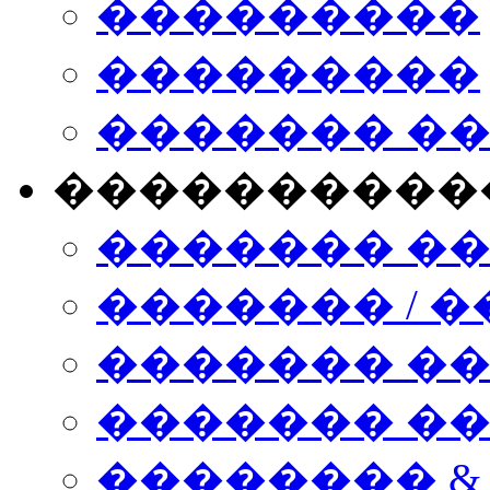
���������
���������
������� �
����������
������� �
������� / �
������� �
������� ��� n
�������� &