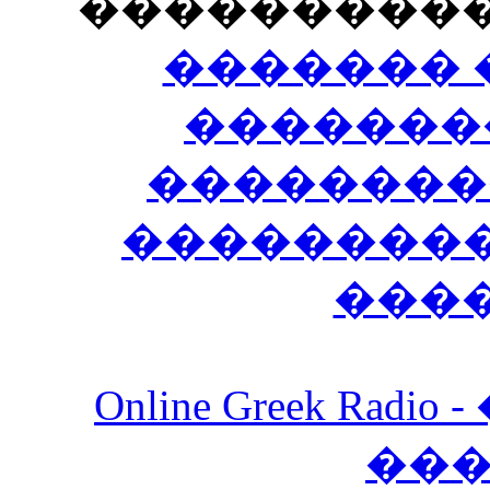
���������
������� 
�������
��������
����������
���
Online Greek Ra
��