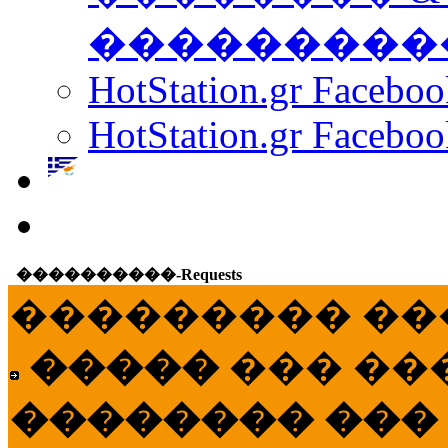
���������
HotStation.gr Facebo
HotStation.gr Faceboo
����������-Requests
��������� ��
�����
��� ��
�������� ���