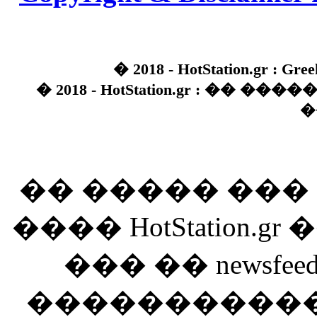
� 2018 - HotStation.gr : Gree
� 2018 - HotStation.gr : �� 
�
�� ����� ��
���� HotStation
��� �� newsfeed
������������