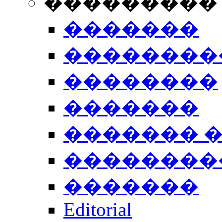
���������
�������
��������
��������
�������
������� 
��������
�������
Editorial