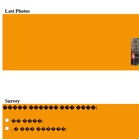
Last Photos
�
Survey
����� ������ ��� ����;
�� ����;
..� ��� ������;