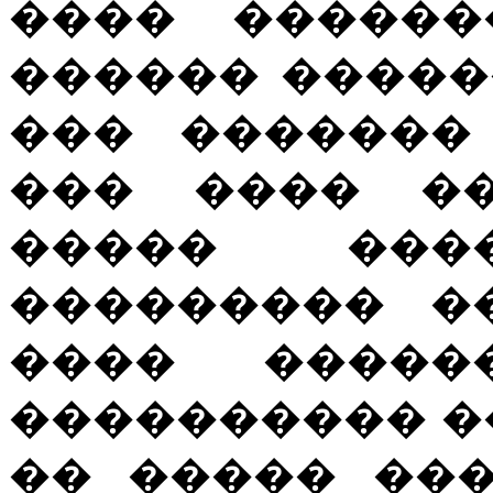
���� ������
������ ������
��� �������
��� ���� ��
����� ��
��������� �
���� �����
���������� �
�� ����� ��