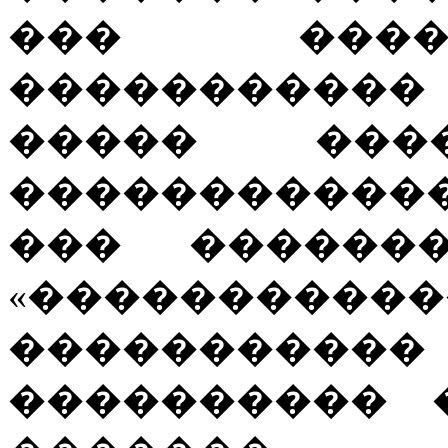
��� ����
����������
����� ��
�����������
��� ������
«�������
�����������
���������� 