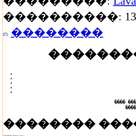
���������:
Lava
����������: 132
��������
�������
���� ��
���
�������� ���