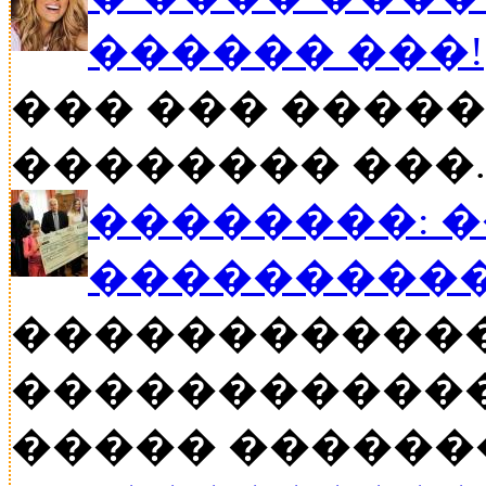
������ ���!
��� ��� �����
�������� ���..
��������: 
���������
�����������
������������
����� ������� �