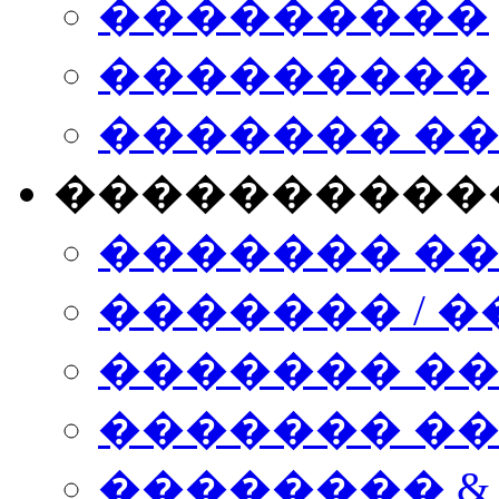
���������
���������
������� �
����������
������� �
������� / �
������� �
������� ��� n
�������� &