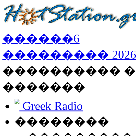
������
6
���������
202
���������� �
�������
Greek Radio
��������