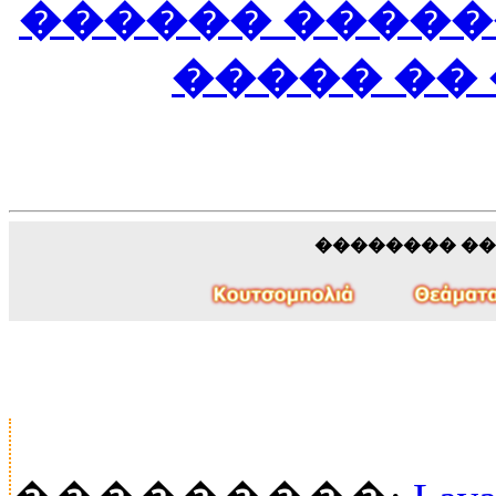
������ �����
����� ��
�������� �