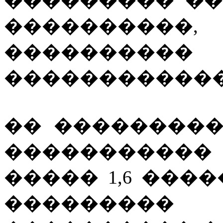
��������� ��
����������,
���������� �
������������
�� ��������
����������
����� 1,6 ���
���������