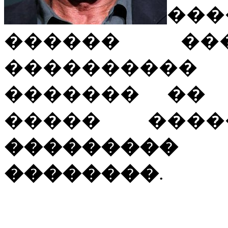
���
������ ��
����������
������� �� 
����� ��
��������� 
��������
.