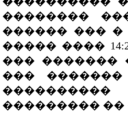
���������� 
�������� ��
������ ��� �
����� ���� 14:2
��� ������� 
��� �������
���������
��������� ��