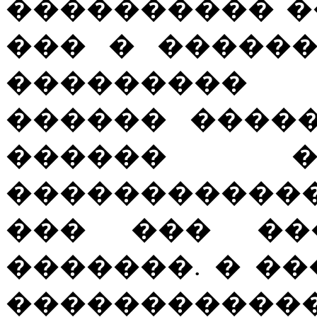
���������� �
��� � �����
���������
������ �����
������ �
����������
��� ��� ���
�������. � �
�����������