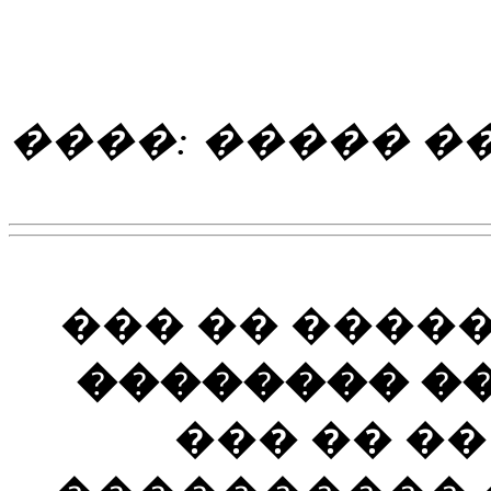
����: ����� �
��� �� ����
�������� ��
��� �� �