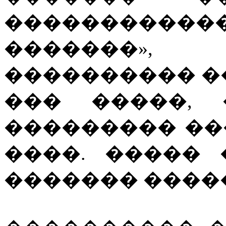
��������
�������»,
���������� ��� 
��� �����, 
��������� ��
����. �����
������� �����