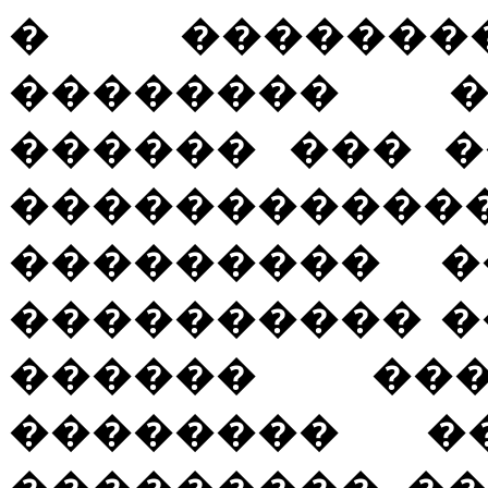
� �������
�������� �
������ ��� 
������������
��������� �
���������� �
������ ��
�������� �