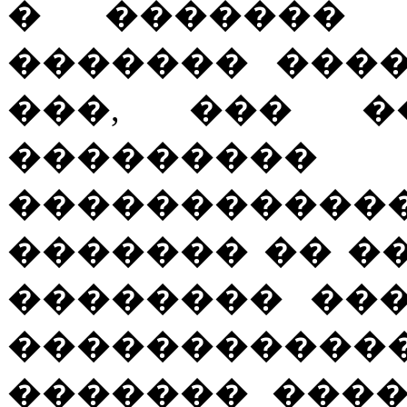
� ������� 
������� ���
���, ��� �
��������
����������
������� �� �
�������� ��
����������
������� ����