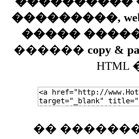
���������� ��
���������, web
����� ����
������
copy & pa
HTML
�� �������