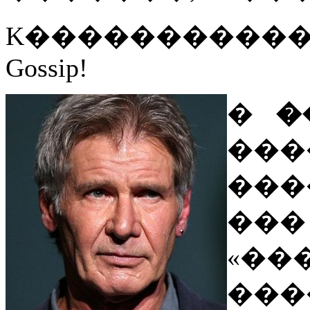
K����������� 
Gossip!
�
�
��
���
���
«��
���