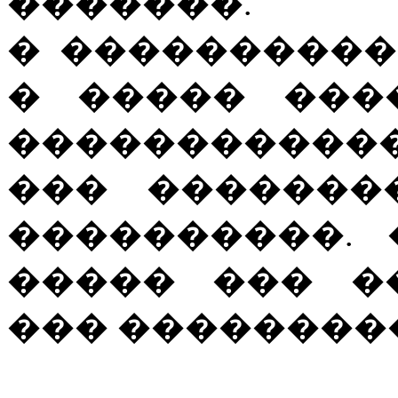
�������.
� ����������
� ����� ���
�����������
��� �������
����������.
����� ��� �
��� ��������