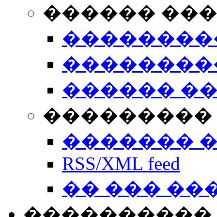
������ ��
��������
��������
������ �
��������� 
������� 
RSS/XML feed
�� ��� ��
����������