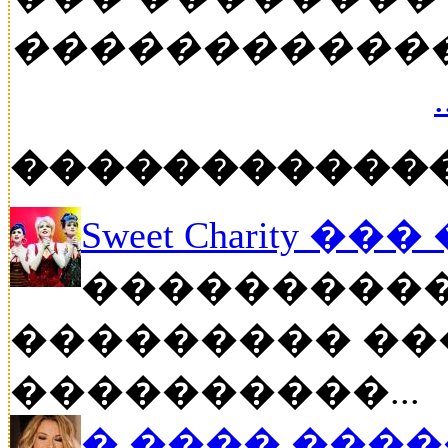
�����������
�����������
Sweet Charity ��
����������
��������� ��
����������...
� ���� ����