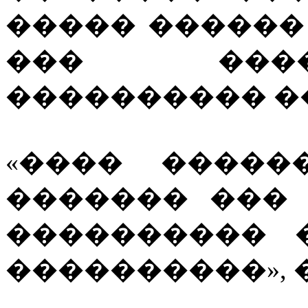
����� ������
��� ���
���������� �
«���� �����
������� ���
���������� 
����������», 