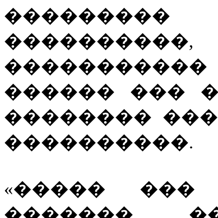
��������
����������
�����������
������ ��� �
�������� ���
����������.
«����� ��� 
������� ��