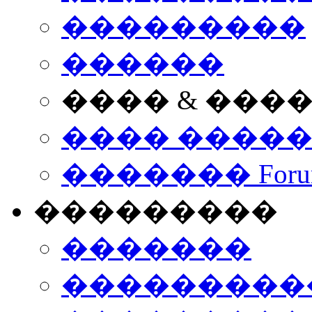
���������
������
���� & ���
���� ����
������� Foru
���������
�������
����������