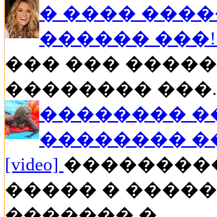
� ���� ����
������ ���
��� ��� �����
�������� ���..
�������� �
�������� �
[video]
��������
����� � ����
������� �...