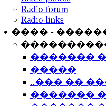
Radio forum
Radio links
���� - �����
���������
������� 
�����
..��� �� ��
������� 