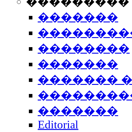
���������
�������
��������
��������
�������
������� 
��������
�������
Editorial