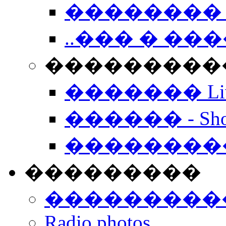
�������� 
..��� � �
���������� -
������� Live
������ - Sho
��������
���������
���������
Radio photos