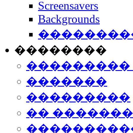
Screensavers
Backgrounds
���������
��������
���������
�������
���������
�� ������
���������