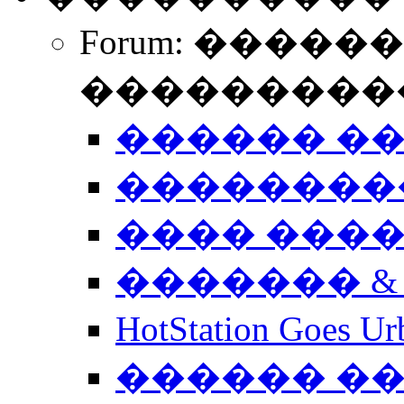
Forum: �����
����������
������ �
��������
���� ���
������� &
HotStation Goe
������ �