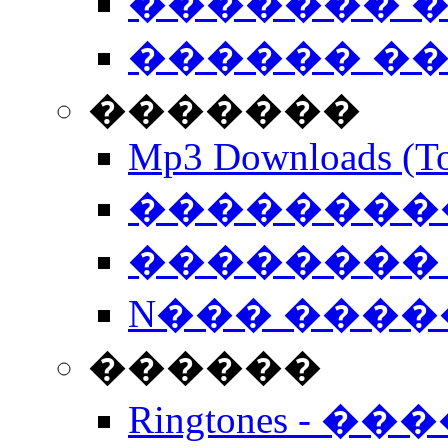
������� �
������ �
�������
Mp3 Downloads (To
�����������
�������� 
N��� �����
������
Ringtones - ��