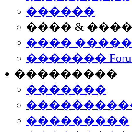
������
���� & ���
���� ����
������� Foru
���������
�������
����������
���������