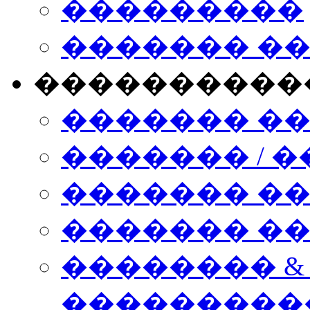
���������
������� �
����������
������� �
������� / �
������� �
������� ��� n
�������� &
���������