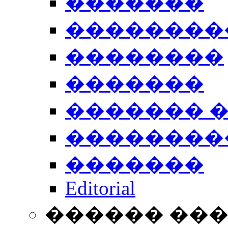
�������
��������
��������
�������
������� 
��������
�������
Editorial
������ ��