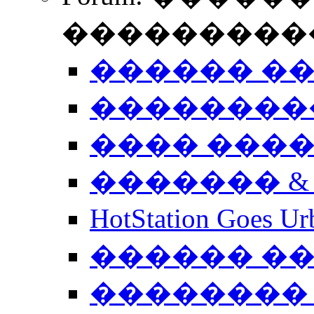
����������
������ �
��������
���� ���
������� &
HotStation Goe
������ �
�������� 