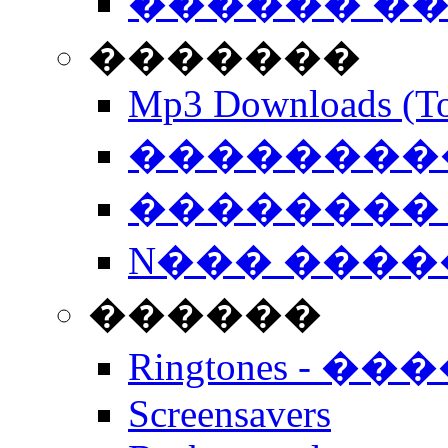
������ �
�������
Mp3 Downloads (To
�����������
�������� 
N��� �����
������
Ringtones - ��
Screensavers