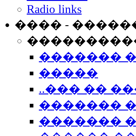
Radio links
���� - �����
���������
������� 
�����
..��� �� ��
������� 
������� �