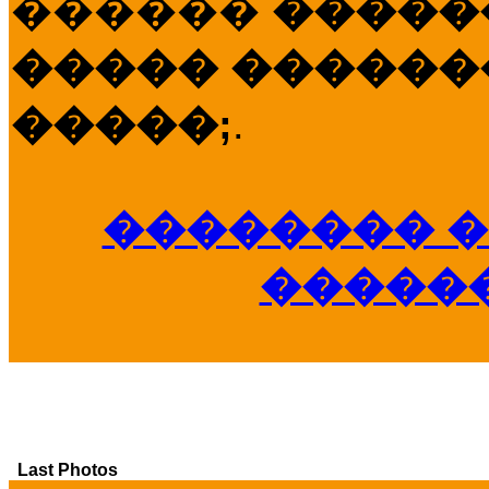
������
�����
����� �������
�����;
.
�������� �
�����
Last Photos