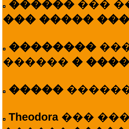
������
��� �
��� ����� ��
��������
��
������
� ����
�����
�����
Theodora
��� ��