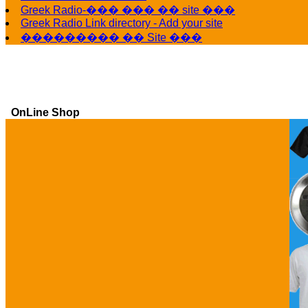
Greek Radio-��� ��� �� site ���
Greek Radio Link directory - Add your site
��������� �� Site ���
OnLine Shop
Ga