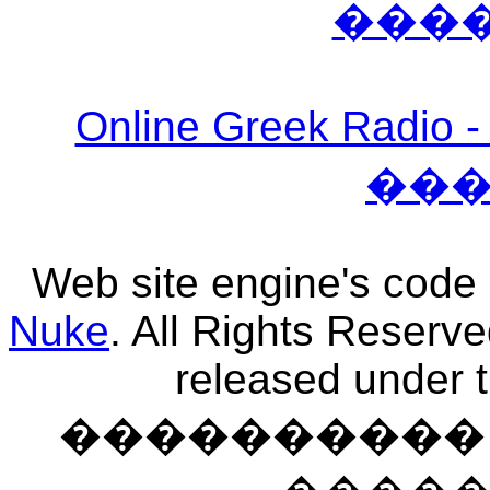
���
Online Greek Ra
��
Web site engine's code
Nuke
. All Rights Reserv
released under 
���������� �