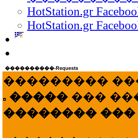
HotStation.gr Facebo
HotStation.gr Faceboo
����������-Requests
��������� ��
�����
��� ��
�������� ���