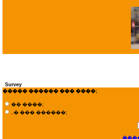
�
Survey
����� ������ ��� ����;
�� ����;
..� ��� ������;
���