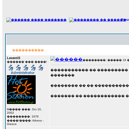
For
����������
LavantiS
��������: ����� 18 ���
������ ��� ����!
����������� �� ��������� ��� 
�������
�������� �� �� ������������
������� �� ������������ �
M���� ���: Oct 10,
2003
��������: 1679
����/����: Athens -
Greece