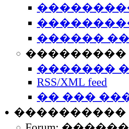
��������
��������
������ �
��������� 
������� 
RSS/XML feed
�� ��� ��
����������
Forum: �����