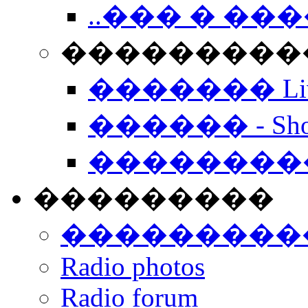
..��� � �
���������� -
������� Live
������ - Sho
��������
���������
���������
Radio photos
Radio forum