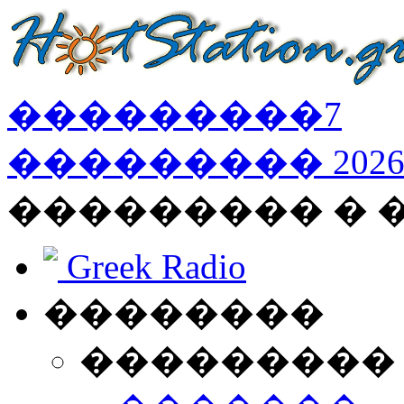
���������
7
���������
202
��������� � 
Greek Radio
��������
���������