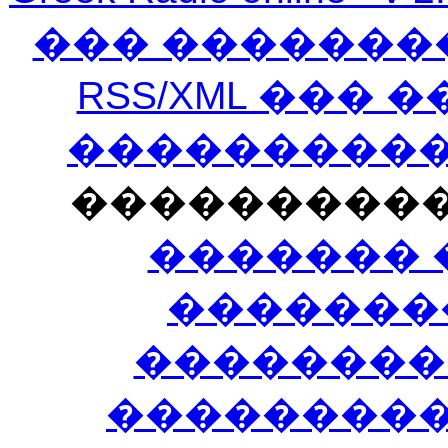
��� �������
RSS/XML ���
�����������
���������
������� 
�������
��������
����������