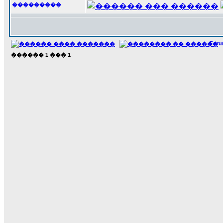
���������
For
������
1
���
1