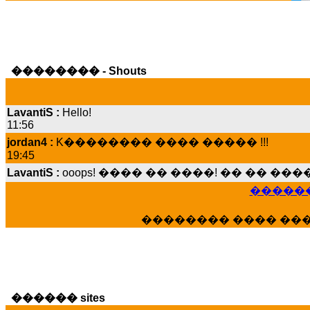
�������� - Shouts
LavantiS :
Hello!
11:56
jordan4 :
K�������� ���� ����� !!!
19:45
LavantiS :
ooops! ���� �� ����! �� �� �
���� ���; ���� ��� ��� �������� �
15:07
������
Dimitris_P :
���� ����� �������� ����
21:20
�������� ���� ��
LavantiS :
����� ���� ������� ��� ���
������� �����?" ..............���� �
�������...
16:40
veronica :
E���� 2012 ��� ����� ��� ��
������ sites