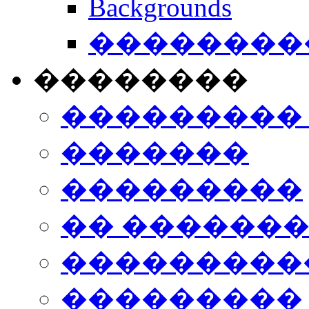
Backgrounds
���������
��������
���������
�������
���������
�� ������
���������
���������