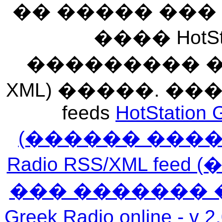
�� ����� ��
���� HotSt
��������� ��� 
XML) �����. �
feeds
HotStation 
(������ ���
Radio RSS/XML f
��� ������� 
Greek Radio online