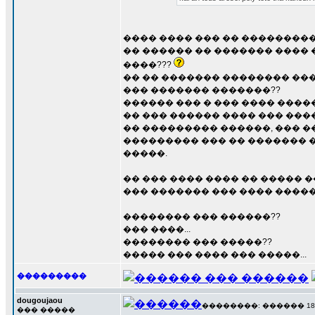
���� ���� ��� �� �����������
�� ������ �� ������� ���� 
����???
�� �� ������� �������� ���
��� ������� �������??
������ ��� � ��� ���� ����
�� ��� ������ ���� ��� ���
�� ��������� ������, ��� �
��������� ��� �� ������� �
�����.
�� ��� ���� ���� �� ����� �
��� ������� ��� ���� �����
�������� ��� ������??
��� ����...
�������� ��� �����??
����� ��� ���� ��� �����...
���������
dougoujaou
��������: ������ 18 ��
��� �����