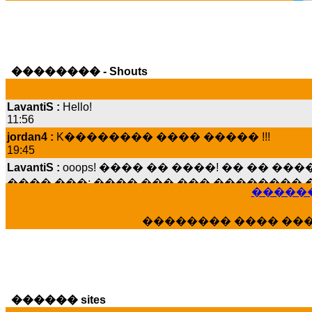
�������� - Shouts
LavantiS :
Hello!
11:56
jordan4 :
K�������� ���� ����� !!!
19:45
LavantiS :
ooops! ���� �� ����! �� �� �
���� ���; ���� ��� ��� �������� �
15:07
������
Dimitris_P :
���� ����� �������� ����
21:20
�������� ���� ��
LavantiS :
����� ���� ������� ��� ���
������� �����?" ..............���� �
�������...
16:40
veronica :
E���� 2012 ��� ����� ��� ��
������ sites
������� ��������� ���� ������ 