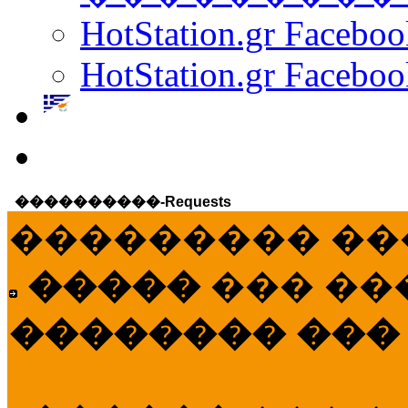
HotStation.gr Facebo
HotStation.gr Faceboo
����������-Requests
��������� ��
�����
��� ��
�������� ���