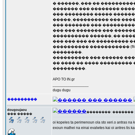
� ������, ��� �� ����������
������� ��� �������� ���
��� �������� ����� �������
�����, ���������� ��� ����
��� ������� ��� ���������
��� ��� ������� ��� ������
���������� ������, �� ���
��� ��� ��� �� ��������� 
���������� ����������� (f
��������.
���������� ��� ������ ���
�� ���� �� ���� ���������
���������.
APO TO IN.gr
_________________
dugu dugu
���������
dougoujaou
��������: ������� 17 �
��� �����
oi kopeles ta perimenoun ola sto xeri.o antras na ka
exoun mathei na einai evalwtes kai oi antres tis k
_________________