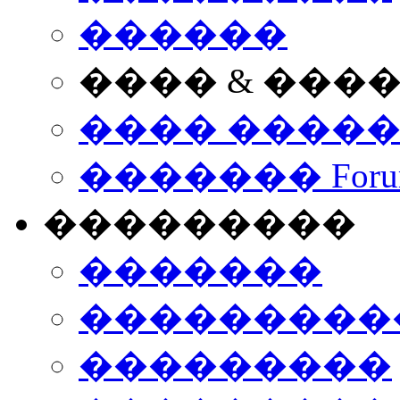
������
���� & ���
���� ����
������� Foru
���������
�������
����������
���������