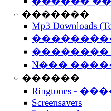
������ �
�������
Mp3 Downloads (To
�����������
�������� 
N��� �����
������
Ringtones - ��
Screensavers