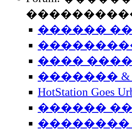
����������
������ �
��������
���� ���
������� &
HotStation Goe
������ �
�������� 