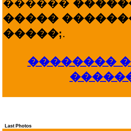
������
�����
����� �������
�����;
.
�������� �
�����
Last Photos