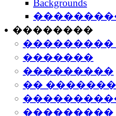
Backgrounds
���������
��������
���������
�������
���������
�� ������
���������
���������