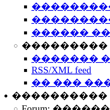
��������
��������
������ �
��������� 
������� 
RSS/XML feed
�� ��� ��
����������
Forum: �����