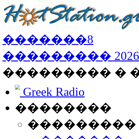
�������
8
���������
202
��������� �
Greek Radio
��������
���������