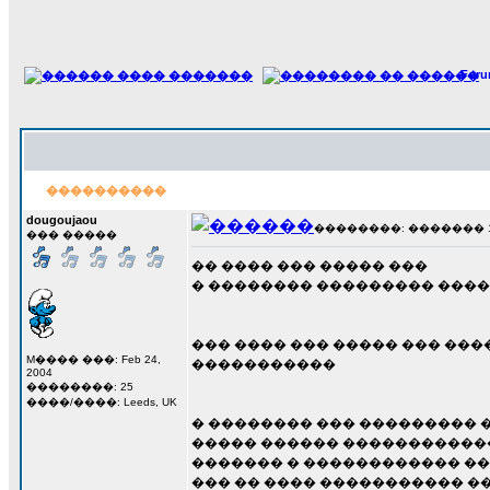
For
����������
dougoujaou
��������: ������� 17 �
��� �����
�� ���� ��� ����� ���
� �������� ��������� ���
��� ���� ��� ����� ��� ���
M���� ���: Feb 24,
�����������
2004
��������: 25
����/����: Leeds, UK
� �������� ��� ��������� 
����� ������ ������������
������� � ������������ ��
��� �� ���� ����������� �