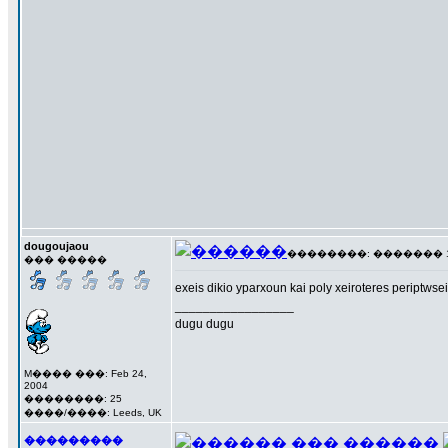
dougoujaou
��������: ������� 17 �
��� �����
exeis dikio yparxoun kai poly xeiroteres periptwsei
_________________
dugu dugu
M���� ���: Feb 24,
2004
��������: 25
����/����: Leeds, UK
���������