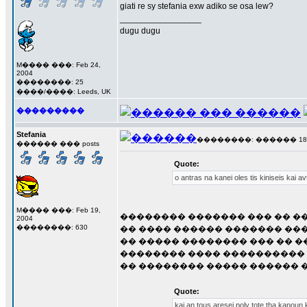
giati re sy stefania exw adiko se osa lew?
_________________
dugu dugu
M���� ���: Feb 24,
2004
��������: 25
����/����: Leeds, UK
���������
Stefania
��������: ������ 18 ��
������ ��� posts
Quote:
o antras na kanei oles tis kiniseis kai av
M���� ���: Feb 19,
�������� ������� ��� �� ��
2004
��������: 630
�� ���� ������ ������� ���
�� ����� �������� ��� �� �
�������� ���� ���������� 
�� �������� ����� ������ �
Quote:
kai an tous aresei poly tote tha kanoun k