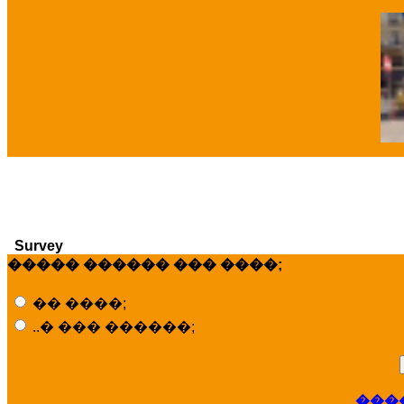
�
Survey
����� ������ ��� ����;
�� ����;
..� ��� ������;
���