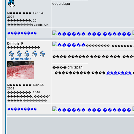
dugu dugu
M���� ���: Feb 24,
2004
��������: 25
����/����: Leeds, UK
���������
Dimitris_P
��������: ������� 17 �
�����������
���� ������ ��� �� ���, ��
_________________
���� dmitspan
- ���������� ����
�������
M���� ���: Nov 22,
2003
��������: 1446
����/����: �����/
����� ��������
���������