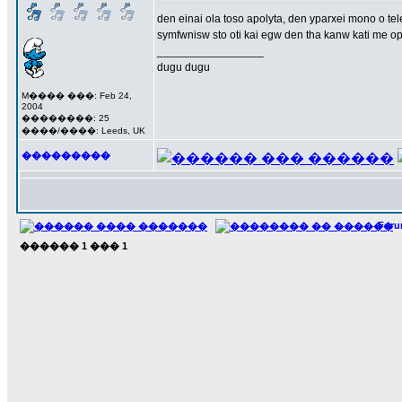
den einai ola toso apolyta, den yparxei mono o tel
symfwnisw sto oti kai egw den tha kanw kati me opo
_________________
dugu dugu
M���� ���: Feb 24,
2004
��������: 25
����/����: Leeds, UK
���������
For
������
1
���
1