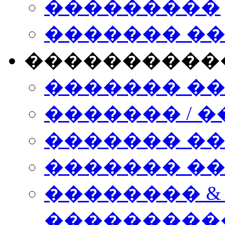
���������
������� �
����������
������� �
������� / �
������� �
������� ��� n
�������� &
���������