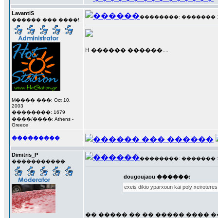
LavantiS
��������: ������� 17 �
������ ��� ����!
H ������ ������....
M���� ���: Oct 10,
2003
��������: 1679
����/����: Athens -
Greece
���������
Dimitris_P
��������: ������� 17 �
�����������
dougoujaou ������:
exeis dikio yparxoun kai poly xeiroteres
�� ����� �� �� ����� ���� 