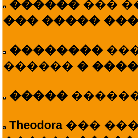
������
��� �
��� ����� ��
��������
��
������
� ����
�����
�����
Theodora
��� ��