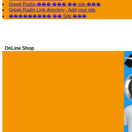
Greek Radio-��� ��� �� site ���
Greek Radio Link directory - Add your site
��������� �� Site ���
OnLine Shop
Ga