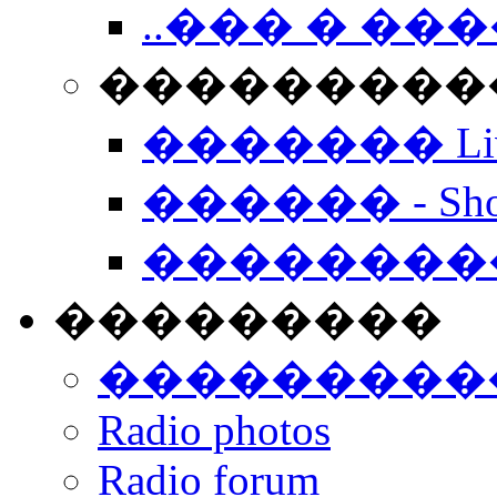
..��� � �
���������� -
������� Live
������ - Sho
��������
���������
���������
Radio photos
Radio forum