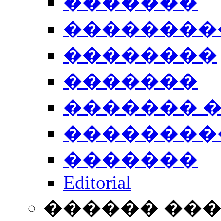
�������
��������
��������
�������
������� 
��������
�������
Editorial
������ ��