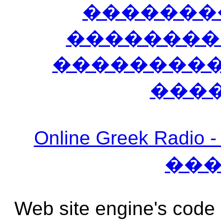
�������
��������
����������
���
Online Greek Ra
��
Web site engine's code