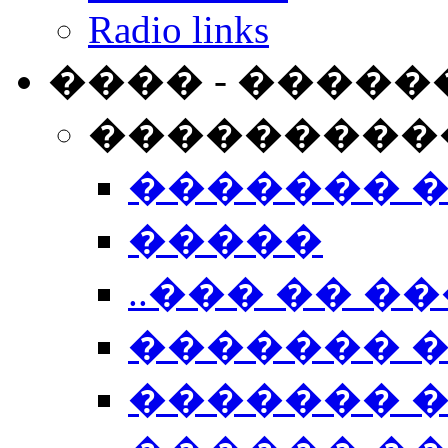
Radio links
���� - �����
���������
������� 
�����
..��� �� ��
������� 
������� �