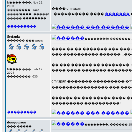
M���� ���: Nov 22,
_________________
2003
���� dmitspan
��������: 1446
- ���������� ����
�������
����/����: �����/
����� ��������
���������
Stefania
��������: ������� 17 �
������ ��� posts
���� �� �� ������� ��� ��� �
��� ���������� ������....�
�� ��� ������ �� ��������,
M���� ���: Feb 19,
���� ���� ������� ������� 
2004
��������: 630
dmitspan ������� ��������� �?
���������������� ��� ���
������ �� ��� ����� ���� �
��������� ����������!
���������
dougoujaou
��������: ������ 18 ��
��� �����