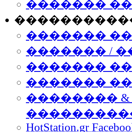
������� �
����������
������� �
������� / �
������� �
������� ��� n
�������� &
���������
HotStation.gr Facebo