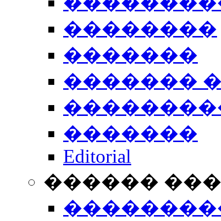
��������
��������
�������
������� 
��������
�������
Editorial
������ ��
��������