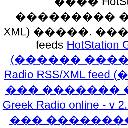
���� HotSt
��������� ��� 
XML) �����. �
feeds
HotStation 
(������ ���
Radio RSS/XML f
��� ������� 
Greek Radio online
��� �������