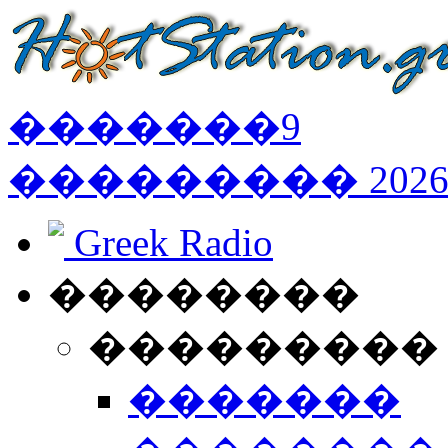
�������
9
���������
202
Greek Radio
��������
���������
�������