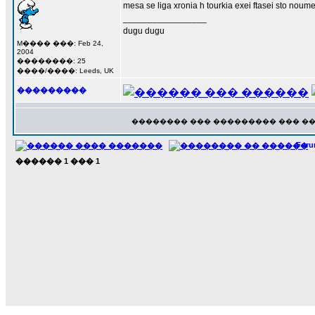
mesa se liga xronia h tourkia exei ftasei sto nou
_________________
dugu dugu
M���� ���: Feb 24,
2004
��������: 25
����/����: Leeds, UK
���������
�������� ��� ��������� ��� �
For
������
1
���
1