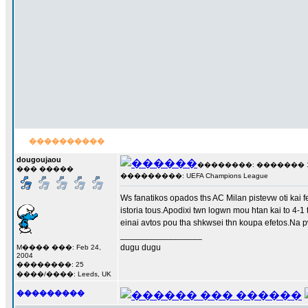
����������
dougoujaou
��������: ������� 17 �
��� �����
���������: UEFA Champions League
Ws fanatikos opados ths AC Milan pistevw oti kai 
istoria tous.Apodixi twn logwn mou htan kai to 4-
einai avtos pou tha shkwsei thn koupa efetos.Na 
_________________
dugu dugu
M���� ���: Feb 24,
2004
��������: 25
����/����: Leeds, UK
���������