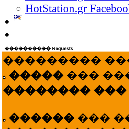
HotStation.gr Faceboo
����������-Requests
��������� ��
�����
��� ��
�������� ���
������
��� �