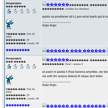
dougoujaou
��������: ������� 17 �
��� �����
���������: outsider tou thesmou
episis na prosthesw oti h Lyon einai ikanh gia to ka
_________________
dugu dugu
M���� ���: Feb 24,
2004
��������: 25
����/����: Leeds, UK
���������
dougoujaou
��������: ������� 17 �
��� �����
���������: Real = amyna 0
as parei re paidia h Real kanena amyntiko, sto telo
me avth thn amyna diskola th vlepw ston teliko
_________________
dugu dugu
M���� ���: Feb 24,
2004
��������: 25
����/����: Leeds, UK
���������