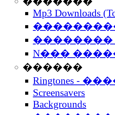
�������
Mp3 Downloads (To
�����������
�������� 
N��� �����
������
Ringtones - ��
Screensavers
Backgrounds