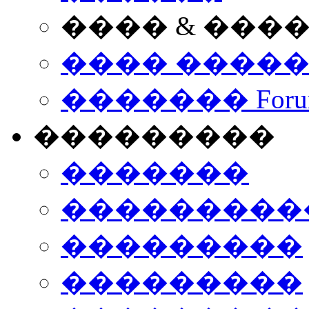
���� & ���
���� ����
������� Foru
���������
�������
����������
���������
���������