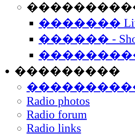
���������� -
������� Live
������ - Sho
��������
���������
���������
Radio photos
Radio forum
Radio links