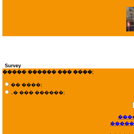
�
Survey
����� ������ ��� ����;
�� ����;
..� ��� ������;
���
�����