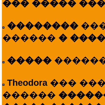
��� ����� ��
��������
��
������
� ����
�����
�����
Theodora
��� ��
������
�����