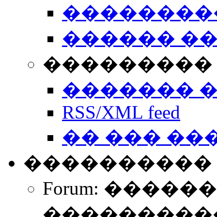
��������
������ �
��������� 
������� 
RSS/XML feed
�� ��� ��
����������
Forum: �����
����������