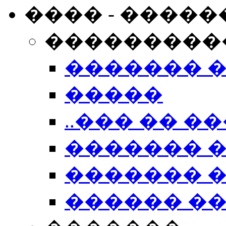
���� - �����
���������
������� 
�����
..��� �� ��
������� 
������� �
������ �