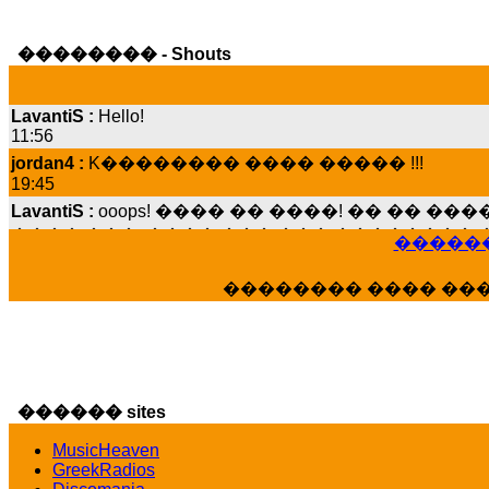
�������� - Shouts
LavantiS :
Hello!
11:56
jordan4 :
K�������� ���� ����� !!!
19:45
LavantiS :
ooops! ���� �� ����! �� �� �
���� ���; ���� ��� ��� �������� �
15:07
������
Dimitris_P :
���� ����� �������� ����
21:20
�������� ���� ��
LavantiS :
����� ���� ������� ��� ���
������� �����?" ..............���� �
�������...
16:40
veronica :
E���� 2012 ��� ����� ��� ��
������ sites
������� ��������� ���� ������ 
MusicHeaven
16:39
GreekRadios
veronica :
[
URL
] ���� ���;