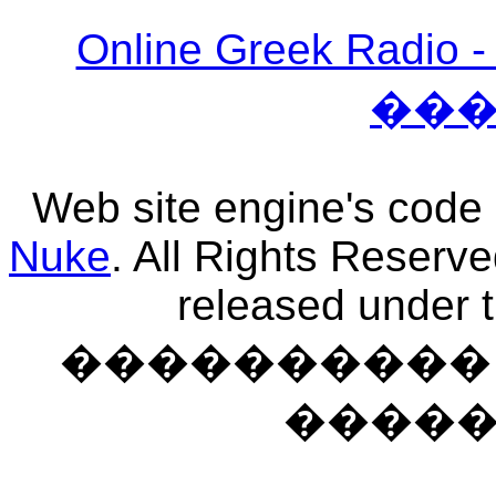
Online Greek Ra
��
Web site engine's code
Nuke
. All Rights Reserv
released under 
���������� �
����