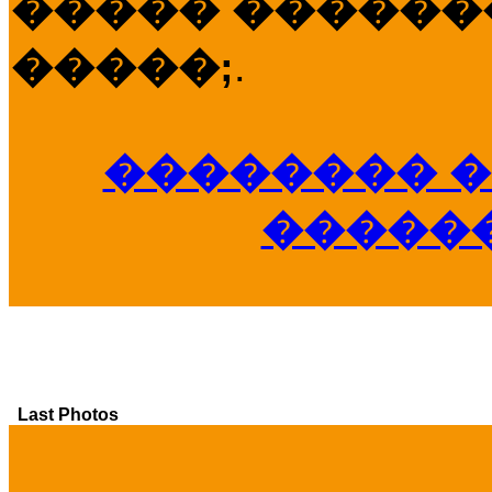
����� �������
�����;
.
�������� �
�����
Last Photos