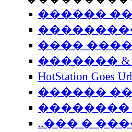
������ �
��������
���� ���
������� &
HotStation Goe
������ �
�������� 
..��� � �