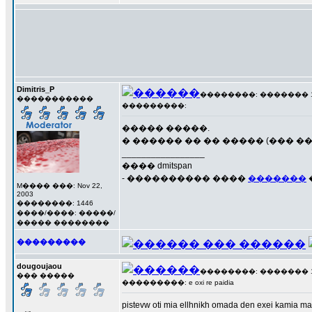
Dimitris_P
��������: ������� 17 �
�����������
���������:
����� �����.
� ������ �� �� ����� (��� �
_________________
���� dmitspan
- ���������� ����
�������
M���� ���: Nov 22,
2003
��������: 1446
����/����: �����/
����� ��������
���������
dougoujaou
��������: ������� 17 �
��� �����
���������: e oxi re paidia
pistevw oti mia ellhnikh omada den exei kamia ma