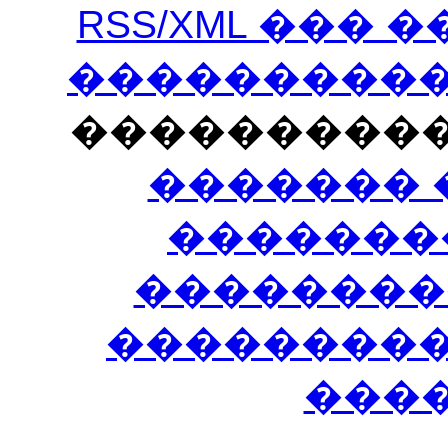
RSS/XML ���
�����������
���������
������� 
�������
��������
����������
���