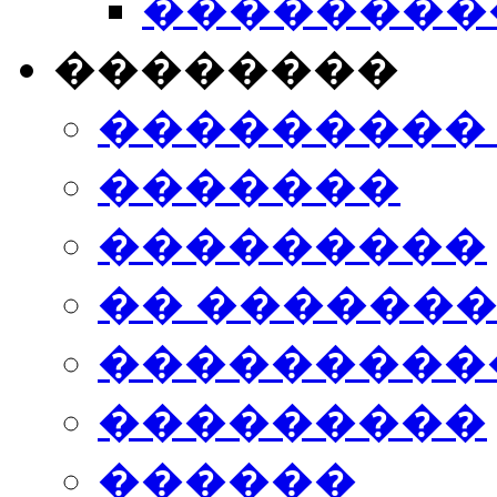
���������
��������
���������
�������
���������
�� ������
���������
���������
������