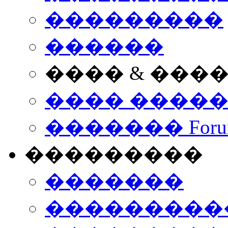
���������
������
���� & ���
���� ����
������� Foru
���������
�������
����������