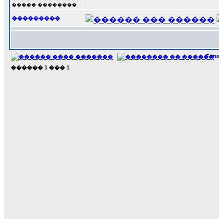
����� ��������
���������
For
������
1
���
1