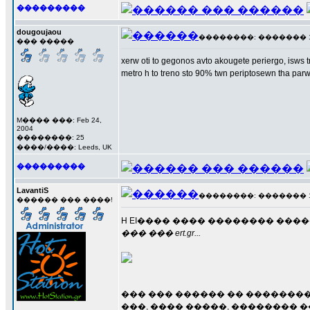
���������
dougoujaou
��������: ������� 10 �
��� �����
xerw oti to gegonos avto akougete periergo, isws tr
metro h to treno sto 90% twn periptosewn tha parw 
M���� ���: Feb 24,
2004
��������: 25
����/����: Leeds, UK
���������
LavantiS
��������: ������� 10 �
������ ��� ����!
H EI���� ���� �������� ���
��� ��� ert.gr...
��� ��� ������ �� ��������
���, ���� �����, �������� 