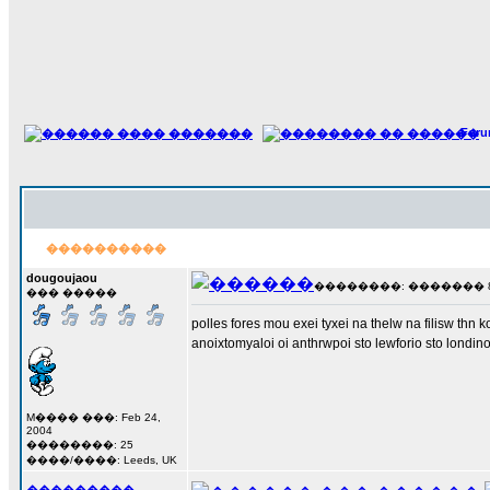
For
����������
dougoujaou
��������: ������� 8 ��
��� �����
polles fores mou exei tyxei na thelw na filisw thn 
anoixtomyaloi oi anthrwpoi sto lewforio sto londin
M���� ���: Feb 24,
2004
��������: 25
����/����: Leeds, UK