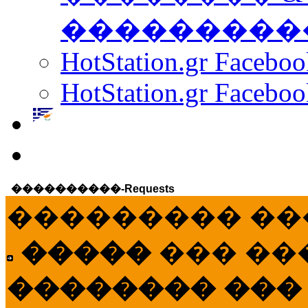
���������
HotStation.gr Facebo
HotStation.gr Faceboo
����������-Requests
��������� ��
�����
��� ��
�������� ���