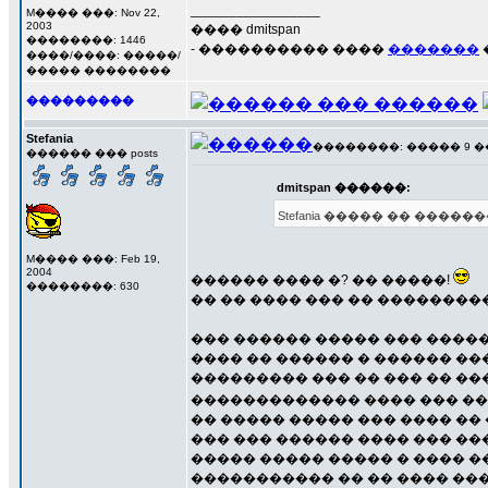
_________________
M���� ���: Nov 22,
2003
���� dmitspan
��������: 1446
- ���������� ����
�������
����/����: �����/
����� ��������
���������
Stefania
��������: ����� 9 ��� 
������ ��� posts
dmitspan ������:
Stefania ����� �� ����
M���� ���: Feb 19,
2004
������ ���� �? �� �����!
��������: 630
�� �� ���� ��� �� ���������
��� ������ ����� ��� �����
���� �� ������ � ������ ��
��������� ��� �� ��� �� ��
������������� ���� ��� ���
�� ����� ����� ��� ���� ��
��� ��� ������ ���� ��� ��
����� ����� ����� � ���� ��
����������� �� �� ���� ��