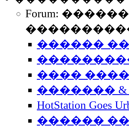
Forum: �����
����������
������ �
��������
���� ���
������� &
HotStation Goe
������ �