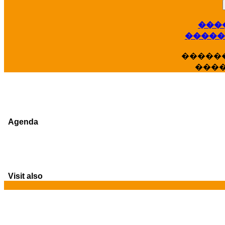
���
�����
�����
���
Agenda
Visit also
G