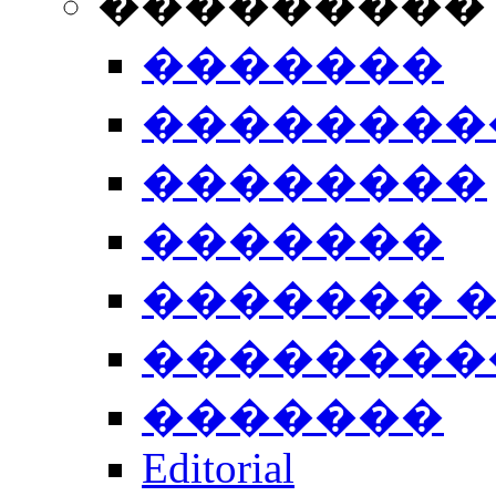
���������
�������
��������
��������
�������
������� 
��������
�������
Editorial