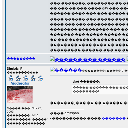
��� �������, �������� �� 
�� ��� �� ��� ���� gay ��� �
������ ���� ��� ��� ����� �
���� ������ ��� ����� ���
���� ��� ��� �������� ��� 
�������� ��������� ��� �
������� ��� ����� ����� �
�� ��� �������� ������� �� 
�������� ���� ���� �� ����
��������� ������ ��� �� ��
���������
Dimitris_P
��������: ����� 9 ��� 
�����������
vkot ������:
����� ������ ��� ��
��������!
�������, ��� �� �� ������ �
_________________
M���� ���: Nov 22,
2003
���� dmitspan
��������: 1446
- ���������� ����
�������
����/����: �����/
����� ��������