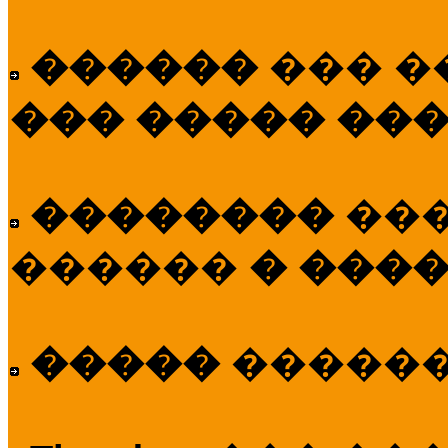
������
��� �
��� ����� ��
��������
��
������
� ����
�����
�����