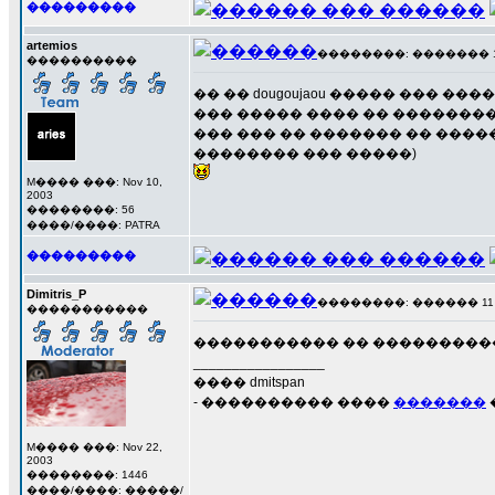
���������
artemios
��������: ������� 10 �
����������
�� �� dougoujaou ����� ��� �
��� ����� ���� �� �������
��� ��� �� ������� �� �������
�������� ��� �����)
M���� ���: Nov 10,
2003
��������: 56
����/����: PATRA
���������
Dimitris_P
��������: ������ 11 ��
�����������
����������� �� ������������
_________________
���� dmitspan
- ���������� ����
�������
M���� ���: Nov 22,
2003
��������: 1446
����/����: �����/