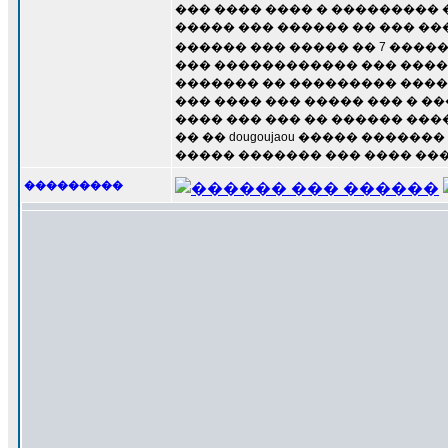
��� ���� ���� � ��������� 
����� ��� ������ �� ��� ��
������ ��� ����� �� 7 ������
��� ������������ ��� ���� 
������� �� ��������� �����
��� ���� ��� ����� ��� � ��
���� ��� ��� �� ������ �����
�� �� dougoujaou ����� �����
����� ������� ��� ���� ���
���������