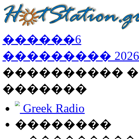
������
6
���������
202
���������� �
�������
Greek Radio
��������