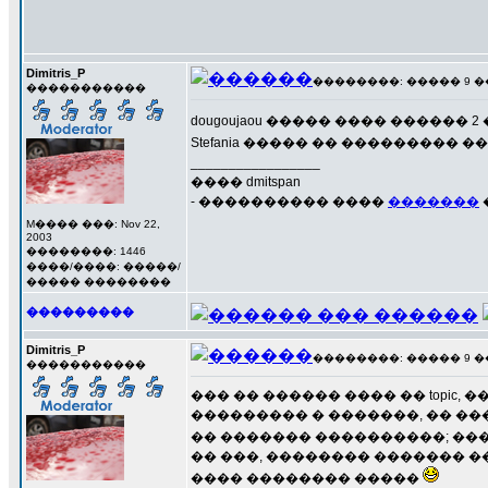
Dimitris_P
��������: ����� 9 ��� 
�����������
dougoujaou ����� ���� �����
Stefania ����� �� ��������� �
_________________
���� dmitspan
- ���������� ����
�������
M���� ���: Nov 22,
2003
��������: 1446
����/����: �����/
����� ��������
���������
Dimitris_P
��������: ����� 9 ��� 
�����������
��� �� ������ ���� �� topic
��������� � �������, �� ��
�� ������� ����������; ���
�� ���, �������� ������� ��
���� �������� �����