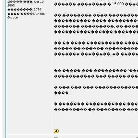
M���� ���: Oct 10,
������ �������� � 15.000 ��
2003
��������: 1679
����/����: Athens -
�� �������� ���� ��������
Greece
���������� ���� ���������
������� ���������, �� ���
���������������� ��������
�� �� ���� ���������� ����
����� �� ������ ���������
������� ��������, �� ����
�� ����� ��� ��������� "��
����������� ��� ����� ���
� ��� ��� ��� ������������
����;
� ������� ����������� ��� 
��������� �� �������� ���