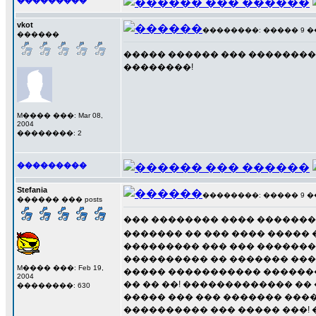
���������
vkot
��������: ����� 9 ��� 
������
����� ������ ��� ��������
��������!
M���� ���: Mar 08,
2004
��������: 2
���������
Stefania
��������: ����� 9 ��� 
������ ��� posts
��� �������� ���� ��������
������� �� ��� ���� �����
��������� ��� ��� �������
���������� �� ������� ��� 
M���� ���: Feb 19,
����� ����������� �������.
2004
�� �� ��! ������������� �� 
��������: 630
����� ��� ��� ������� ���
���������� ��� ����� ���! �