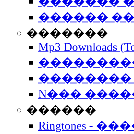
������� �
������ �
�������
Mp3 Downloads (To
�����������
�������� 
N��� �����
������
Ringtones - ��