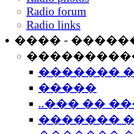
Radio forum
Radio links
���� - �����
���������
������� 
�����
..��� �� ��
������� 