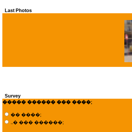
Last Photos
�
Survey
����� ������ ��� ����;
�� ����;
..� ��� ������;