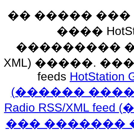
�� ����� ��
���� HotSt
��������� ��� 
XML) �����. �
feeds
HotStation 
(������ ���
Radio RSS/XML f
��� ������� 