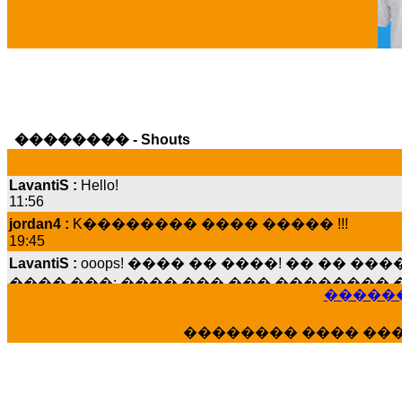
�������� - Shouts
LavantiS :
Hello!
11:56
jordan4 :
K�������� ���� ����� !!!
19:45
LavantiS :
ooops! ���� �� ����! �� �� �
���� ���; ���� ��� ��� �������� �
15:07
������
Dimitris_P :
���� ����� �������� ����
21:20
�������� ���� ��
LavantiS :
����� ���� ������� ��� ���
������� �����?" ..............���� �
�������...
16:40