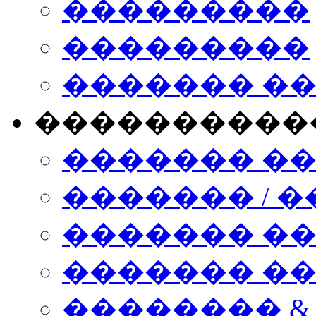
���������
���������
������� �
����������
������� �
������� / �
������� �
������� ��� n
�������� &