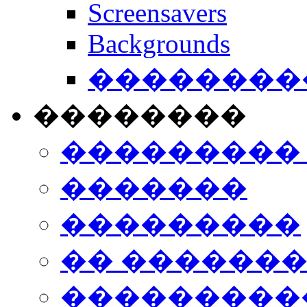
Screensavers
Backgrounds
���������
��������
���������
�������
���������
�� ������
���������