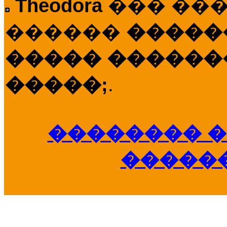
Theodora
��� ��
������
�����
����� �������
�����;
.
�������� �
�����