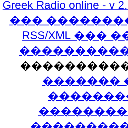
Greek Radio online
��� �������
RSS/XML ���
�����������
���������
������� 
�������
��������
����������