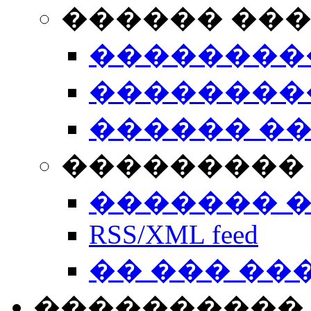
������ ��
��������
��������
������ �
��������� 
������� 
RSS/XML feed
�� ��� ��
����������