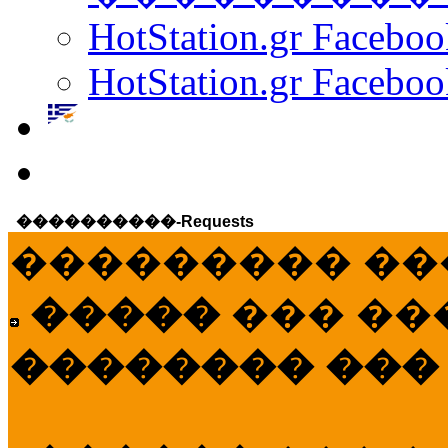
HotStation.gr Facebo
HotStation.gr Faceboo
����������-Requests
��������� ��
�����
��� ��
�������� ���