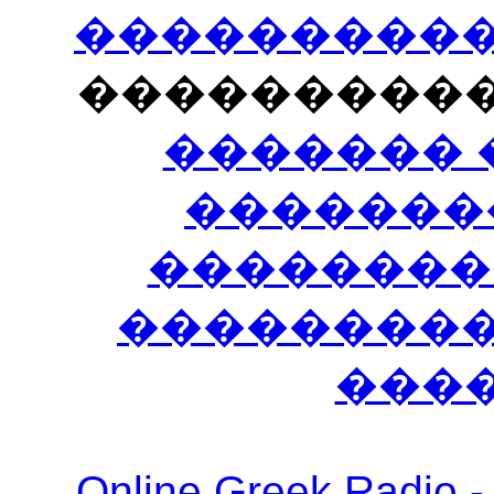
�����������
���������
������� 
�������
��������
����������
���
Online Greek Ra