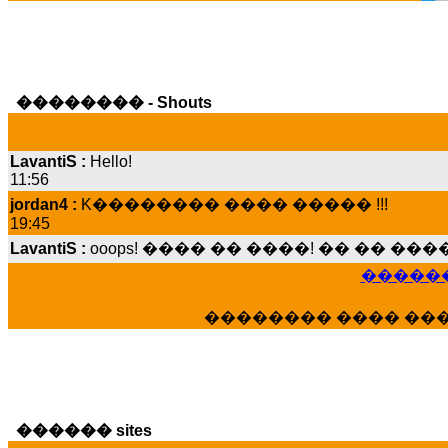
�������� - Shouts
LavantiS :
Hello!
11:56
jordan4 :
K�������� ���� ����� !!!
19:45
LavantiS :
ooops! ���� �� ����! �� �� �
���� ���; ���� ��� ��� �������� �
15:07
������
Dimitris_P :
���� ����� �������� ����
21:20
�������� ���� ��
LavantiS :
����� ���� ������� ��� ���
������� �����?" ..............���� �
�������...
16:40
veronica :
E���� 2012 ��� ����� ��� ��
������ sites