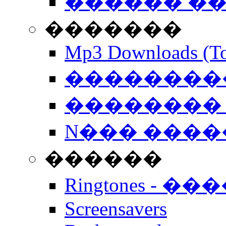
������ �
�������
Mp3 Downloads (To
�����������
�������� 
N��� �����
������
Ringtones - ��
Screensavers