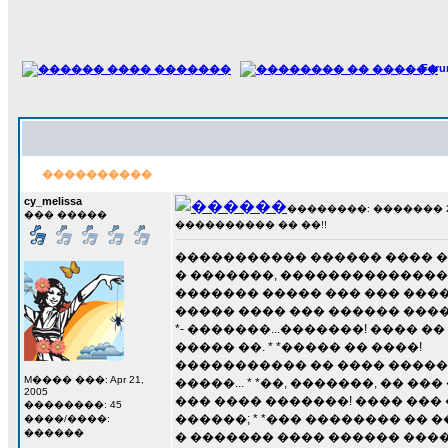
For
����������
cy_melissa
��������: ������� 21 �
��� �����
���������� �� ��!!
����������� ������ ���� ��
� �������, ���������������
������� ����� ��� ��� ���
����� ���� ��� ������ ����
*- �������...�������! ���� �
����� ��. * *����� �� ����!
����������� �� ���� �������
M���� ���: Apr 21,
�����... * *��, �������, �� �
2005
��� ���� �������! ���� ��� �
��������: 45
������; * *��� �������� �� ��
����/����:
������
� ������� ���� ������ ���