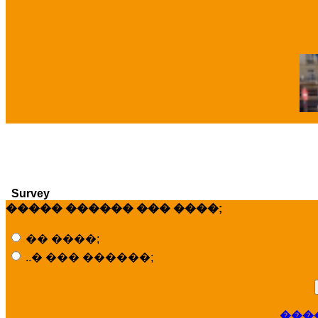
�
Survey
����� ������ ��� ����;
�� ����;
..� ��� ������;
���