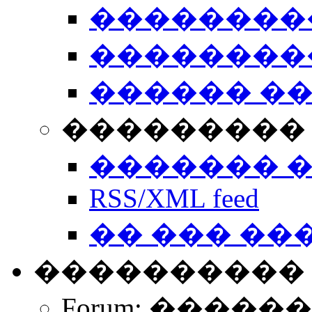
��������
��������
������ �
��������� 
������� 
RSS/XML feed
�� ��� ��
����������
Forum: �����