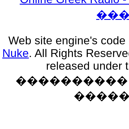
��
Web site engine's code
Nuke
. All Rights Reserv
released under 
���������� �
����