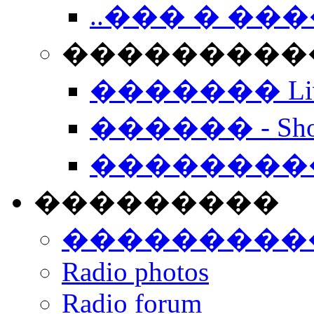
..��� � �
���������� -
������� Live
������ - Sho
��������
���������
���������
Radio photos
Radio forum