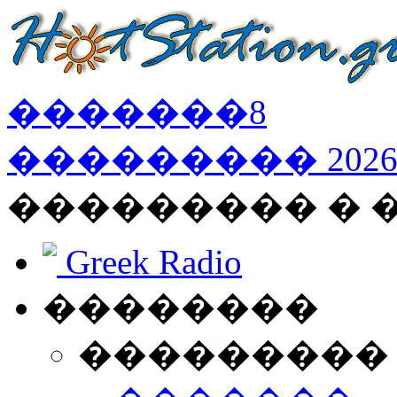
�������
8
���������
202
��������� �
Greek Radio
��������
���������