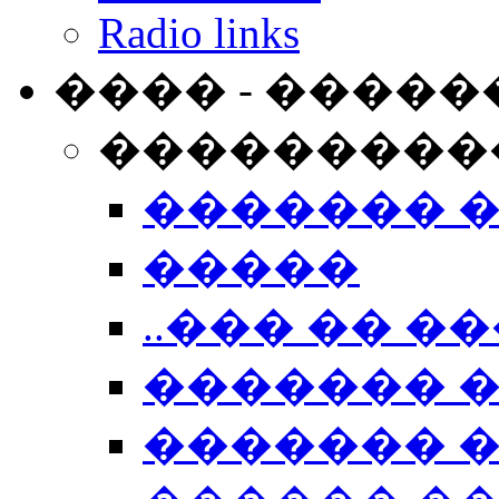
Radio links
���� - �����
���������
������� 
�����
..��� �� ��
������� 
������� �