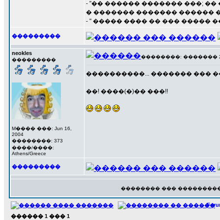
- "�� ������ ������� ���; ��
� ������� ������� ������ �
- " ����� ���� �� ��� ����� 
���������
neokles
��������: ������� 21 �
���������
����������... ������� ��� ��
��! ����(�)�� ���!!
M���� ���: Jun 16,
2004
��������: 373
����/����:
Athens/Greece
���������
�������� ��� ���������
For
������
1
���
1