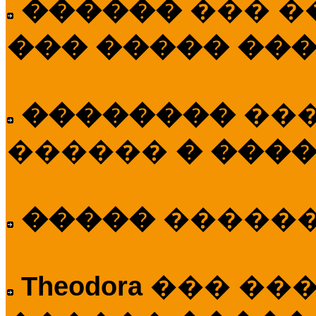
������
��� �
��� ����� ��
��������
��
������
� ����
�����
�����
Theodora
��� ��