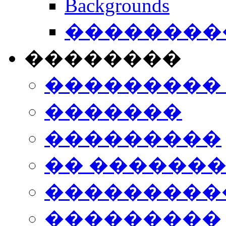
Backgrounds
���������
��������
���������
�������
���������
�� ������
���������
���������