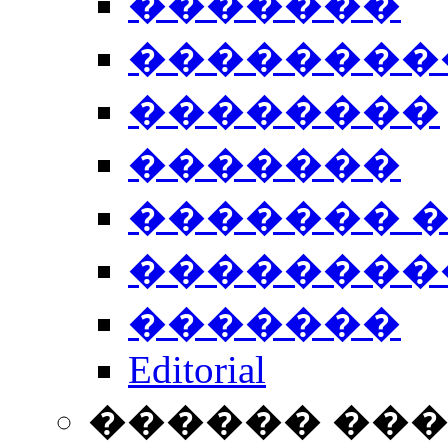
�������
��������
��������
�������
������� 
��������
�������
Editorial
������ ��