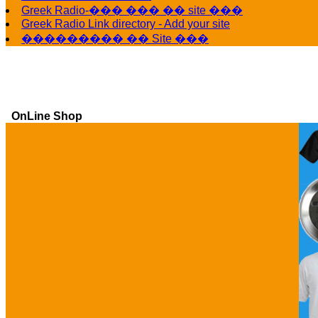
Greek Radio-��� ��� �� site ���
Greek Radio Link directory - Add your site
��������� �� Site ���
OnLine Shop
Ga