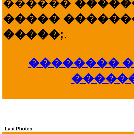
������
�����
����� �������
�����;
.
�������� �
�����
Last Photos