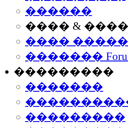
������
���� & ���
���� ����
������� Foru
���������
�������
����������
���������