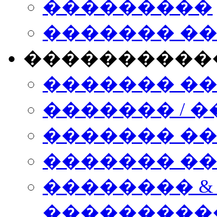
���������
������� �
����������
������� �
������� / �
������� �
������� ��� n
�������� &
���������