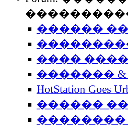
����������
������ �
��������
���� ���
������� &
HotStation Goe
������ �
�������� 