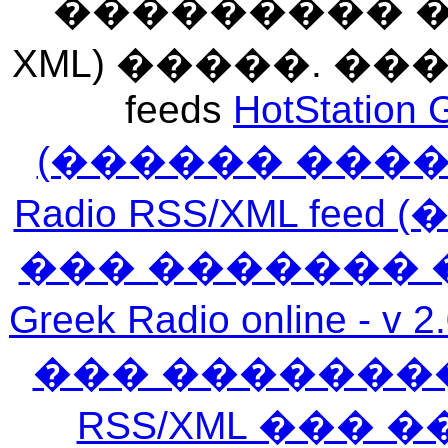
��������� ��� 
XML) �����. �
feeds
HotStation 
(������ ���
Radio RSS/XML f
��� ������� 
Greek Radio online
��� �������
RSS/XML ���