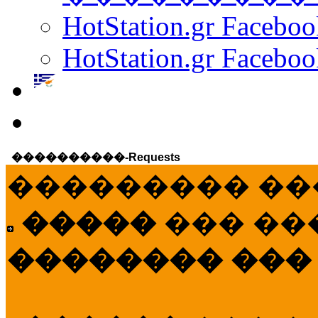
HotStation.gr Facebo
HotStation.gr Faceboo
����������-Requests
��������� ��
�����
��� ��
�������� ���