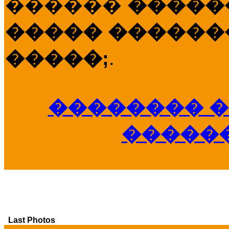
������
�����
����� �������
�����;
.
�������� �
�����
Last Photos