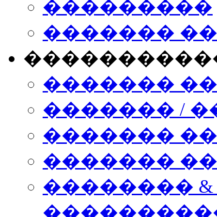
���������
������� �
����������
������� �
������� / �
������� �
������� ��� n
�������� &
���������