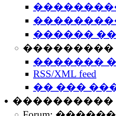
��������
��������
������ �
��������� 
������� 
RSS/XML feed
�� ��� ��
����������
Forum: �����