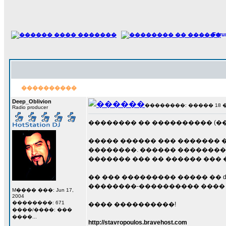
For
����������
Deep_Oblivion
��������: ����� 18 ���
Radio producer
�������� �� ���������� (���
����� ������ ��� ������� 
��������. ������ �������� 
������� ��� �� ������ ��� 
�� ��� ��������� ����� �� d
��������-���������� ���� 
M���� ���: Jun 17,
2004
��������: 671
���� ����������!
����/����: ���
����...
http://stavropoulos.bravehost.com