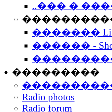
..��� � �
���������� -
������� Live
������ - Sho
��������
���������
���������
Radio photos
Radio forum