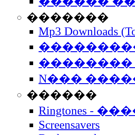
������ �
�������
Mp3 Downloads (To
�����������
�������� 
N��� �����
������
Ringtones - ��
Screensavers