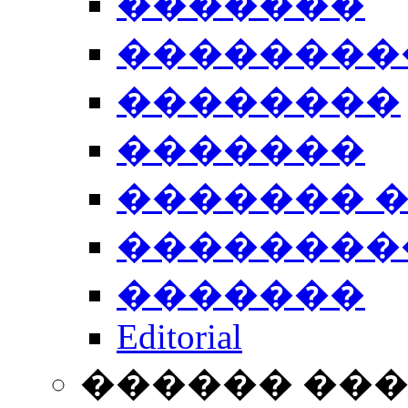
�������
��������
��������
�������
������� 
��������
�������
Editorial
������ ��