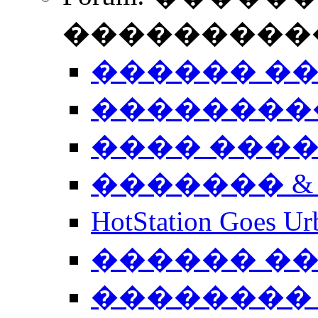
����������
������ �
��������
���� ���
������� &
HotStation Goe
������ �
�������� 