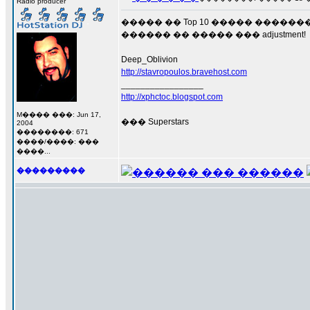
Radio producer
����� �� Top 10 ����� �����
������ �� ����� ��� adjustment!
Deep_Oblivion
http://stavropoulos.bravehost.com
_________________
http://xphctoc.blogspot.com
M���� ���: Jun 17,
��� Superstars
2004
��������: 671
����/����: ���
����...
���������