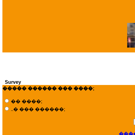
�
Survey
����� ������ ��� ����;
�� ����;
..� ��� ������;
���