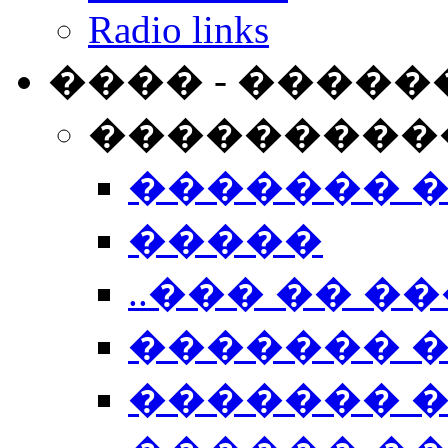
Radio links
���� - �����
���������
������� 
�����
..��� �� ��
������� 
������� �