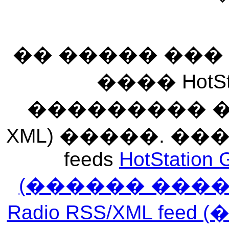
�� ����� ��
���� HotSt
��������� ��� 
XML) �����. �
feeds
HotStation 
(������ ���
Radio RSS/XML f