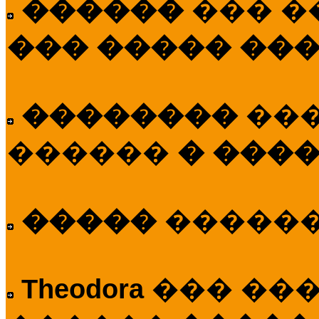
������
��� �
��� ����� ��
��������
��
������
� ����
�����
�����
Theodora
��� ��