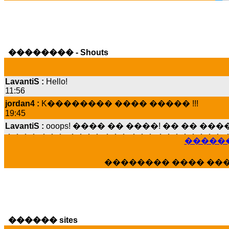
�������� - Shouts
LavantiS :
Hello!
11:56
jordan4 :
K�������� ���� ����� !!!
19:45
LavantiS :
ooops! ���� �� ����! �� �� �
���� ���; ���� ��� ��� �������� �
15:07
������
Dimitris_P :
���� ����� �������� ����
21:20
�������� ���� ��
LavantiS :
����� ���� ������� ��� ���
������� �����?" ..............���� �
�������...
16:40
veronica :
E���� 2012 ��� ����� ��� ��
������ sites