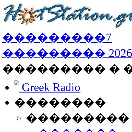
���������
7
���������
202
��������� � 
Greek Radio
��������
���������