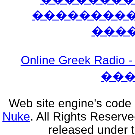
����������
���
Online Greek Ra
��
Web site engine's code
Nuke
. All Rights Reserv
released under 