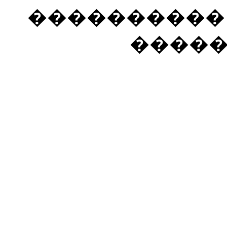
���������� �
����