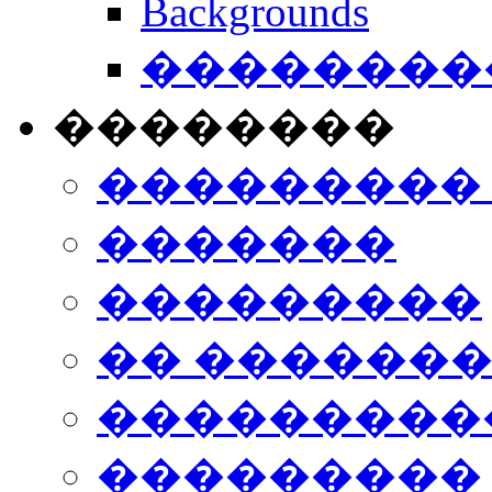
Backgrounds
���������
��������
���������
�������
���������
�� ������
���������
���������