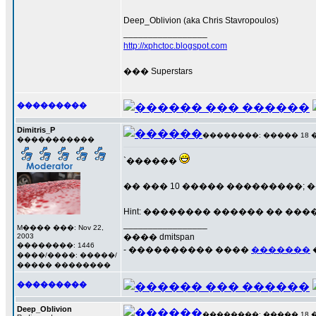
Deep_Oblivion (aka Chris Stavropoulos)
_________________
http://xphctoc.blogspot.com
��� Superstars
���������
Dimitris_P
��������: ����� 18 ���
�����������
`������
�� ��� 10 ����� ���������; 
Hint: �������� ������ �� ����
_________________
M���� ���: Nov 22,
2003
���� dmitspan
��������: 1446
- ���������� ����
�������
����/����: �����/
����� ��������
���������
Deep_Oblivion
��������: ����� 18 ���