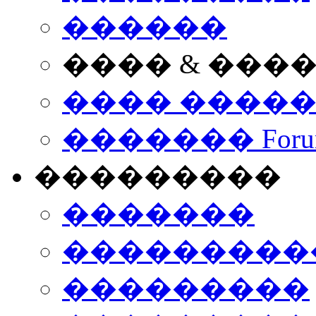
������
���� & ���
���� ����
������� Foru
���������
�������
����������
���������