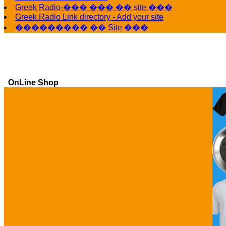
Greek Radio-��� ��� �� site ���
Greek Radio Link directory - Add your site
��������� �� Site ���
OnLine Shop
Ga