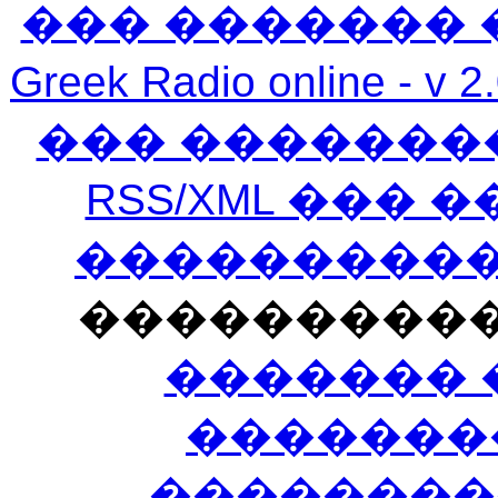
��� ������� 
Greek Radio online
��� �������
RSS/XML ���
�����������
���������
������� 
�������
��������