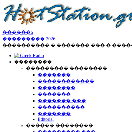
������
6
���������
2026
���������� � ������� ��� � ���
Greek Radio
��������
��������� ��������
�������
������������
��������
�������
������� ���
����������
�������
Editorial
������ ��������
��������� ���