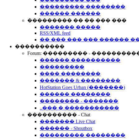
��������� ��������
������ ������
��������� �� �� ��� ���
������� �����
RSS/XML feed
�� ��� ��� ��� ������ �
����������
Forum: ��������� - ���������
������ ����������
���������
���� ��������
������� & ��������
HotStation Goes Urban (�������)
������ ��������
�������� - �������
..��� � �����������
���������� - Chat
������� Live Chat
������ - Shoutbox
��������� ��������