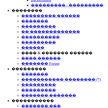
Backgrounds
��������� - ���������
��������
��������� ������
�������
���������
�� �������������
����������
���������
������
���� & ������� ������
���� ������
������� Forum
���������
�������
����������� �������� (*)
���������
���������
������� �������
�����������
������� ���