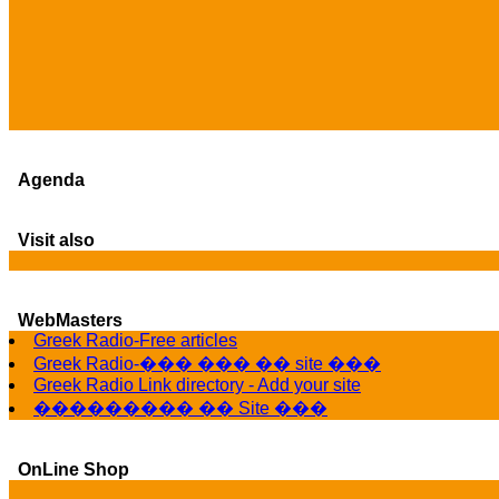
Agenda
Visit also
WebMasters
Greek Radio-Free articles
Greek Radio-��� ��� �� site ���
Greek Radio Link directory - Add your site
��������� �� Site ���
OnLine Shop