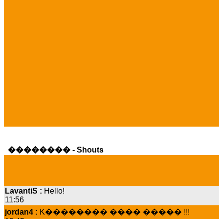
�������� - Shouts
LavantiS :
Hello!
11:56
jordan4 :
K�������� ���� ����� !!!
19:45