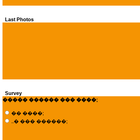
Last Photos
Survey
����� ������ ��� ����;
�� ����;
..� ��� ������;