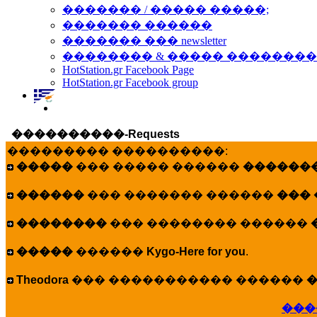
������� / ����� �����;
������� ������
������� ��� newsletter
�������� & ����� �������
HotStation.gr Facebook Page
HotStation.gr Facebook group
����������-Requests
��������� ����������:
�����
��� ����� ������
�������
������
��� ������� ������
���
��������
��� �������� ������
�����
������
Kygo-Here for you
.
Theodora
��� ����������� ������
�
���