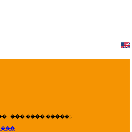
 - ��� ���� �����;
.
 ���