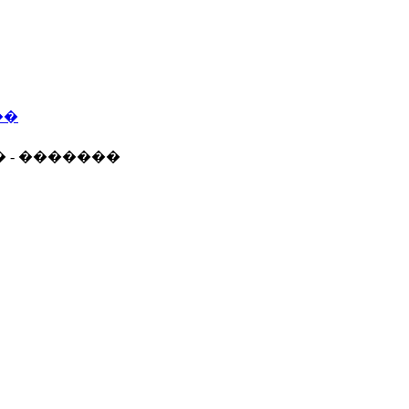
��
� - �������