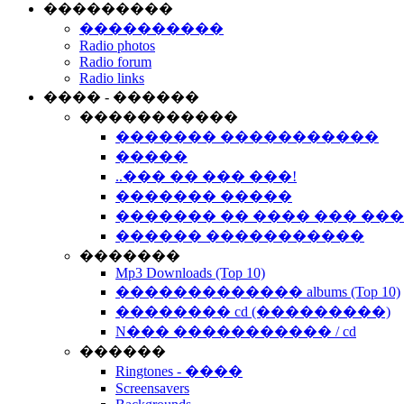
���������
����������
Radio photos
Radio forum
Radio links
���� - ������
�����������
������� �����������
�����
..��� �� ��� ���!
������� �����
������� �� ���� ��� ��
������ �����������
�������
Mp3 Downloads (Top 10)
������������� albums (Top 10)
�������� cd (���������)
N��� ����������� / cd
������
Ringtones - ����
Screensavers