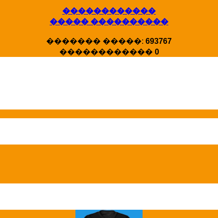
������������
����� ����������
X�����
������� �����:
693767
�����
������������
0
HotStat ...
Homeland