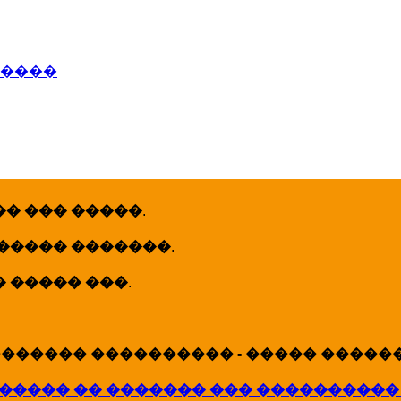
�����
� ��� �����
.
 ����� �������
.
� ����� ���
.
������ ���������� - ����� �������
����� �� ������� ��� ����������