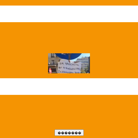
��� ����
�����..