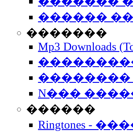
������� �
������ �
�������
Mp3 Downloads (To
�����������
�������� 
N��� �����
������
Ringtones - ��