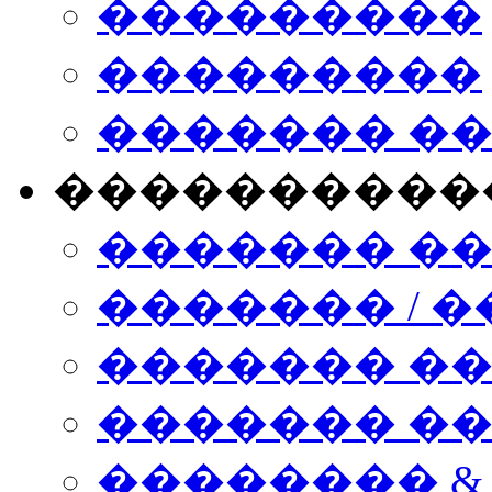
���������
���������
������� �
����������
������� �
������� / �
������� �
������� ��� n
�������� &