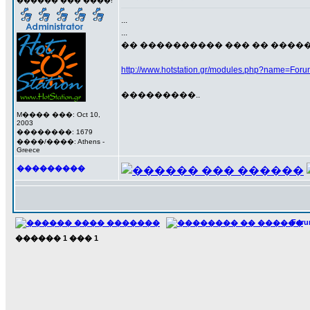
������ ��� ����!
...
...
�� ���������� ��� �� ����
http://www.hotstation.gr/modules.php?name=Foru
���������..
M���� ���: Oct 10,
2003
��������: 1679
����/����: Athens -
Greece
���������
For
������
1
���
1