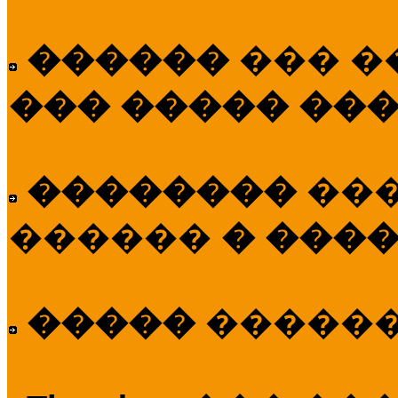
������
��� �
��� ����� ��
��������
��
������
� ����
�����
�����