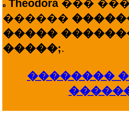
Theodora
��� ��
������
�����
����� �������
�����;
.
�������� �
�����