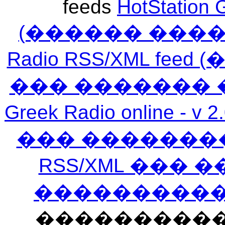
feeds
HotStation 
(������ ���
Radio RSS/XML f
��� ������� 
Greek Radio online
��� �������
RSS/XML ���
�����������
���������