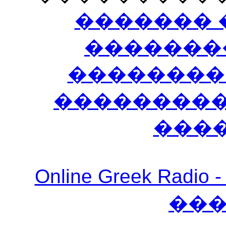
������� 
�������
��������
����������
���
Online Greek Ra
��