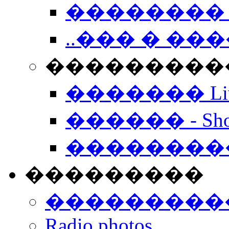
�������� 
..��� � �
���������� -
������� Live
������ - Sho
��������
���������
���������
Radio photos