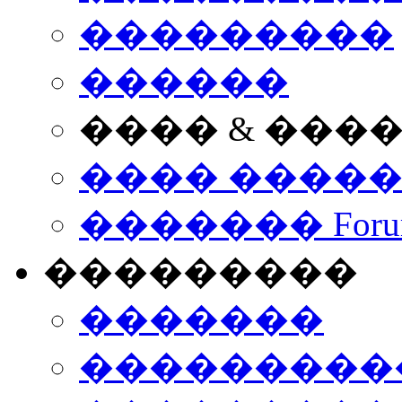
���������
������
���� & ���
���� ����
������� Foru
���������
�������
����������