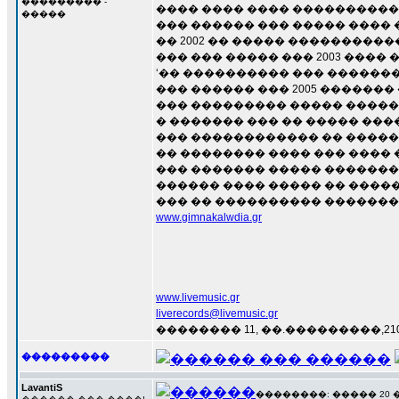
��������� -
���� ���� ���� ����������
�����
��� ������ ��� ����� ���� �
�� 2002 �� ����� ���������
��� ��� ����� ��� 2003 ���� 
‘�� ���������� ��� �������
��� ������ ��� 2005 ������
��� ��������� ����� �����
� ������� ��� �� ����� ��
��� ������������ �� �����
�� �������� ���� ��� ���� �����
��� ������� ����� �������
������ ���� ����� �� ���
��� �� ���������� ������� 
www.gimnakalwdia.gr
www.livemusic.gr
liverecords@livemusic.gr
�������� 11, ��.���������,210 
���������
LavantiS
��������: ����� 20 ���