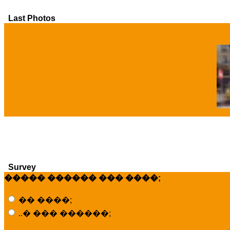
Last Photos
�
Survey
����� ������ ��� ����;
�� ����;
..� ��� ������;