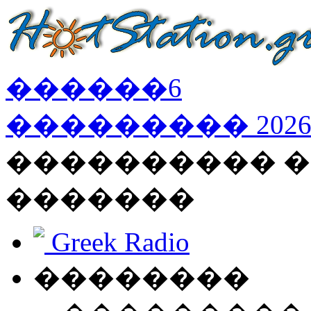
������
6
���������
202
���������� �
�������
Greek Radio
��������