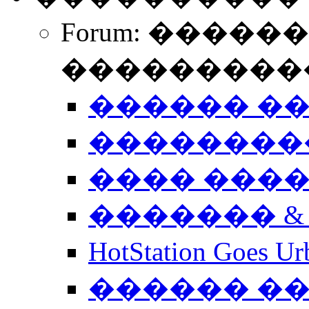
Forum: �����
����������
������ �
��������
���� ���
������� &
HotStation Goe
������ �