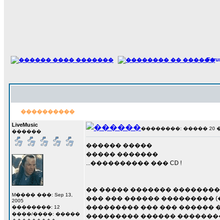
For
����������
LiveMusic
��������: ����� 20 ���
������
������ �����
����� �������
...���������� ��� CD !
�� ����� ������� ��������� 
M���� ���: Sep 13,
��� ��� ������ ��������� (
2005
��������� ��� ��� ������ �
��������: 12
����/����: �����
��������� ������ �������