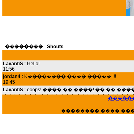
�������� - Shouts
LavantiS :
Hello!
11:56
jordan4 :
K�������� ���� ����� !!!
19:45
LavantiS :
ooops! ���� �� ����! �� �� �
���� ���; ���� ��� ��� �������� �
15:07
������
Dimitris_P :
���� ����� �������� ����
21:20
�������� ���� ��
LavantiS :
����� ���� ������� ��� ���
������� �����?" ..............���� �
�������...