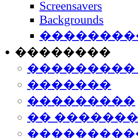
Screensavers
Backgrounds
���������
��������
���������
�������
���������
�� ������
���������