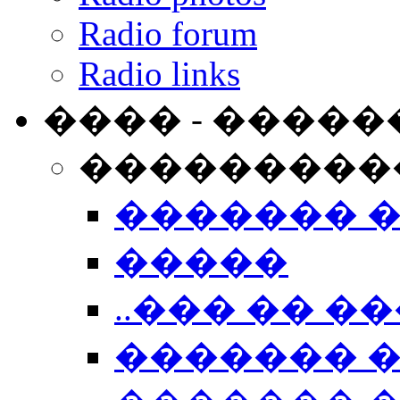
Radio forum
Radio links
���� - �����
���������
������� 
�����
..��� �� ��
������� 