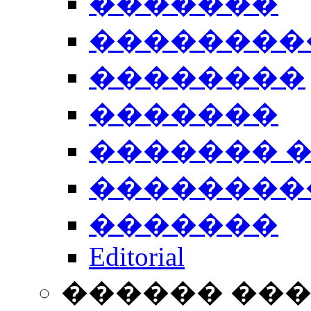
�������
��������
��������
�������
������� 
��������
�������
Editorial
������ ��