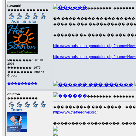
LavantiS
��������: ������� 17 �
������ ��� ����!
�� ���� ����� �� ��� �� ��
���� �� ��� ���������� ��
������� �� ����� �� ��� �
http://www.hotstation.gr/modules.php?name=News
http://www.hotstation.gr/modules.php?name=News
M���� ���: Oct 10,
2003
��������: 1679
����/����: Athens -
Greece
���������
oblitron
��������: ������� 17 �
����������
��� ������� ��� �����... ��
http://www.thefreediver.org/
��������� ���������, ��������� cast