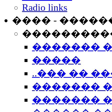
Radio links
���� - �����
���������
������� 
�����
..��� �� ��
������� 
������� �