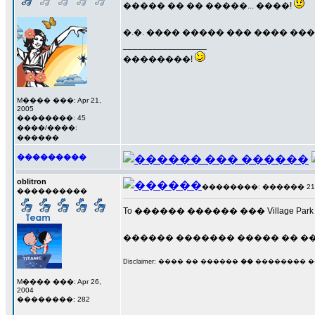
����� �� �� �����... ����!
�.�. ���� ����� ��� ���� �
_________________
��������!
M���� ���: Apr 21,
2005
��������: 45
����/����:
������
���������
oblitron
��������: ������ 21 ��
����������
To ������ ������ ��� Village P
������ ������� ����� �� ���
Disclaimer: ���� �� ������
��
�������� ��
M���� ���: Apr 26,
2004
��������: 282