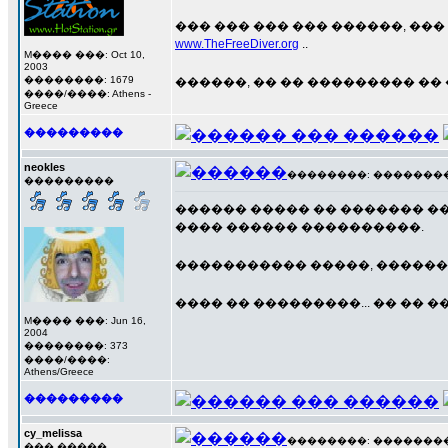
��� ��� ��� ��� ������, ��� 
www.TheFreeDiver.org
..
M���� ���: Oct 10,
2003
��������: 1679
������, �� �� ��������� �� �
����/����: Athens -
Greece
���������
neokles
��������: ��������� 2
���������
������ ����� �� ������� ���� (
���� ������ ����������.
����������� �����, �������
���� �� ���������... �� ��
M���� ���: Jun 16,
2004
��������: 373
����/����:
Athens/Greece
���������
cy_melissa
��������: ��������� 2
��� �����