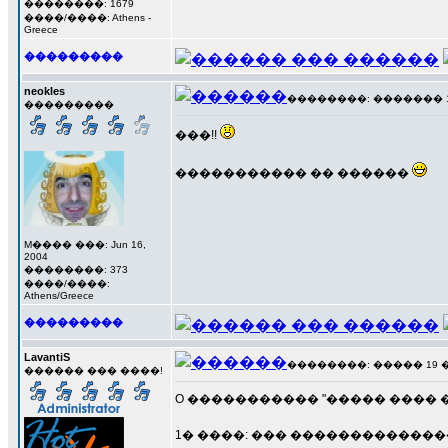
��������: 1679
����/����: Athens -
Greece
���������
neokles
��������: ������� 18 �
���������
���!!
����������� �� ������
M���� ���: Jun 16,
2004
��������: 373
����/����:
Athens/Greece
���������
LavantiS
��������: ����� 19 ���
������ ��� ����!
O ����������� "����� ���� ��
1� ����: ��� �������������� 