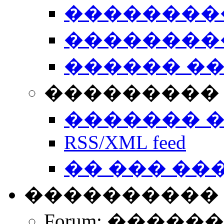
��������
��������
������ �
��������� 
������� 
RSS/XML feed
�� ��� ��
����������
Forum: �����