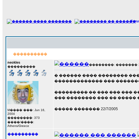
For
����������
neokles
��������: ������� 17 �
���������
� ������ ���� �������� ��
������������� ��� ������
��������� �� ��� ��� ��� ��
��� �������� ��� �� ����� 
����� ������� 22/7/2005
M���� ���: Jun 16,
2004
��������: 373
����/����:
Athens/Greece
���������