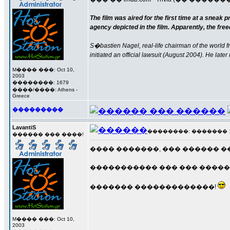
The film was aired for the first time at a sneak 
agency depicted in the film. Apparently, the free
S�bastien Nagel, real-life chairman of the world fr
initiated an official lawsuit (August 2004). He later
M���� ���: Oct 10,
2003
��������: 1679
����/����: Athens -
Greece
���������
LavantiS
��������: ������� 17 �
������ ��� ����!
���� �������, ��� ������ �
����������� ��� ��� ������ �
������� �������������!
M���� ���: Oct 10,
2003