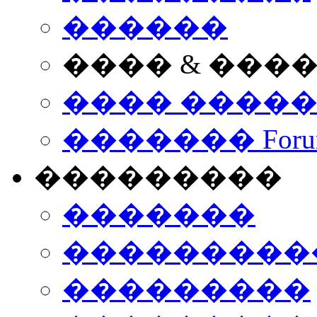
������
���� & ���
���� ����
������� Foru
���������
�������
����������
���������