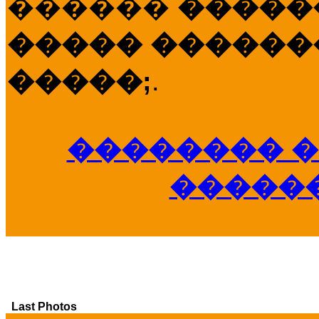
������
�����
����� �������
�����;
.
�������� �
�����
Last Photos