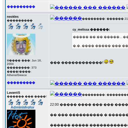
���������
neokles
��������: ������ 21 ��
���������
cy_melissa ������:
����� �� �� �����... �
�.�. ���� ����� ��� 
M���� ���: Jun 16,
��� ������������!
2004
��������: 373
����/����:
Athens/Greece
���������
LavantiS
��������: ��������� 2
������ ��� ����!
22:00 ����� ���� ��� ��� ����.
�� ��� ���������� � �����
������ ����� ��������������