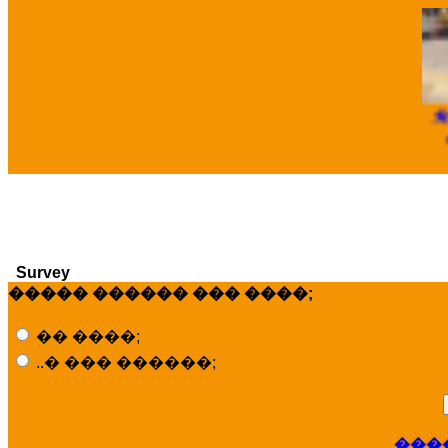
�
Survey
����� ������ ��� ����;
�� ����;
..� ��� ������;
���