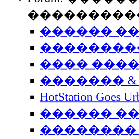
����������
������ �
��������
���� ���
������� &
HotStation Goe
������ �
�������� 