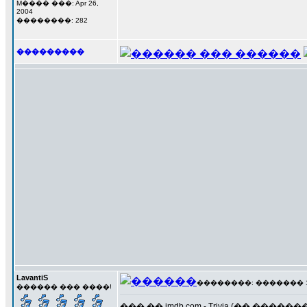
M���� ���: Apr 26,
2004
��������: 282
���������
LavantiS
��������: ������� 17 �
������ ��� ����!
��� �� imdb.com - Trivia (�� ���