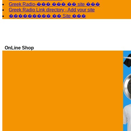
Greek Radio-��� ��� �� site ���
Greek Radio Link directory - Add your site
��������� �� Site ���
OnLine Shop
Ga