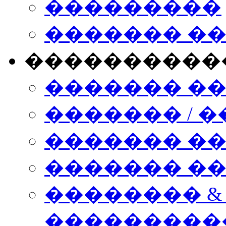
���������
������� �
����������
������� �
������� / �
������� �
������� ��� n
�������� &
���������