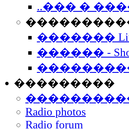
..��� � �
���������� -
������� Live
������ - Sho
��������
���������
���������
Radio photos
Radio forum