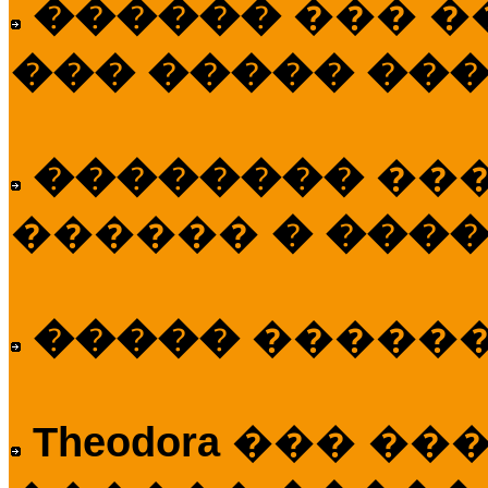
������
��� �
��� ����� ��
��������
��
������
� ����
�����
�����
Theodora
��� ��