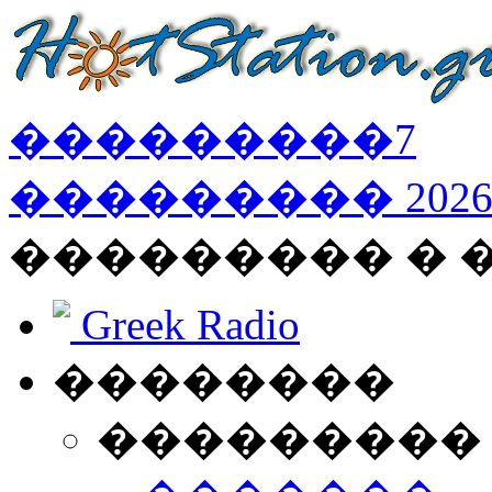
���������
7
���������
202
��������� � 
Greek Radio
��������
���������