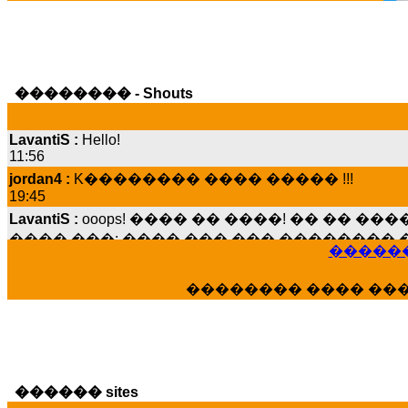
�������� - Shouts
LavantiS :
Hello!
11:56
jordan4 :
K�������� ���� ����� !!!
19:45
LavantiS :
ooops! ���� �� ����! �� �� �
���� ���; ���� ��� ��� �������� �
15:07
������
Dimitris_P :
���� ����� �������� ����
21:20
�������� ���� ��
LavantiS :
����� ���� ������� ��� ���
������� �����?" ..............���� �
�������...
16:40
veronica :
E���� 2012 ��� ����� ��� ��
������ sites
������� ��������� ���� ������ 