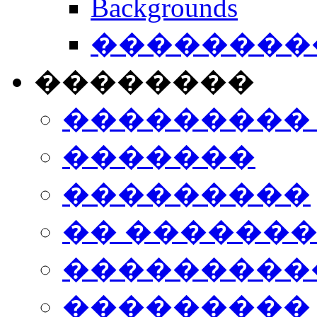
Backgrounds
���������
��������
���������
�������
���������
�� ������
���������
���������