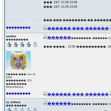
���. 23/7: 21:00 23:00
���. 24/7: 21:00 23:00
��� ��� �������� �� ������
���������
neokles
��������: ������ 21 ��
���������
��� ����... 22:00 ����������. 
M���� ���: Jun 16,
2004
��������: 373
����/����:
Athens/Greece
���������
cy_melissa
��������: ������ 21 ��
��� �����