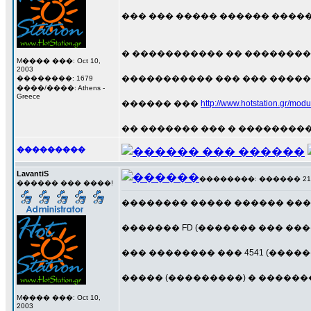
��� ��� ����� ������ �����,
� ����������� �� ��������
M���� ���: Oct 10,
2003
����������� ��� ��� ������� 
��������: 1679
����/����: Athens -
Greece
������ ���
http://www.hotstation.gr/mo
�� ������� ��� � ���������� �
���������
LavantiS
��������: ������ 21 ��
������ ��� ����!
�������� ����� ������ ��� 
������� FD (������� ��� ��
��� �������� ��� 4541 (������ 1
����� (���������) � �������� �
M���� ���: Oct 10,
2003