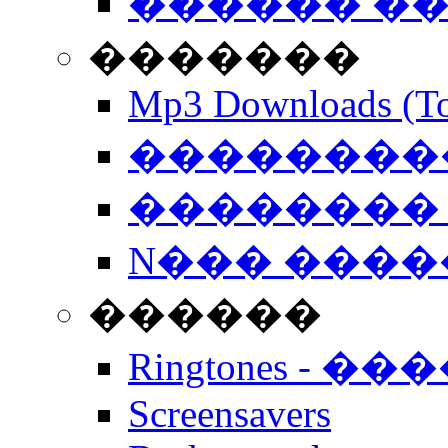
������ �
�������
Mp3 Downloads (To
�����������
�������� 
N��� �����
������
Ringtones - ��
Screensavers