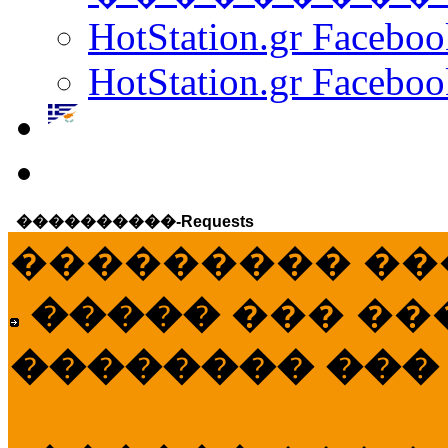
HotStation.gr Facebo
HotStation.gr Faceboo
����������-Requests
��������� ��
�����
��� ��
�������� ���