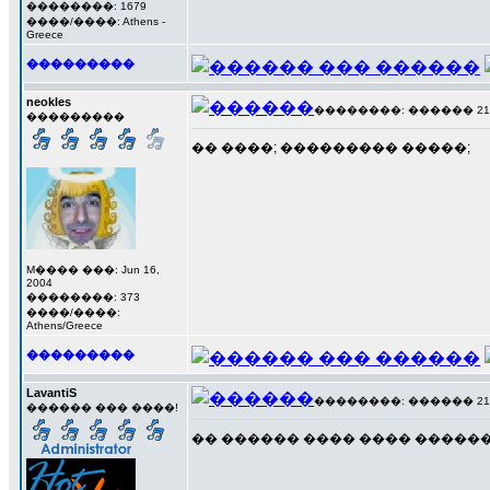
��������: 1679
����/����: Athens -
Greece
���������
neokles
��������: ������ 21 ��
���������
�� ����; ��������� �����;
M���� ���: Jun 16,
2004
��������: 373
����/����:
Athens/Greece
���������
LavantiS
��������: ������ 21 ��
������ ��� ����!
�� ������ ���� ���� ������