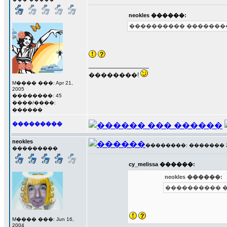
neokles ������:
���������� ���������
_________________
��������!
M���� ���: Apr 21,
2005
��������: 45
����/����:
������
���������
neokles
��������: ������� 23 �
���������
cy_melissa ������:
neokles ������:
���������� �
M���� ���: Jun 16,
2004