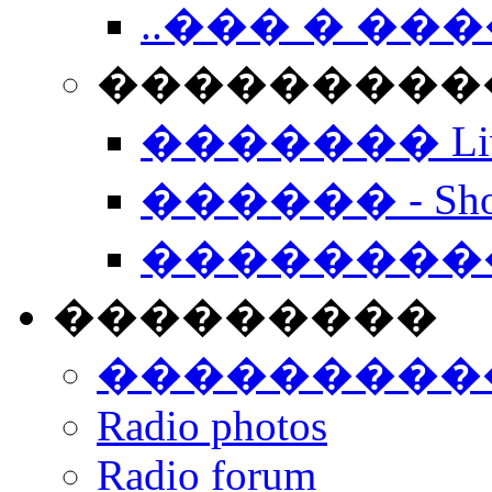
..��� � �
���������� -
������� Live
������ - Sho
��������
���������
���������
Radio photos
Radio forum