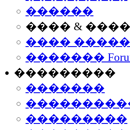
������
���� & ���
���� ����
������� Foru
���������
�������
����������
���������