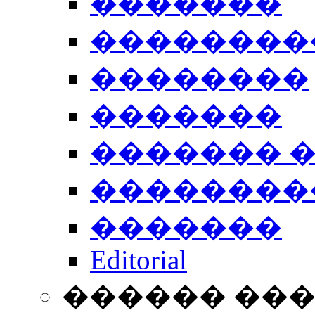
�������
��������
��������
�������
������� 
��������
�������
Editorial
������ ��