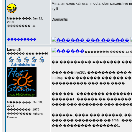
Mina, an exeis kali grammoula, otan paizeis live m
try it
M���� ���: Jun 22,
Diamantis
2005
��������: 11
���������
LavantiS
��������: ����� 12 ���
������ ��� ����!
�� ��������� �������� ��� �� 
��� ��� live365 �������� ��
backup ��� ������� ��� ��� 
���������� ��� ��� ����..
��� ��� ..�������� �������
������).. ������ �� ��������
M���� ���: Oct 10,
���� ��� ������� ��� ����� 
2003
��������: 1679
����/����: Athens -
������, ���� ��� ������, �
Greece
��� ��� �������� �� email ��
��� �������� �������)..