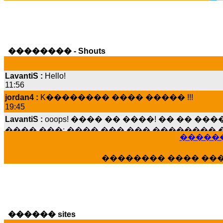
�������� - Shouts
LavantiS :
Hello!
11:56
jordan4 :
K�������� ���� ����� !!!
19:45
LavantiS :
ooops! ���� �� ����! �� �� �
���� ���; ���� ��� ��� �������� �
15:07
������
Dimitris_P :
���� ����� �������� ����
21:20
�������� ���� ��
LavantiS :
����� ���� ������� ��� ���
������� �����?" ..............���� �
�������...
16:40
veronica :
E���� 2012 ��� ����� ��� ��
������ sites
������� ��������� ���� ������ 