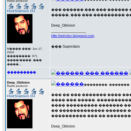
Radio producer
��� ������ ��� ��� ������ 
�����, ��� ��� ��������� ��
Deep_Oblivion
_________________
http://xphctoc.blogspot.com
��� Superstars
M���� ���: Jun 17,
2004
��������: 671
����/����: ���
����...
���������
Deep_Oblivion
��������: ������� 13 �
Radio producer
��� �� ��� ������� ���� ��
���� ��� �����. ���������� 
���� ��������� ������� ��
�� ������������� ������ ��
���������� ��� �� ��������"
Deep_Oblivion