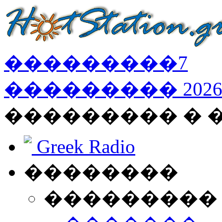
���������
7
���������
202
��������� � 
Greek Radio
��������
���������