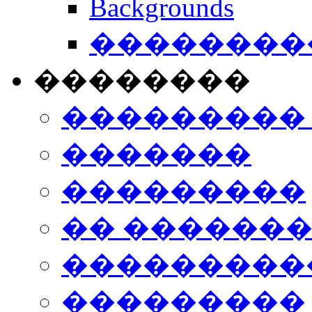
Backgrounds
���������
��������
���������
�������
���������
�� ������
���������
���������