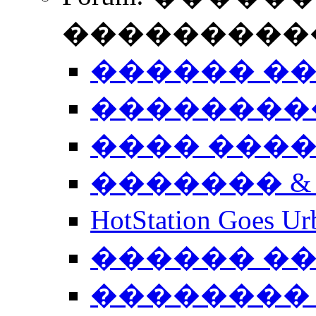
����������
������ �
��������
���� ���
������� &
HotStation Goe
������ �
�������� 