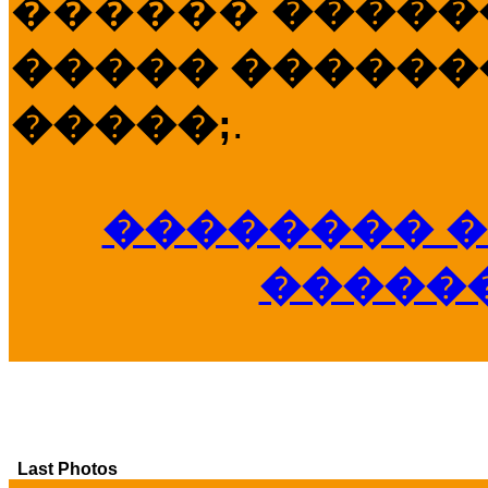
������
�����
����� �������
�����;
.
�������� �
�����
Last Photos