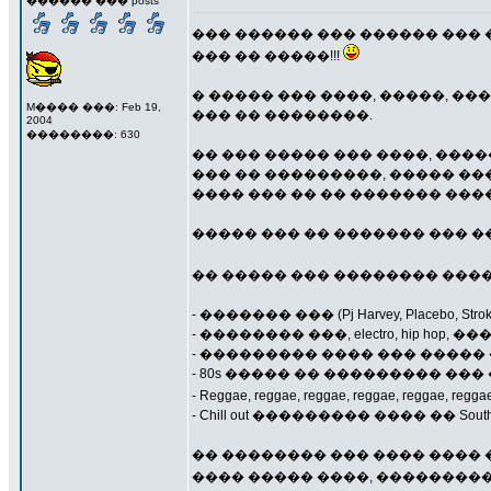
������ ��� posts
��� ������ ��� ������ ��� 
��� �� �����!!!
� ����� ��� ����, �����, �
M���� ���: Feb 19,
��� �� ��������.
2004
��������: 630
�� ��� ����� ��� ����, ���
��� �� ���������, ����� ��
���� ��� �� �� ������� ��
����� ��� �� ������� ��� �
�� ����� ��� �������� ���
- ������� ��� (Pj Harvey, Placebo, Str
- �������� ���, electro, hip
- ��������� ���� ��� �����
- 80s ����� �� ��������� ���
- Reggae, reggae, reggae, reggae, reggae, reggae.
- Chill out ��������� ���� �� Southe
�� �������� ��� ���� ���� ��
���� ����� ����, ��������� 