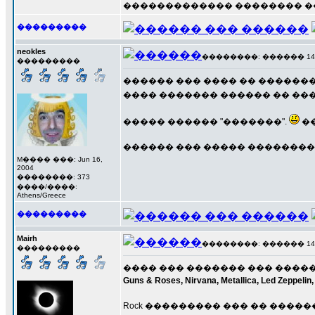
������������� �������� ��� �
���������
neokles
��������: ������ 14 ��
���������
������ ��� ���� �� �������
���� ������� ������ �� ���
����� ������ "�������".
��
������ ��� ����� ��������.
M���� ���: Jun 16,
2004
��������: 373
����/����:
Athens/Greece
���������
Mairh
��������: ������ 14 ��
���������
���� ��� ������� ��� ����� �
Guns & Roses, Nirvana, Metallica, Led Zeppelin,
Rock ��������� ��� �� �����