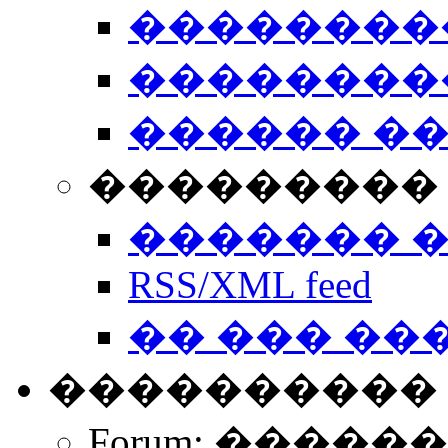
��������
��������
������ �
��������� 
������� 
RSS/XML feed
�� ��� ��
����������
Forum: �����