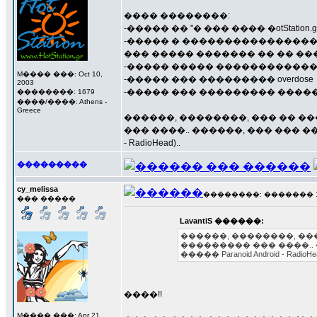
���� ��������:
-����� �� "� ��� ���� �otStati
-����� � ���������������� �
��� ����� ������� �� �� ���
-����� ����� ������������,
M���� ���: Oct 10,
-����� ��� ��������� overdose
2003
-����� ��� ��������� �����
��������: 1679
����/����: Athens -
Greece
������, ��������, ��� �� �
��� ����.. ������, ��� ��� ��� 
- RadioHead)..
���������
cy_melissa
��������: ������� 13 �
��� �����
LavantiS ������:
������, ��������, ��
��������� ��� ����.. ��
����� Paranoid Android - RadioHea
����!!
M���� ���: Apr 21,