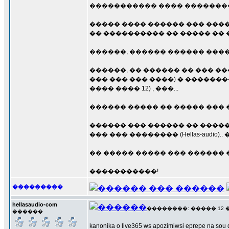
����������� ���� ���������
����� ���� ������ ��� ����
�� ���������� �� ����� �� 
������, ������ ������ ����
������, �� ������ �� ��� �
��� ��� ��� ����) � ������
���� ���� 12) , ���...
������ ����� �� ����� ��� ��
������ ��� ������ �� �����
��� ��� �������� (Hellas-audi
�� ����� ����� ��� ������ 
�����������!
���������
hellasaudio-com
��������: ����� 12 ���
������
kanonika o live365 ws apozimiwsi eprepe na sou dws