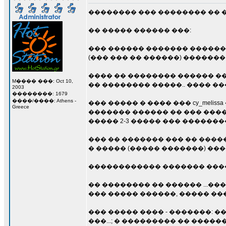
�������� ��� �������� �� �
�� ����� ������ ���:
��� ������ ������� �������
(��� ��� �� ������) �������
���� �� �������� ������ ��
M���� ���: Oct 10,
�� �������� �����.. ���� �
2003
��������: 1679
����/����: Athens -
��� ����� � ���� ��� cy_mel
Greece
������� ������ �� ��� �����
����� 2-3 ����� ��� ��������
��� �� ������� ��� �� �����
� ����� (����� �������) ��
������������ ������� �����
�� �������� �� ������ ...���
��� ����� ������, ����� ��
��� ����� ���� - �������: ����
���...; � ��������� �� ����