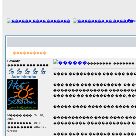
For
����������
LavantiS
��������: ������� 11 �
������ ��� ����!
���� ��������� ��� ��� ������
��� ���� ��� ��������, �� 
��������������� ���������
��� ��� �� �������� ���, �
����� ���� ���� ��� ���� ��
M���� ���: Oct 10,
����������� ���� ���� ���
2003
��������� ������������ ��
��������: 1679
����/����: Athens -
Greece
���� ��� �� ������ ��� ���