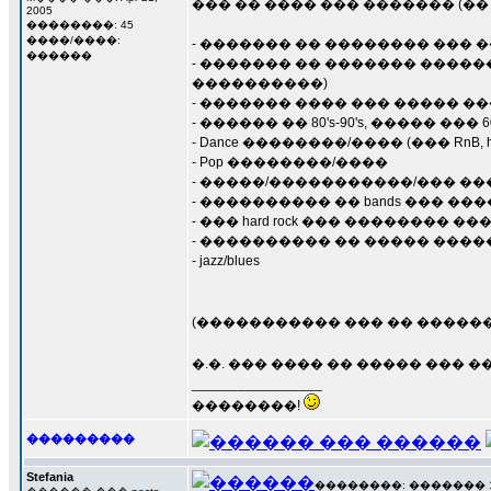
��� �� ���� ��� ������� (��
2005
��������: 45
����/����:
- ������� �� �������� ��� 
������
- ������� �� ������� �����
����������)
- ������� ���� ��� ����� ��� ���
- ������ �� 80's-90's, ����� ���
- Dance ��������/���� (��� RnB, hip hop,
- Pop ��������/����
- �����/�����������/��� �
- ���������� �� bands ��� 
- ��� hard rock ��� �������� 
- ���������� �� ����� �����
- jazz/blues
(����������� ��� �� ������
�.�. ��� ���� �� ����� ��� �
_________________
��������!
���������
Stefania
��������: ������� 13 �