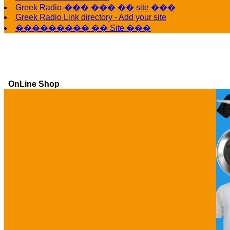
Greek Radio-��� ��� �� site ���
Greek Radio Link directory - Add your site
��������� �� Site ���
OnLine Shop
Ga