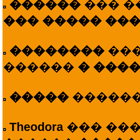
������
��� �
��� ����� ��
��������
��
������
� ����
�����
�����
Theodora
��� ��