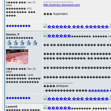
_________________
M���� ���: Jun 17,
http://xphctoc.blogspot.com
2004
��������: 671
����/����: ���
��� Superstars
����...
���������
Dimitris_P
��������: ������ 14 ��
�����������
�� �� ��������� ���� ��� �
���� �� ��������� �������
���� ����������, �� ����� ����
�� �������� �� ���������� 
M���� ���: Nov 22,
2003
��������: 1446
����� �������/���������
����/����: �����/
_________________
����� ��������
���� dmitspan
- ���������� ����
�������
���������
LavantiS
��������: ������ 14 ��
������ ��� ����!