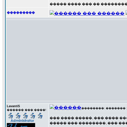
����� ���� ��� �� ��������
���������
LavantiS
��������: ������� 13 �
������ ��� ����!
��� ���� �����, ��� ���� �
����� ��� ��������, ��� ��� ���