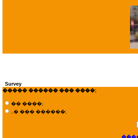
�
Survey
����� ������ ��� ����;
�� ����;
..� ��� ������;
���