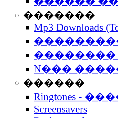
������ �
�������
Mp3 Downloads (To
�����������
�������� 
N��� �����
������
Ringtones - ��
Screensavers