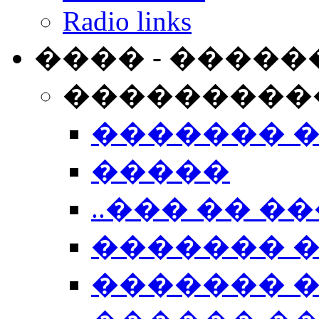
Radio links
���� - �����
���������
������� 
�����
..��� �� ��
������� 
������� �