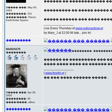
������ �� ������������ ���
M���� ���: May 09,
��������� �� ����� ����� �
2004
��������: 201
����/����: Planet
����� ������ ��� ���� �����
Earth/Solar System
_________________
Live Every Thursday at
www.radioranbow.gr
by Mary_J at 22:00 till late... join In!
���������
NASOS170
��������: ��������� 1
��������
������ �� ��������� ��� ��
���� ���� ���� �� ������ �
_________________
|
www.freefm.gr
|
�� ��� ���� ������ �����...
M���� ���: Apr 28,
2005
��������: 95
����/����: a8ina
���������