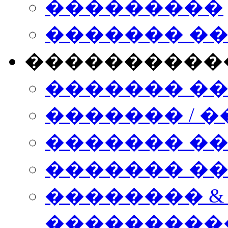
���������
������� �
����������
������� �
������� / �
������� �
������� ��� n
�������� &
���������