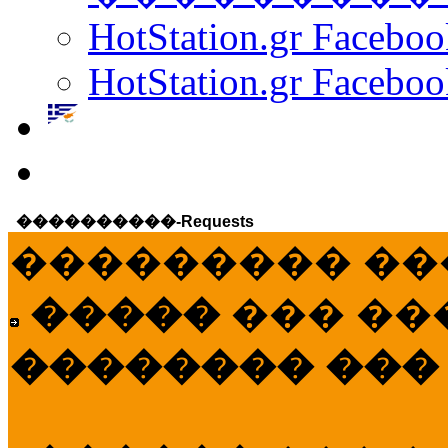
HotStation.gr Facebo
HotStation.gr Faceboo
����������-Requests
��������� ��
�����
��� ��
�������� ���