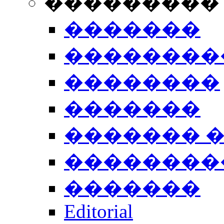
���������
�������
��������
��������
�������
������� 
��������
�������
Editorial