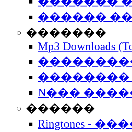
������� �
������ �
�������
Mp3 Downloads (To
�����������
�������� 
N��� �����
������
Ringtones - ��