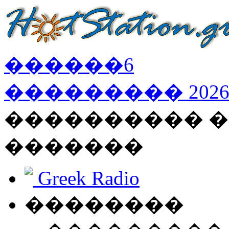
������
6
���������
202
���������� �
�������
Greek Radio
��������