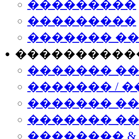
���������
���������
������� �
����������
������� �
������� / �
������� �
������� ��� n
�������� &