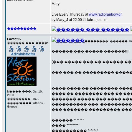
Mary
_________________
Live Every Thursday at
www.radioranbow.gr
by Mary_J at 22:00 till late... join In!
���������
LavantiS
��������: ������ 16 ��
������ ��� ����!
������ ��� ����� ������!!!!
(��� ����� ��� �� ������ ���, 
��� ��� �� ��������� �����
���� ���� �� �������� ���
M���� ���: Oct 10,
���� �� �������� ��� �� ��
2003
������� ����� ��� ���� ��
��������: 1679
����/����: Athens -
���������� ���, ��������� 
Greece
��� ������� ��������� ���
������ *******
���� ********
���������� *******