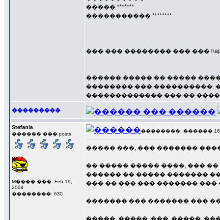
����� *******
����������� ********
��� ��� �������� ��� ��� happy
������ ����� �� ����� ���
�������� ��� ����������. 
������������� ��� �� ����
���������
Stefania
��������: ������ 16 ��
������ ��� posts
����� ���, ��� ������� ���
�� ����� ����� ����, ��� �
������ �� ����� ������� ���
M���� ���: Feb 19,
��� �� ��� ��� ������� ���
2004
��������: 630
������� ��� ������� ��� ���
�����, �����, ���, �����, ��