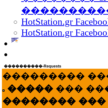
���������
HotStation.gr Facebo
HotStation.gr Faceboo
����������-Requests
��������� ��
�����
��� ��
�������� ���