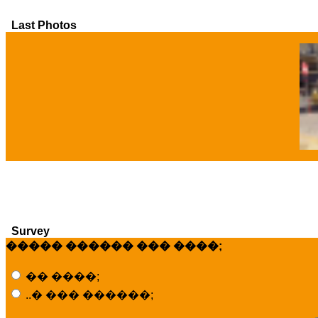
Last Photos
�
Survey
����� ������ ��� ����;
�� ����;
..� ��� ������;