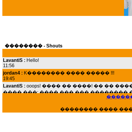
�������� - Shouts
LavantiS :
Hello!
11:56
jordan4 :
K�������� ���� ����� !!!
19:45
LavantiS :
ooops! ���� �� ����! �� �� �
���� ���; ���� ��� ��� �������� �
15:07
������
Dimitris_P :
���� ����� �������� ����
21:20
�������� ���� ��
LavantiS :
����� ���� ������� ��� ���
������� �����?" ..............���� �
�������...
16:40