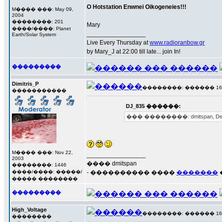
O Hotstation Enwnei Oikogeneies!!!
M���� ���: May 09,
2004
��������: 201
Mary
����/����: Planet
_________________
Earth/Solar System
Live Every Thursday at
www.radioranbow.gr
by Mary_J at 22:00 till late... join In!
���������
Dimitris_P
��������: ������ 16 ��
�����������
DJ_835 ������:
��� ��������: dmitspan, Deep O
M���� ���: Nov 22,
_________________
2003
���� dmitspan
��������: 1446
����/����: �����/
- ���������� ����
�������
����� ��������
���������
High_Voltage
��������: ������ 16 ��
��������