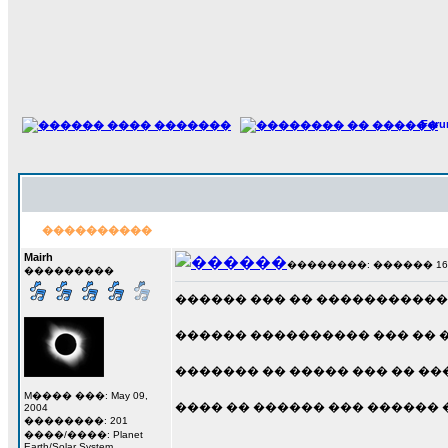
For
����������
Mairh
��������: ������ 16 ��
���������
������ ��� �� ������������ 
������ ���������� ��� �� ���
������� �� ����� ��� �� ���
M���� ���: May 09,
���� �� ������ ��� ������ 
2004
��������: 201
����/����: Planet
Earth/Solar System