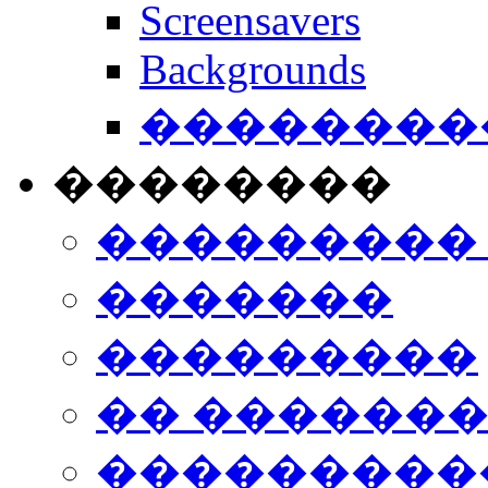
Screensavers
Backgrounds
���������
��������
���������
�������
���������
�� ������
���������