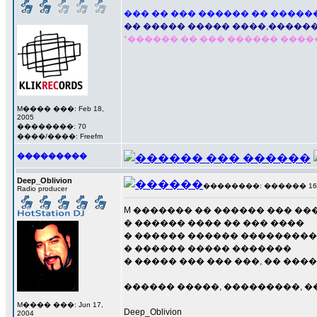
��� �� ��� ������ �� �����
�� ����� ����� ����,������
*������ �� ��� ������ �����
M���� ���: Feb 18,
2005
��������: 70
����/����: Freefm
���������
Deep_Oblivion
��������: ������ 16 ��
Radio producer
M ������� �� ������ ��� ��
� ������ ���� �� ��� ����
� ������ ������ ��������
� ������ ����� �������
� ����� ��� ��� ���, �� ���� 
������ �����, ���������, �����
M���� ���: Jun 17,
Deep_Oblivion
2004