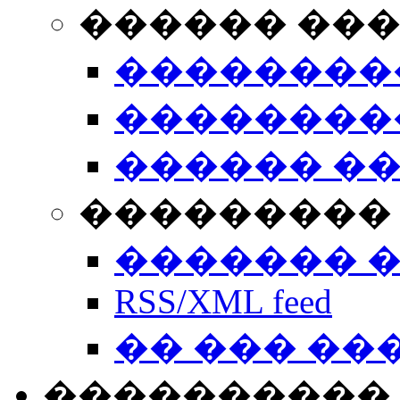
������ ��
��������
��������
������ �
��������� 
������� 
RSS/XML feed
�� ��� ��
����������