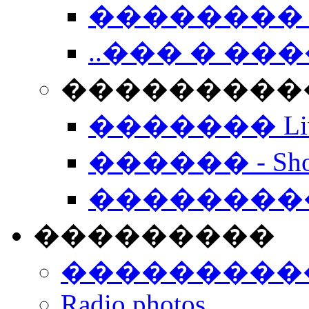
�������� 
..��� � �
���������� -
������� Live
������ - Sho
��������
���������
���������
Radio photos