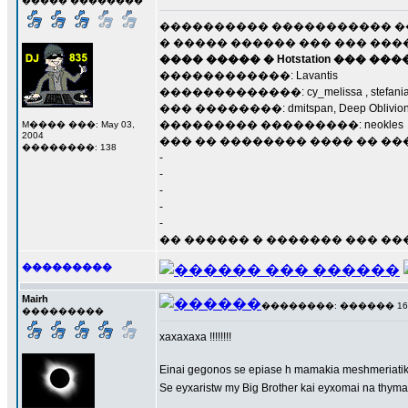
����� ��������
���������� ����������� ���������
� ����� ������ ��� ��� ����
���� ����� � Hotstation ��� �
������������: Lavantis
�������������: cy_melissa , stefania ,
��� ��������: dmitspan, Deep Oblivion,
��������� ���������: neokles
M���� ���: May 03,
2004
��� �� �������� ���� �� �
��������: 138
-
-
-
-
-
�� ������ � ������� ��� �
���������
Mairh
��������: ������ 16 ��
���������
xaxaxaxa !!!!!!!!
Einai gegonos se epiase h mamakia meshmeriatiko 
Se eyxaristw my Big Brother kai eyxomai na thymasa