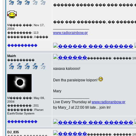
������ ����� ��� ��� ���� �
��� ��� ��������, �� ������
M���� ���: Nov 17,
_________________
2004
www.radiorainbow.gr
��������: 113
����/����: A����
���������
Mairh
��������: ������ 16 ��
���������
xaxaxa kaloooo!
Den tha paraleipsw loipon!
Mary
_________________
M���� ���: May 09,
2004
Live Every Thursday at
www.radioranbow.gr
��������: 201
by Mary_J at 22:00 till late... join In!
����/����: Planet
Earth/Solar System
���������
DJ_835
��������: ������ 16 ��