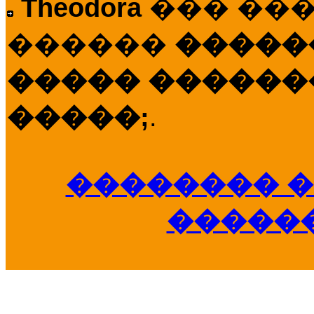
Theodora
��� ��
������
�����
����� �������
�����;
.
�������� �
�����