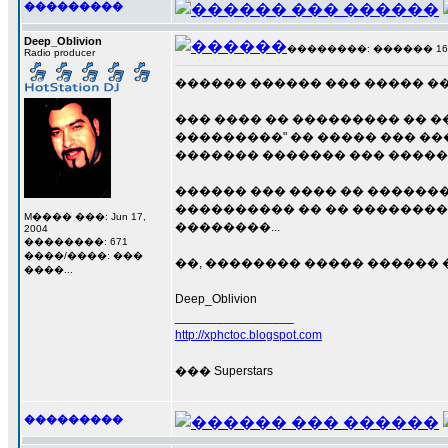
���������
Deep_Oblivion
��������: ������ 16 ��
Radio producer
������ ������ ��� ����� ��
��� ���� �� ��������� �� ��
���������" �� ����� ��� ��
������� ������� ��� �����
������ ��� ���� �� �������
���������� �� �� ���������
M���� ���: Jun 17,
��������...
2004
��������: 671
����/����: ���
��, �������� ����� ������ �
����...
Deep_Oblivion
_________________
http://xphctoc.blogspot.com
��� Superstars
���������