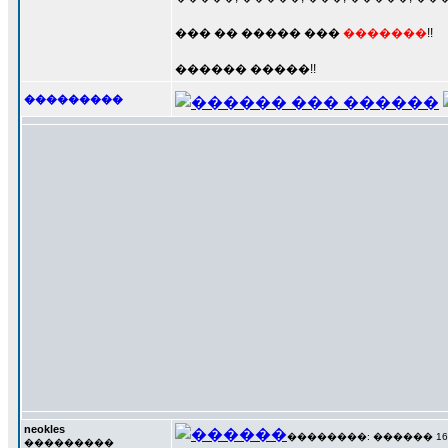
��� �� ����� ���
�������
!!
������ �����!!
���������
neokles
��������: ������ 16 ��
���������