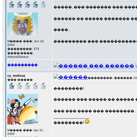
�����, ��� ������� ��� ���
������ �� ����� ������� ��
����...
��������� ��� ���������
M���� ���: Jun 16,
2004
��������: 373
����/����:
Athens/Greece
���������
cy_melissa
��������: ������ 16 ��
��� �����
��������!
������ ��� ����� �� ����� �
��� ��� ���� ��� ��������..
_________________
��������!
M���� ���: Apr 21,
2005