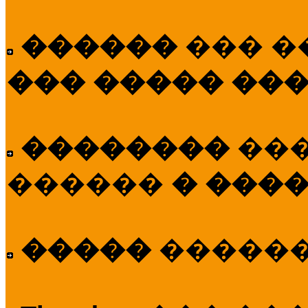
������
��� �
��� ����� ��
��������
��
������
� ����
�����
�����