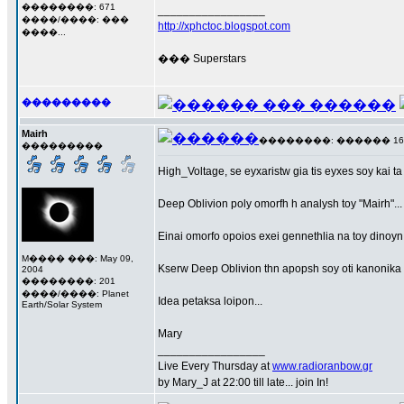
��������: 671
_________________
����/����: ���
http://xphctoc.blogspot.com
����...
��� Superstars
���������
Mairh
��������: ������ 16 ��
���������
High_Voltage, se eyxaristw gia tis eyxes soy kai t
Deep Oblivion poly omorfh h analysh toy "Mairh"..
Einai omorfo opoios exei gennethlia na toy dinoyn 
M���� ���: May 09,
Kserw Deep Oblivion thn apopsh soy oti kanonika p
2004
��������: 201
����/����: Planet
Idea petaksa loipon...
Earth/Solar System
Mary
_________________
Live Every Thursday at
www.radioranbow.gr
by Mary_J at 22:00 till late... join In!