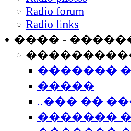
Radio forum
Radio links
���� - �����
���������
������� 
�����
..��� �� ��
������� 