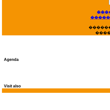
���
�����
�����
���
Agenda
Visit also
G