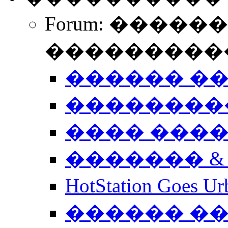
Forum: �����
����������
������ �
��������
���� ���
������� &
HotStation Goe
������ �