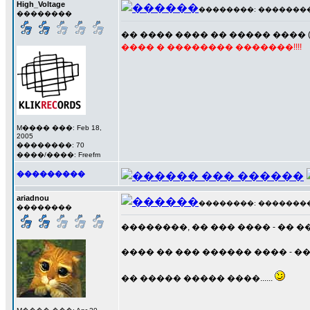
High_Voltage
��������: ��������� 1
��������
�� ���� ���� �� ����� ����
���� � �������� �������!!!!
M���� ���: Feb 18,
2005
��������: 70
����/����: Freefm
���������
ariadnou
��������: ��������� 1
��������
��������, �� ��� ���� - �� 
���� �� ��� ������ ���� - ��
�� ����� ����� ����......