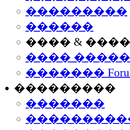
���������
������
���� & ���
���� ����
������� Foru
���������
�������
����������