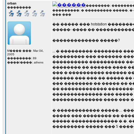
orban
��������: ��������� 3
��������
���������: � ��������� �����, �
��� ���
�� ����� ��� hotstation ���
�����- ���� �� �����������
������������� �����?
M���� ���: Mar 04,
... � ��������� �������� �
2005
��������� ��� ������� ���
��������: 89
���������� ���������� ��
����/����: athens
�������� �� ������ ���� �
��� � ���������� ������ �
������ ��� ��� �� ����� ��
��� �������� �� ����� �� 
�� ������������� ��������
�������������� ��� ����� 
�������������� ���� ��� ��
� ������������ �����… ���
����� ��� �������� �� ����
����� ������������� �.�. ��
��������� ����� ��� 5 ���