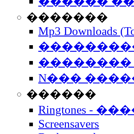
������ �
�������
Mp3 Downloads (To
�����������
�������� 
N��� �����
������
Ringtones - ��
Screensavers