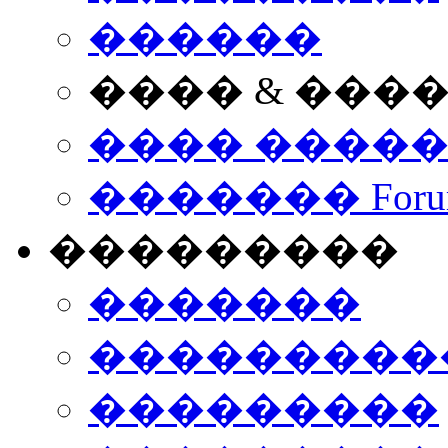
������
���� & ���
���� ����
������� Foru
���������
�������
����������
���������