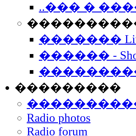
..��� � �
���������� -
������� Live
������ - Sho
��������
���������
���������
Radio photos
Radio forum