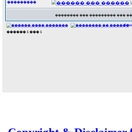
���������
�������� ��� ��������� ��� �
For
������
1
���
1