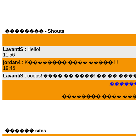
�������� - Shouts
LavantiS :
Hello!
11:56
jordan4 :
K�������� ���� ����� !!!
19:45
LavantiS :
ooops! ���� �� ����! �� �� �
���� ���; ���� ��� ��� �������� �
15:07
������
Dimitris_P :
���� ����� �������� ����
21:20
�������� ���� ��
LavantiS :
����� ���� ������� ��� ���
������� �����?" ..............���� �
�������...
16:40
veronica :
E���� 2012 ��� ����� ��� ��
������ sites