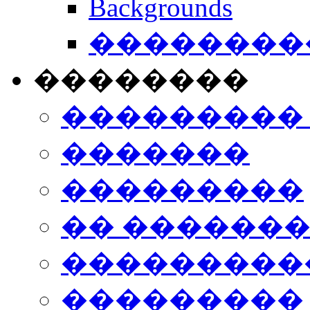
Backgrounds
���������
��������
���������
�������
���������
�� ������
���������
���������