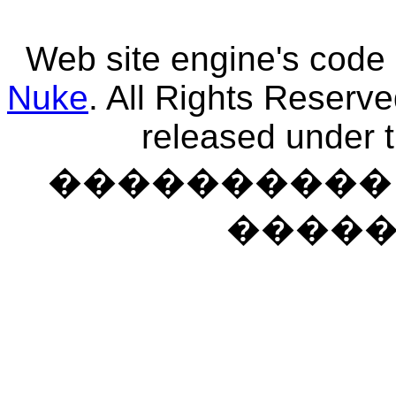
Web site engine's code
Nuke
. All Rights Reserv
released under 
���������� �
����