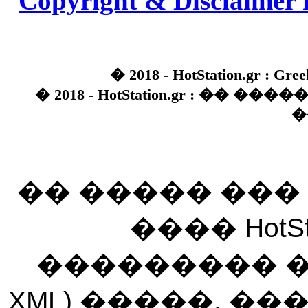
Copyright & Disclaimer 
� 2018 - HotStation.gr : Gree
� 2018 - HotStation.gr : �� 
�
�� ����� ��
���� HotSt
��������� ��� 
XML) �����. �