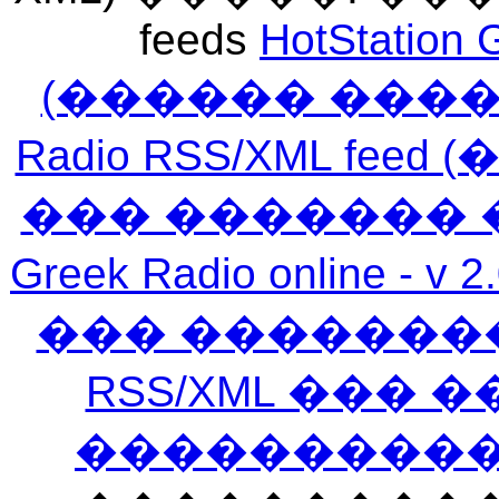
feeds
HotStation 
(������ ���
Radio RSS/XML f
��� ������� 
Greek Radio online
��� �������
RSS/XML ���
�����������