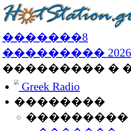
�������
8
���������
202
��������� �
Greek Radio
��������
���������