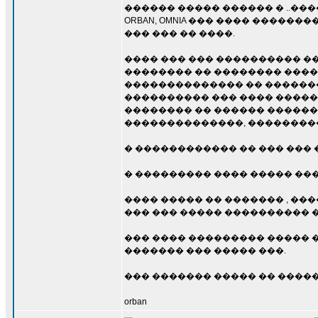
������ ����� ������ � ..�
ORBAN, OMNIA ��� ���� ����
��� ��� �� ����.
���� ��� ��� ���������� ��
�������� �� �������� ���� 
�������������� �� ������
���������� ��� ���� ������
�������� �� ������ ������
��������������, ���������
� ������������ �� ��� ��� 
� ��������� ���� ����� ��
���� ����� �� ������� , ��
��� ��� ����� ���������� �
��� ���� ��������� ����� 
������� ��� ����� ���.
��� ������� ����� �� ����
orban