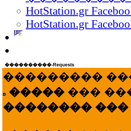
HotStation.gr Facebo
HotStation.gr Faceboo
����������-Requests
��������� ��
�����
��� ��
�������� ���