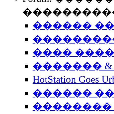
����������
������ �
��������
���� ���
������� &
HotStation Goe
������ �
�������� 