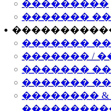
���������
������� �
����������
������� �
������� / �
������� �
������� ��� n
�������� &
���������