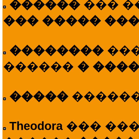
������
��� �
��� ����� ��
��������
��
������
� ����
�����
�����
Theodora
��� ��