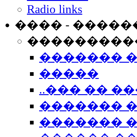
Radio links
���� - �����
���������
������� 
�����
..��� �� ��
������� 
������� �