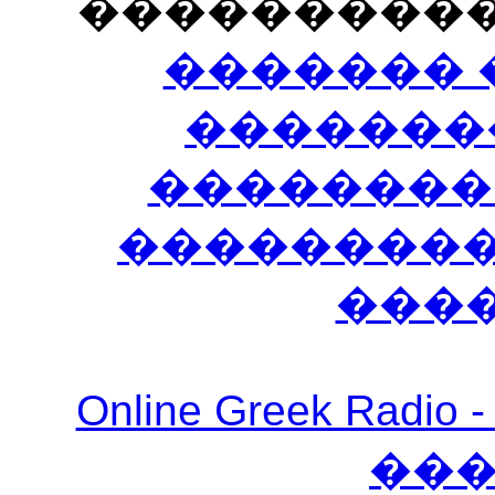
���������
������� 
�������
��������
����������
���
Online Greek Ra
��