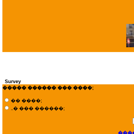
�
Survey
����� ������ ��� ����;
�� ����;
..� ��� ������;
���