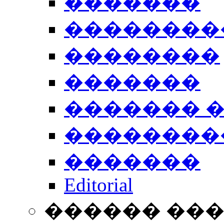
�������
��������
��������
�������
������� 
��������
�������
Editorial
������ ��