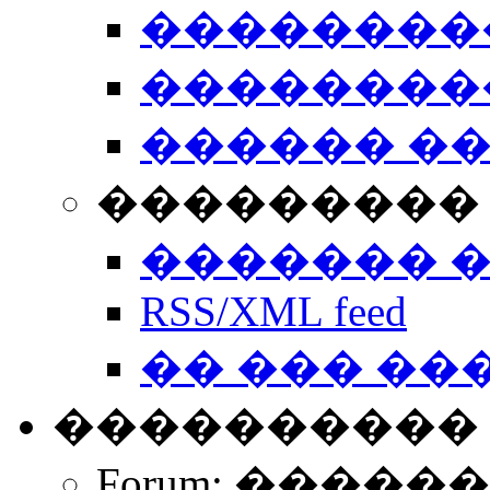
��������
��������
������ �
��������� 
������� 
RSS/XML feed
�� ��� ��
����������
Forum: �����