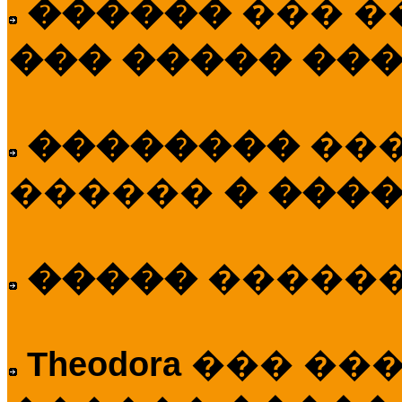
������
��� �
��� ����� ��
��������
��
������
� ����
�����
�����
Theodora
��� ��