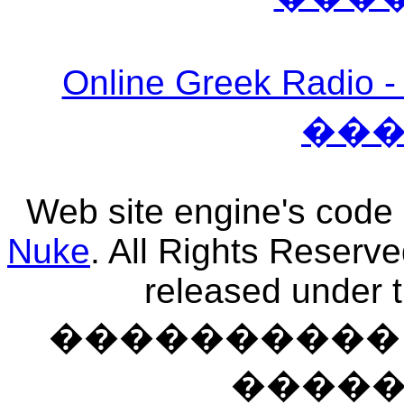
Online Greek Ra
��
Web site engine's code
Nuke
. All Rights Reserv
released under 
���������� �
����