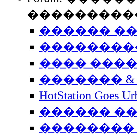
����������
������ �
��������
���� ���
������� &
HotStation Goe
������ �
�������� 