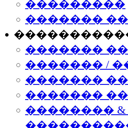
���������
������� �
����������
������� �
������� / �
������� �
������� ��� n
�������� &
���������