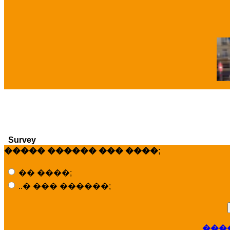
�
Survey
����� ������ ��� ����;
�� ����;
..� ��� ������;
���