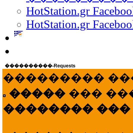
HotStation.gr Facebo
HotStation.gr Faceboo
����������-Requests
��������� ��
�����
��� ��
�������� ���