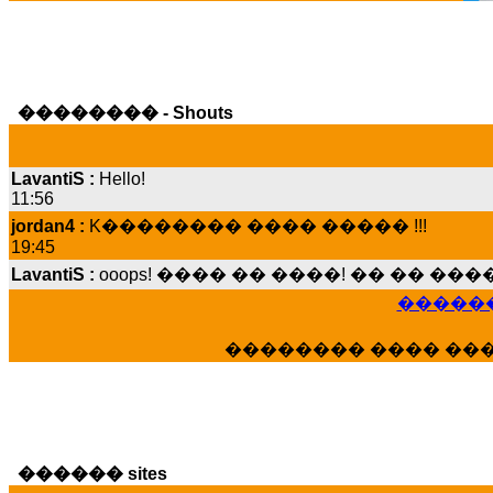
�������� - Shouts
LavantiS :
Hello!
11:56
jordan4 :
K�������� ���� ����� !!!
19:45
LavantiS :
ooops! ���� �� ����! �� �� �
���� ���; ���� ��� ��� �������� �
15:07
������
Dimitris_P :
���� ����� �������� ����
21:20
�������� ���� ��
LavantiS :
����� ���� ������� ��� ���
������� �����?" ..............���� �
�������...
16:40
veronica :
E���� 2012 ��� ����� ��� ��
������ sites