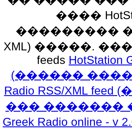
���� HotSt
��������� ��� 
XML) �����. �
feeds
HotStation 
(������ ���
Radio RSS/XML f
��� ������� 
Greek Radio online