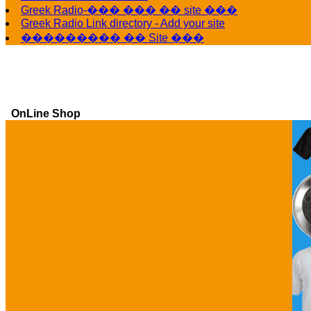
Greek Radio-��� ��� �� site ���
Greek Radio Link directory - Add your site
��������� �� Site ���
OnLine Shop
Ga