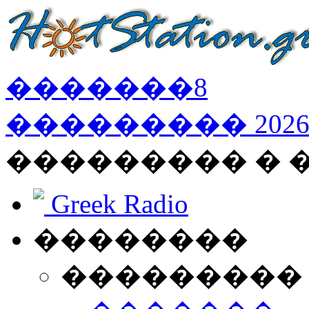
�������
8
���������
202
��������� �
Greek Radio
��������
���������