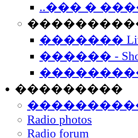
..��� � �
���������� -
������� Live
������ - Sho
��������
���������
���������
Radio photos
Radio forum