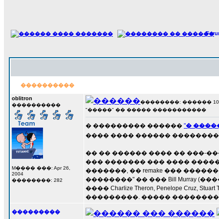
For
����������
oblitron
��������: ������ 10 ��
����������
"�����" �� ����� �����������
� ��������� ������
"
� ����
���� ���� ������ ���������
�� �� ������ ���� �� ���-�
��� ������� ��� ���� �����
M���� ���: Apr 26,
�������, �� remake ��� ������
2004
��������" �� ��� Bill Murray
��������: 282
���� Charlize Theron, Penelope Cr
���������. ����� ��������..
���������