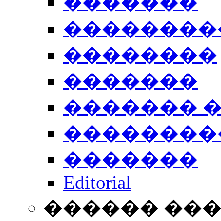
�������
��������
��������
�������
������� 
��������
�������
Editorial
������ ��