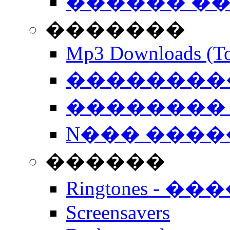
������ �
�������
Mp3 Downloads (To
�����������
�������� 
N��� �����
������
Ringtones - ��
Screensavers