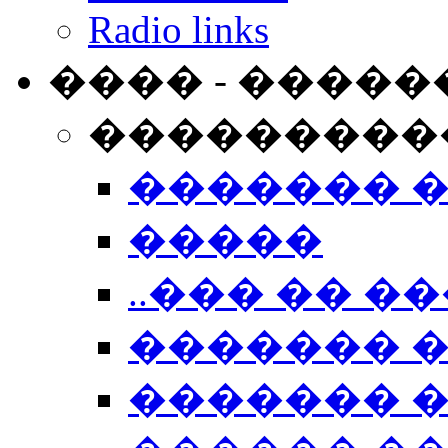
Radio links
���� - �����
���������
������� 
�����
..��� �� ��
������� 
������� �