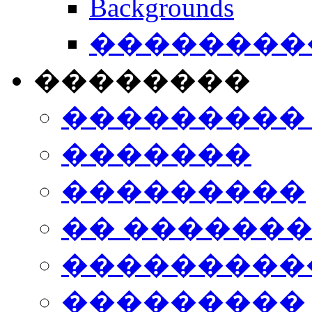
Backgrounds
���������
��������
���������
�������
���������
�� ������
���������
���������