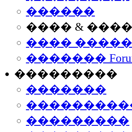
������
���� & ���
���� ����
������� Foru
���������
�������
����������
���������