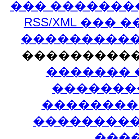
��� �������
RSS/XML ���
�����������
���������
������� 
�������
��������
����������
���