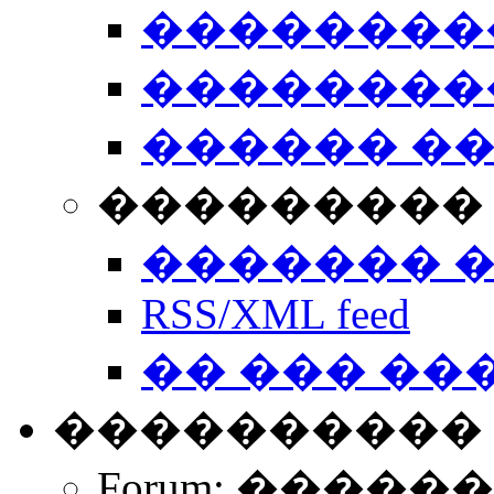
��������
��������
������ �
��������� 
������� 
RSS/XML feed
�� ��� ��
����������
Forum: �����