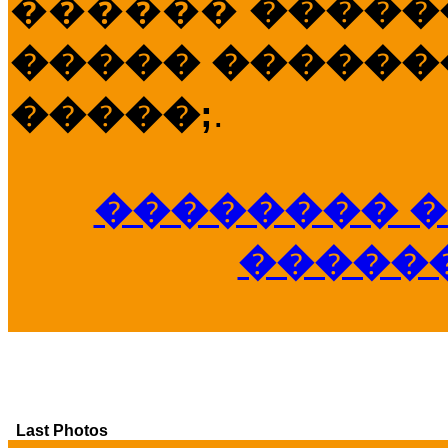
������
�����
����� �������
�����;
.
�������� �
�����
Last Photos