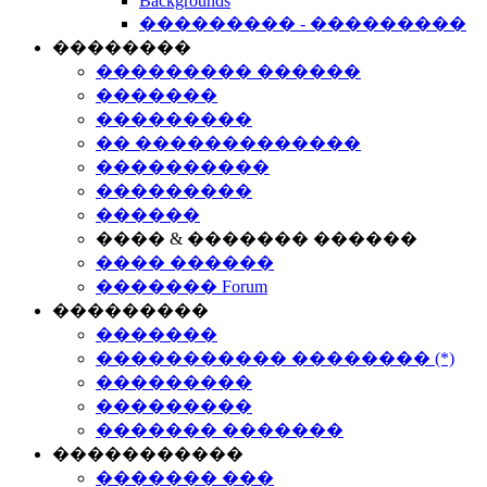
Backgrounds
��������� - ���������
��������
��������� ������
�������
���������
�� �������������
����������
���������
������
���� & ������� ������
���� ������
������� Forum
���������
�������
����������� �������� (*)
���������
���������
������� �������
�����������
������� ���