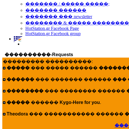
������� / ����� �����;
������� ������
������� ��� newsletter
�������� & ����� �������
HotStation.gr Facebook Page
HotStation.gr Facebook group
����������-Requests
��������� ����������:
�����
��� ����� ������
�������
������
��� ������� ������
���
��������
��� �������� ������
�����
������
Kygo-Here for you
.
Theodora
��� ����������� ������
�
���