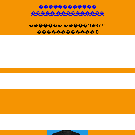
X�����
������������
�����
����� ����������
HotStat ...
������� �����:
693771
������������
0
Homeland