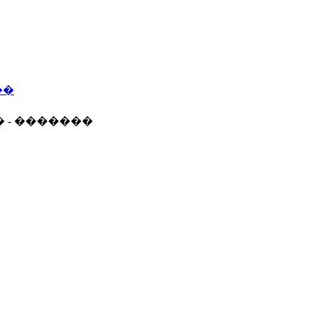
��
� - �������