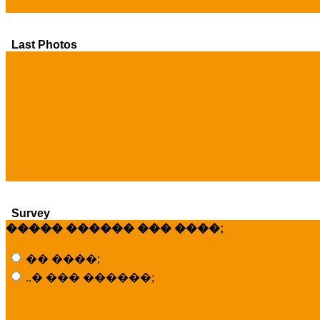
Last Photos
Survey
����� ������ ��� ����;
�� ����;
..� ��� ������;