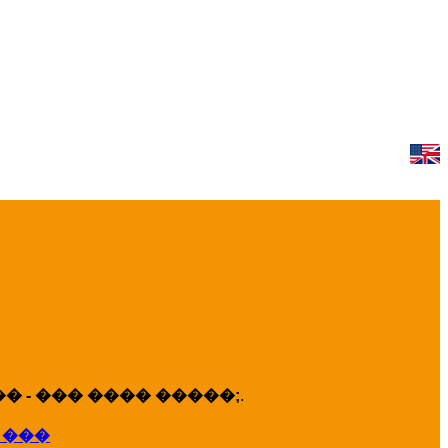
 - ��� ���� �����;
.
 ���