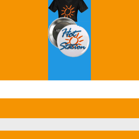
Grey's Anatomy
Breaking Bad
Game of Thrones