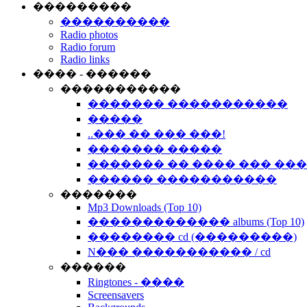
���������
����������
Radio photos
Radio forum
Radio links
���� - ������
�����������
������� �����������
�����
..��� �� ��� ���!
������� �����
������� �� ���� ��� ��
������ �����������
�������
Mp3 Downloads (Top 10)
������������� albums (Top 10)
�������� cd (���������)
N��� ����������� / cd
������
Ringtones - ����
Screensavers