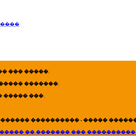
�����
� ��� �����
.
 ����� �������
.
� ����� ���
.
������ ���������� - ����� �������
����� �� ������� ��� ����������