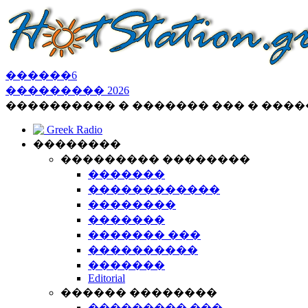
������
6
���������
2026
���������� � ������� ��� � ���
Greek Radio
��������
��������� ��������
�������
������������
��������
�������
������� ���
����������
�������
Editorial
������ ��������
��������� ���