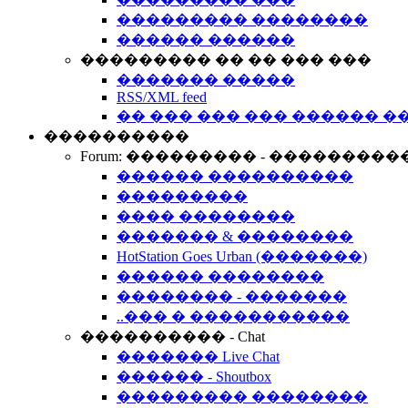
��������� ��������
������ ������
��������� �� �� ��� ���
������� �����
RSS/XML feed
�� ��� ��� ��� ������ �
����������
Forum: ��������� - ���������
������ ����������
���������
���� ��������
������� & ��������
HotStation Goes Urban (�������)
������ ��������
�������� - �������
..��� � �����������
���������� - Chat
������� Live Chat
������ - Shoutbox
��������� ��������