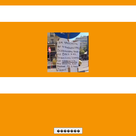
��� ����
�����..