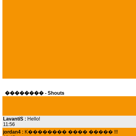
�������� - Shouts
LavantiS :
Hello!
11:56
jordan4 :
K�������� ���� ����� !!!
19:45