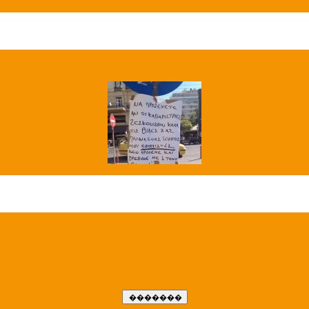
��� ����
�����..