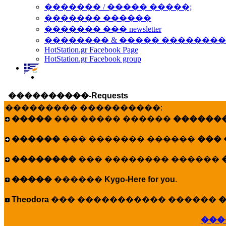
������� / ����� �����;
������� ������
������� ��� newsletter
�������� & ����� �������
HotStation.gr Facebook Page
HotStation.gr Facebook group
����������-Requests
��������� ����������:
�����
��� ����� ������
�������
������
��� ������� ������
���
��������
��� �������� ������
�����
������
Kygo-Here for you
.
Theodora
��� ����������� ������
�
���