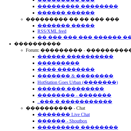
��������� ��������
������ ������
��������� �� �� ��� ���
������� �����
RSS/XML feed
�� ��� ��� ��� ������ �
����������
Forum: ��������� - ���������
������ ����������
���������
���� ��������
������� & ��������
HotStation Goes Urban (�������)
������ ��������
�������� - �������
..��� � �����������
���������� - Chat
������� Live Chat
������ - Shoutbox
��������� ��������