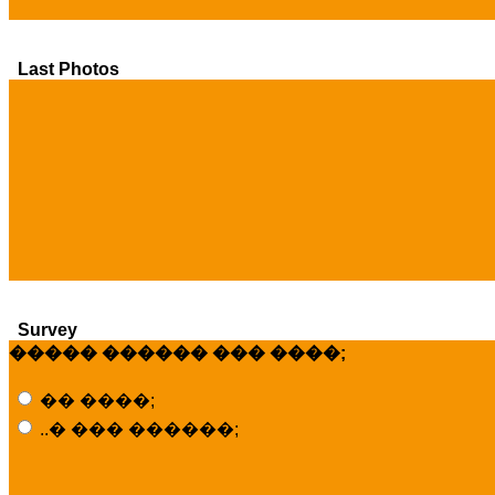
Last Photos
Survey
����� ������ ��� ����;
�� ����;
..� ��� ������;