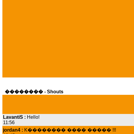
�������� - Shouts
LavantiS :
Hello!
11:56
jordan4 :
K�������� ���� ����� !!!
19:45