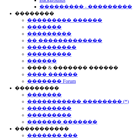
Backgrounds
��������� - ���������
��������
��������� ������
�������
���������
�� �������������
����������
���������
������
���� & ������� ������
���� ������
������� Forum
���������
�������
����������� �������� (*)
���������
���������
������� �������
�����������
������� ���