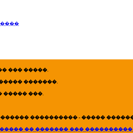
�����
� ��� �����
.
 ����� �������
.
� ����� ���
.
������ ���������� - ����� �������
����� �� ������� ��� ����������