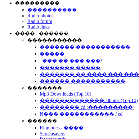
���������
����������
Radio photos
Radio forum
Radio links
���� - ������
�����������
������� �����������
�����
..��� �� ��� ���!
������� �����
������� �� ���� ��� ��
������ �����������
�������
Mp3 Downloads (Top 10)
������������� albums (Top 10)
�������� cd (���������)
N��� ����������� / cd
������
Ringtones - ����
Screensavers