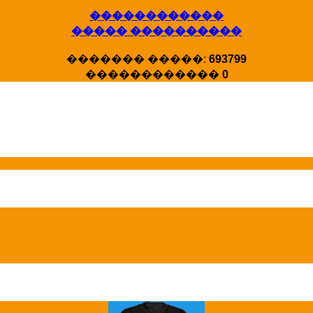
������������
X�����
����� ����������
�����
HotStat ...
������� �����:
693799
������������
0
Homeland