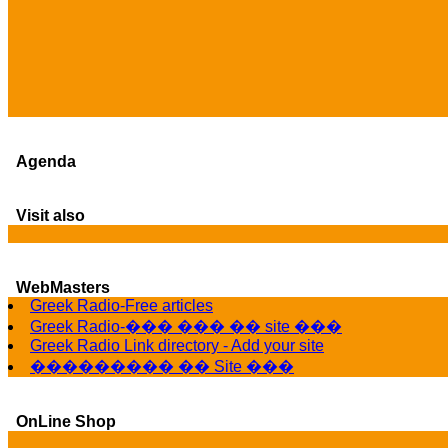
Agenda
Visit also
WebMasters
Greek Radio-Free articles
Greek Radio-��� ��� �� site ���
Greek Radio Link directory - Add your site
��������� �� Site ���
OnLine Shop