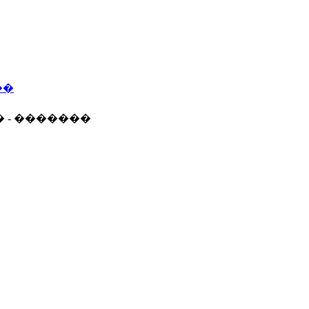
��
� - �������