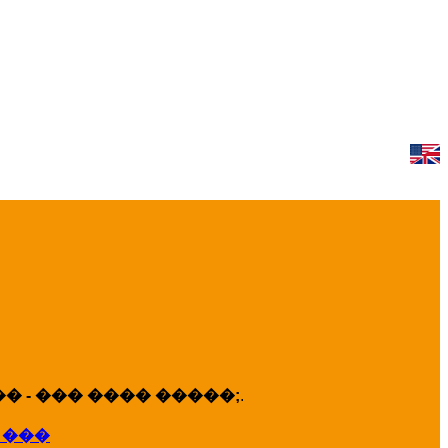
 - ��� ���� �����;
.
 ���