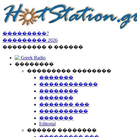
���������
7
���������
2026
��������� � ������
Greek Radio
��������
��������� ��������
�������
������������
��������
�������
������� ���
����������
�������
Editorial
������ ��������
��������� ���