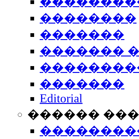
��������
��������
�������
������� 
��������
�������
Editorial
������ ��
��������