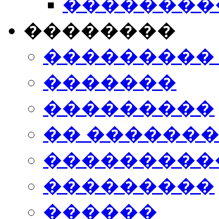
���������
��������
���������
�������
���������
�� ������
���������
���������
������