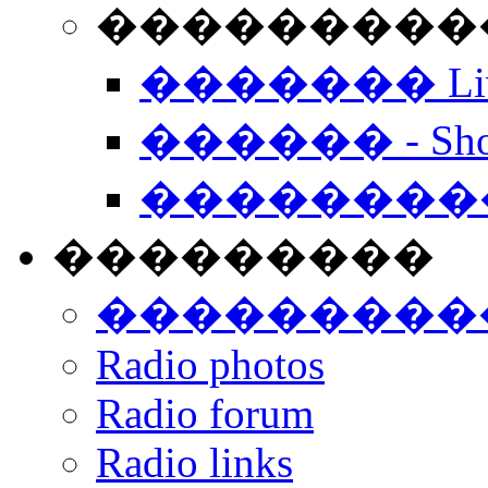
���������� -
������� Live
������ - Sho
��������
���������
���������
Radio photos
Radio forum
Radio links