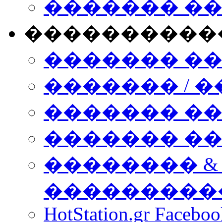
������� �
����������
������� �
������� / �
������� �
������� ��� n
�������� &
���������
HotStation.gr Facebo