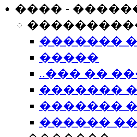
���� - �����
���������
������� 
�����
..��� �� ��
������� 
������� �
������ �