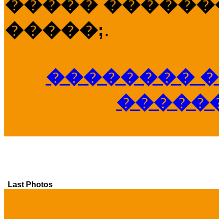
����� �������
�����;
.
�������� �
�����
Last Photos