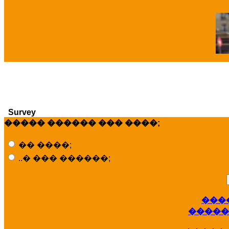
�
Survey
����� ������ ��� ����;
�� ����;
..� ��� ������;
���
�����