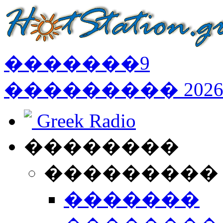
�������
9
���������
202
Greek Radio
��������
���������
�������