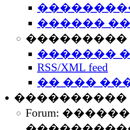
��������
������ �
��������� 
������� 
RSS/XML feed
�� ��� ��
����������
Forum: �����
����������