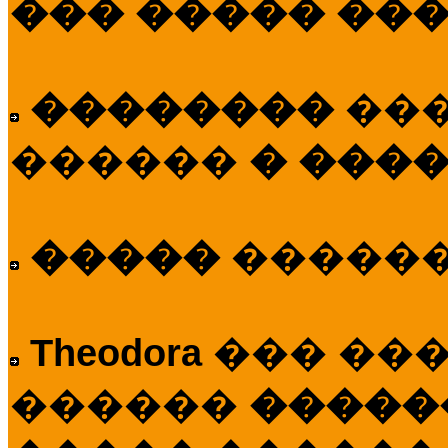
��� ����� ��
��������
��
������
� ����
�����
�����
Theodora
��� ��
������
�����