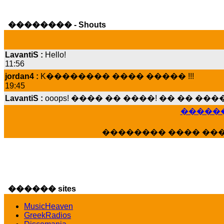
�������� - Shouts
LavantiS :
Hello!
11:56
jordan4 :
K�������� ���� ����� !!!
19:45
LavantiS :
ooops! ���� �� ����! �� �� �
���� ���; ���� ��� ��� �������� �
15:07
������
Dimitris_P :
���� ����� �������� ����
21:20
�������� ���� ��
LavantiS :
����� ���� ������� ��� ���
������� �����?" ..............���� �
�������...
16:40
veronica :
E���� 2012 ��� ����� ��� ��
������ sites
������� ��������� ���� ������ 
MusicHeaven
16:39
GreekRadios
veronica :
[
URL
] ���� ���;