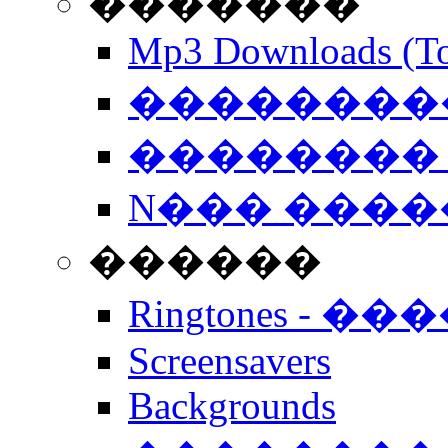
�������
Mp3 Downloads (To
�����������
�������� 
N��� �����
������
Ringtones - ��
Screensavers
Backgrounds