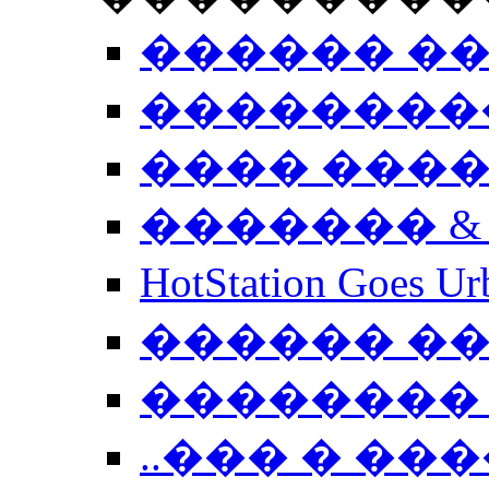
������ �
��������
���� ���
������� &
HotStation Goe
������ �
�������� 
..��� � �