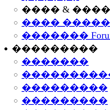
���� & ���
���� ����
������� Foru
���������
�������
����������
���������
���������