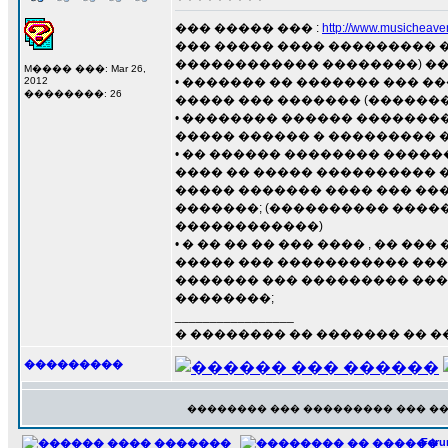
��� ����� ��� :
http://www.musicheave
��� ����� ���� ��������� 
������������ ��������) ��
M���� ���: Mar 26,
2012
• ������� �� ������� ��� 
��������: 26
����� ��� ������� (�������
• �������� ������ �������
����� ������ � ��������� �
• �� ������ �������� ����
���� �� ����� ���������� 
����� ������� ���� ��� ��
�������; (���������� ����
������������)
• � �� �� �� ��� ���� , ��
����� ��� ����������� ��� �
������� ��� ��������� ���
��������;
_________________
� �������� �� ������� �� 
���������
�������� ��� ��������� ��� �
For