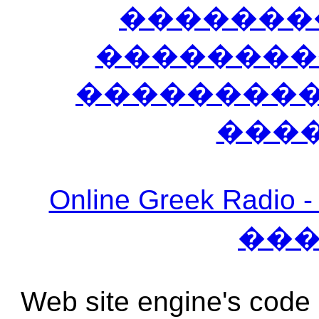
�������
��������
����������
���
Online Greek Ra
��
Web site engine's code