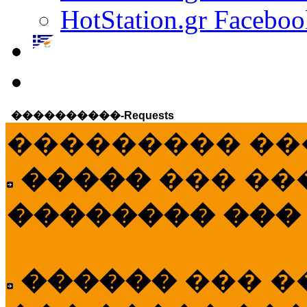
HotStation.gr Faceboo
����������-Requests
��������� ��
�����
��� ��
�������� ���
������
��� �