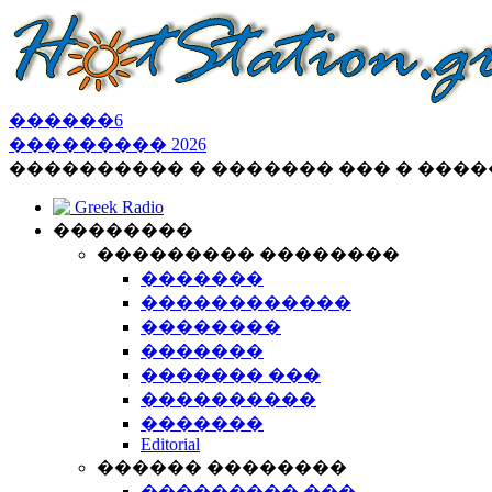
������
6
���������
2026
���������� � ������� ��� � ���
Greek Radio
��������
��������� ��������
�������
������������
��������
�������
������� ���
����������
�������
Editorial
������ ��������
��������� ���