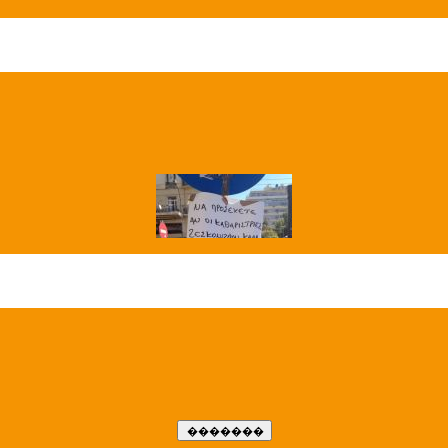
��� ����
�����..