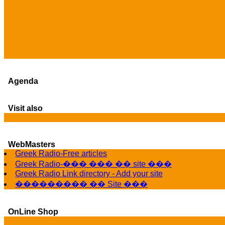
Agenda
Visit also
WebMasters
Greek Radio-Free articles
Greek Radio-��� ��� �� site ���
Greek Radio Link directory - Add your site
��������� �� Site ���
OnLine Shop