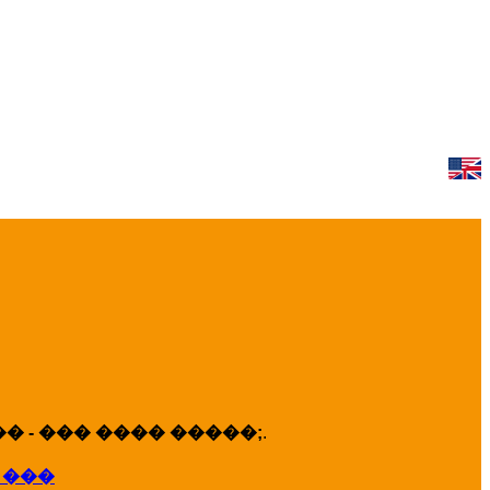
 - ��� ���� �����;
.
 ���