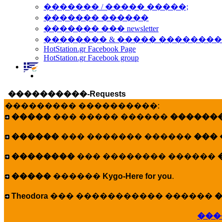
������� / ����� �����;
������� ������
������� ��� newsletter
�������� & ����� �������
HotStation.gr Facebook Page
HotStation.gr Facebook group
����������-Requests
��������� ����������:
�����
��� ����� ������
�������
������
��� ������� ������
���
��������
��� �������� ������
�����
������
Kygo-Here for you
.
Theodora
��� ����������� ������
�
���