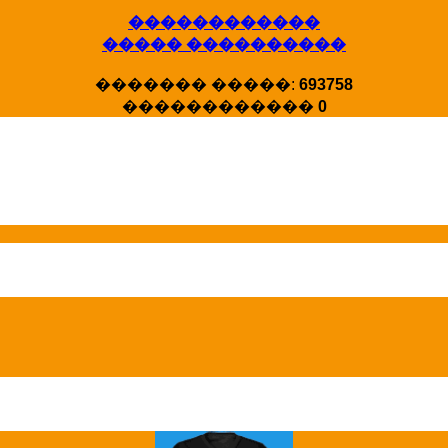
������������
����� ����������
X�����
������� �����:
693758
�����
������������
0
HotStat ...
Homeland