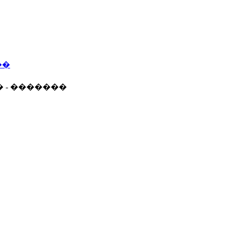
��
� - �������