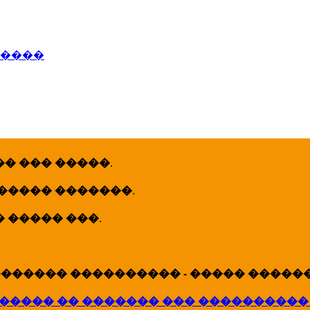
�����
� ��� �����
.
 ����� �������
.
� ����� ���
.
������ ���������� - ����� �������
����� �� ������� ��� ����������