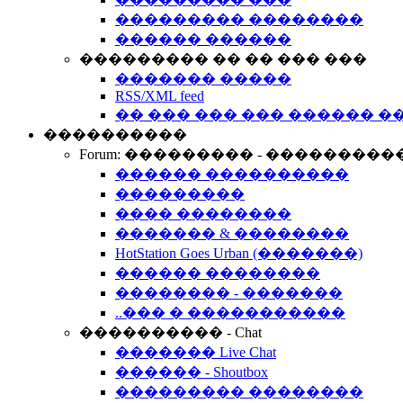
��������� ��������
������ ������
��������� �� �� ��� ���
������� �����
RSS/XML feed
�� ��� ��� ��� ������ �
����������
Forum: ��������� - ���������
������ ����������
���������
���� ��������
������� & ��������
HotStation Goes Urban (�������)
������ ��������
�������� - �������
..��� � �����������
���������� - Chat
������� Live Chat
������ - Shoutbox
��������� ��������