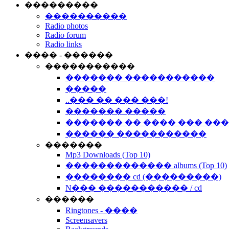
���������
����������
Radio photos
Radio forum
Radio links
���� - ������
�����������
������� �����������
�����
..��� �� ��� ���!
������� �����
������� �� ���� ��� ��
������ �����������
�������
Mp3 Downloads (Top 10)
������������� albums (Top 10)
�������� cd (���������)
N��� ����������� / cd
������
Ringtones - ����
Screensavers