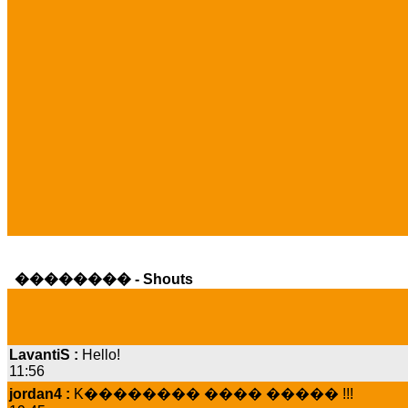
�������� - Shouts
LavantiS :
Hello!
11:56
jordan4 :
K�������� ���� ����� !!!
19:45