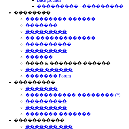
Backgrounds
��������� - ���������
��������
��������� ������
�������
���������
�� �������������
����������
���������
������
���� & ������� ������
���� ������
������� Forum
���������
�������
����������� �������� (*)
���������
���������
������� �������
�����������
������� ���