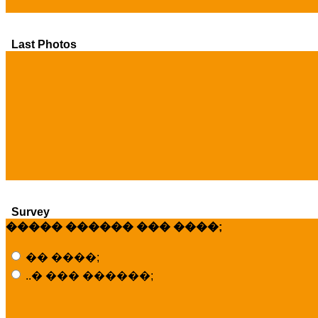
Last Photos
Survey
����� ������ ��� ����;
�� ����;
..� ��� ������;