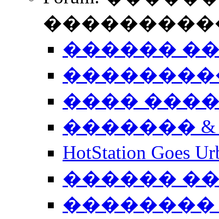
����������
������ �
��������
���� ���
������� &
HotStation Goe
������ �
�������� 