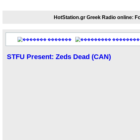
echo :
��� ��� �������! �� �� ���� 
��� ��� ������ '������'...
HotStation.gr Greek Radio onl
17:14
LavantiS :
Echo, ���� �� ������� �� ��
�������������� ��������!
����
�������
��������
������ �� �����.. "������" ��� ������
15:33
STFU Present: Zeds Dead (CAN)
echo :
��������� ����, ��������� ���
����� ��������� �� ����������
������! ��� ������ �� �����...
14:16
LavantiS :
������� ���� ���� ������;
18:01