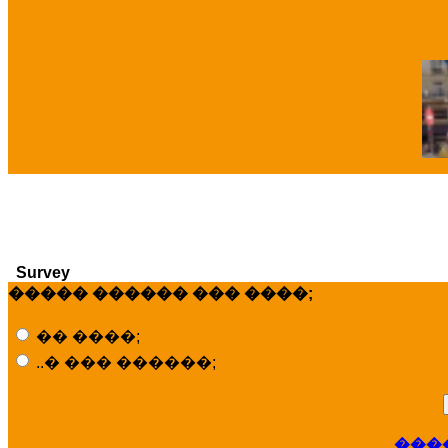
�
Survey
����� ������ ��� ����;
�� ����;
..� ��� ������;
���