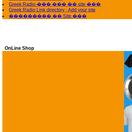
Greek Radio-��� ��� �� site ���
Greek Radio Link directory - Add your site
��������� �� Site ���
OnLine Shop
Ga