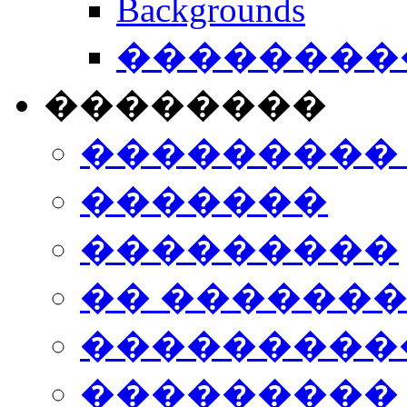
Backgrounds
���������
��������
���������
�������
���������
�� ������
���������
���������