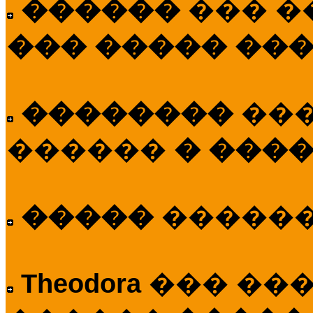
������
��� �
��� ����� ��
��������
��
������
� ����
�����
�����
Theodora
��� ��