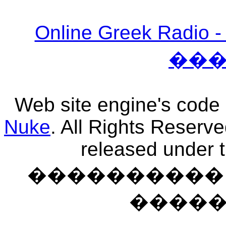
Online Greek Ra
��
Web site engine's code
Nuke
. All Rights Reserv
released under 
���������� �
����