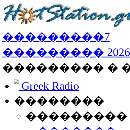
���������
7
���������
202
��������� � 
Greek Radio
��������
���������