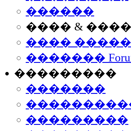
������
���� & ���
���� ����
������� Foru
���������
�������
����������
���������