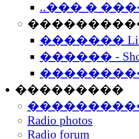
..��� � �
���������� -
������� Live
������ - Sho
��������
���������
���������
Radio photos
Radio forum