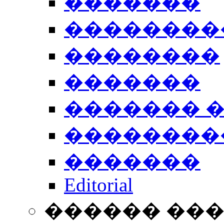
�������
��������
��������
�������
������� 
��������
�������
Editorial
������ ��