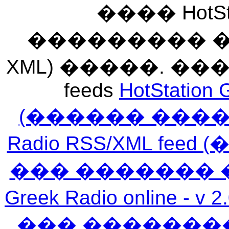
���� HotSt
��������� ��� 
XML) �����. �
feeds
HotStation 
(������ ���
Radio RSS/XML f
��� ������� 
Greek Radio online
��� �������