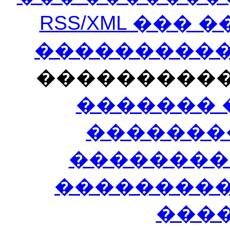
RSS/XML ���
�����������
���������
������� 
�������
��������
����������
���