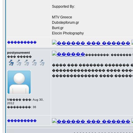
Supported By:
MTV Greece
Dubstepforum.gr
Bunt.gr
Elocin Photography
���������
postyourevent
��������: ������� 5 ��
��� �����
���� ��� ������� ������� ���
��������������� ���� ���� �
������������� ���� ��������
M���� ���: Aug 30,
2012
��������: 36
���������