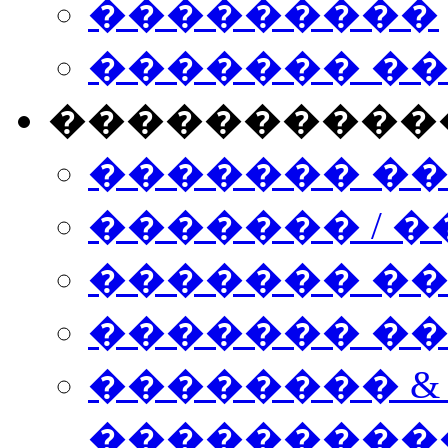
���������
������� �
����������
������� �
������� / �
������� �
������� ��� n
�������� &
���������