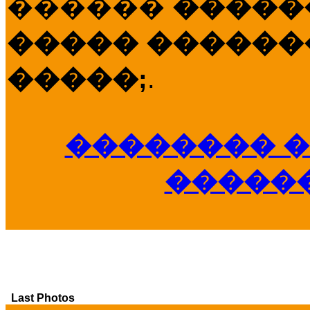
������
�����
����� �������
�����;
.
�������� �
�����
Last Photos