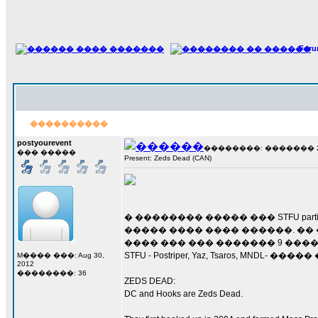
For
����������
postyourevent
��������: ������� 28 �
��� �����
Present: Zeds Dead (CAN)
� �������� ����� ��� STFU pa
����� ���� ���� ������. �� 
���� ��� ��� ������� 9 ���
STFU - Postriper, Yaz, Tsaros, MNDL- ��
M���� ���: Aug 30,
2012
��������: 36
ZEDS DEAD:
DC and Hooks are Zeds Dead.