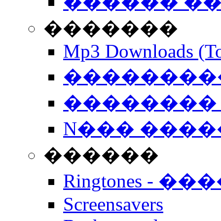
������ �
�������
Mp3 Downloads (To
�����������
�������� 
N��� �����
������
Ringtones - ��
Screensavers