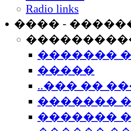
Radio links
���� - �����
���������
������� 
�����
..��� �� ��
������� 
������� �