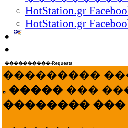
HotStation.gr Facebo
HotStation.gr Faceboo
����������-Requests
��������� ��
�����
��� ��
�������� ���