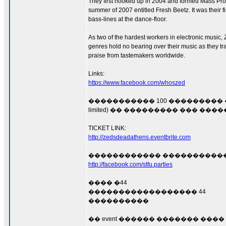
They first hooked up in 2004 and formed Mass Prod
summer of 2007 entitled Fresh Beetz. It was their 
bass-lines at the dance-floor.
As two of the hardest workers in electronic music,
genres hold no bearing over their music as they t
praise from tastemakers worldwide.
Links:
https://www.facebook.com/whoszed
����������� 100 ��������� �
limited) �� ��������� ��� �
TICKET LINK:
http://zedsdeadathens.eventbrite.com
������������ ����������� ���� 
http://facebook.com/stfu.parties
���� �44
������������������ 44
����������
�� event ������ ������� ���� 2