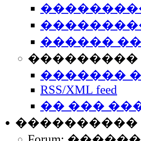
��������
��������
������ �
��������� 
������� 
RSS/XML feed
�� ��� ��
����������
Forum: �����