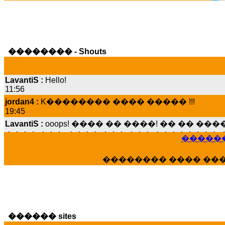
�������� - Shouts
LavantiS :
Hello!
11:56
jordan4 :
K�������� ���� ����� !!!
19:45
LavantiS :
ooops! ���� �� ����! �� �� �
���� ���; ���� ��� ��� �������� �
15:07
������
Dimitris_P :
���� ����� �������� ����
21:20
�������� ���� ��
LavantiS :
����� ���� ������� ��� ���
������� �����?" ..............���� �
�������...
16:40
veronica :
E���� 2012 ��� ����� ��� ��
������ sites
������� ��������� ���� ������ 