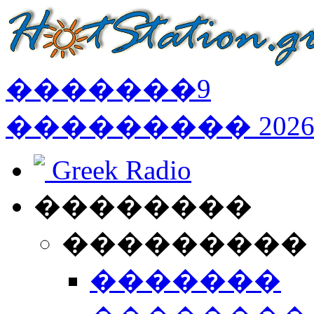
�������
9
���������
202
Greek Radio
��������
���������
�������