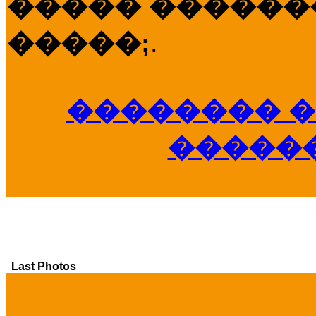
����� �������
�����;
.
�������� �
�����
Last Photos