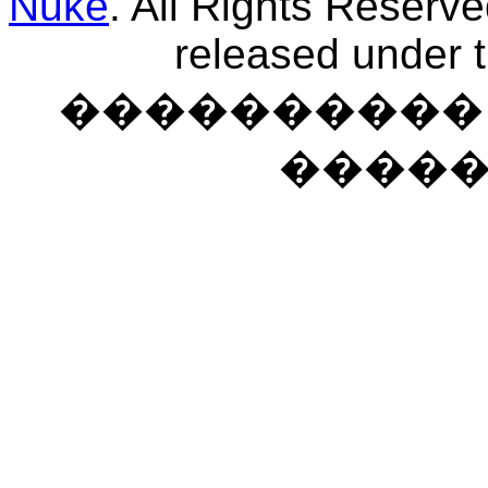
Nuke
. All Rights Reserv
released under 
���������� �
����