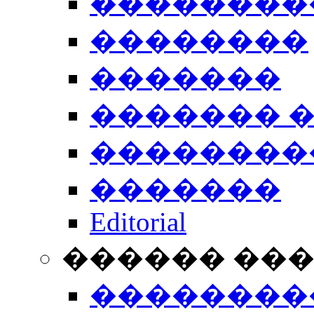
��������
��������
�������
������� 
��������
�������
Editorial
������ ��
��������