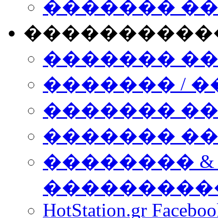
������� �
����������
������� �
������� / �
������� �
������� ��� n
�������� &
���������
HotStation.gr Facebo