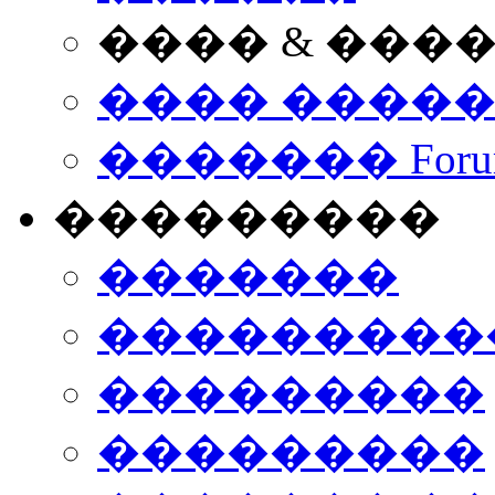
���� & ���
���� ����
������� Foru
���������
�������
����������
���������
���������