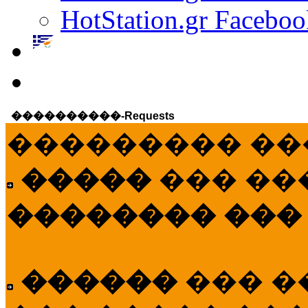
HotStation.gr Faceboo
����������-Requests
��������� ��
�����
��� ��
�������� ���
������
��� �