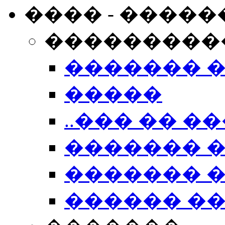
���� - �����
���������
������� 
�����
..��� �� ��
������� 
������� �
������ �