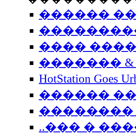
������ �
��������
���� ���
������� &
HotStation Goe
������ �
�������� 
..��� � �