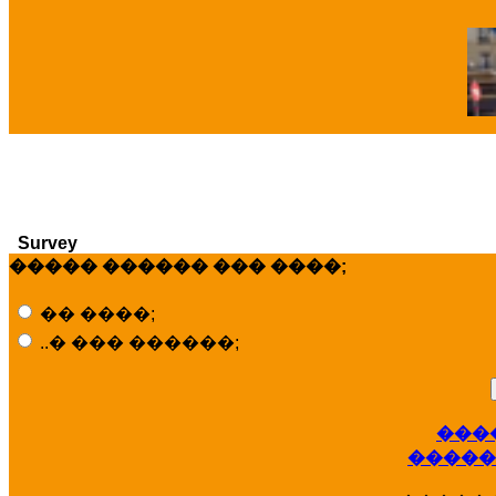
�
Survey
����� ������ ��� ����;
�� ����;
..� ��� ������;
���
�����