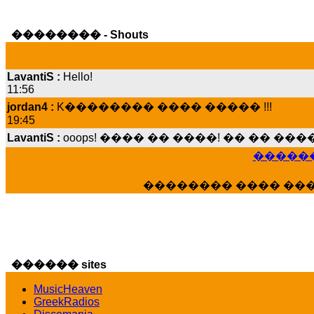
�������� - Shouts
LavantiS :
Hello!
11:56
jordan4 :
K�������� ���� ����� !!!
19:45
LavantiS :
ooops! ���� �� ����! �� �� �
���� ���; ���� ��� ��� �������� �
15:07
������
Dimitris_P :
���� ����� �������� ����
21:20
�������� ���� ��
LavantiS :
����� ���� ������� ��� ���
������� �����?" ..............���� �
�������...
16:40
veronica :
E���� 2012 ��� ����� ��� ��
������ sites
������� ��������� ���� ������ 
MusicHeaven
16:39
GreekRadios
veronica :
[
URL
] ���� ���;