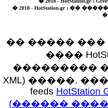
� 2018 - HotStation.gr : Gree
� 2018 - HotStation.gr : �� 
�
�� ����� ��
���� HotSt
��������� ��� 
XML) �����. �
feeds
HotStation 
(������ ���