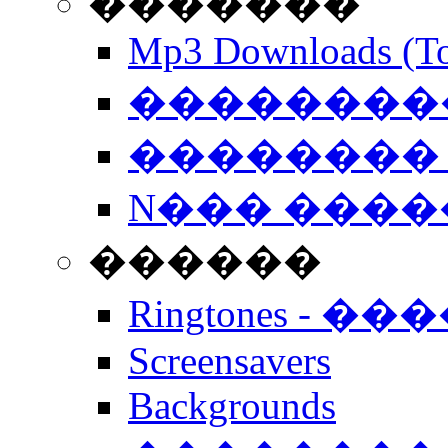
�������
Mp3 Downloads (To
�����������
�������� 
N��� �����
������
Ringtones - ��
Screensavers
Backgrounds