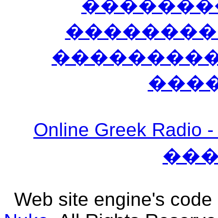
�������
��������
����������
���
Online Greek Ra
��
Web site engine's code