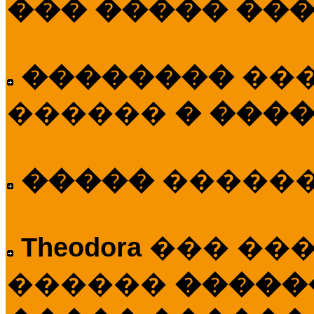
��� ����� ��
��������
��
������
� ����
�����
�����
Theodora
��� ��
������
�����