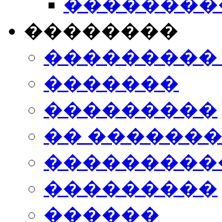
���������
��������
���������
�������
���������
�� ������
���������
���������
������