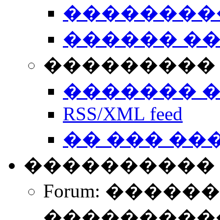
��������
������ �
��������� 
������� 
RSS/XML feed
�� ��� ��
����������
Forum: �����
����������