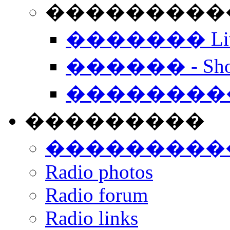
���������� -
������� Live
������ - Sho
��������
���������
���������
Radio photos
Radio forum
Radio links