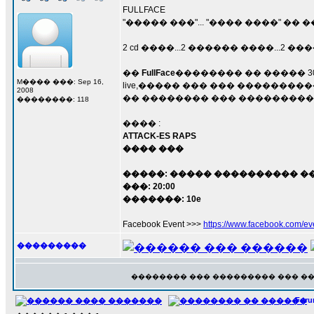
FULLFACE
"����� ���"... "���� ����" �� 
2 cd ����...2 ������ ����...2 �
��
FullFace
�������� �� ����� 30
M���� ���: Sep 16,
live,����� ��� ��� ��������
2008
�� �������� ��� ���������
��������: 118
���� :
ATTACK-ES RAPS
���� ���
�����: ����� ���������� ��
���: 20:00
�������: 10e
Facebook Event >>>
https://www.facebook.com/e
���������
�������� ��� ��������� ��� �
For