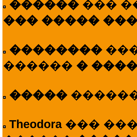
������
��� �
��� ����� ��
��������
��
������
� ����
�����
�����
Theodora
��� ��