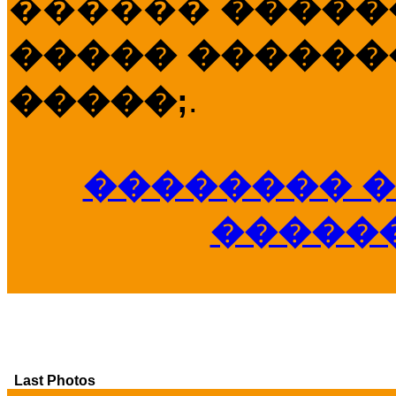
������
�����
����� �������
�����;
.
�������� �
�����
Last Photos