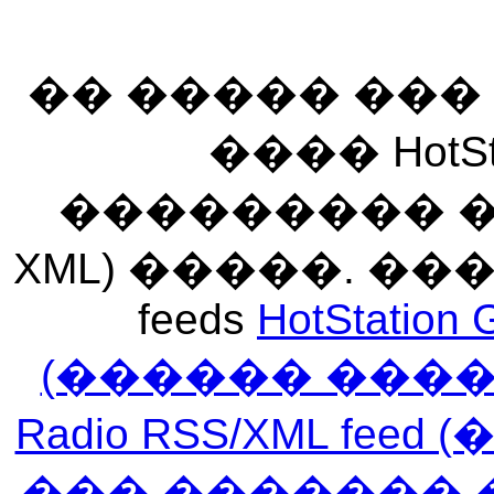
�� ����� ��
���� HotSt
��������� ��� 
XML) �����. �
feeds
HotStation 
(������ ���
Radio RSS/XML f
��� ������� 