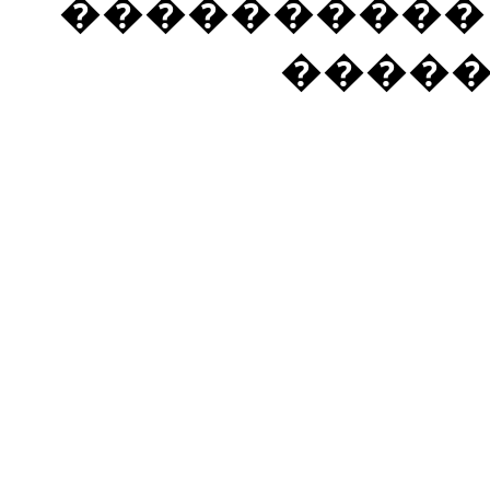
���������� �
����