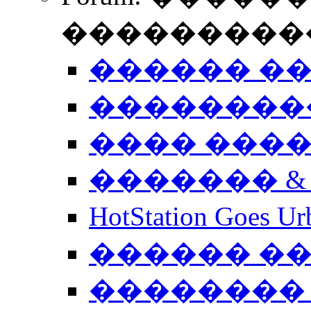
����������
������ �
��������
���� ���
������� &
HotStation Goe
������ �
�������� 