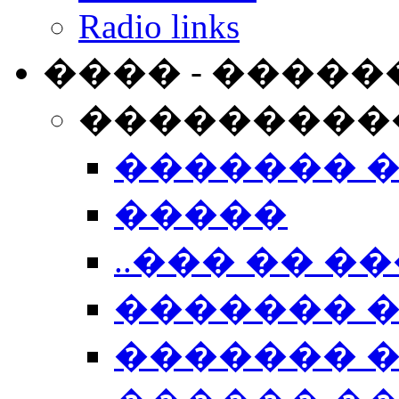
Radio links
���� - �����
���������
������� 
�����
..��� �� ��
������� 
������� �