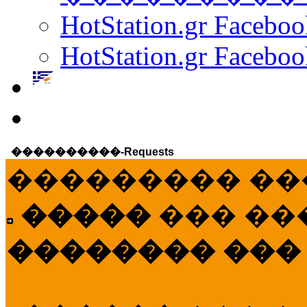
HotStation.gr Facebo
HotStation.gr Faceboo
����������-Requests
��������� ��
�����
��� ��
�������� ���