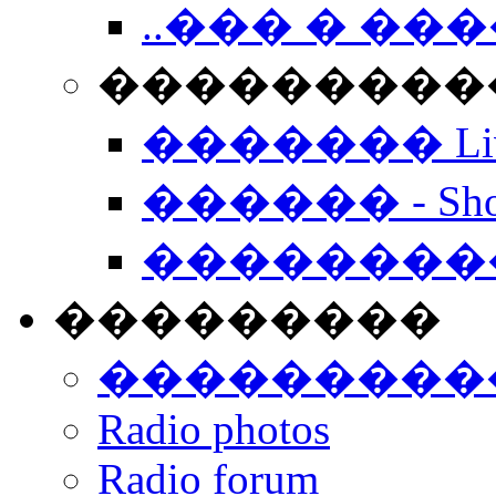
..��� � �
���������� -
������� Live
������ - Sho
��������
���������
���������
Radio photos
Radio forum