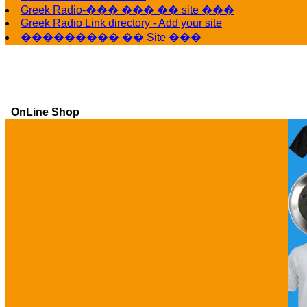
Greek Radio-��� ��� �� site ���
Greek Radio Link directory - Add your site
��������� �� Site ���
OnLine Shop
Ga