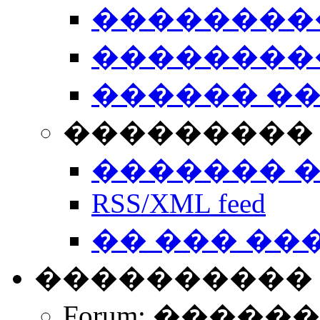
��������
��������
������ �
��������� 
������� 
RSS/XML feed
�� ��� ��
����������
Forum: �����