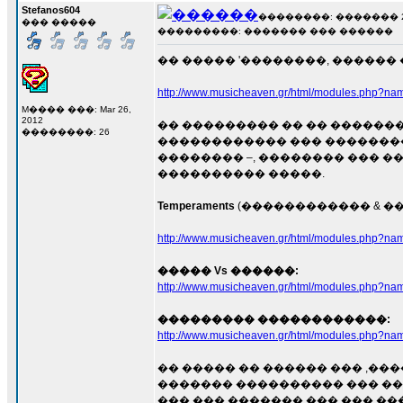
Stefanos604
��������: ������� 2 �
��� �����
���������: ������� ��� ������
�� ����� '��������, ������ ���
http://www.musicheaven.gr/html/modules.php?na
M���� ���: Mar 26,
2012
�� ��������� �� �� �������
��������: 26
������������ ��� ��������
�������� –, �������� ��� ��
���������� �����.
Temperaments
(������������ & �
http://www.musicheaven.gr/html/modules.php?na
����� Vs ������:
http://www.musicheaven.gr/html/modules.php?na
��������� ������������:
http://www.musicheaven.gr/html/modules.php?na
�� ����� �� ������ ��� ,�
������� ���������� ��� ��
��� ��� ������� ��� ��� �