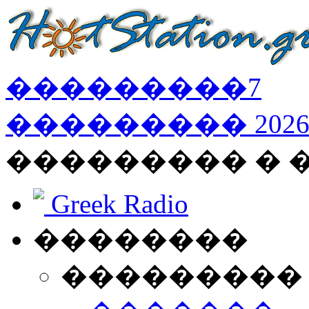
���������
7
���������
202
��������� � 
Greek Radio
��������
���������