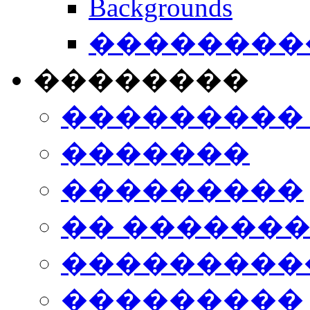
Backgrounds
���������
��������
���������
�������
���������
�� ������
���������
���������