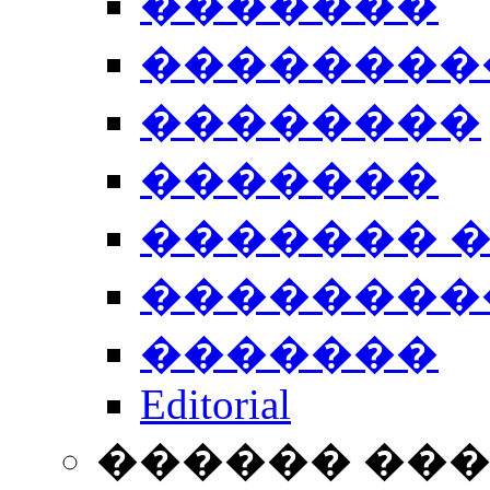
�������
��������
��������
�������
������� 
��������
�������
Editorial
������ ��