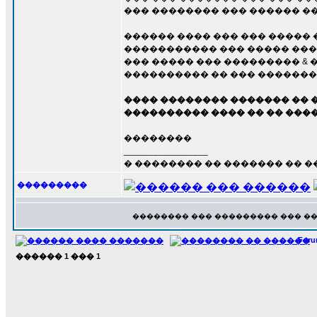
��� �������� ��� ������ ��
������ ���� ��� ��� �����
����������� ��� ����� ���
��� ����� ��� ��������� &
���������� �� ��� �������
���� �������� ������� �� 
���������� ���� �� �� ���
��������
_________________
� �������� �� ������� �� 
���������
�������� ��� ��������� ��� �
For
������
1
���
1