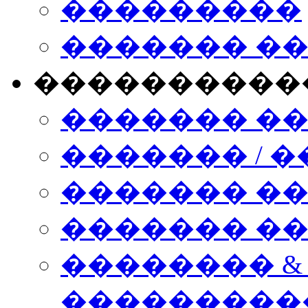
���������
������� �
����������
������� �
������� / �
������� �
������� ��� n
�������� &
���������