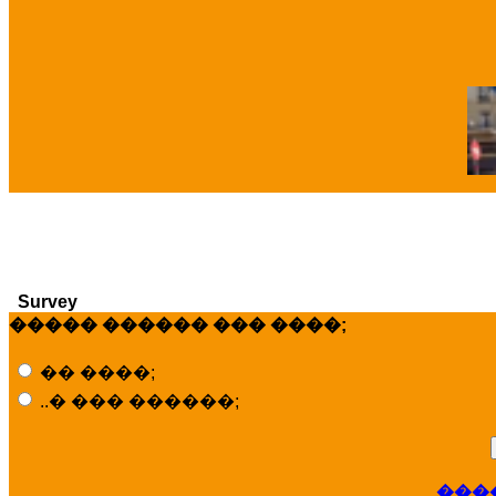
�
Survey
����� ������ ��� ����;
�� ����;
..� ��� ������;
���