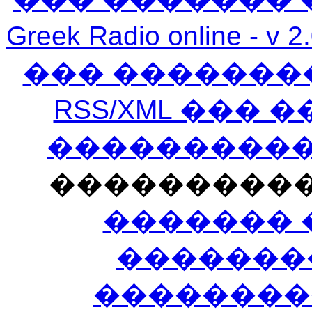
Greek Radio online
��� �������
RSS/XML ���
�����������
���������
������� 
�������
��������