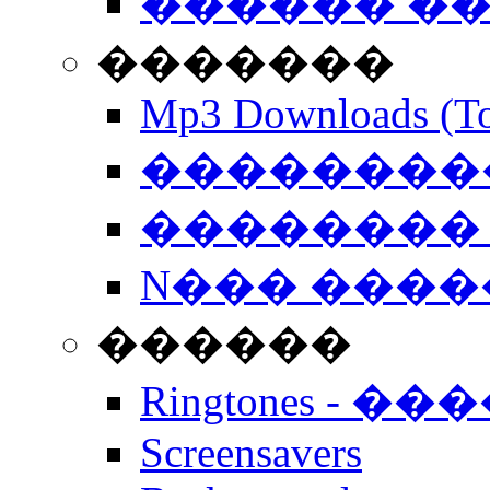
������ �
�������
Mp3 Downloads (To
�����������
�������� 
N��� �����
������
Ringtones - ��
Screensavers