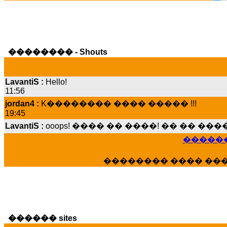
�������� - Shouts
LavantiS :
Hello!
11:56
jordan4 :
K�������� ���� ����� !!!
19:45
LavantiS :
ooops! ���� �� ����! �� �� �
���� ���; ���� ��� ��� �������� �
15:07
������
Dimitris_P :
���� ����� �������� ����
21:20
�������� ���� ��
LavantiS :
����� ���� ������� ��� ���
������� �����?" ..............���� �
�������...
16:40
veronica :
E���� 2012 ��� ����� ��� ��
������ sites