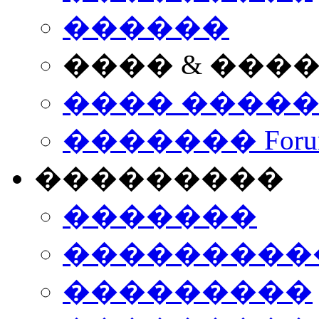
������
���� & ���
���� ����
������� Foru
���������
�������
����������
���������