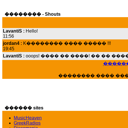
�������� - Shouts
LavantiS :
Hello!
11:56
jordan4 :
K�������� ���� ����� !!!
19:45
LavantiS :
ooops! ���� �� ����! �� �� �
���� ���; ���� ��� ��� �������� �
15:07
������
Dimitris_P :
���� ����� �������� ����
21:20
�������� ���� ��
LavantiS :
����� ���� ������� ��� ���
������� �����?" ..............���� �
�������...
16:40
veronica :
E���� 2012 ��� ����� ��� ��
������ sites
������� ��������� ���� ������ 
MusicHeaven
16:39
GreekRadios
veronica :
[
URL
] ���� ���;