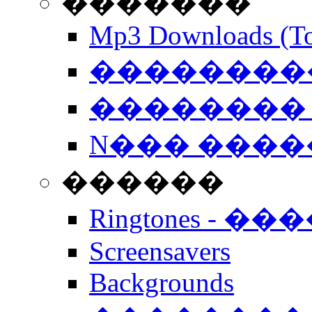
�������
Mp3 Downloads (To
�����������
�������� 
N��� �����
������
Ringtones - ��
Screensavers
Backgrounds