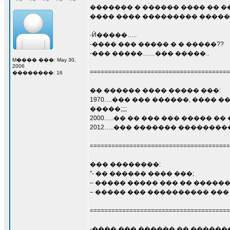
������� � ������ ���� �� �
���� ���� ��������� �����
-Ӣ�����…..
-���� ��� ����� � � �����??
-��� �����……��� �����..
M���� ���: May 30,
2006
=======================================
��������: 16
�� ������ ���� ����� ���:
1970….��� ��� ������, ���� �
�����;;;;
2000…..�� �� ��� ��� ����� �� ��
2012…..��� ������� ���������,
=======================================
��� ��������:
”- �� ������ ���� ���;
– ����� ����� ��� �� ������
– ����� ��� ���������� ���
=======================================
-���� ��� ������ �� �����