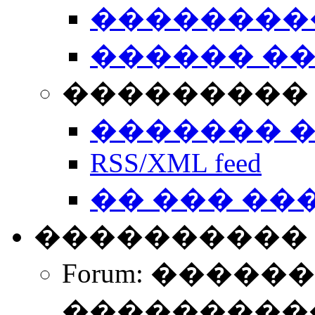
��������
������ �
��������� 
������� 
RSS/XML feed
�� ��� ��
����������
Forum: �����
����������