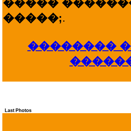
����� �������
�����;
.
�������� �
�����
Last Photos