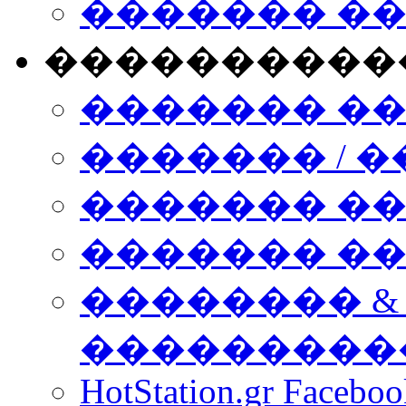
������� �
����������
������� �
������� / �
������� �
������� ��� n
�������� &
���������
HotStation.gr Facebo