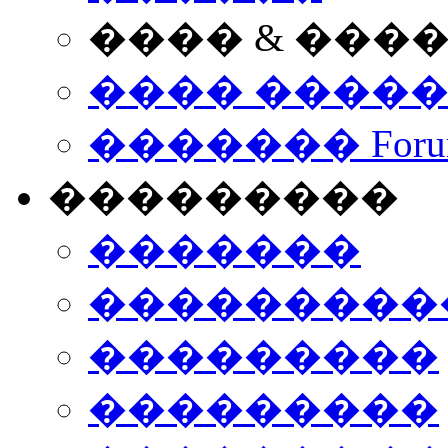
���� & ���
���� ����
������� Foru
���������
�������
����������
���������
���������