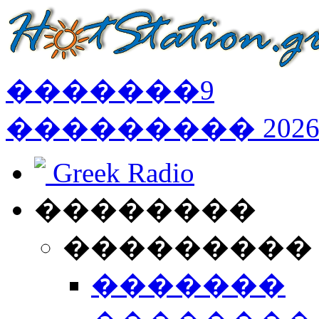
�������
9
���������
202
Greek Radio
��������
���������
�������