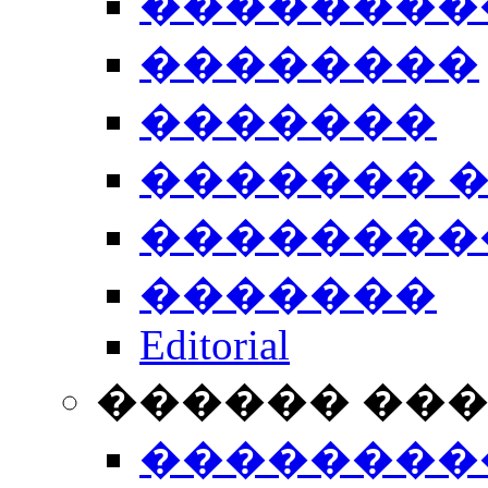
��������
��������
�������
������� 
��������
�������
Editorial
������ ��
��������