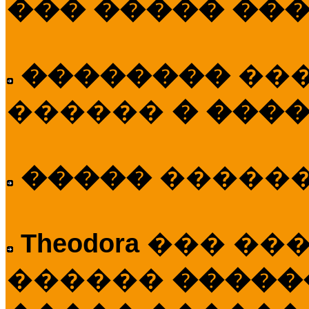
��� ����� ��
��������
��
������
� ����
�����
�����
Theodora
��� ��
������
�����