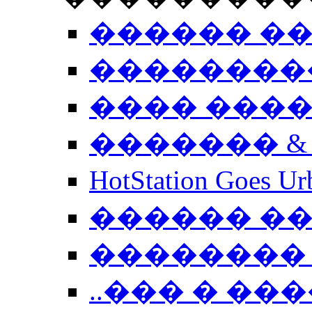
������ �
��������
���� ���
������� &
HotStation Goe
������ �
�������� 
..��� � �