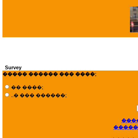
�
Survey
����� ������ ��� ����;
�� ����;
..� ��� ������;
���
�����