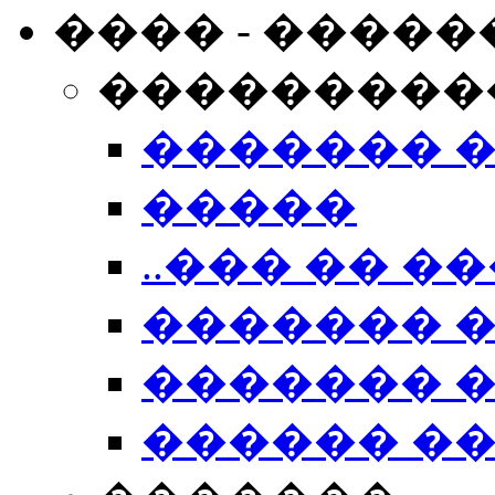
���� - �����
���������
������� 
�����
..��� �� ��
������� 
������� �
������ �