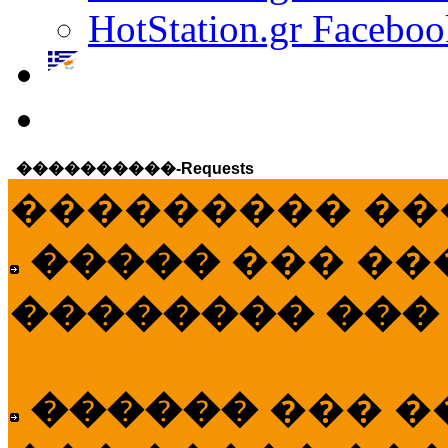
HotStation.gr Faceboo
����������-Requests
��������� ��
�����
��� ��
�������� ���
������
��� �