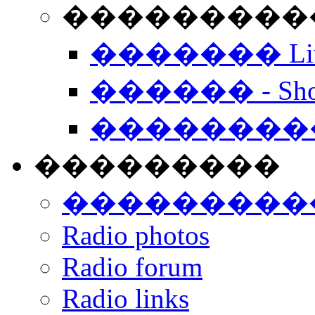
���������� -
������� Live
������ - Sho
��������
���������
���������
Radio photos
Radio forum
Radio links