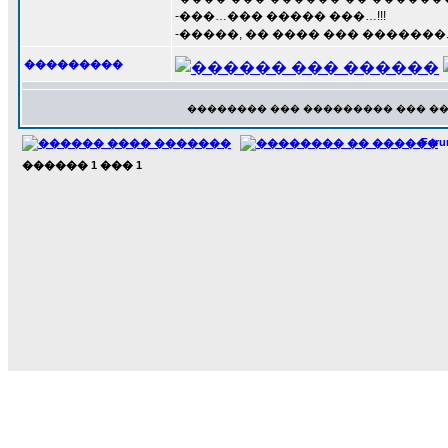
-���…��� ����� ���…!!!
-�����, �� ���� ��� �������..!!
���������
�������� ��� ��������� ��� �
For
������
1
���
1