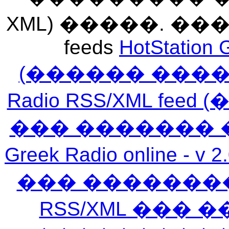
XML) �����. �
feeds
HotStation 
(������ ���
Radio RSS/XML f
��� ������� 
Greek Radio online
��� �������
RSS/XML ���