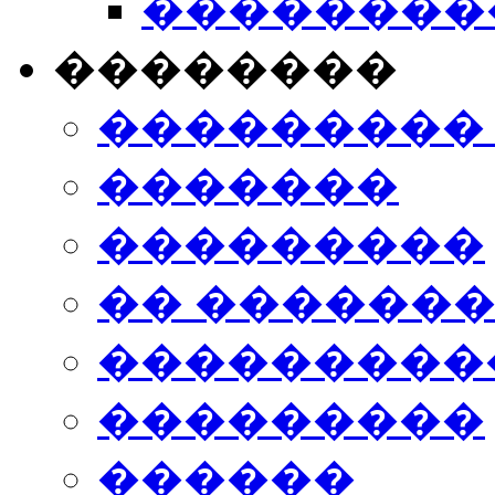
���������
��������
���������
�������
���������
�� ������
���������
���������
������