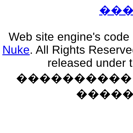
��
Web site engine's code
Nuke
. All Rights Reserv
released under 
���������� �
����