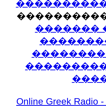
�����������
���������
������� 
�������
��������
����������
���
Online Greek Ra