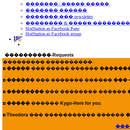
������� / ����� �����;
������� ������
������� ��� newsletter
�������� & ����� �������
HotStation.gr Facebook Page
HotStation.gr Facebook group
����������-Requests
��������� ����������:
�����
��� ����� ������
�������
������
��� ������� ������
���
��������
��� �������� ������
�����
������
Kygo-Here for you
.
Theodora
��� ����������� ������
�
���