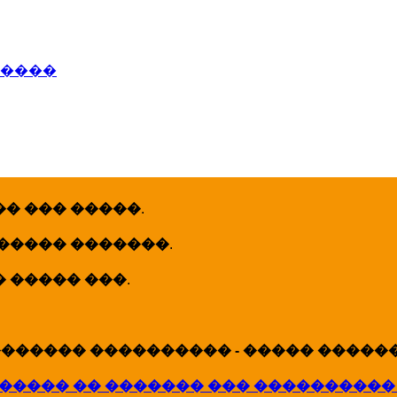
�����
� ��� �����
.
 ����� �������
.
� ����� ���
.
������ ���������� - ����� �������
����� �� ������� ��� ����������