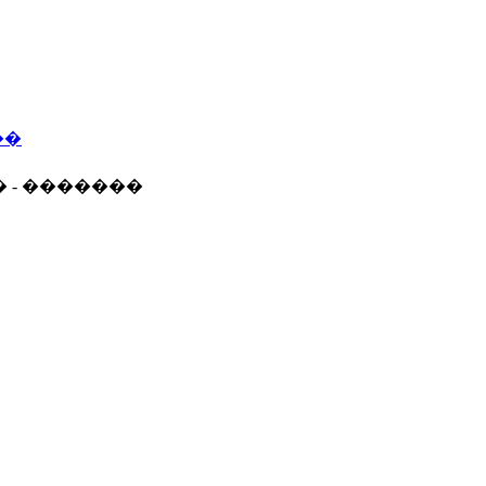
��
� - �������