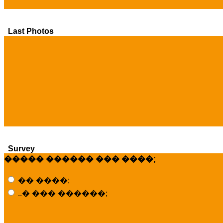
Last Photos
Survey
����� ������ ��� ����;
�� ����;
..� ��� ������;