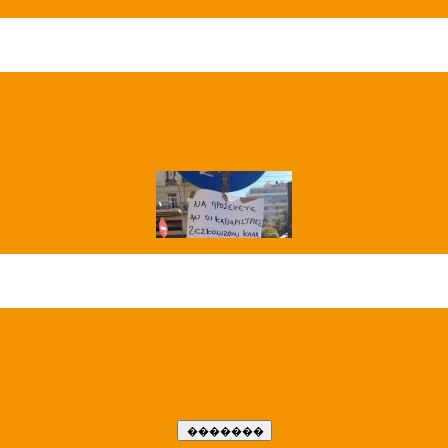
��� ����
�����..