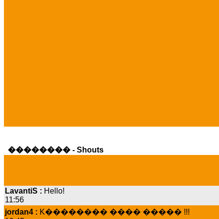
�������� - Shouts
LavantiS :
Hello!
11:56
jordan4 :
K�������� ���� ����� !!!
19:45