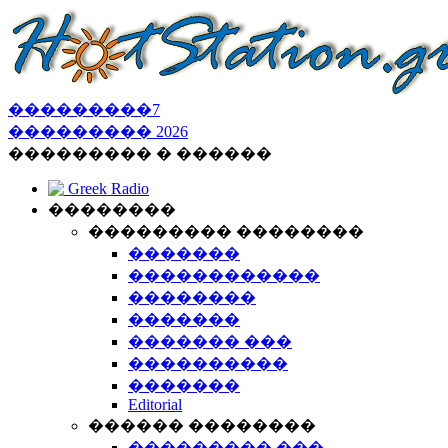
���������
7
���������
2026
��������� � ������
Greek Radio
��������
��������� ��������
�������
������������
��������
�������
������� ���
����������
�������
Editorial
������ ��������
��������� ���