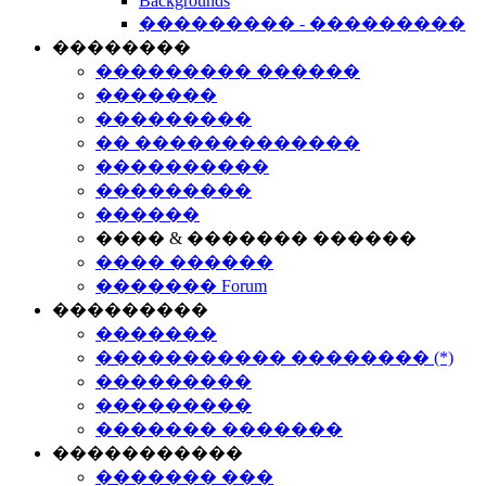
Backgrounds
��������� - ���������
��������
��������� ������
�������
���������
�� �������������
����������
���������
������
���� & ������� ������
���� ������
������� Forum
���������
�������
����������� �������� (*)
���������
���������
������� �������
�����������
������� ���