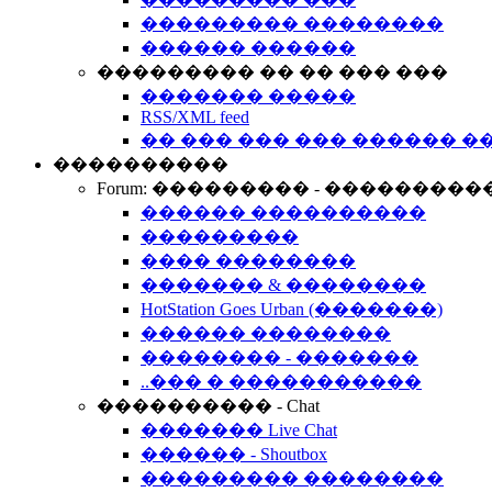
��������� ��������
������ ������
��������� �� �� ��� ���
������� �����
RSS/XML feed
�� ��� ��� ��� ������ �
����������
Forum: ��������� - ���������
������ ����������
���������
���� ��������
������� & ��������
HotStation Goes Urban (�������)
������ ��������
�������� - �������
..��� � �����������
���������� - Chat
������� Live Chat
������ - Shoutbox
��������� ��������