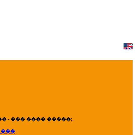
 - ��� ���� �����;
.
 ���