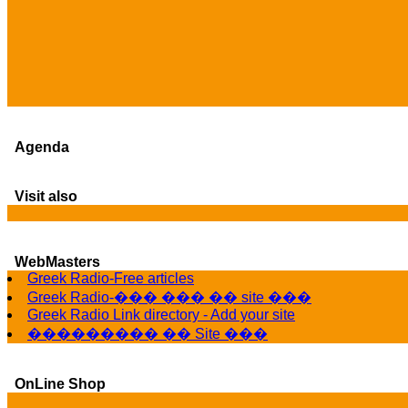
Agenda
Visit also
WebMasters
Greek Radio-Free articles
Greek Radio-��� ��� �� site ���
Greek Radio Link directory - Add your site
��������� �� Site ���
OnLine Shop