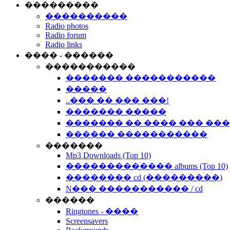
���������
����������
Radio photos
Radio forum
Radio links
���� - ������
�����������
������� �����������
�����
..��� �� ��� ���!
������� �����
������� �� ���� ��� ��
������ �����������
�������
Mp3 Downloads (Top 10)
������������� albums (Top 10)
�������� cd (���������)
N��� ����������� / cd
������
Ringtones - ����
Screensavers