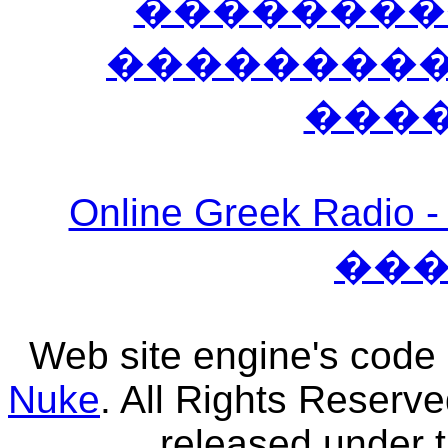
��������
����������
���
Online Greek Ra
��
Web site engine's code
Nuke
. All Rights Reserv
released under 