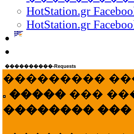
HotStation.gr Facebo
HotStation.gr Faceboo
����������-Requests
��������� ��
�����
��� ��
�������� ���