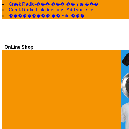
Greek Radio-��� ��� �� site ���
Greek Radio Link directory - Add your site
��������� �� Site ���
OnLine Shop
Ga