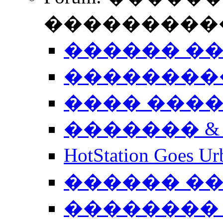
����������
������ �
��������
���� ���
������� &
HotStation Goe
������ �
�������� 