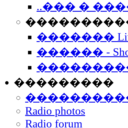
..��� � �
���������� -
������� Live
������ - Sho
��������
���������
���������
Radio photos
Radio forum