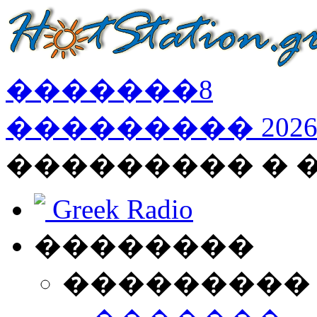
�������
8
���������
202
��������� �
Greek Radio
��������
���������