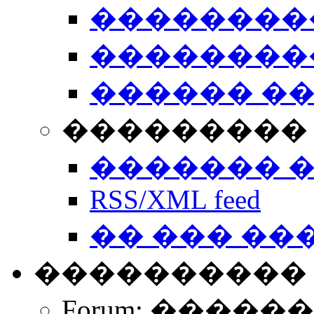
��������
��������
������ �
��������� 
������� 
RSS/XML feed
�� ��� ��
����������
Forum: �����