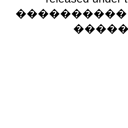
���������� �
����