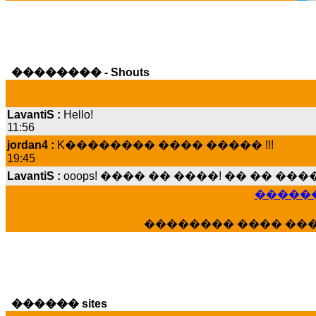
�������� - Shouts
LavantiS :
Hello!
11:56
jordan4 :
K�������� ���� ����� !!!
19:45
LavantiS :
ooops! ���� �� ����! �� �� �
���� ���; ���� ��� ��� �������� �
15:07
������
Dimitris_P :
���� ����� �������� ����
21:20
�������� ���� ��
LavantiS :
����� ���� ������� ��� ���
������� �����?" ..............���� �
�������...
16:40
veronica :
E���� 2012 ��� ����� ��� ��
������ sites