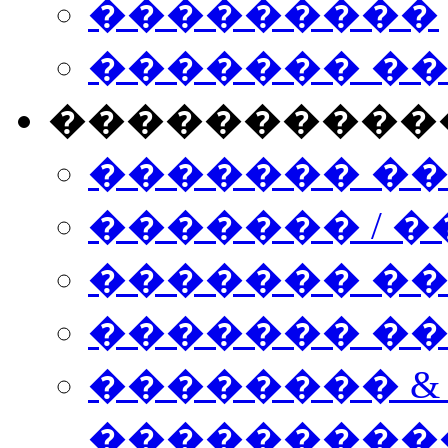
���������
������� �
����������
������� �
������� / �
������� �
������� ��� n
�������� &
���������