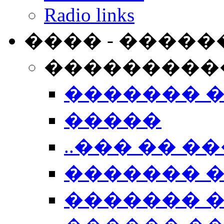
Radio links
���� - �����
���������
������� 
�����
..��� �� ��
������� 
������� �