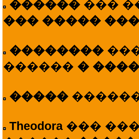
������
��� �
��� ����� ��
��������
��
������
� ����
�����
�����
Theodora
��� ��