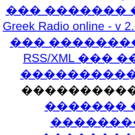
��� ������� 
Greek Radio online
��� �������
RSS/XML ���
�����������
���������
������� 
�������