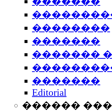
�������
��������
��������
�������
������� 
��������
�������
Editorial
������ ��