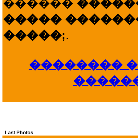
������
�����
����� �������
�����;
.
�������� �
�����
Last Photos