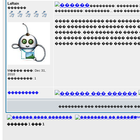
LaRain
��������: ������� 28 �
������
���������: ��������... ��� �����
���� ��������� ��� �������
��� �������� ������� ��� 
�������. ��� ����� �� ���� 
�� ����� ������� ���� ����
����� ������� ��� ����� ��
M���� ���: Dec 31,
2010
��������: 1
���������
�������� ��� ��������� ��� �
For
������
1
���
1