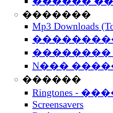
������ �
�������
Mp3 Downloads (To
�����������
�������� 
N��� �����
������
Ringtones - ��
Screensavers