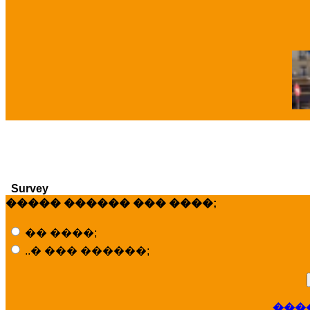
�
Survey
����� ������ ��� ����;
�� ����;
..� ��� ������;
���