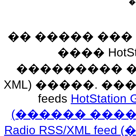
�
�� ����� ��
���� HotSt
��������� ��� 
XML) �����. �
feeds
HotStation 
(������ ���
Radio RSS/XML f