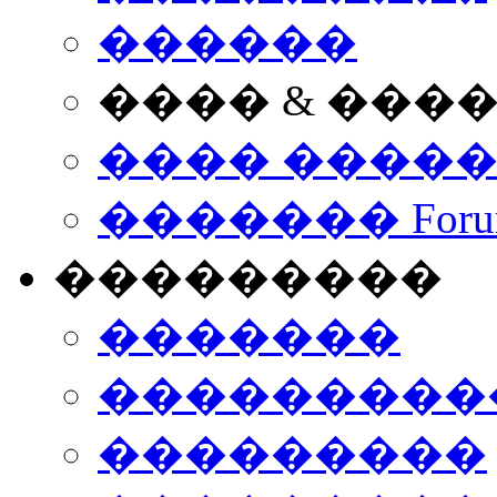
������
���� & ���
���� ����
������� Foru
���������
�������
����������
���������