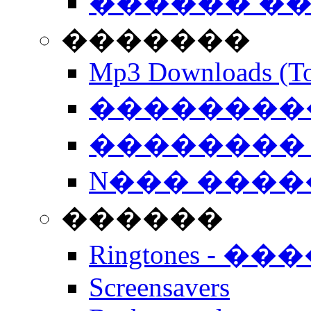
������ �
�������
Mp3 Downloads (To
�����������
�������� 
N��� �����
������
Ringtones - ��
Screensavers