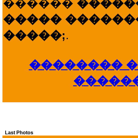
������
�����
����� �������
�����;
.
�������� �
�����
Last Photos