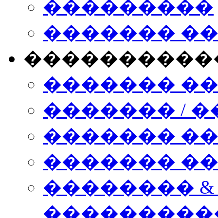
���������
������� �
����������
������� �
������� / �
������� �
������� ��� n
�������� &
���������