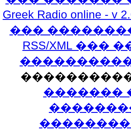
Greek Radio online
��� �������
RSS/XML ���
�����������
���������
������� 
�������
��������