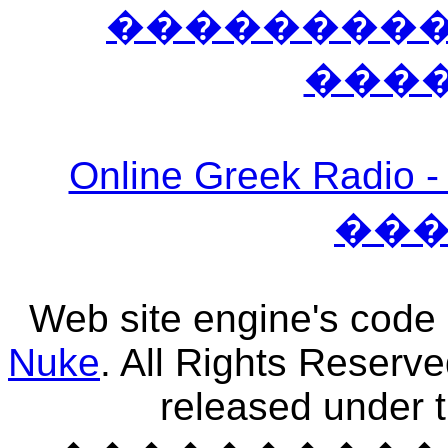
����������
���
Online Greek Ra
��
Web site engine's code
Nuke
. All Rights Reserv
released under 