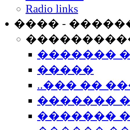
Radio links
���� - �����
���������
������� 
�����
..��� �� ��
������� 
������� �