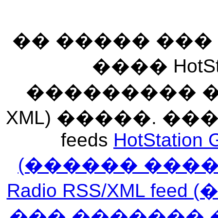
�� ����� ��
���� HotSt
��������� ��� 
XML) �����. �
feeds
HotStation 
(������ ���
Radio RSS/XML f
��� ������� 