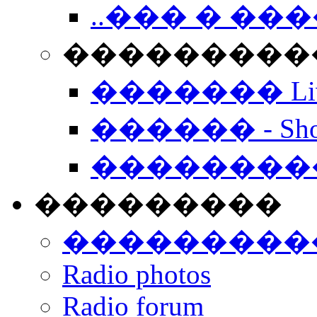
..��� � �
���������� -
������� Live
������ - Sho
��������
���������
���������
Radio photos
Radio forum