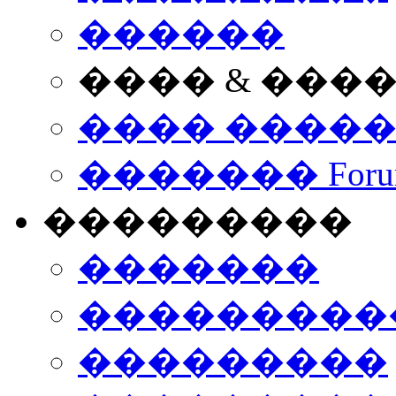
������
���� & ���
���� ����
������� Foru
���������
�������
����������
���������