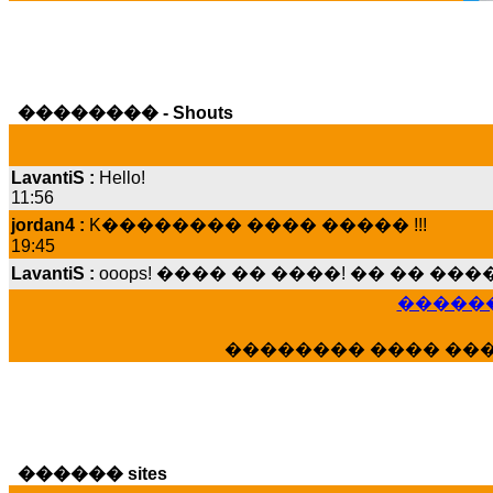
�������� - Shouts
LavantiS :
Hello!
11:56
jordan4 :
K�������� ���� ����� !!!
19:45
LavantiS :
ooops! ���� �� ����! �� �� �
���� ���; ���� ��� ��� �������� �
15:07
������
Dimitris_P :
���� ����� �������� ����
21:20
�������� ���� ��
LavantiS :
����� ���� ������� ��� ���
������� �����?" ..............���� �
�������...
16:40
veronica :
E���� 2012 ��� ����� ��� ��
������ sites