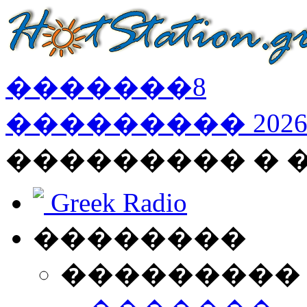
�������
8
���������
202
��������� �
Greek Radio
��������
���������