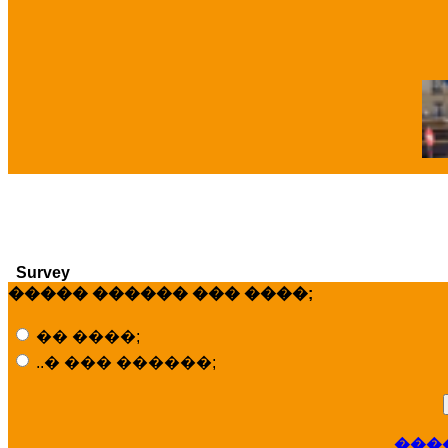
�
Survey
����� ������ ��� ����;
�� ����;
..� ��� ������;
���