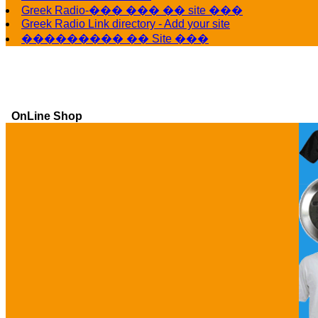
Greek Radio-��� ��� �� site ���
Greek Radio Link directory - Add your site
��������� �� Site ���
OnLine Shop
Ga