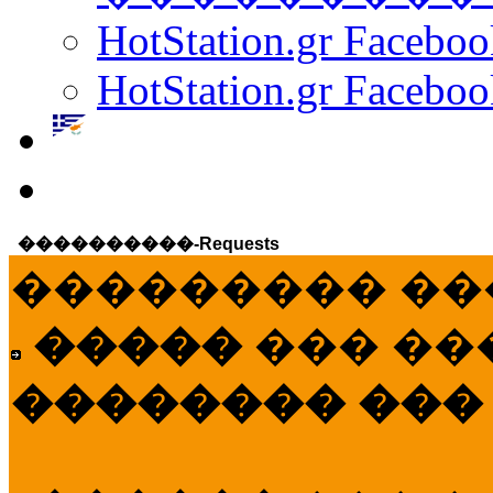
HotStation.gr Facebo
HotStation.gr Faceboo
����������-Requests
��������� ��
�����
��� ��
�������� ���