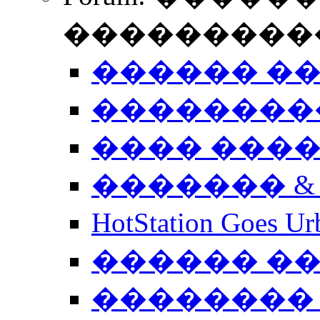
����������
������ �
��������
���� ���
������� &
HotStation Goe
������ �
�������� 