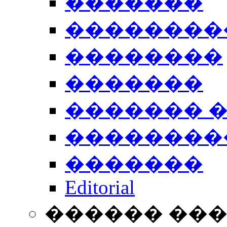
�������
��������
��������
�������
������� 
��������
�������
Editorial
������ ��