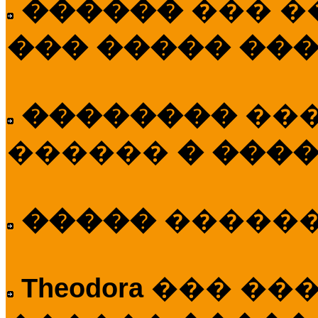
������
��� �
��� ����� ��
��������
��
������
� ����
�����
�����
Theodora
��� ��