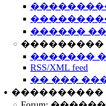
��������
��������
������ �
��������� 
������� 
RSS/XML feed
�� ��� ��
����������
Forum: �����