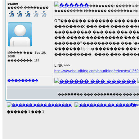
sexare
��������: ����� 4 ��� 
����� ��������
���������: I������� �������� hip hop al
O T������� ������� ��� ���
��������) ��� ��� ����� �
���������� ��� ��� ��� ���
��� ����� ���������� ��� ��
�������" ���������� ��� "��
������� hip hop �������� ��
M���� ���: Sep 16,
����������...���� ��� ������
2008
��������: 118
LINK >>>
http://www.bouriblog.com/bouriblog/releases/125
���������
�������� ��� ��������� ��� �
For
������
1
���
1