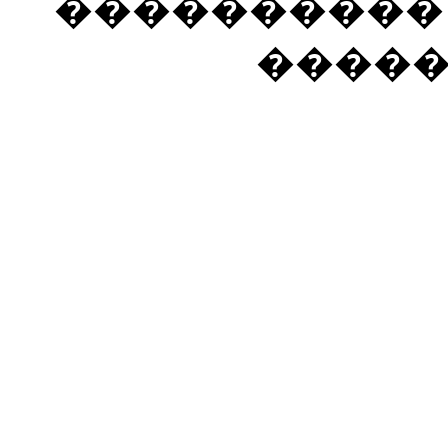
���������� �
����