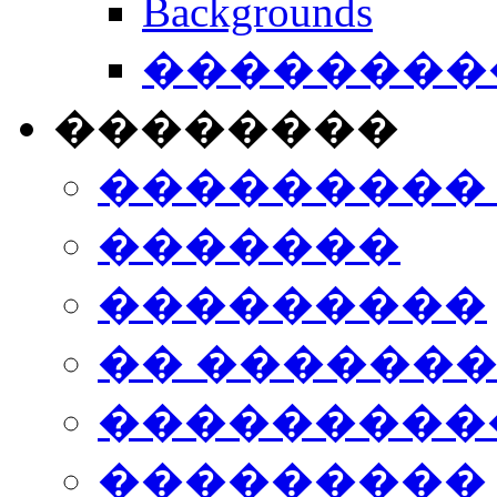
Backgrounds
���������
��������
���������
�������
���������
�� ������
���������
���������