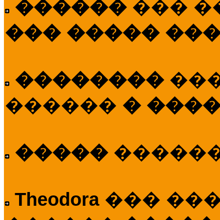
������
��� �
��� ����� ��
��������
��
������
� ����
�����
�����
Theodora
��� ��