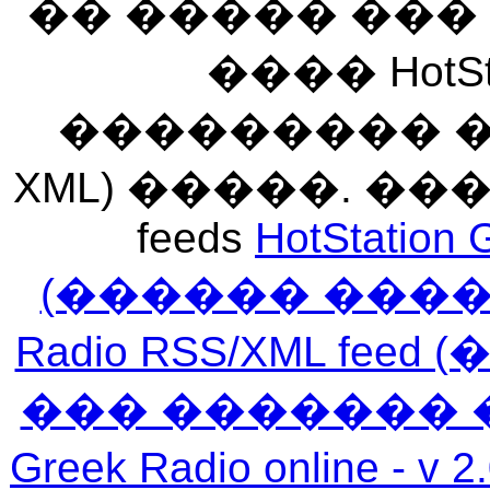
�� ����� ��
���� HotSt
��������� ��� 
XML) �����. �
feeds
HotStation 
(������ ���
Radio RSS/XML f
��� ������� 
Greek Radio online