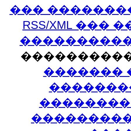
��� �������
RSS/XML ���
�����������
���������
������� 
�������
��������
����������