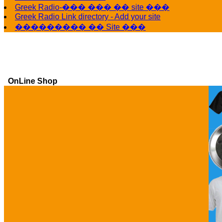
Greek Radio-��� ��� �� site ���
Greek Radio Link directory - Add your site
��������� �� Site ���
OnLine Shop
Ga