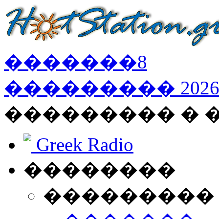
�������
8
���������
202
��������� �
Greek Radio
��������
���������