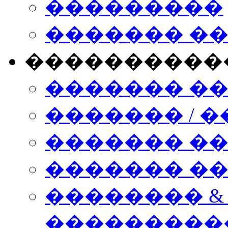
���������
������� �
����������
������� �
������� / �
������� �
������� ��� n
�������� &
���������