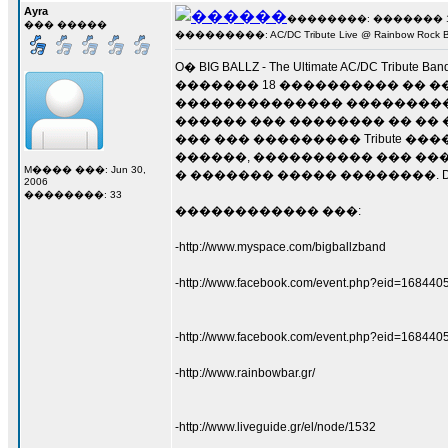
Ayra
��������: ������� 13 �
��� �����
���������: AC/DC Tribute Live @ Rainbow Rock Ba
O� BIG BALLZ - The Ultimate AC/DC
������� 18 ���������� �� �����
�������������� ���������
������ ��� �������� �� �� 
��� ��� ��������� Tribute 
������, ���������� ��� ������
M���� ���: Jun 30,
� ������� ����� ��������. D.J set:
2006
��������: 33
������������ ���:
-http://www.myspace.com/bigballzband
-http://www.facebook.com/event.php?eid=16844
-http://www.facebook.com/event.php?eid=1684
-http://www.rainbowbar.gr/
-http://www.liveguide.gr/el/node/1532