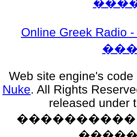
���
Online Greek Ra
��
Web site engine's code
Nuke
. All Rights Reserv
released under 
���������� �
����