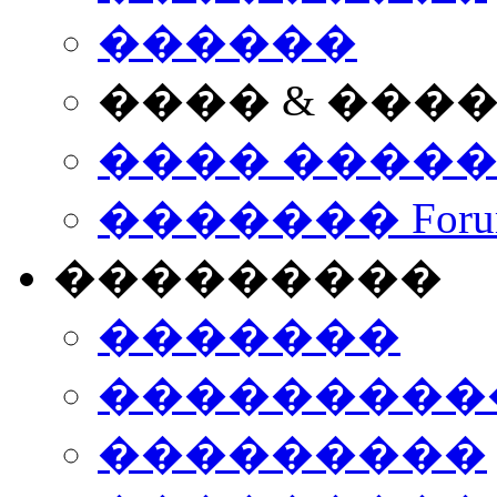
������
���� & ���
���� ����
������� Foru
���������
�������
����������
���������