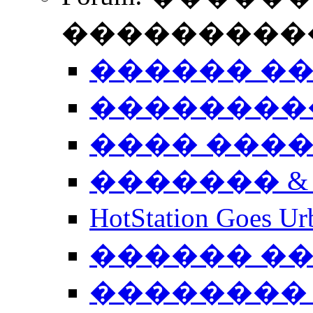
����������
������ �
��������
���� ���
������� &
HotStation Goe
������ �
�������� 