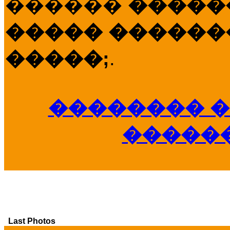
������
�����
����� �������
�����;
.
�������� �
�����
Last Photos