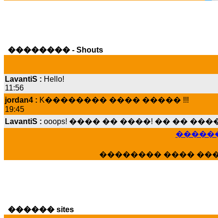
�������� - Shouts
LavantiS :
Hello!
11:56
jordan4 :
K�������� ���� ����� !!!
19:45
LavantiS :
ooops! ���� �� ����! �� �� �
���� ���; ���� ��� ��� �������� �
15:07
������
Dimitris_P :
���� ����� �������� ����
21:20
�������� ���� ��
LavantiS :
����� ���� ������� ��� ���
������� �����?" ..............���� �
�������...
16:40
veronica :
E���� 2012 ��� ����� ��� ��
������ sites