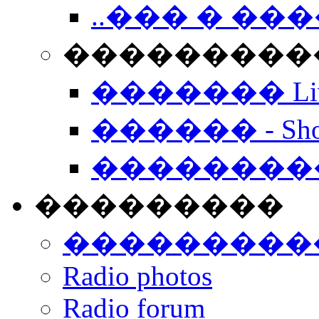
..��� � �
���������� -
������� Live
������ - Sho
��������
���������
���������
Radio photos
Radio forum