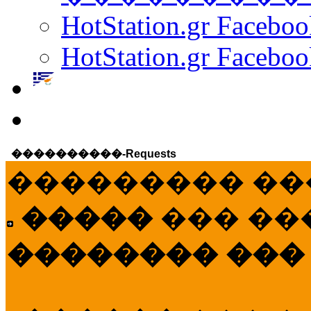
HotStation.gr Facebo
HotStation.gr Faceboo
����������-Requests
��������� ��
�����
��� ��
�������� ���