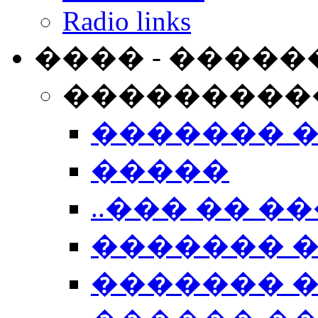
Radio links
���� - �����
���������
������� 
�����
..��� �� ��
������� 
������� �