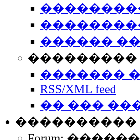
��������
��������
������ �
��������� 
������� 
RSS/XML feed
�� ��� ��
����������
Forum: �����