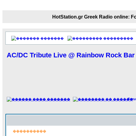
18:59
echo :
��� ��� �������! �� �� ���� 
��� ��� ������ '������'...
HotStation.gr Greek Radio onl
17:14
LavantiS :
Echo, ���� �� ������� �� ��
�������������� ��������!
����
�������
���������
������ �� �����.. "������" ��� ������
15:33
AC/DC Tribute Live @ Rainbow Rock Bar 
echo :
��������� ����, ��������� ���
����� ��������� �� ����������
������! ��� ������ �� �����...
14:16
LavantiS :
������� ���� ���� ������;
18:01
For
����������