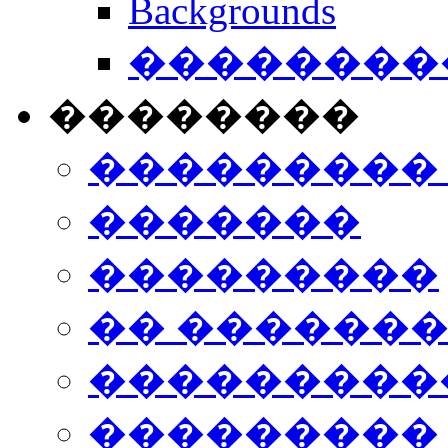
Backgrounds
���������
��������
���������
�������
���������
�� ������
���������
���������