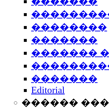
�������
��������
��������
�������
������� 
��������
�������
Editorial
������ ��