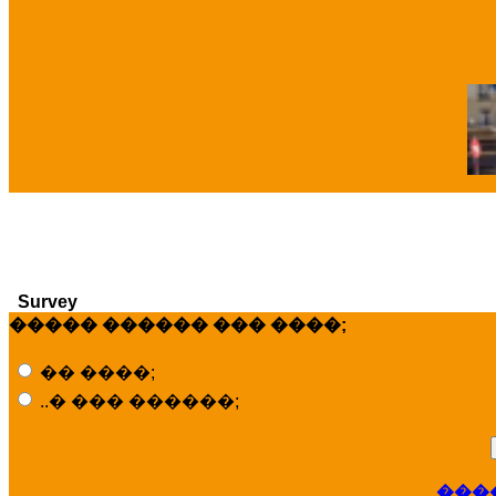
�
Survey
����� ������ ��� ����;
�� ����;
..� ��� ������;
���