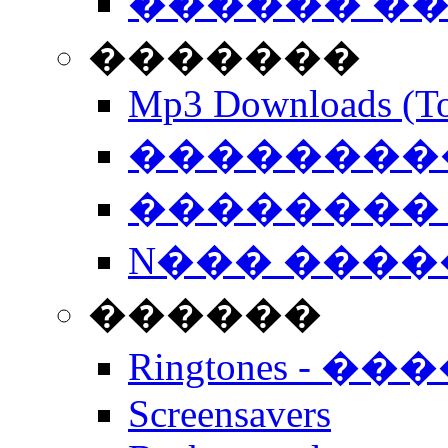
������ �
�������
Mp3 Downloads (To
�����������
�������� 
N��� �����
������
Ringtones - ��
Screensavers