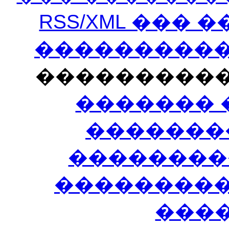
RSS/XML ���
�����������
���������
������� 
�������
��������
����������
���