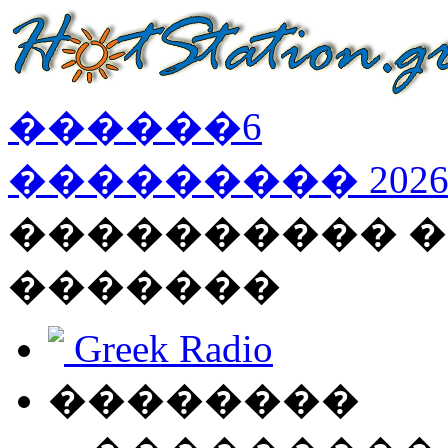
������
6
���������
202
���������� �
�������
Greek Radio
��������