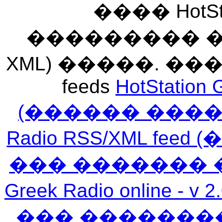
���� HotSt
��������� ��� 
XML) �����. �
feeds
HotStation 
(������ ���
Radio RSS/XML f
��� ������� 
Greek Radio online
��� �������