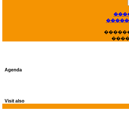
���
�����
�����
���
Agenda
Visit also