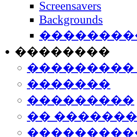
Screensavers
Backgrounds
���������
��������
���������
�������
���������
�� ������
���������