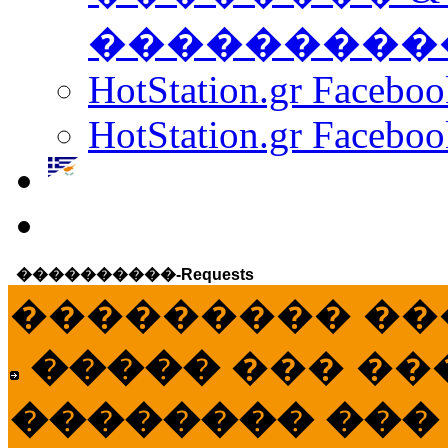
���������
HotStation.gr Facebo
HotStation.gr Faceboo
����������-Requests
��������� ��
�����
��� ��
�������� ���