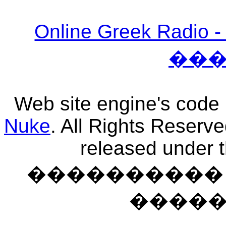
Online Greek Ra
��
Web site engine's code
Nuke
. All Rights Reserv
released under 
���������� �
����