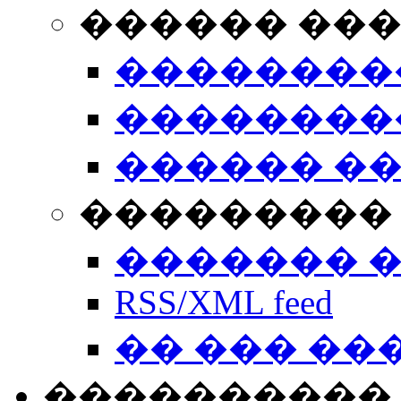
������ ��
��������
��������
������ �
��������� 
������� 
RSS/XML feed
�� ��� ��
����������