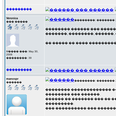
���������
Veronica
��������: ������� 21 �
��� �����
�������� ������ ��� �����
�������, ��������, ������,
�� ����� �� ���� ���������
M���� ���: May 30,
2006
��������: 39
���������
manospr
��������: ������� 21 �
������
�������� ������������� ��
�������� ��� ������.
������ �� ������� ��� �� �
���������.
��� ���������� ��� ������