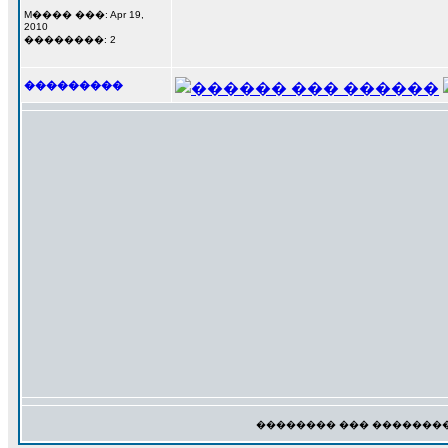
M���� ���: Apr 19,
2010
��������: 2
���������
�������� ��� ��������