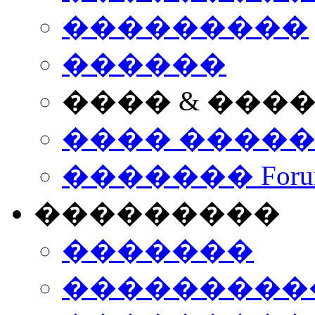
���������
������
���� & ���
���� ����
������� Foru
���������
�������
����������