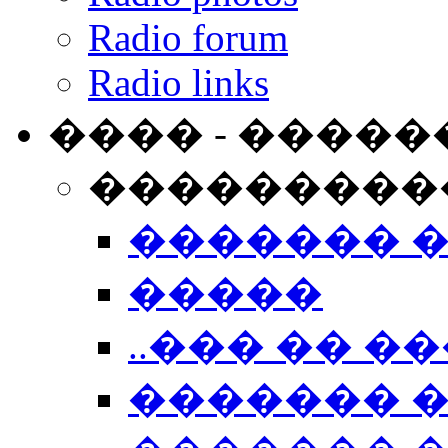
Radio forum
Radio links
���� - �����
���������
������� 
�����
..��� �� ��
������� 