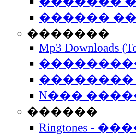
������� �
������ �
�������
Mp3 Downloads (To
�����������
�������� 
N��� �����
������
Ringtones - ��