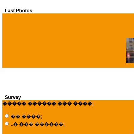
Last Photos
�
Survey
����� ������ ��� ����;
�� ����;
..� ��� ������;