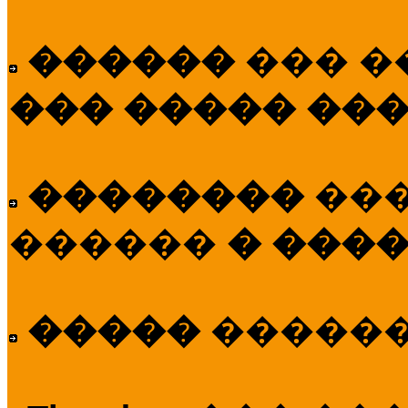
������
��� �
��� ����� ��
��������
��
������
� ����
�����
�����