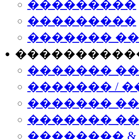
���������
���������
������� �
����������
������� �
������� / �
������� �
������� ��� n
�������� &