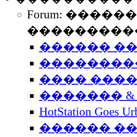
Forum: �����
����������
������ �
��������
���� ���
������� &
HotStation Goe
������ �