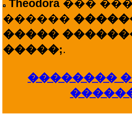
Theodora
��� ��
������
�����
����� �������
�����;
.
�������� �
�����