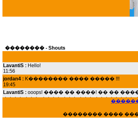
Ga
�������� - Shouts
LavantiS :
Hello!
11:56
jordan4 :
K�������� ���� ����� !!!
19:45
LavantiS :
ooops! ���� �� ����! �� �� �
���� ���; ���� ��� ��� �������� �
15:07
������
Dimitris_P :
���� ����� �������� ����
21:20
�������� ���� ��
LavantiS :
����� ���� ������� ��� ���
������� �����?" ..............���� �
�������...