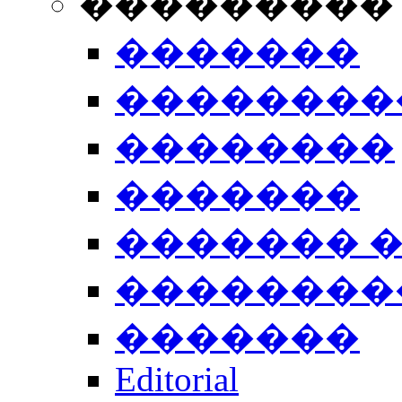
���������
�������
��������
��������
�������
������� 
��������
�������
Editorial