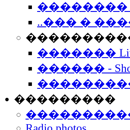
�������� 
..��� � �
���������� -
������� Live
������ - Sho
��������
���������
���������
Radio photos