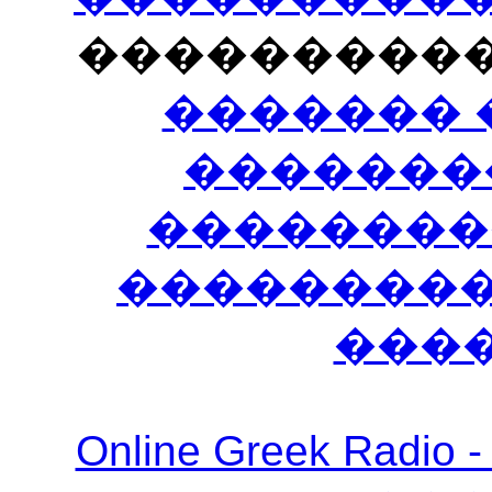
���������
������� 
�������
��������
����������
���
Online Greek Ra