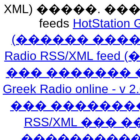
XML) �����. �
feeds
HotStation 
(������ ���
Radio RSS/XML f
��� ������� 
Greek Radio online
��� �������
RSS/XML ���
�����������