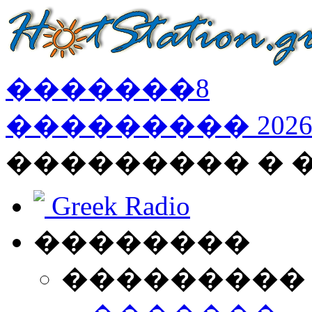
�������
8
���������
202
��������� �
Greek Radio
��������
���������