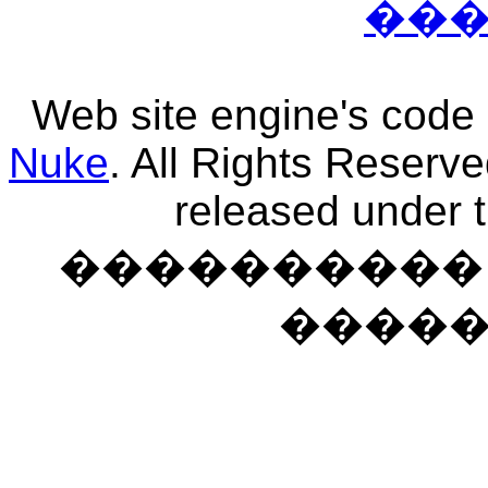
��
Web site engine's code
Nuke
. All Rights Reserv
released under 
���������� �
����