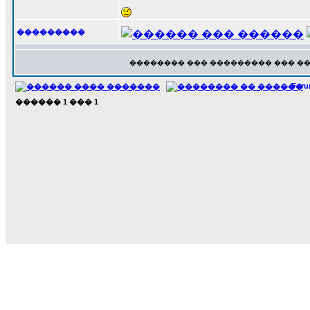
���������
�������� ��� ��������� ��� �
For
������
1
���
1