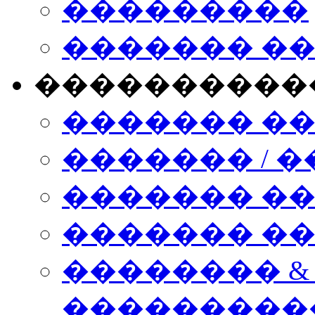
���������
������� �
����������
������� �
������� / �
������� �
������� ��� n
�������� &
���������