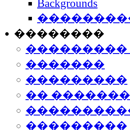
Backgrounds
���������
��������
���������
�������
���������
�� ������
���������
���������