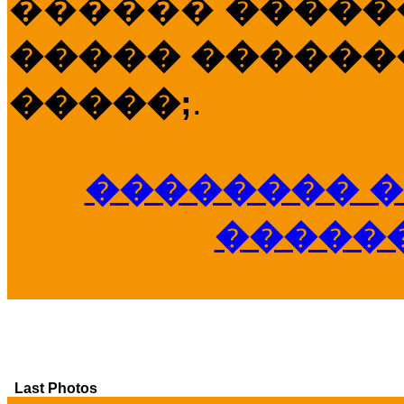
������
�����
����� �������
�����;
.
�������� �
�����
Last Photos