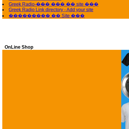
Greek Radio-��� ��� �� site ���
Greek Radio Link directory - Add your site
��������� �� Site ���
OnLine Shop
Ga