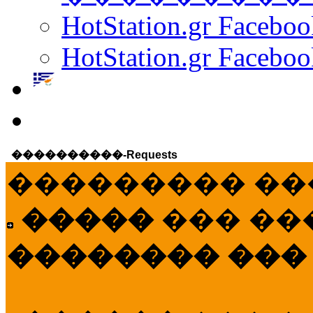
HotStation.gr Facebo
HotStation.gr Faceboo
����������-Requests
��������� ��
�����
��� ��
�������� ���