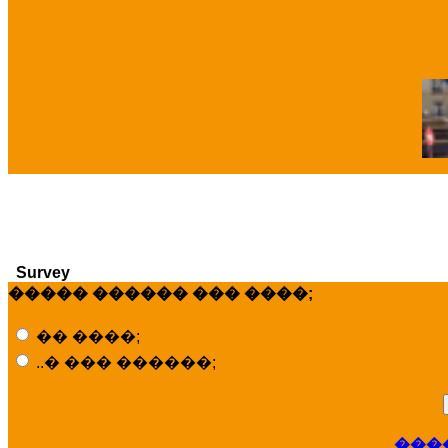
�
Survey
����� ������ ��� ����;
�� ����;
..� ��� ������;
���