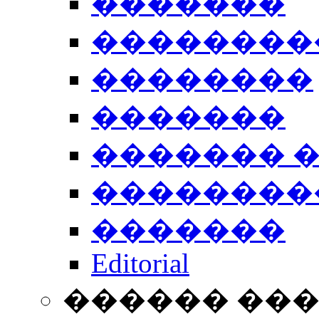
�������
��������
��������
�������
������� 
��������
�������
Editorial
������ ��