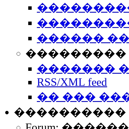
��������
��������
������ �
��������� 
������� 
RSS/XML feed
�� ��� ��
����������
Forum: �����