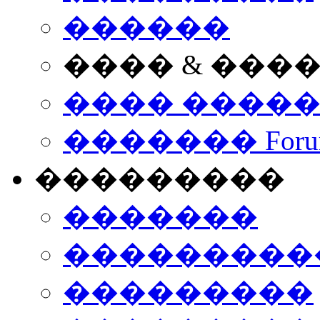
������
���� & ���
���� ����
������� Foru
���������
�������
����������
���������