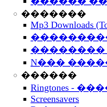
������ �
�������
Mp3 Downloads (To
�����������
�������� 
N��� �����
������
Ringtones - ��
Screensavers