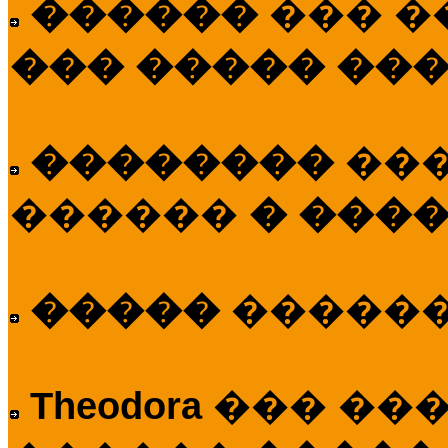
������
��� �
��� ����� ��
��������
��
������
� ����
�����
�����
Theodora
��� ��