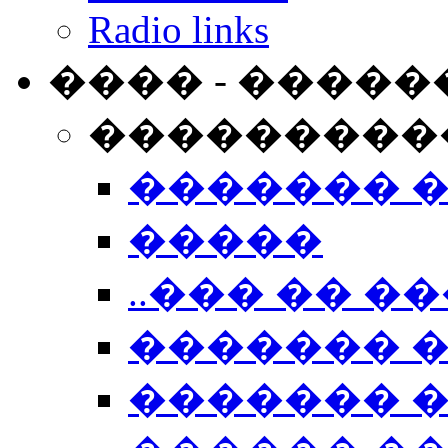
Radio links
���� - �����
���������
������� 
�����
..��� �� ��
������� 
������� �