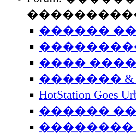
����������
������ �
��������
���� ���
������� &
HotStation Goe
������ �
�������� 