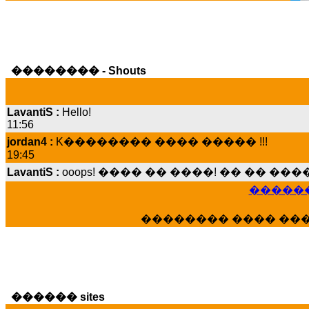
�������� - Shouts
LavantiS :
Hello!
11:56
jordan4 :
K�������� ���� ����� !!!
19:45
LavantiS :
ooops! ���� �� ����! �� �� �
���� ���; ���� ��� ��� �������� �
15:07
������
Dimitris_P :
���� ����� �������� ����
21:20
�������� ���� ��
LavantiS :
����� ���� ������� ��� ���
������� �����?" ..............���� �
�������...
16:40
veronica :
E���� 2012 ��� ����� ��� ��
������ sites