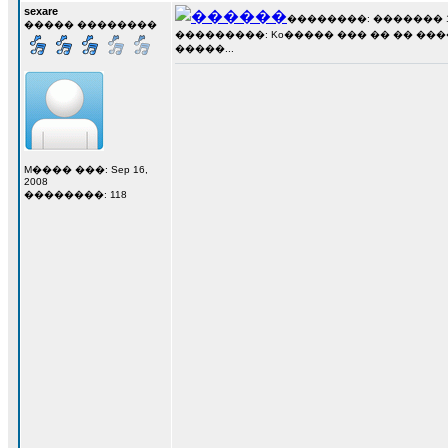
sexare
��������: ������� 16 �
����� ��������
���������: Ko����� ��� �� �� ��
�����...
M���� ���: Sep 16,
2008
��������: 118