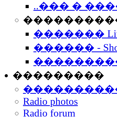
..��� � �
���������� -
������� Live
������ - Sho
��������
���������
���������
Radio photos
Radio forum