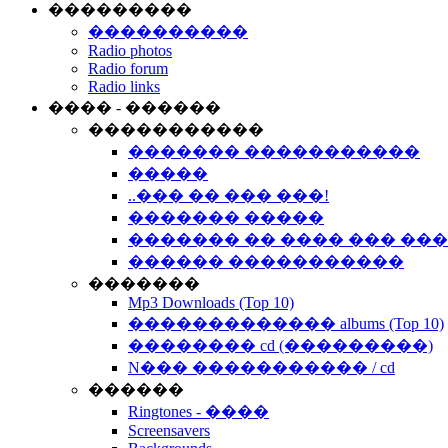
���������
����������
Radio photos
Radio forum
Radio links
���� - ������
�����������
������� �����������
�����
..��� �� ��� ���!
������� �����
������� �� ���� ��� ��
������ �����������
�������
Mp3 Downloads (Top 10)
������������� albums (Top 10)
�������� cd (���������)
N��� ����������� / cd
������
Ringtones - ����
Screensavers