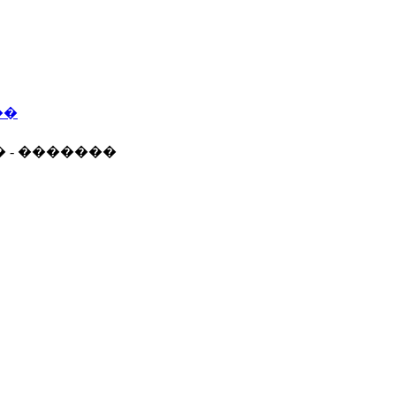
��
� - �������