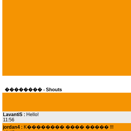
�������� - Shouts
LavantiS :
Hello!
11:56
jordan4 :
K�������� ���� ����� !!!
19:45