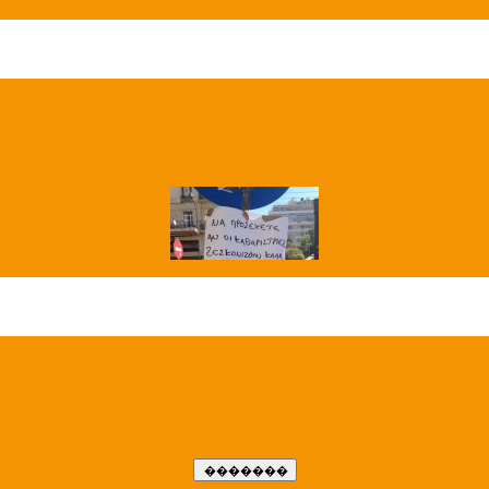
��� ����
�����..