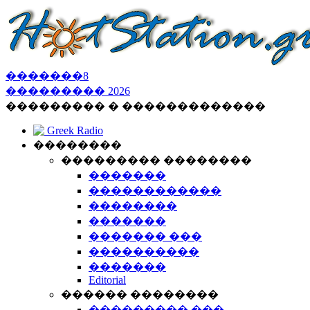
�������
8
���������
2026
��������� � �������������
Greek Radio
��������
��������� ��������
�������
������������
��������
�������
������� ���
����������
�������
Editorial
������ ��������
��������� ���