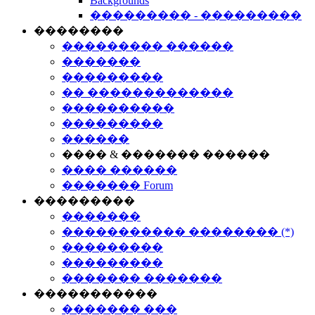
Backgrounds
��������� - ���������
��������
��������� ������
�������
���������
�� �������������
����������
���������
������
���� & ������� ������
���� ������
������� Forum
���������
�������
����������� �������� (*)
���������
���������
������� �������
�����������
������� ���