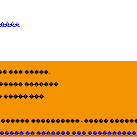
�����
� ��� �����
.
 ����� �������
.
� ����� ���
.
������ ���������� - ����� �������
����� �� ������� ��� ����������