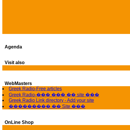
Agenda
Visit also
WebMasters
Greek Radio-Free articles
Greek Radio-��� ��� �� site ���
Greek Radio Link directory - Add your site
��������� �� Site ���
OnLine Shop