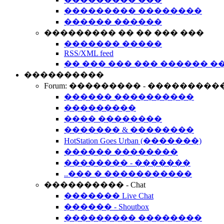
��������� ��������
������ ������
��������� �� �� ��� ���
������� �����
RSS/XML feed
�� ��� ��� ��� ������ �
����������
Forum: ��������� - ���������
������ ����������
���������
���� ��������
������� & ��������
HotStation Goes Urban (�������)
������ ��������
�������� - �������
..��� � �����������
���������� - Chat
������� Live Chat
������ - Shoutbox
��������� ��������