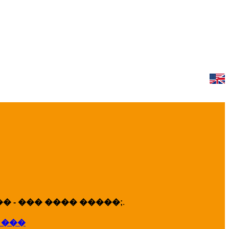
 - ��� ���� �����;
.
 ���