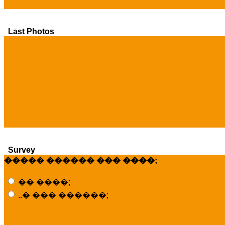
Last Photos
Survey
����� ������ ��� ����;
�� ����;
..� ��� ������;