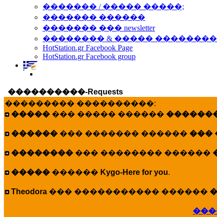
������� / ����� �����;
������� ������
������� ��� newsletter
�������� & ����� �������
HotStation.gr Facebook Page
HotStation.gr Facebook group
����������-Requests
��������� ����������:
�����
��� ����� ������
�������
������
��� ������� ������
���
��������
��� �������� ������
�����
������
Kygo-Here for you
.
Theodora
��� ����������� ������
�
���