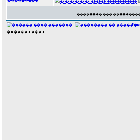
���������
�������� ��� ���������
For
������
1
���
1