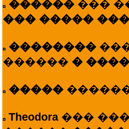
������
��� �
��� ����� ��
��������
��
������
� ����
�����
�����
Theodora
��� ��