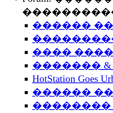
����������
������ �
��������
���� ���
������� &
HotStation Goe
������ �
�������� 