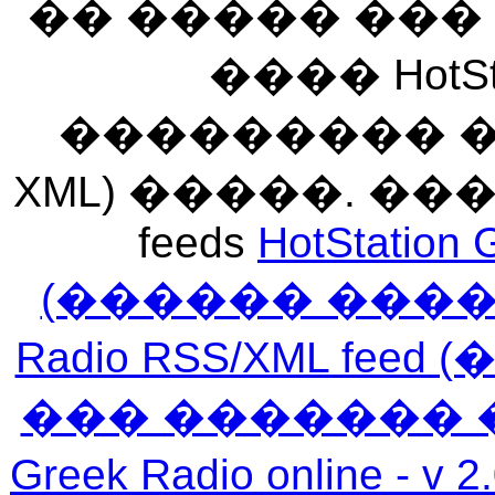
�� ����� ��
���� HotSt
��������� ��� 
XML) �����. �
feeds
HotStation 
(������ ���
Radio RSS/XML f
��� ������� 
Greek Radio online