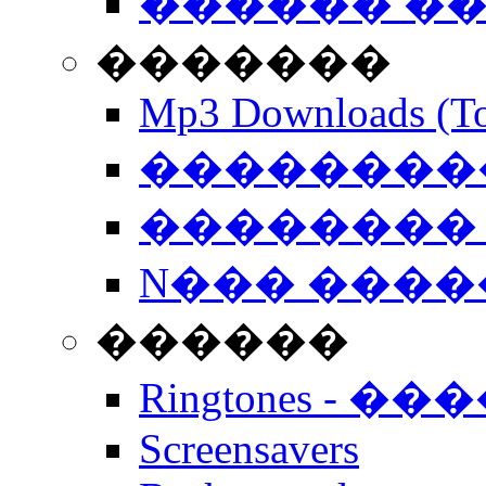
������ �
�������
Mp3 Downloads (To
�����������
�������� 
N��� �����
������
Ringtones - ��
Screensavers