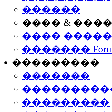
������
���� & ���
���� ����
������� Foru
���������
�������
����������
���������