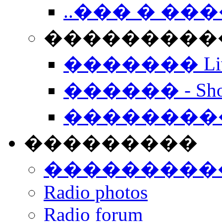
..��� � �
���������� -
������� Live
������ - Sho
��������
���������
���������
Radio photos
Radio forum