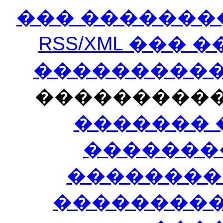
��� �������
RSS/XML ���
�����������
���������
������� 
�������
��������
����������