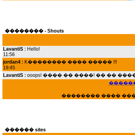
�������� - Shouts
LavantiS :
Hello!
11:56
jordan4 :
K�������� ���� ����� !!!
19:45
LavantiS :
ooops! ���� �� ����! �� �� �
���� ���; ���� ��� ��� �������� �
15:07
������
Dimitris_P :
���� ����� �������� ����
21:20
�������� ���� ��
LavantiS :
����� ���� ������� ��� ���
������� �����?" ..............���� �
�������...
16:40
veronica :
E���� 2012 ��� ����� ��� ��
������ sites