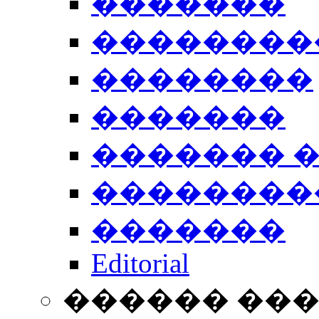
�������
��������
��������
�������
������� 
��������
�������
Editorial
������ ��