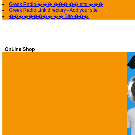
Greek Radio-��� ��� �� site ���
Greek Radio Link directory - Add your site
��������� �� Site ���
OnLine Shop
Ga