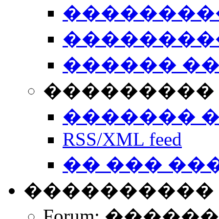
��������
��������
������ �
��������� 
������� 
RSS/XML feed
�� ��� ��
����������
Forum: �����