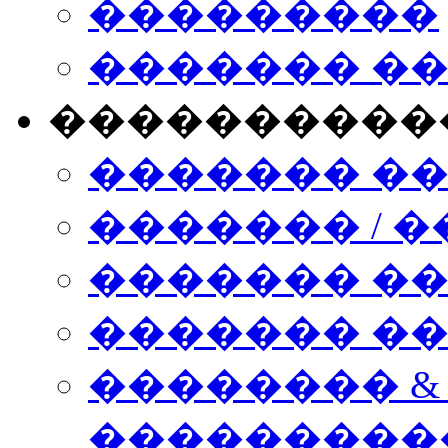
���������
������� �
����������
������� �
������� / �
������� �
������� ��� n
�������� &
���������