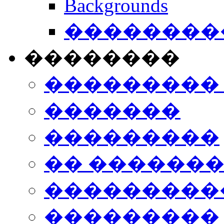
Backgrounds
���������
��������
���������
�������
���������
�� ������
���������
���������