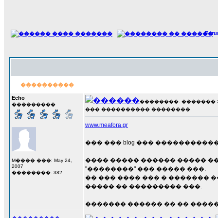
For
����������
Echo
��������: ������� 29 �
���������
��� ���������� ��������
www.meafora.gr
��� ��� blog ��� ���������
���� ����� ������ ����� ��
M���� ���: May 24,
2007
"��������" ��� ����� ���.
��������: 382
�� ��� ���� ��� � ������� 
����� �� ��������� ���.
������� ������ �� �� �����