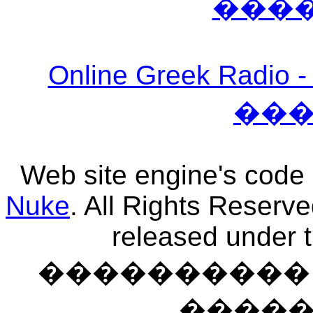
���
Online Greek Ra
��
Web site engine's code
Nuke
. All Rights Reserv
released under 
���������� �
����