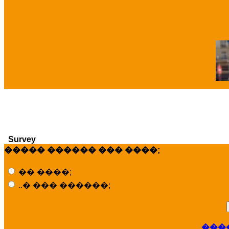
�
Survey
����� ������ ��� ����;
�� ����;
..� ��� ������;
���