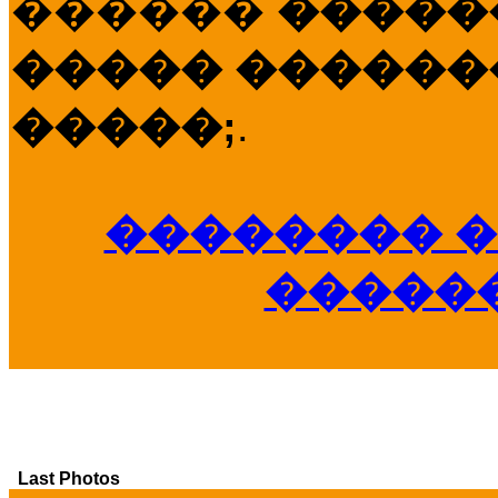
������
�����
����� �������
�����;
.
�������� �
�����
Last Photos