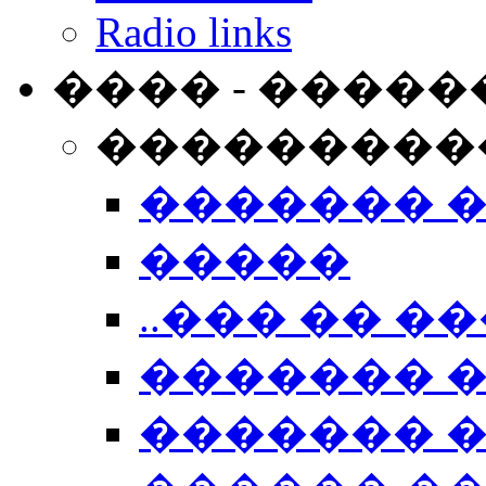
Radio links
���� - �����
���������
������� 
�����
..��� �� ��
������� 
������� �