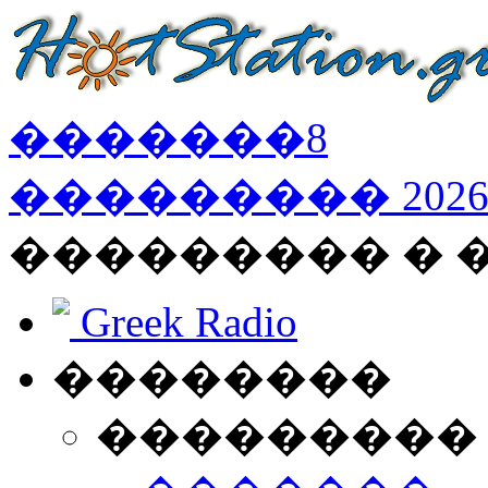
�������
8
���������
202
��������� �
Greek Radio
��������
���������