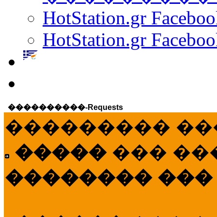
HotStation.gr Facebo
HotStation.gr Faceboo
����������-Requests
��������� ��
�����
��� ��
�������� ���