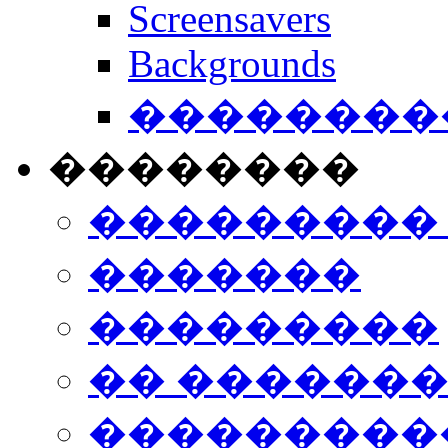
Screensavers
Backgrounds
���������
��������
���������
�������
���������
�� ������
���������