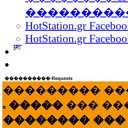
���������
HotStation.gr Facebo
HotStation.gr Faceboo
����������-Requests
��������� ��
�����
��� ��
�������� ���