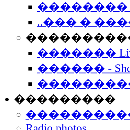
�������� 
..��� � �
���������� -
������� Live
������ - Sho
��������
���������
���������
Radio photos