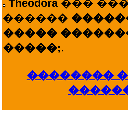
Theodora
��� ��
������
�����
����� �������
�����;
.
�������� �
�����