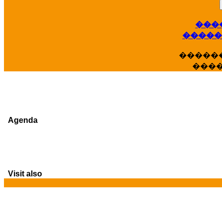
���
�����
�����
���
Agenda
Visit also