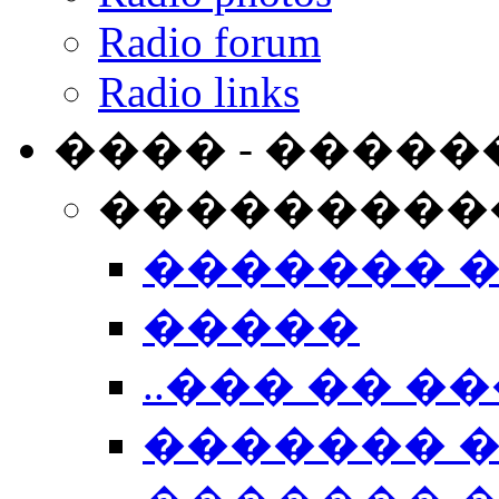
Radio forum
Radio links
���� - �����
���������
������� 
�����
..��� �� ��
������� 