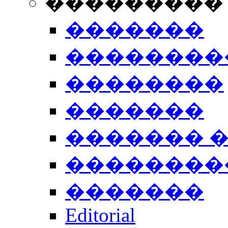
���������
�������
��������
��������
�������
������� 
��������
�������
Editorial