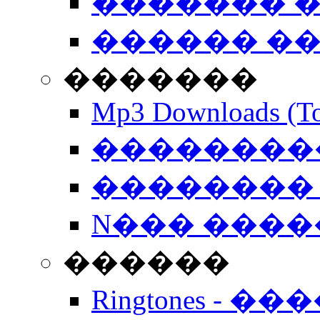
������� �
������ �
�������
Mp3 Downloads (To
�����������
�������� 
N��� �����
������
Ringtones - ��