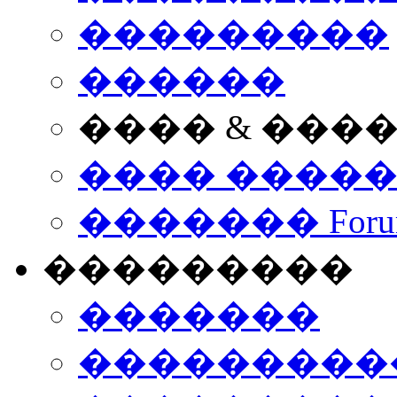
���������
������
���� & ���
���� ����
������� Foru
���������
�������
����������