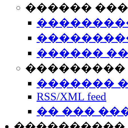
������ ��
��������
��������
������ �
��������� 
������� 
RSS/XML feed
�� ��� ��
����������