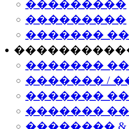
���������
���������
������� �
����������
������� �
������� / �
������� �
������� ��� n
�������� &