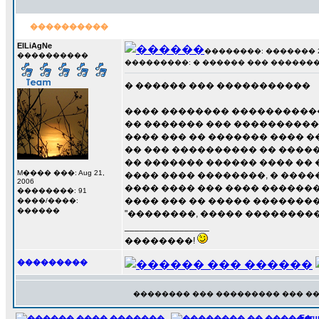
����������
ElLiAgNe
��������: ������� 22 �
����������
���������: � ������ ��� ������
� ������ ��� �����������
���� �������� �����������
�� ������� ��� ����������
���� ��� �� ������� ���� �
�� ��� ���������� �� �����
�� ������� ������ ���� �� 
M���� ���: Aug 21,
���� ���� ��������, � ����
2006
���� ���� ��� ���� ������
��������: 91
���� ��� �� ����� ��������
����/����:
������
"��������, ����� ���������
_________________
��������!
���������
�������� ��� ��������� ��� �
For