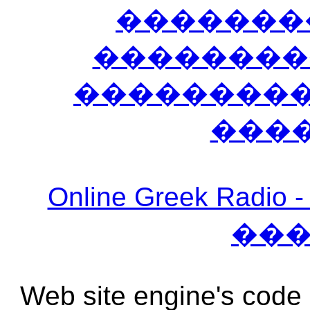
�������
��������
����������
���
Online Greek Ra
��
Web site engine's code