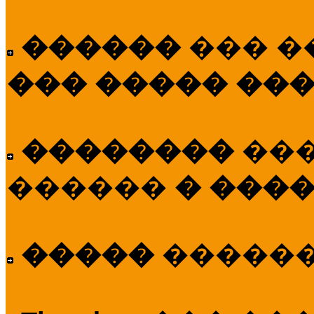
������
��� �
��� ����� ��
��������
��
������
� ����
�����
�����