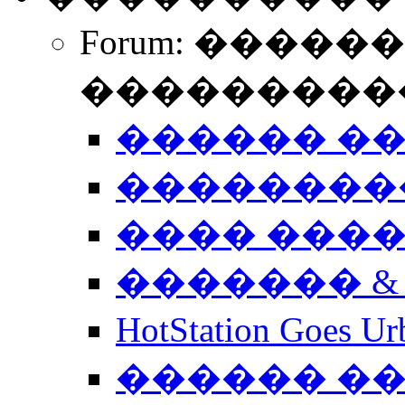
Forum: �����
����������
������ �
��������
���� ���
������� &
HotStation Goe
������ �