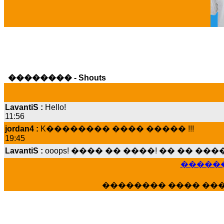
Ga
�������� - Shouts
LavantiS :
Hello!
11:56
jordan4 :
K�������� ���� ����� !!!
19:45
LavantiS :
ooops! ���� �� ����! �� �� �
���� ���; ���� ��� ��� �������� �
15:07
������
Dimitris_P :
���� ����� �������� ����
21:20
�������� ���� ��
LavantiS :
����� ���� ������� ��� ���
������� �����?" ..............���� �
�������...