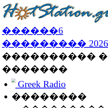
������
6
���������
202
���������� �
�������
Greek Radio
��������