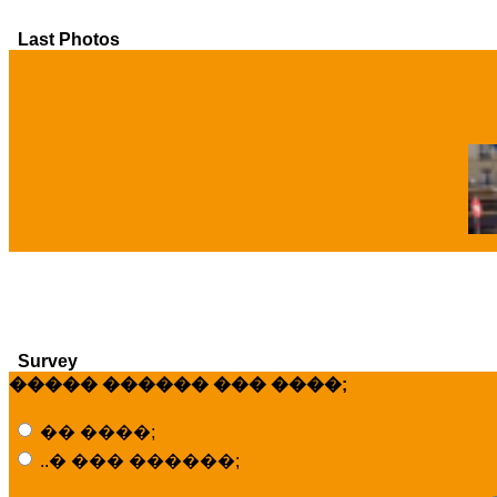
Last Photos
�
Survey
����� ������ ��� ����;
�� ����;
..� ��� ������;