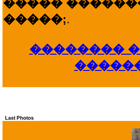
����� �������
�����;
.
�������� �
�����
Last Photos