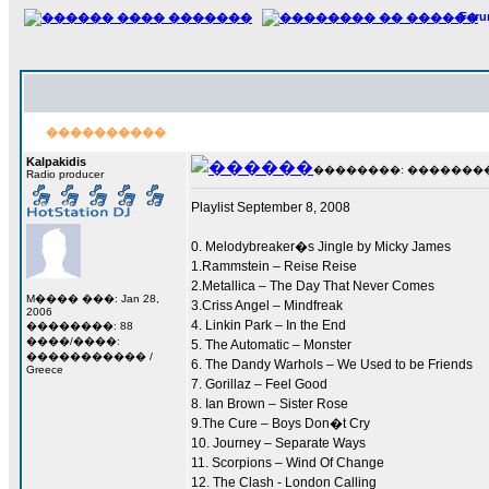
For
����������
Kalpakidis
��������: ��������� 1
Radio producer
Playlist September 8, 2008
0. Melodybreaker�s Jingle by Micky James
1.Rammstein – Reise Reise
2.Metallica – The Day That Never Comes
M���� ���: Jan 28,
3.Criss Angel – Mindfreak
2006
4. Linkin Park – In the End
��������: 88
����/����:
5. The Automatic – Monster
����������� /
6. The Dandy Warhols – We Used to be Friends
Greece
7. Gorillaz – Feel Good
8. Ian Brown – Sister Rose
9.The Cure – Boys Don�t Cry
10. Journey – Separate Ways
11. Scorpions – Wind Of Change
12. The Clash - London Calling