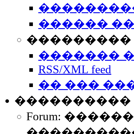
��������
������ �
��������� 
������� 
RSS/XML feed
�� ��� ��
����������
Forum: �����
����������