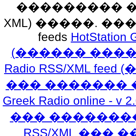
��������� ��� 
XML) �����. �
feeds
HotStation 
(������ ���
Radio RSS/XML f
��� ������� 
Greek Radio online
��� �������
RSS/XML ���