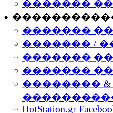
������� �
����������
������� �
������� / �
������� �
������� ��� n
�������� &
���������
HotStation.gr Facebo