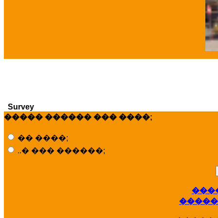
�
Survey
����� ������ ��� ����;
�� ����;
..� ��� ������;
���
�����