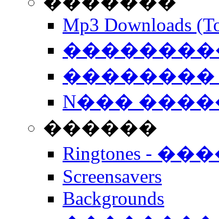
�������
Mp3 Downloads (To
�����������
�������� 
N��� �����
������
Ringtones - ��
Screensavers
Backgrounds