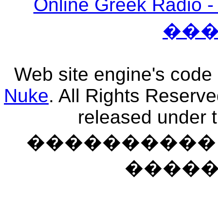
Online Greek Ra
��
Web site engine's code
Nuke
. All Rights Reserv
released under 
���������� �
����