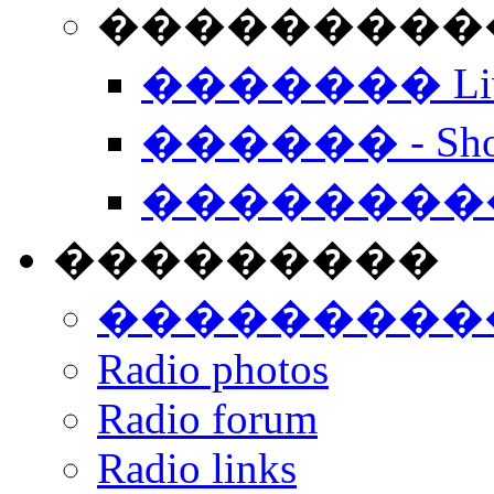
���������� -
������� Live
������ - Sho
��������
���������
���������
Radio photos
Radio forum
Radio links