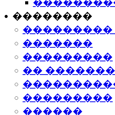
���������
��������
���������
�������
���������
�� ������
���������
���������
������