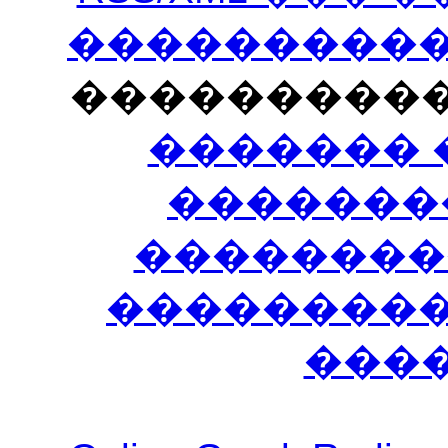
�����������
���������
������� 
�������
��������
����������
���