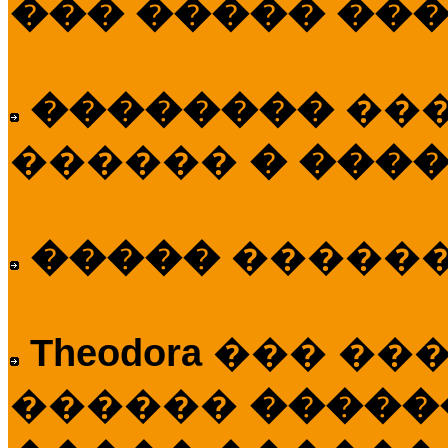
��� ����� ��
��������
��
������
� ����
�����
�����
Theodora
��� ��
������
�����