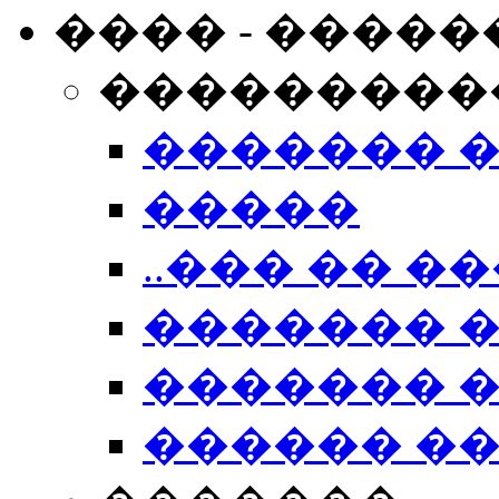
���� - �����
���������
������� 
�����
..��� �� ��
������� 
������� �
������ �