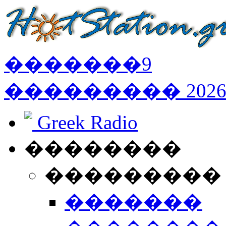
�������
9
���������
202
Greek Radio
��������
���������
�������