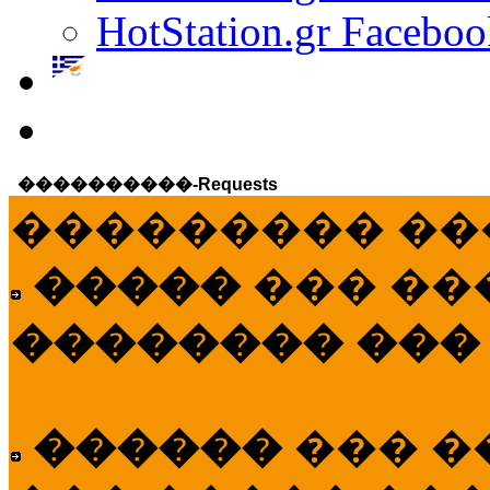
HotStation.gr Faceboo
����������-Requests
��������� ��
�����
��� ��
�������� ���
������
��� �