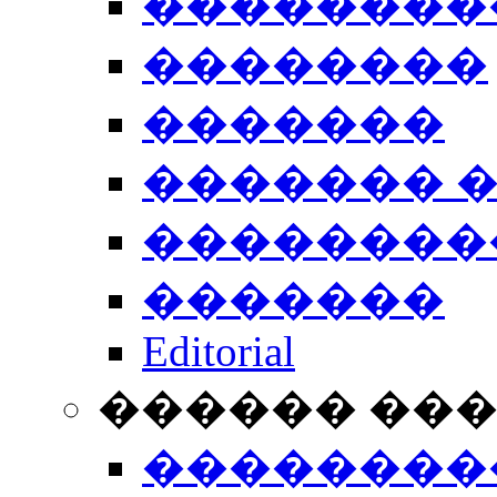
��������
��������
�������
������� 
��������
�������
Editorial
������ ��
��������