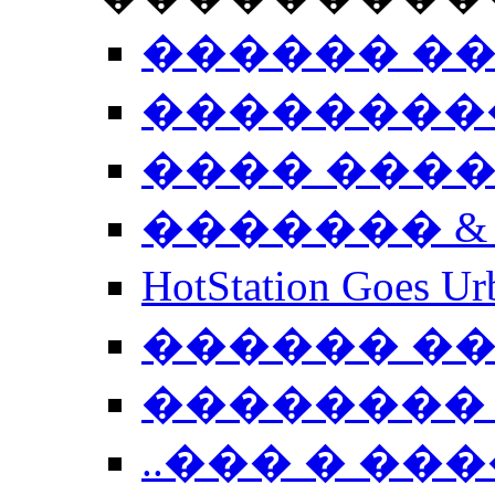
������ �
��������
���� ���
������� &
HotStation Goe
������ �
�������� 
..��� � �