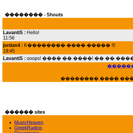
�������� - Shouts
LavantiS :
Hello!
11:56
jordan4 :
K�������� ���� ����� !!!
19:45
LavantiS :
ooops! ���� �� ����! �� �� �
���� ���; ���� ��� ��� �������� �
15:07
������
Dimitris_P :
���� ����� �������� ����
21:20
�������� ���� ��
LavantiS :
����� ���� ������� ��� ���
������� �����?" ..............���� �
�������...
16:40
veronica :
E���� 2012 ��� ����� ��� ��
������ sites
������� ��������� ���� ������ 
MusicHeaven
16:39
GreekRadios
veronica :
[
URL
] ���� ���;