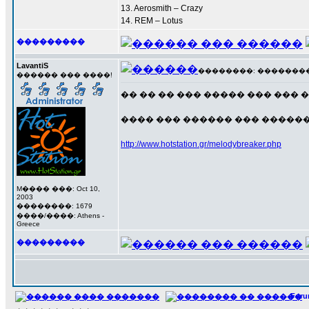
13. Aerosmith – Crazy
14. REM – Lotus
���������
LavantiS
��������: ��������� 1
������ ��� ����!
�� �� �� ��� ����� ��� ��� �
���� ��� ������ ��� ������
http://www.hotstation.gr/melodybreaker.php
M���� ���: Oct 10,
2003
��������: 1679
����/����: Athens -
Greece
���������
For