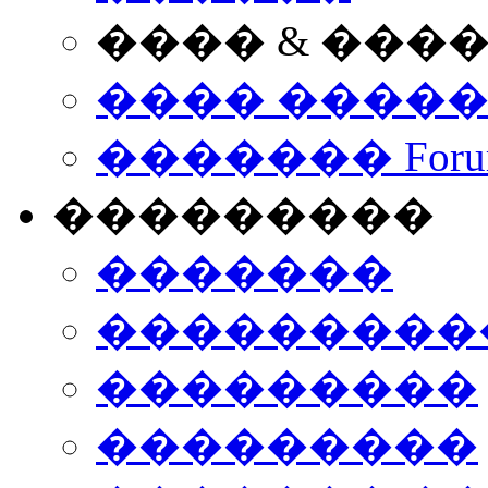
���� & ���
���� ����
������� Foru
���������
�������
����������
���������
���������