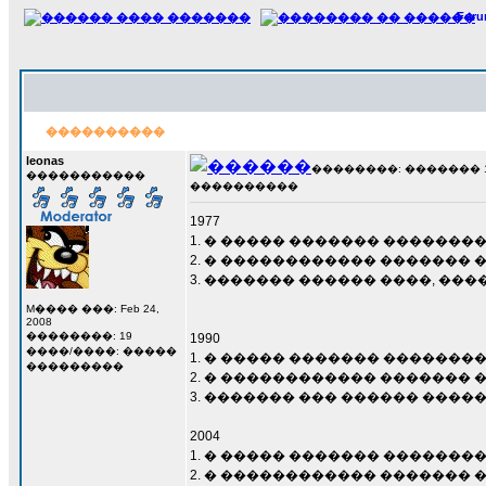
For
����������
leonas
��������: ������� 15 �
�����������
����������
1977
1. � ����� ������� �������
2. � ������������ �������
3. ������� ������ ����, ��
M���� ���: Feb 24,
2008
��������: 19
1990
����/����: �����
1. � ����� ������� �������
���������
2. � ������������ �������
3. ������� ��� ������ �����
2004
1. � ����� ������� �������
2. � ������������ �������