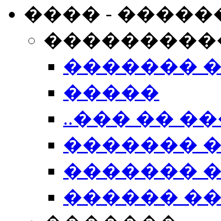
���� - �����
���������
������� 
�����
..��� �� ��
������� 
������� �
������ �