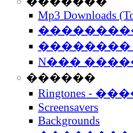
�������
Mp3 Downloads (To
�����������
�������� 
N��� �����
������
Ringtones - ��
Screensavers
Backgrounds