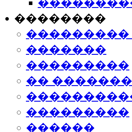
���������
��������
���������
�������
���������
�� ������
���������
���������
������