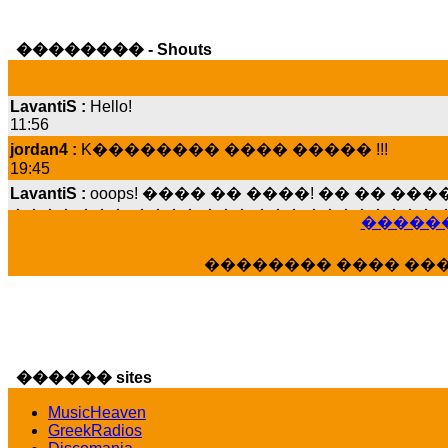
�������� - Shouts
LavantiS :
Hello!
11:56
jordan4 :
K�������� ���� ����� !!!
19:45
LavantiS :
ooops! ���� �� ����! �� �� �
���� ���; ���� ��� ��� �������� �
15:07
������
Dimitris_P :
���� ����� �������� ����
21:20
�������� ���� ��
LavantiS :
����� ���� ������� ��� ���
������� �����?" ..............���� �
�������...
16:40
veronica :
E���� 2012 ��� ����� ��� ��
������ sites
������� ��������� ���� ������ 
MusicHeaven
16:39
GreekRadios
veronica :
[
URL
] ���� ���;