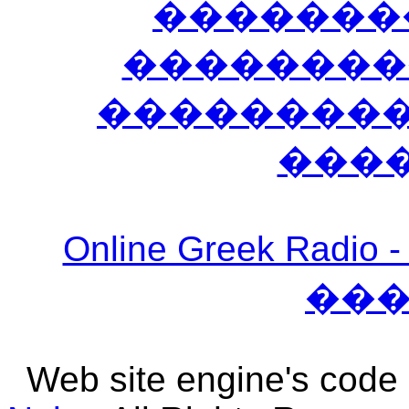
�������
��������
����������
���
Online Greek Ra
��
Web site engine's code