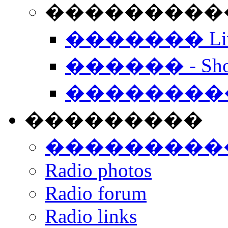
���������� -
������� Live
������ - Sho
��������
���������
���������
Radio photos
Radio forum
Radio links