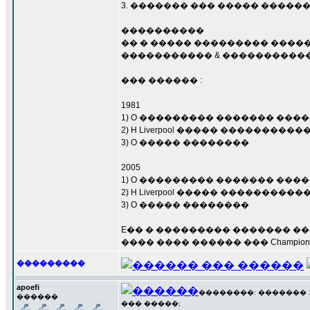
3. ������� ��� ����� ������
����������
�� � ����� ��������� �����
����������� & �����������
��� ������ :
1981
1) O ��������� ������� ���
2) H Liverpool ����� ��������
3) O ����� ��������
2005
1) O ��������� ������� ���
2) H Liverpool ����� ��������
3) O ����� ��������
E�� � ��������� ������� ���
���� ���� ������ ��� Champio
���������
apoefi
��������: ������� 15 �
������
��� �����;