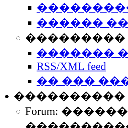
��������
������ �
��������� 
������� 
RSS/XML feed
�� ��� ��
����������
Forum: �����
����������