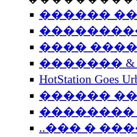
������ �
��������
���� ���
������� &
HotStation Goe
������ �
�������� 
..��� � �