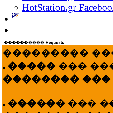
HotStation.gr Faceboo
����������-Requests
��������� ��
�����
��� ��
�������� ���
������
��� �