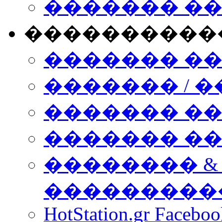
������� �
����������
������� �
������� / �
������� �
������� ��� n
�������� &
���������
HotStation.gr Facebo