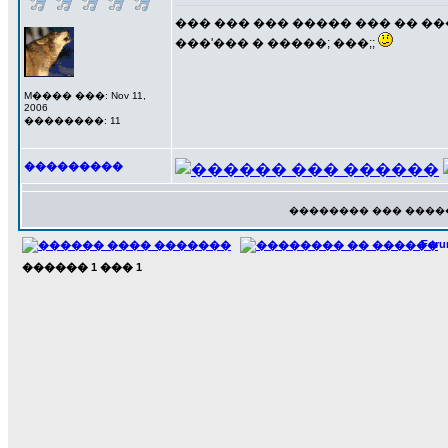
��� ��� ��� ����� ��� �� ���� 
���'��� � �����; ���;;
M���� ���: Nov 11,
2006
��������: 11
���������
�������� ��� ����
For
������
1
���
1