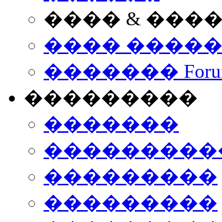
���� & ���
���� ����
������� Foru
���������
�������
����������
���������
���������