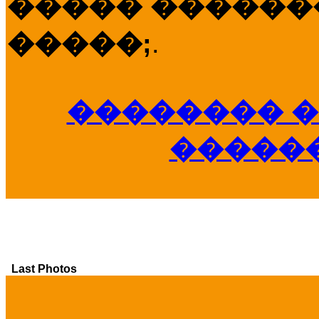
����� �������
�����;
.
�������� �
�����
Last Photos