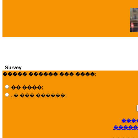
�
Survey
����� ������ ��� ����;
�� ����;
..� ��� ������;
���
�����