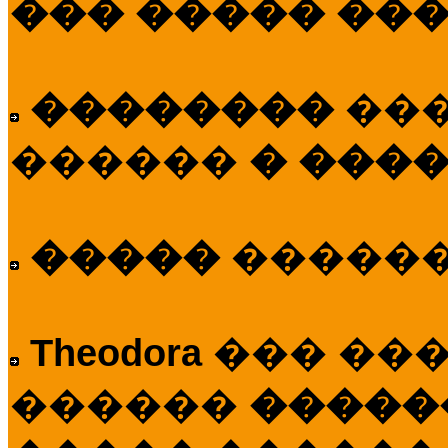
��� ����� ��
��������
��
������
� ����
�����
�����
Theodora
��� ��
������
�����