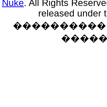
Nuke
. All Rights Reserv
released under 
���������� �
����