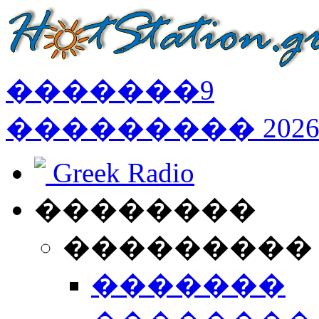
�������
9
���������
202
Greek Radio
��������
���������
�������