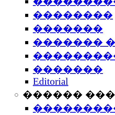
��������
��������
�������
������� 
��������
�������
Editorial
������ ��
��������