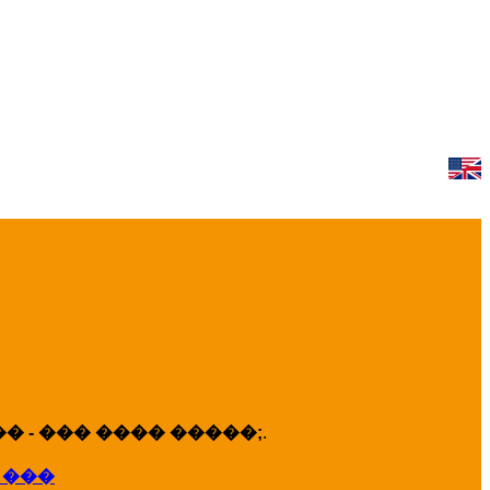
 - ��� ���� �����;
.
 ���