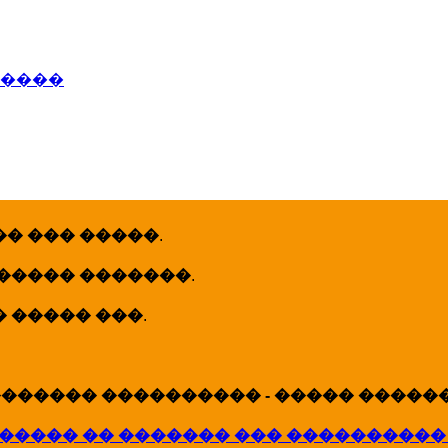
�����
� ��� �����
.
 ����� �������
.
� ����� ���
.
������ ���������� - ����� �������
����� �� ������� ��� ����������