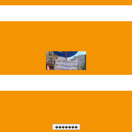
��� ����
�����..