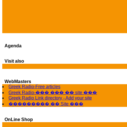
Agenda
Visit also
WebMasters
Greek Radio-Free articles
Greek Radio-��� ��� �� site ���
Greek Radio Link directory - Add your site
��������� �� Site ���
OnLine Shop