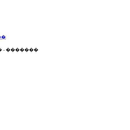
��
� - �������