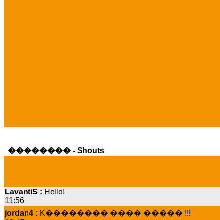
�������� - Shouts
LavantiS :
Hello!
11:56
jordan4 :
K�������� ���� ����� !!!
19:45