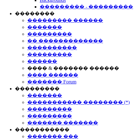
Backgrounds
��������� - ���������
��������
��������� ������
�������
���������
�� �������������
����������
���������
������
���� & ������� ������
���� ������
������� Forum
���������
�������
����������� �������� (*)
���������
���������
������� �������
�����������
������� ���