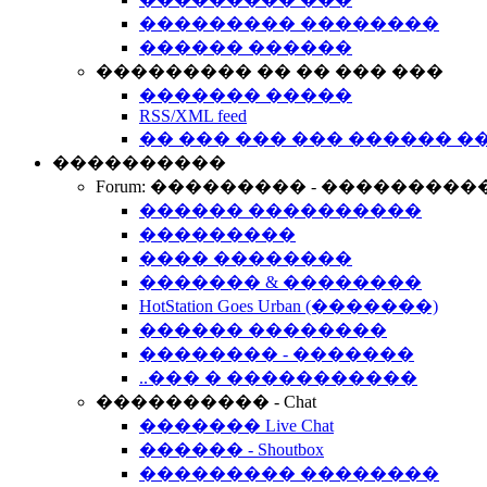
��������� ��������
������ ������
��������� �� �� ��� ���
������� �����
RSS/XML feed
�� ��� ��� ��� ������ �
����������
Forum: ��������� - ���������
������ ����������
���������
���� ��������
������� & ��������
HotStation Goes Urban (�������)
������ ��������
�������� - �������
..��� � �����������
���������� - Chat
������� Live Chat
������ - Shoutbox
��������� ��������