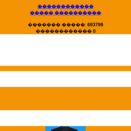
������������
����� ����������
X�����
������� �����:
693799
�����
������������
0
HotStat ...
Homeland