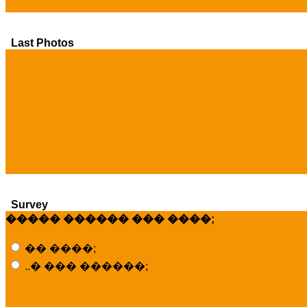
Last Photos
Survey
����� ������ ��� ����;
�� ����;
..� ��� ������;