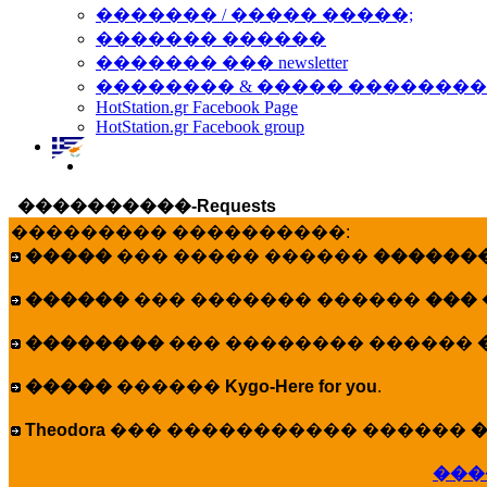
������� / ����� �����;
������� ������
������� ��� newsletter
�������� & ����� �������
HotStation.gr Facebook Page
HotStation.gr Facebook group
����������-Requests
��������� ����������:
�����
��� ����� ������
�������
������
��� ������� ������
���
��������
��� �������� ������
�����
������
Kygo-Here for you
.
Theodora
��� ����������� ������
�
���