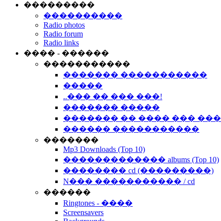
���������
����������
Radio photos
Radio forum
Radio links
���� - ������
�����������
������� �����������
�����
..��� �� ��� ���!
������� �����
������� �� ���� ��� ��
������ �����������
�������
Mp3 Downloads (Top 10)
������������� albums (Top 10)
�������� cd (���������)
N��� ����������� / cd
������
Ringtones - ����
Screensavers