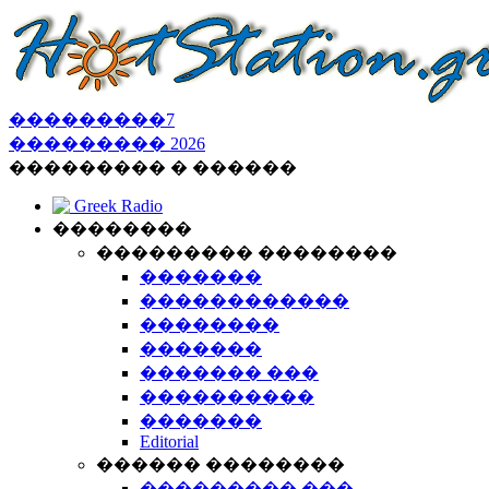
���������
7
���������
2026
��������� � ������
Greek Radio
��������
��������� ��������
�������
������������
��������
�������
������� ���
����������
�������
Editorial
������ ��������
��������� ���