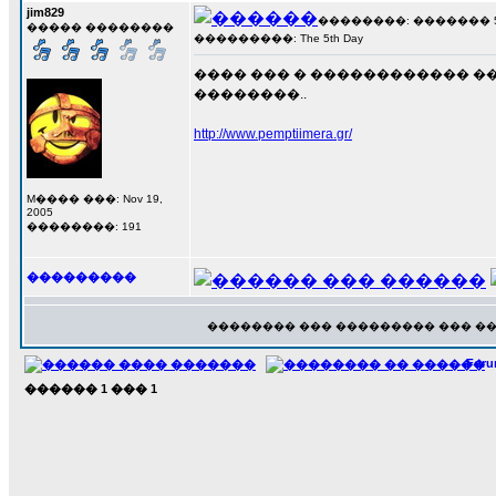
jim829
��������: ������� 5 ��
����� ��������
���������: The 5th Day
���� ��� � ������������ ���
��������..
http://www.pemptiimera.gr/
M���� ���: Nov 19,
2005
��������: 191
���������
�������� ��� ��������� ��� �
For
������
1
���
1