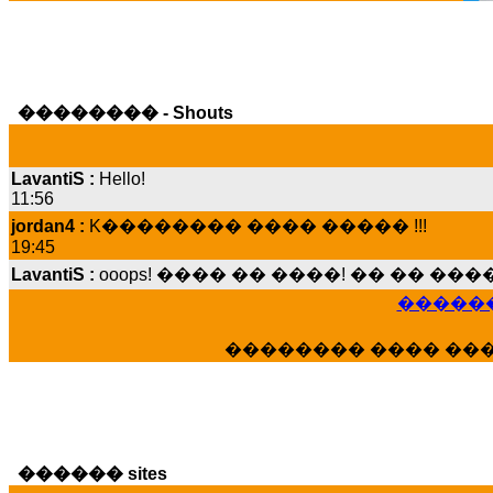
�������� - Shouts
LavantiS :
Hello!
11:56
jordan4 :
K�������� ���� ����� !!!
19:45
LavantiS :
ooops! ���� �� ����! �� �� �
���� ���; ���� ��� ��� �������� �
15:07
������
Dimitris_P :
���� ����� �������� ����
21:20
�������� ���� ��
LavantiS :
����� ���� ������� ��� ���
������� �����?" ..............���� �
�������...
16:40
veronica :
E���� 2012 ��� ����� ��� ��
������ sites