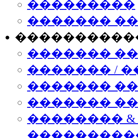
���������
������� �
����������
������� �
������� / �
������� �
������� ��� n
�������� &
���������