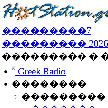
���������
7
���������
202
��������� � 
Greek Radio
��������
���������