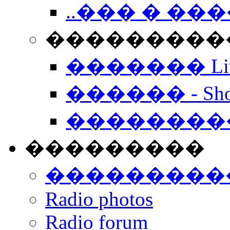
..��� � �
���������� -
������� Live
������ - Sho
��������
���������
���������
Radio photos
Radio forum