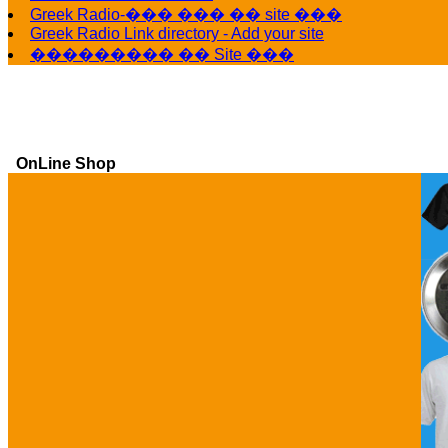
Greek Radio-��� ��� �� site ���
Greek Radio Link directory - Add your site
��������� �� Site ���
OnLine Shop
Ga