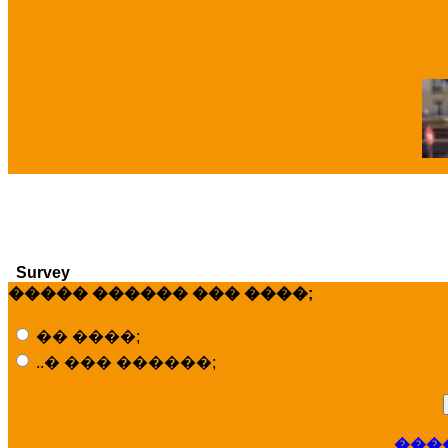
�
Survey
����� ������ ��� ����;
�� ����;
..� ��� ������;
���