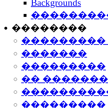
Backgrounds
���������
��������
���������
�������
���������
�� ������
���������
���������