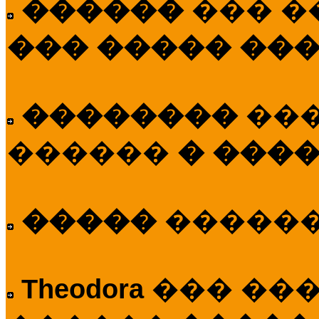
������
��� �
��� ����� ��
��������
��
������
� ����
�����
�����
Theodora
��� ��