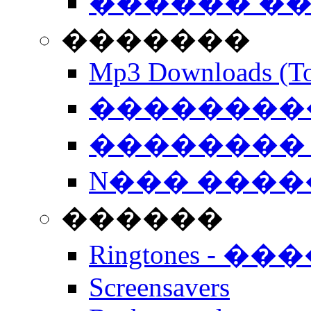
������ �
�������
Mp3 Downloads (To
�����������
�������� 
N��� �����
������
Ringtones - ��
Screensavers