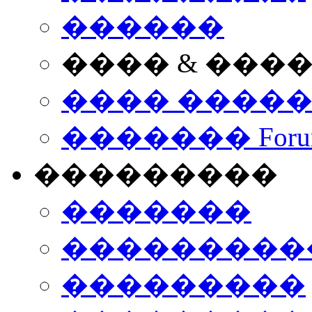
������
���� & ���
���� ����
������� Foru
���������
�������
����������
���������