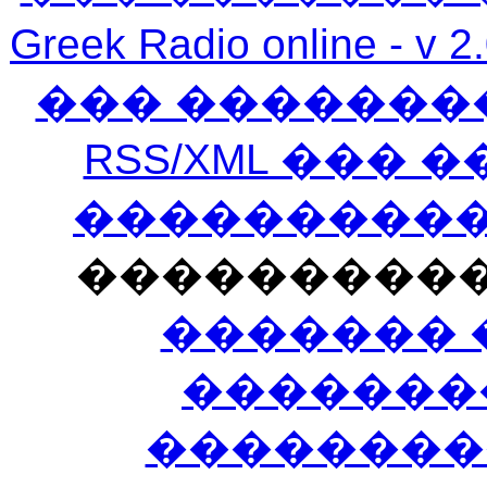
Greek Radio online
��� �������
RSS/XML ���
�����������
���������
������� 
�������
��������