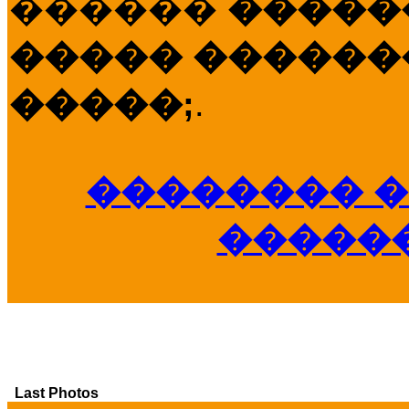
������
�����
����� �������
�����;
.
�������� �
�����
Last Photos