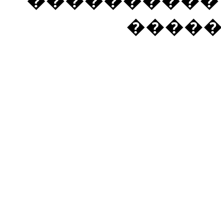
���������� �
����