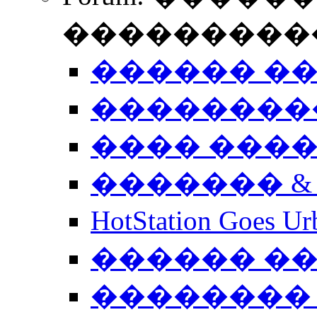
����������
������ �
��������
���� ���
������� &
HotStation Goe
������ �
�������� 