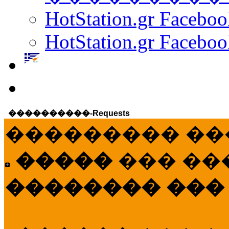
HotStation.gr Facebo
HotStation.gr Faceboo
����������-Requests
��������� ��
�����
��� ��
�������� ���