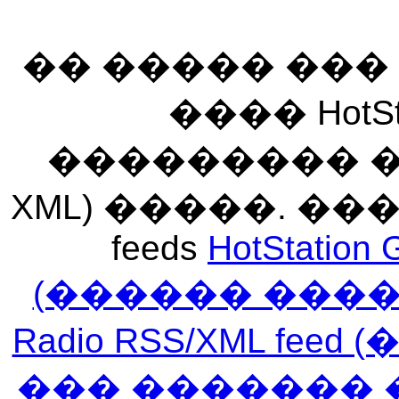
�� ����� ��
���� HotSt
��������� ��� 
XML) �����. �
feeds
HotStation 
(������ ���
Radio RSS/XML f
��� ������� 