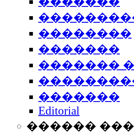
�������
��������
��������
�������
������� 
��������
�������
Editorial
������ ��