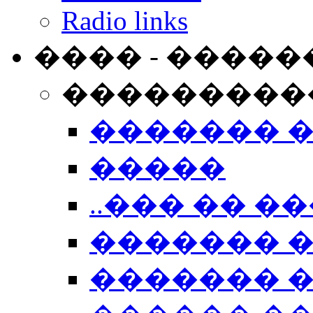
Radio links
���� - �����
���������
������� 
�����
..��� �� ��
������� 
������� �