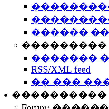
��������
��������
������ �
��������� 
������� 
RSS/XML feed
�� ��� ��
����������
Forum: �����