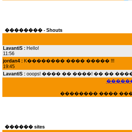
�������� - Shouts
LavantiS :
Hello!
11:56
jordan4 :
K�������� ���� ����� !!!
19:45
LavantiS :
ooops! ���� �� ����! �� �� �
���� ���; ���� ��� ��� �������� �
15:07
������
Dimitris_P :
���� ����� �������� ����
21:20
�������� ���� ��
LavantiS :
����� ���� ������� ��� ���
������� �����?" ..............���� �
�������...
16:40
veronica :
E���� 2012 ��� ����� ��� ��
������ sites