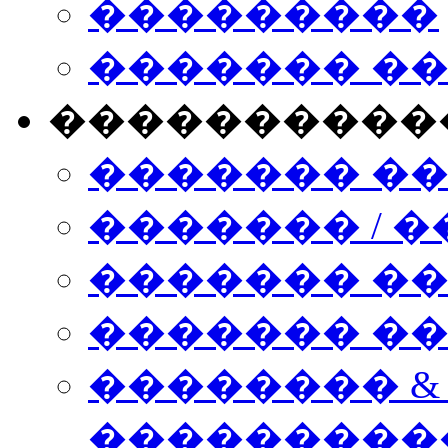
���������
������� �
����������
������� �
������� / �
������� �
������� ��� n
�������� &
���������