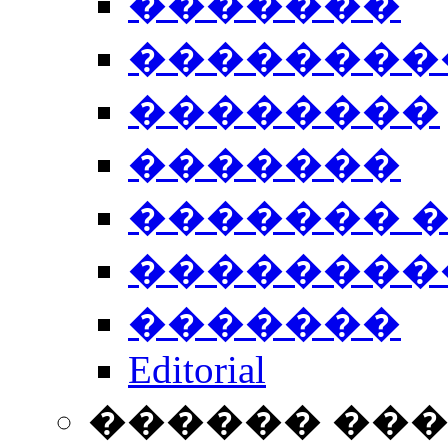
�������
��������
��������
�������
������� 
��������
�������
Editorial
������ ��