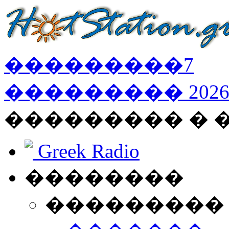
���������
7
���������
202
��������� � 
Greek Radio
��������
���������