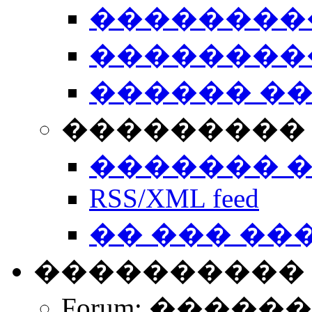
��������
��������
������ �
��������� 
������� 
RSS/XML feed
�� ��� ��
����������
Forum: �����