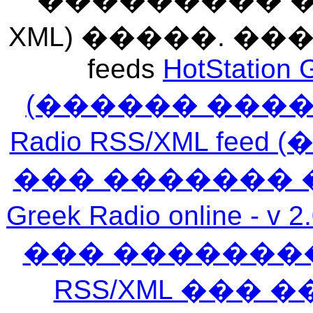
XML) �����. �
feeds
HotStation 
(������ ���
Radio RSS/XML f
��� ������� 
Greek Radio online
��� �������
RSS/XML ���