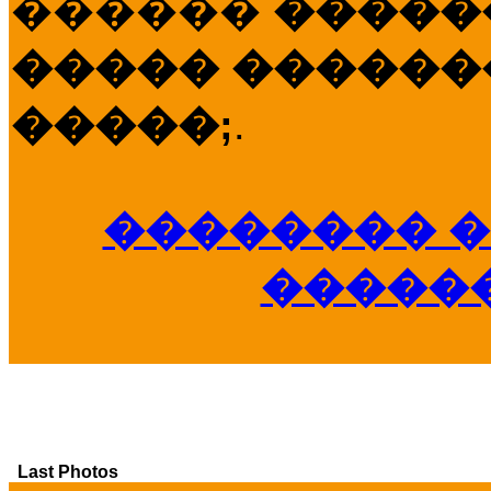
������
�����
����� �������
�����;
.
�������� �
�����
Last Photos