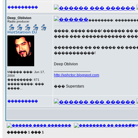
���������
Deep_Oblivion
��������: ��������� 1
Radio producer
����, ���� ����! ������ �
���� ��� ������������ ���
�������� �� �� ���� �� ����
�����������!
Deep Oblivion
_________________
M���� ���: Jun 17,
http://xphctoc.blogspot.com
2004
��������: 671
����/����: ���
��� Superstars
����...
���������
For
������
1
���
1