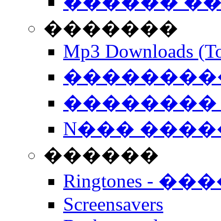
������ �
�������
Mp3 Downloads (To
�����������
�������� 
N��� �����
������
Ringtones - ��
Screensavers