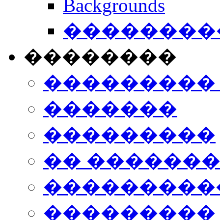
Backgrounds
���������
��������
���������
�������
���������
�� ������
���������
���������