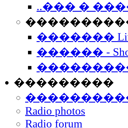
..��� � �
���������� -
������� Live
������ - Sho
��������
���������
���������
Radio photos
Radio forum