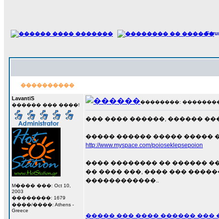
For
����������
LavantiS
��������: ��������� 1
������ ��� ����!
��� ���� ������, ������ ���
����� ������ ����� ����� �
http://www.myspace.com/poioseklepsepoion
���� �������� �� ������ �
�� ���� ���, ���� ��� ����
������������..
M���� ���: Oct 10,
2003
��������: 1679
����/����: Athens -
Greece
����� ��� ���� ������ ��� 