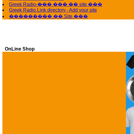
Greek Radio-��� ��� �� site ���
Greek Radio Link directory - Add your site
��������� �� Site ���
OnLine Shop
Ga