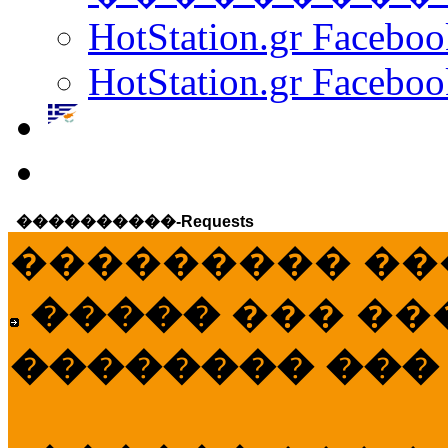
HotStation.gr Facebo
HotStation.gr Faceboo
����������-Requests
��������� ��
�����
��� ��
�������� ���