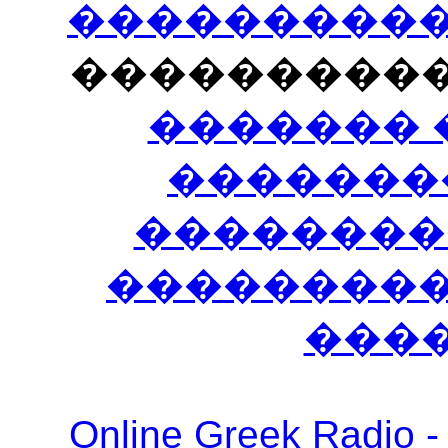
�����������
���������
������� 
�������
��������
����������
���
Online Greek Ra