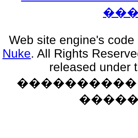
��
Web site engine's code
Nuke
. All Rights Reserv
released under 
���������� �
����