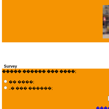
�
Survey
����� ������ ��� ����;
�� ����;
..� ��� ������;
���