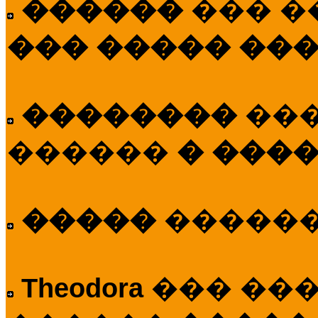
������
��� �
��� ����� ��
��������
��
������
� ����
�����
�����
Theodora
��� ��