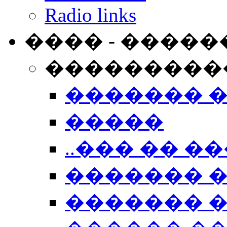
Radio links
���� - �����
���������
������� 
�����
..��� �� ��
������� 
������� �