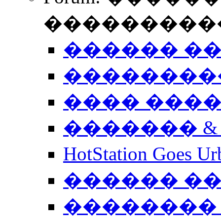
����������
������ �
��������
���� ���
������� &
HotStation Goe
������ �
�������� 