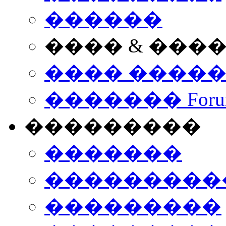
������
���� & ���
���� ����
������� Foru
���������
�������
����������
���������