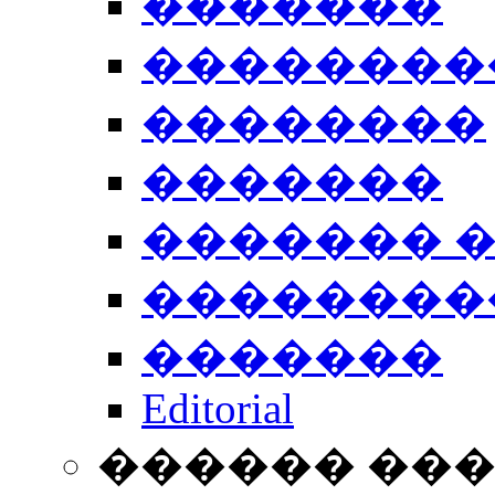
�������
��������
��������
�������
������� 
��������
�������
Editorial
������ ��