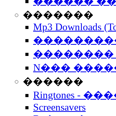
������ �
�������
Mp3 Downloads (To
�����������
�������� 
N��� �����
������
Ringtones - ��
Screensavers