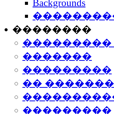
Backgrounds
���������
��������
���������
�������
���������
�� ������
���������
���������