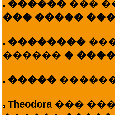
������
��� �
��� ����� ��
��������
��
������
� ����
�����
�����
Theodora
��� ��