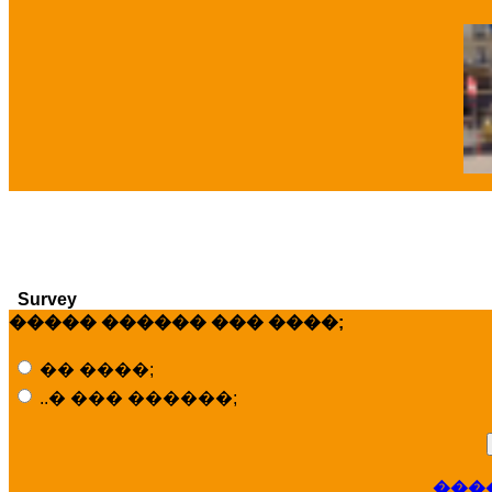
�
Survey
����� ������ ��� ����;
�� ����;
..� ��� ������;
���