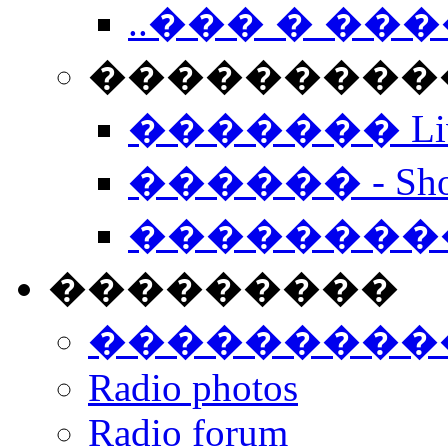
..��� � �
���������� -
������� Live
������ - Sho
��������
���������
���������
Radio photos
Radio forum