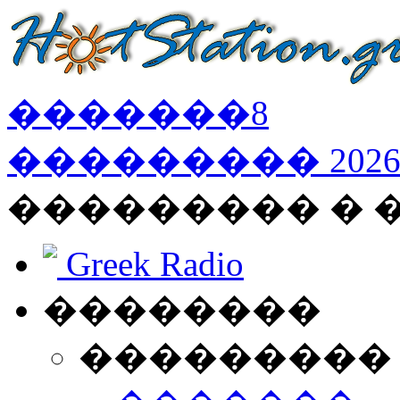
�������
8
���������
202
��������� �
Greek Radio
��������
���������