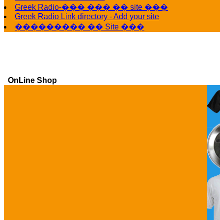
Greek Radio-��� ��� �� site ���
Greek Radio Link directory - Add your site
��������� �� Site ���
OnLine Shop
Ga