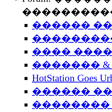
����������
������ �
��������
���� ���
������� &
HotStation Goe
������ �
�������� 