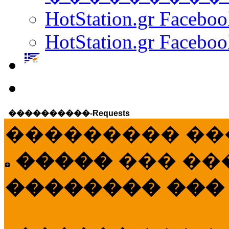
HotStation.gr Facebo
HotStation.gr Faceboo
����������-Requests
��������� ��
�����
��� ��
�������� ���