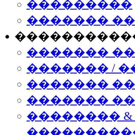
���������
������� �
����������
������� �
������� / �
������� �
������� ��� n
�������� &
���������