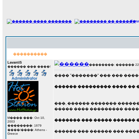
For
����������
LavantiS
��������: ������ 22 ��
������ ��� ����!
���� "�������" ��� ��� ���
������ ��������� ���� �� ��
���, ������ ������� �����
����� ���� ��������� ���������
M���� ���: Oct 10,
������� ��� ����� ������ �
2003
��������: 1679
����/����: Athens -
������ ��� ������ ��� ����
Greece