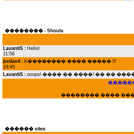
�������� - Shouts
LavantiS :
Hello!
11:56
jordan4 :
K�������� ���� ����� !!!
19:45
LavantiS :
ooops! ���� �� ����! �� �� �
���� ���; ���� ��� ��� �������� �
15:07
������
Dimitris_P :
���� ����� �������� ����
21:20
�������� ���� ��
LavantiS :
����� ���� ������� ��� ���
������� �����?" ..............���� �
�������...
16:40
veronica :
E���� 2012 ��� ����� ��� ��
������ sites