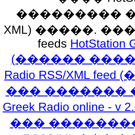
��������� ��� 
XML) �����. �
feeds
HotStation 
(������ ���
Radio RSS/XML f
��� ������� 
Greek Radio online
��� �������