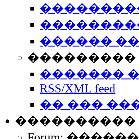
��������
��������
������ �
��������� 
������� 
RSS/XML feed
�� ��� ��
����������
Forum: �����