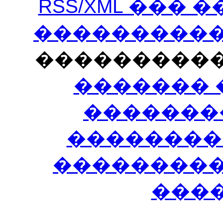
RSS/XML ���
�����������
���������
������� 
�������
��������
����������
���