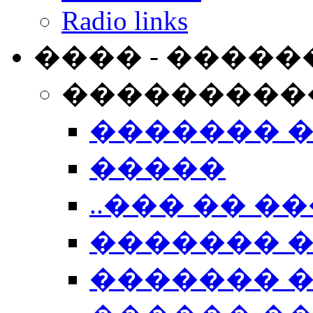
Radio links
���� - �����
���������
������� 
�����
..��� �� ��
������� 
������� �