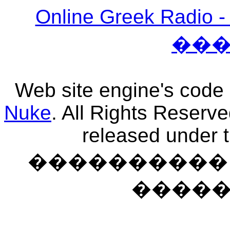
Online Greek Ra
��
Web site engine's code
Nuke
. All Rights Reserv
released under 
���������� �
����