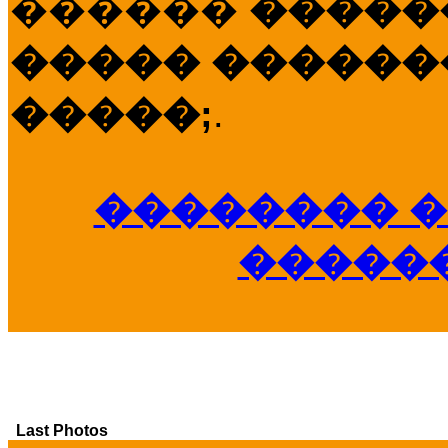
������
�����
����� �������
�����;
.
�������� �
�����
Last Photos