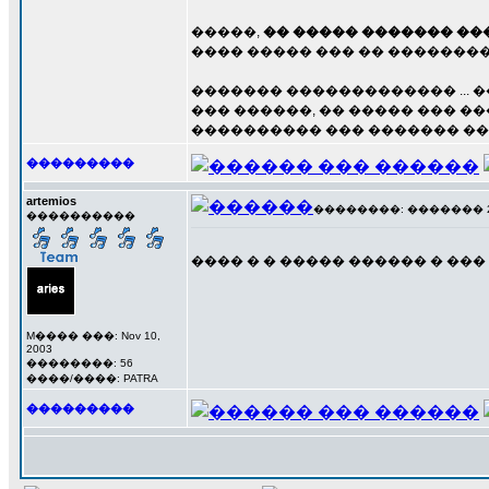
�����,
�� ����� ������� ��
���� ����� ��� �� ��������
������� ������������� ... 
��� ������, �� ����� ��� ���
���������� ��� ������� ��� Hot
���������
artemios
��������: ������� 24 �
����������
���� � � ����� ������ � ��
M���� ���: Nov 10,
2003
��������: 56
����/����: PATRA
���������