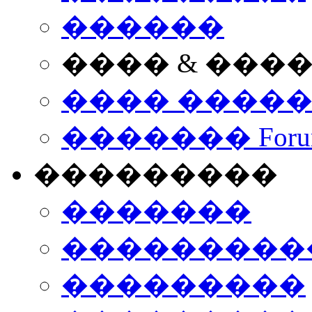
������
���� & ���
���� ����
������� Foru
���������
�������
����������
���������