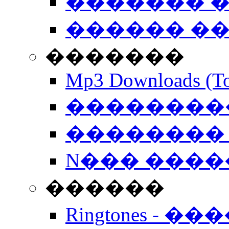
������� �
������ �
�������
Mp3 Downloads (To
�����������
�������� 
N��� �����
������
Ringtones - ��