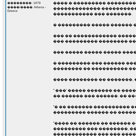
���� � ��������� ��������,
��������: 1679
����/����: Athens -
������������� �����������
Greece
����������� ��� �������.
� ��������� ����� ������ 
��� �� ������������ �����
��� ��������� �������� ���
��� ����� ����� ����� ���
� ��������� ��� ������ ���
�������� �� ���������� ��
���� �������� �� �������, 
" ���' ����� ������� �� ��
�� ������ ��� ������. �� ��
"� �� ������� ���������� �
��������� ������ �� ����� 
"���� �� ������ �� ������ 
��������� ��� ��������, ��
������������ ��� ��� ����