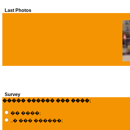
Last Photos
�
Survey
����� ������ ��� ����;
�� ����;
..� ��� ������;