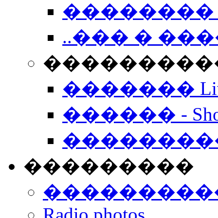
�������� 
..��� � �
���������� -
������� Live
������ - Sho
��������
���������
���������
Radio photos