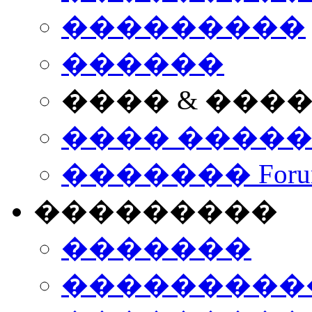
���������
������
���� & ���
���� ����
������� Foru
���������
�������
����������