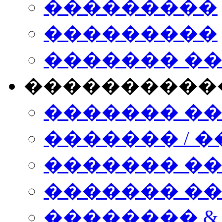
���������
���������
������� �
����������
������� �
������� / �
������� �
������� ��� n
�������� &