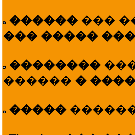
������
��� �
��� ����� ��
��������
��
������
� ����
�����
�����