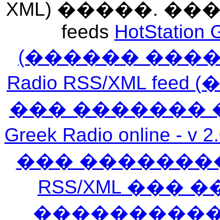
XML) �����. �
feeds
HotStation 
(������ ���
Radio RSS/XML f
��� ������� 
Greek Radio online
��� �������
RSS/XML ���
�����������