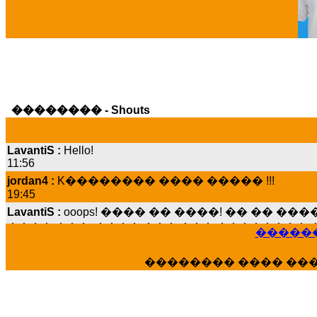
�������� - Shouts
LavantiS :
Hello!
11:56
jordan4 :
K�������� ���� ����� !!!
19:45
LavantiS :
ooops! ���� �� ����! �� �� �
���� ���; ���� ��� ��� �������� �
15:07
������
Dimitris_P :
���� ����� �������� ����
21:20
�������� ���� ��
LavantiS :
����� ���� ������� ��� ���
������� �����?" ..............���� �
�������...