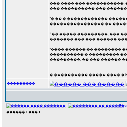
��� ���� ��� �����������. 
��� ���������� ��� ������
"� �� � ������������ ����
���������������� �� ����� 
" �� ����� ���������, ���
������� ��� ��� ������ ��� 
"���� ������ �� �������� 
���������� � ��������� ���
���������, �� ��� ������ ��
� ���������� ����� ���� �
���������
For
������
1
���
1