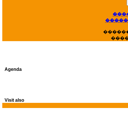
���
�����
�����
���
Agenda
Visit also
G