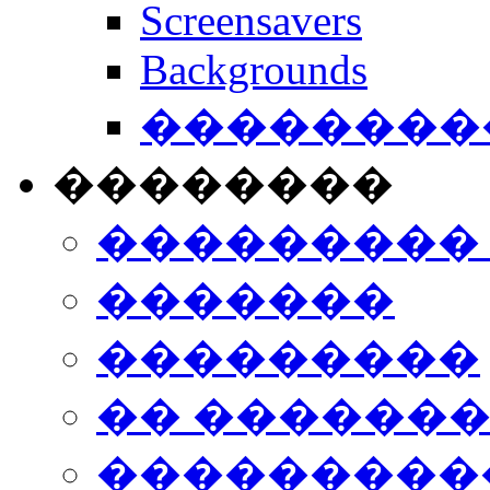
Screensavers
Backgrounds
���������
��������
���������
�������
���������
�� ������
���������