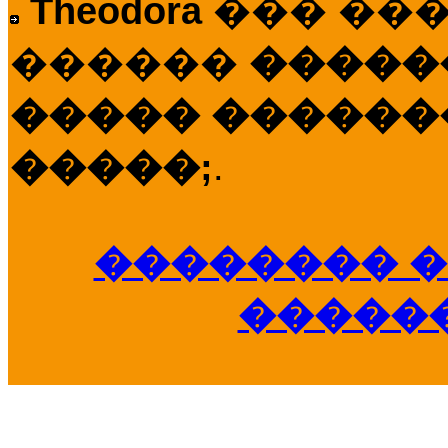
Theodora
��� ��
������
�����
����� �������
�����;
.
�������� �
�����