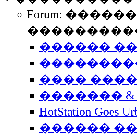
Forum: �����
����������
������ �
��������
���� ���
������� &
HotStation Goe
������ �