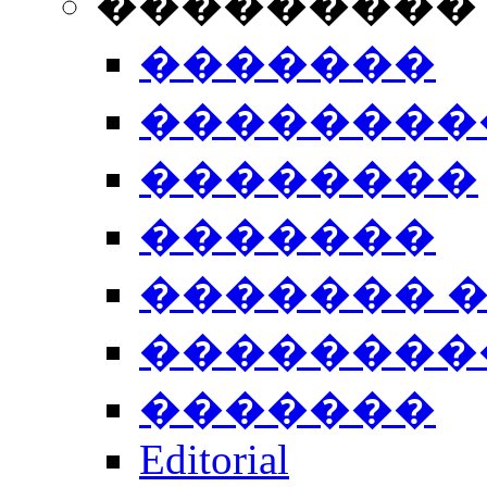
���������
�������
��������
��������
�������
������� 
��������
�������
Editorial