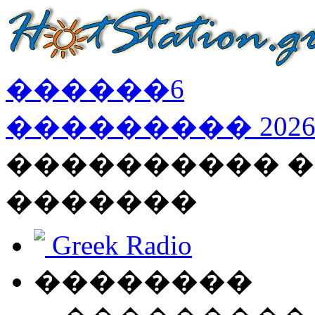
������
6
���������
202
���������� �
�������
Greek Radio
��������