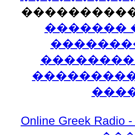
���������
������� 
�������
��������
����������
���
Online Greek Ra