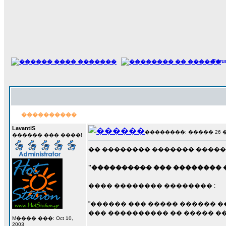
For
����������
LavantiS
��������: ����� 26 ���
������ ��� ����!
�� �������� ������� �����
"���������� ��� �������� 
���� �������� �������� :
"������ ��� ����� ������ �
��� ���������� �� ����� ��
M���� ���: Oct 10,
2003