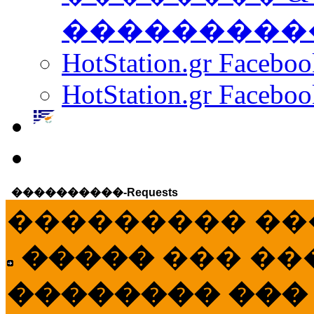
���������
HotStation.gr Facebo
HotStation.gr Faceboo
����������-Requests
��������� ��
�����
��� ��
�������� ���