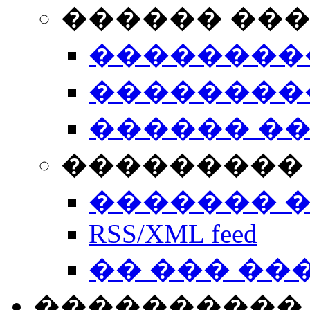
������ ��
��������
��������
������ �
��������� 
������� 
RSS/XML feed
�� ��� ��
����������