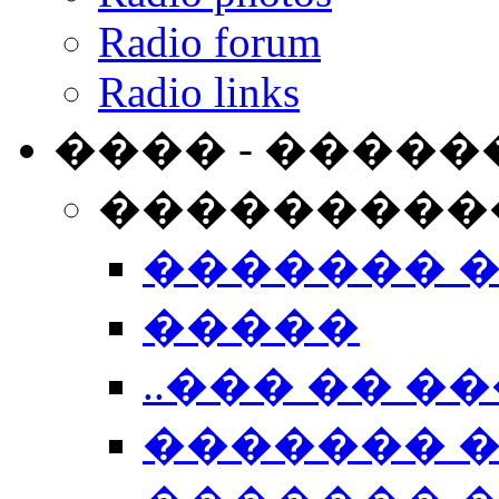
Radio forum
Radio links
���� - �����
���������
������� 
�����
..��� �� ��
������� 