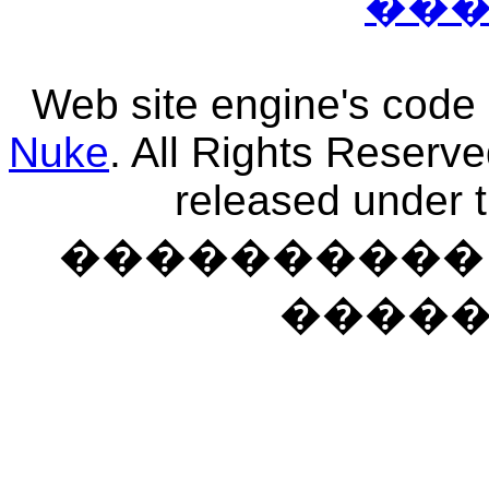
��
Web site engine's code
Nuke
. All Rights Reserv
released under 
���������� �
����