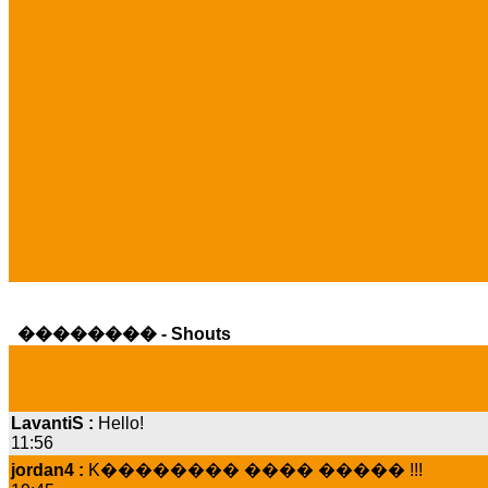
�������� - Shouts
LavantiS :
Hello!
11:56
jordan4 :
K�������� ���� ����� !!!
19:45