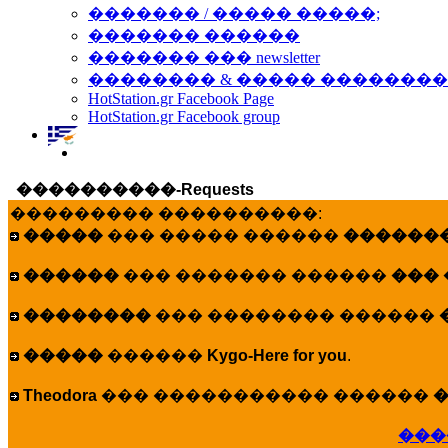
������� / ����� �����;
������� ������
������� ��� newsletter
�������� & ����� �������
HotStation.gr Facebook Page
HotStation.gr Facebook group
����������-Requests
��������� ����������:
�����
��� ����� ������
�������
������
��� ������� ������
���
��������
��� �������� ������
�����
������
Kygo-Here for you
.
Theodora
��� ����������� ������
�
���