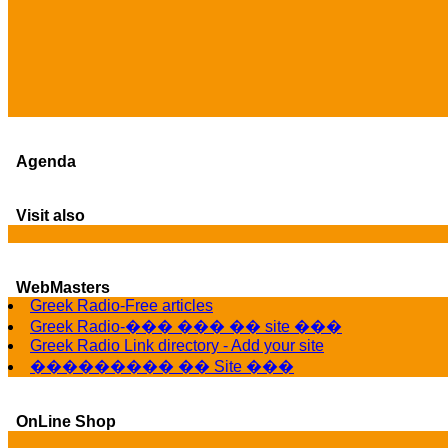
Agenda
Visit also
WebMasters
Greek Radio-Free articles
Greek Radio-��� ��� �� site ���
Greek Radio Link directory - Add your site
��������� �� Site ���
OnLine Shop