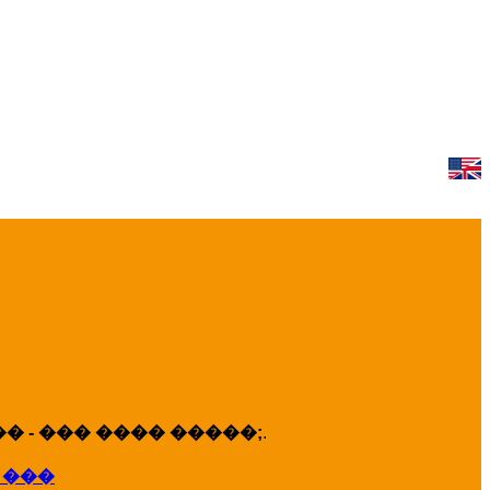
 - ��� ���� �����;
.
 ���