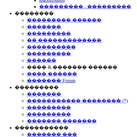
Backgrounds
��������� - ���������
��������
��������� ������
�������
���������
�� �������������
����������
���������
������
���� & ������� ������
���� ������
������� Forum
���������
�������
����������� �������� (*)
���������
���������
������� �������
�����������
������� ���