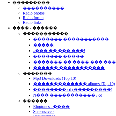
���������
����������
Radio photos
Radio forum
Radio links
���� - ������
�����������
������� �����������
�����
..��� �� ��� ���!
������� �����
������� �� ���� ��� ��
������ �����������
�������
Mp3 Downloads (Top 10)
������������� albums (Top 10)
�������� cd (���������)
N��� ����������� / cd
������
Ringtones - ����
Screensavers