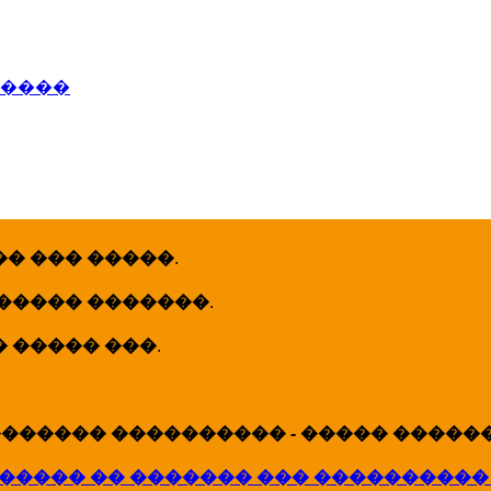
�����
� ��� �����
.
 ����� �������
.
� ����� ���
.
������ ���������� - ����� �������
����� �� ������� ��� ����������