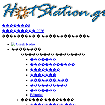
�������
8
���������
2026
��������� � �������������
Greek Radio
��������
��������� ��������
�������
������������
��������
�������
������� ���
����������
�������
Editorial
������ ��������
��������� ���