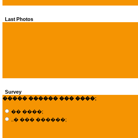
Last Photos
Survey
����� ������ ��� ����;
�� ����;
..� ��� ������;