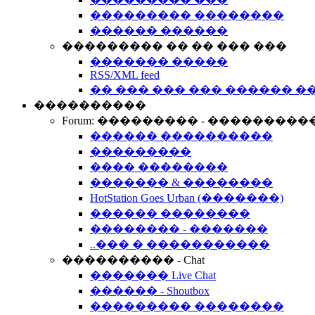
��������� ��������
������ ������
��������� �� �� ��� ���
������� �����
RSS/XML feed
�� ��� ��� ��� ������ �
����������
Forum: ��������� - ���������
������ ����������
���������
���� ��������
������� & ��������
HotStation Goes Urban (�������)
������ ��������
�������� - �������
..��� � �����������
���������� - Chat
������� Live Chat
������ - Shoutbox
��������� ��������