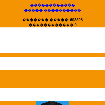
������������
����� ����������
X�����
������� �����:
693808
�����
������������
0
HotStat ...
Homeland