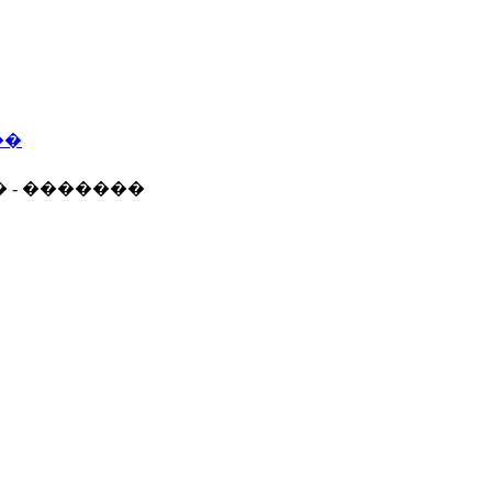
��
� - �������