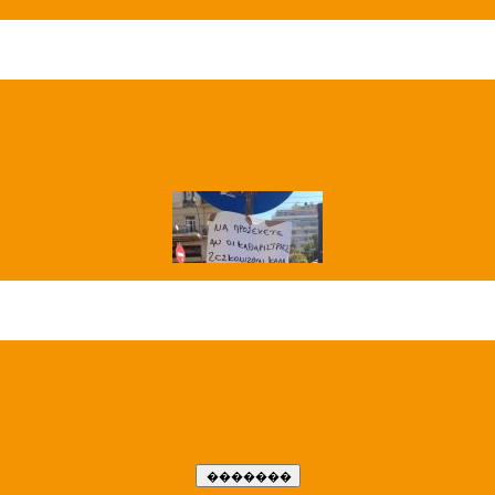
��� ����
�����..