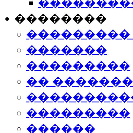
���������
��������
���������
�������
���������
�� ������
���������
���������
������