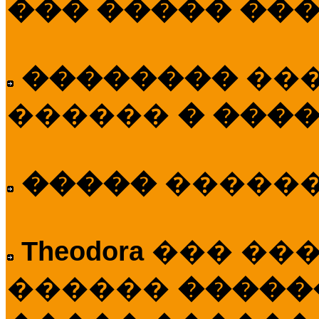
��� ����� ��
��������
��
������
� ����
�����
�����
Theodora
��� ��
������
�����