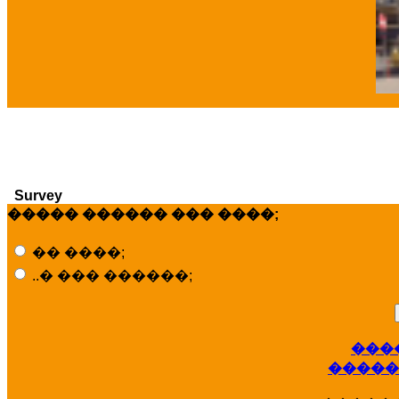
�
Survey
����� ������ ��� ����;
�� ����;
..� ��� ������;
���
�����