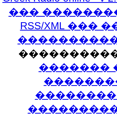
��� �������
RSS/XML ���
�����������
���������
������� 
�������
��������
����������