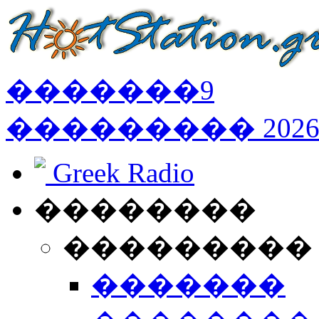
�������
9
���������
202
Greek Radio
��������
���������
�������