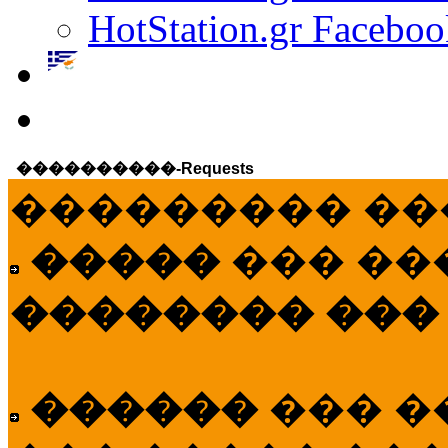
HotStation.gr Faceboo
����������-Requests
��������� ��
�����
��� ��
�������� ���
������
��� �