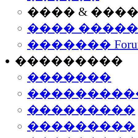
���� & ���
���� ����
������� Foru
���������
�������
����������
���������
���������