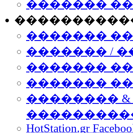
������� �
����������
������� �
������� / �
������� �
������� ��� n
�������� &
���������
HotStation.gr Facebo