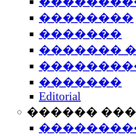
��������
��������
�������
������� 
��������
�������
Editorial
������ ��
��������