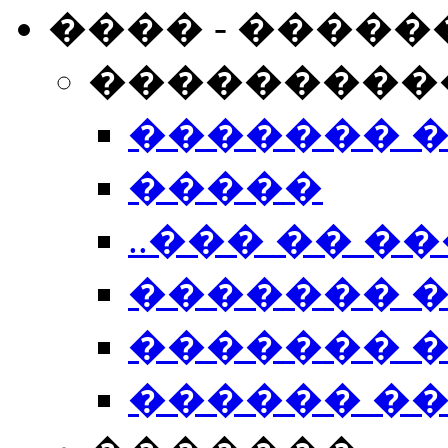
���� - �����
���������
������� 
�����
..��� �� ��
������� 
������� �
������ �