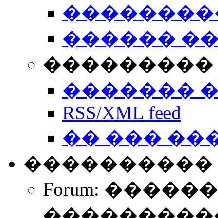
��������
������ �
��������� 
������� 
RSS/XML feed
�� ��� ��
����������
Forum: �����
����������