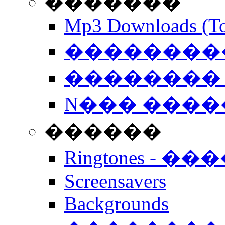
�������
Mp3 Downloads (To
�����������
�������� 
N��� �����
������
Ringtones - ��
Screensavers
Backgrounds