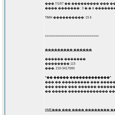
��� 7/1/07 �� ��������� ��
���� ������� : 3 �.� & ������� : 
TIMH ����������: 15 €
==============================
��������� ������
������ �������
�������� 115
���. 210-3417000
“�� ����� �������������”
��� �� ��������� ��� ����
��� ���� ��� ������ �����
�� ����� ������������� �
HME��� ��� ���� �������� 