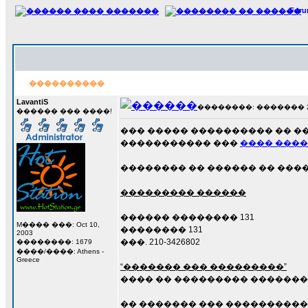
For
����������
LavantiS
��������: ������� 20 �
������ ��� ����!
��� ����� ���������� �� �
����������� ���
���� ����
�������� �� ������ �� ���
��������� ������
������ �������� 131
M���� ���: Oct 10,
�������� 131
2003
���. 210-3426802
��������: 1679
����/����: Athens -
Greece
“������� ��� ���������”
���� �� ��������� �������
�� ������� ��� ����������