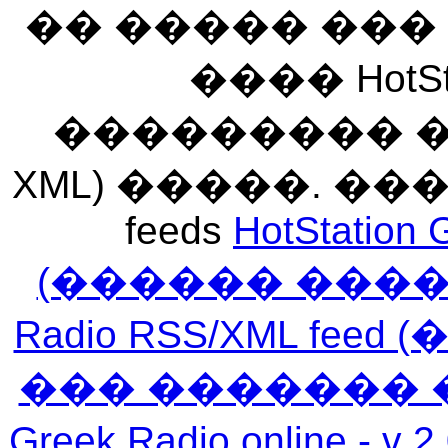
�� ����� ��
���� HotSt
��������� ��� 
XML) �����. �
feeds
HotStation 
(������ ���
Radio RSS/XML f
��� ������� 
Greek Radio online