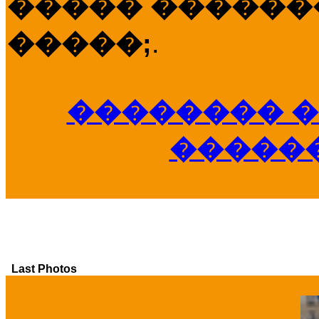
����� �������
�����;
.
�������� �
�����
Last Photos