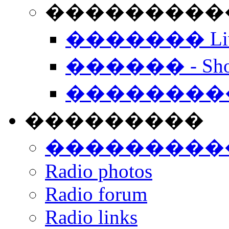
���������� -
������� Live
������ - Sho
��������
���������
���������
Radio photos
Radio forum
Radio links