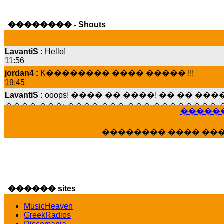
�������� - Shouts
LavantiS :
Hello!
11:56
jordan4 :
K�������� ���� ����� !!!
19:45
LavantiS :
ooops! ���� �� ����! �� �� �
���� ���; ���� ��� ��� �������� �
15:07
������
Dimitris_P :
���� ����� �������� ����
21:20
�������� ���� ��
LavantiS :
����� ���� ������� ��� ���
������� �����?" ..............���� �
�������...
16:40
veronica :
E���� 2012 ��� ����� ��� ��
������ sites
������� ��������� ���� ������ 
16:39
MusicHeaven
GreekRadios
veronica :
[
URL
] ���� ���;