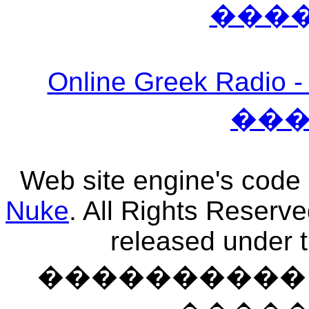
���
Online Greek Ra
��
Web site engine's code
Nuke
. All Rights Reserv
released under 
���������� �