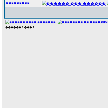
���������
For
������
1
���
1