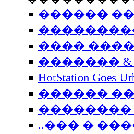
������ �
��������
���� ���
������� &
HotStation Goe
������ �
�������� 
..��� � �