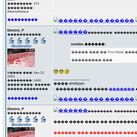
��������: 373
����/����:
Athens/Greece
���������
Dimitris_P
��������: ��������� 2
�����������
neokles ������:
����� ��� �� Post Reply ��
��������� ���
M���� ���: Nov 22,
2003
_________________
��������: 1446
���� dmitspan
����/����: �����/
- ���������� ����
�������
����� ��������
���������
Dimitris_P
��������: ��������� 2
�����������
���� ���� ���� �� �������
������, ��� ��������� ���