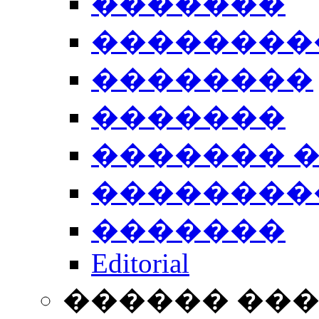
�������
��������
��������
�������
������� 
��������
�������
Editorial
������ ��