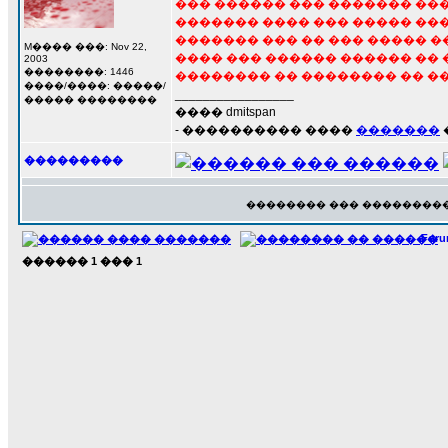
��� ������ ��� ������� ��
������� ���� ��� ����� ���
������� ��� �� ��� ����� 
M���� ���: Nov 22,
���� ��� ������ ������ ��
2003
��������: 1446
�������� �� �������� �� �
����/����: �����/
_________________
����� ��������
���� dmitspan
- ���������� ����
�������
���������
�������� ��� ���������
For
������
1
���
1