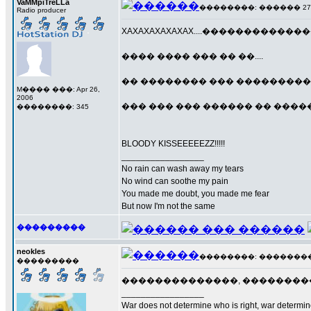
VaMMpiTreLLa
��������: ������ 27 ��
Radio producer
XAXAXAXAXAXAX....������������
���� ���� ��� �� ��....
�� �������� ��� ��������� , �
M���� ���: Apr 26,
2006
��� ��� ��� ������ �� ������
��������: 345
BLOODY KISSEEEEEZZ!!!!!
_________________
No rain can wash away my tears
No wind can soothe my pain
You made me doubt, you made me fear
But now I'm not the same
���������
neokles
��������: ��������� 2
���������
��������������, ��������
_________________
War does not determine who is right, war determine