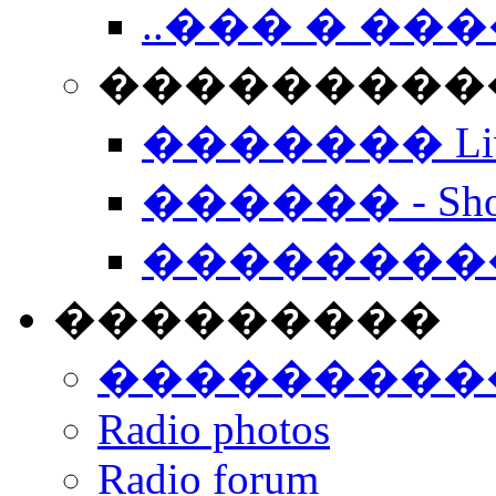
..��� � �
���������� -
������� Live
������ - Sho
��������
���������
���������
Radio photos
Radio forum