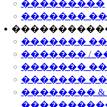
���������
������� �
����������
������� �
������� / �
������� �
������� ��� n
�������� &
���������