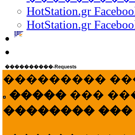
HotStation.gr Facebo
HotStation.gr Faceboo
����������-Requests
��������� ��
�����
��� ��
�������� ���