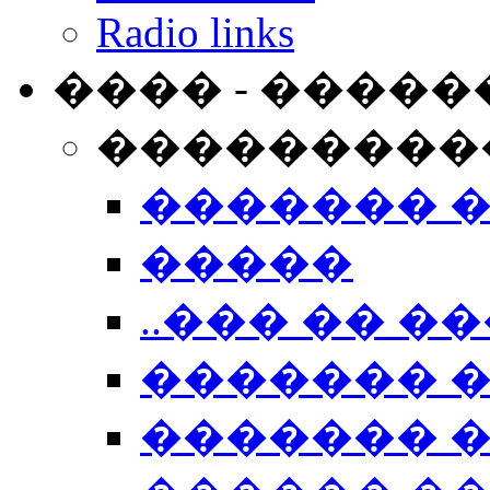
Radio links
���� - �����
���������
������� 
�����
..��� �� ��
������� 
������� �