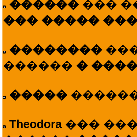
������
��� �
��� ����� ��
��������
��
������
� ����
�����
�����
Theodora
��� ��