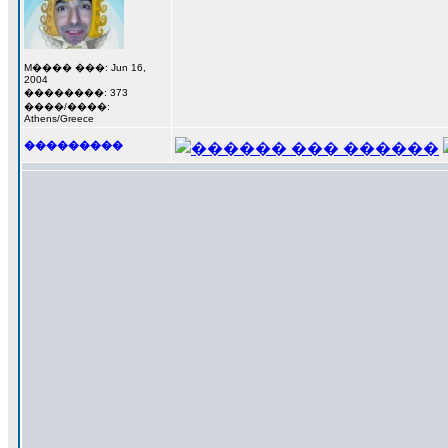
M���� ���: Jun 16,
2004
��������: 373
����/����:
Athens/Greece
���������