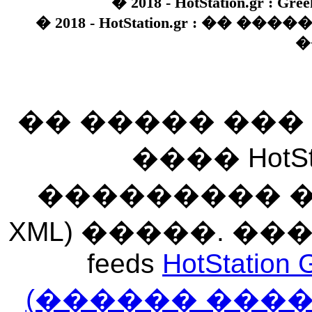
� 2018 - HotStation.gr : Gree
� 2018 - HotStation.gr : �� 
�
�� ����� ��
���� HotSt
��������� ��� 
XML) �����. �
feeds
HotStation 
(������ ���