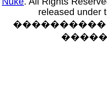
Nuke
. All Rights Reserv
released under 
���������� �
����