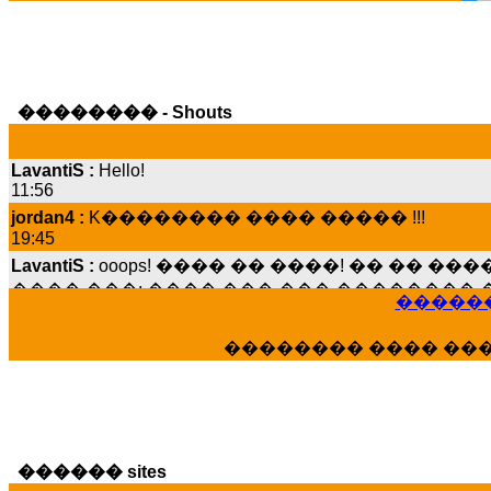
�������� - Shouts
LavantiS :
Hello!
11:56
jordan4 :
K�������� ���� ����� !!!
19:45
LavantiS :
ooops! ���� �� ����! �� �� �
���� ���; ���� ��� ��� �������� �
15:07
������
Dimitris_P :
���� ����� �������� ����
21:20
�������� ���� ��
LavantiS :
����� ���� ������� ��� ���
������� �����?" ..............���� �
�������...
16:40
veronica :
E���� 2012 ��� ����� ��� ��
������ sites
������� ��������� ���� ������ 