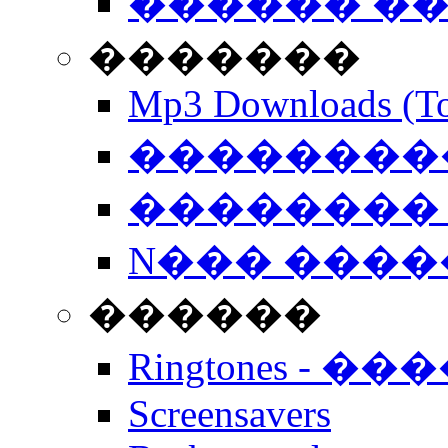
������ �
�������
Mp3 Downloads (To
�����������
�������� 
N��� �����
������
Ringtones - ��
Screensavers