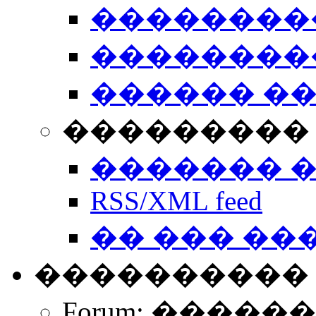
��������
��������
������ �
��������� 
������� 
RSS/XML feed
�� ��� ��
����������
Forum: �����