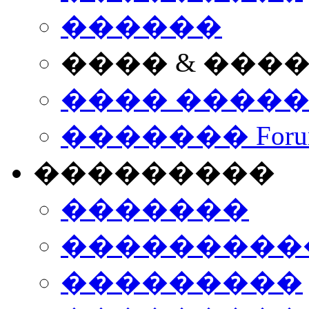
������
���� & ���
���� ����
������� Foru
���������
�������
����������
���������