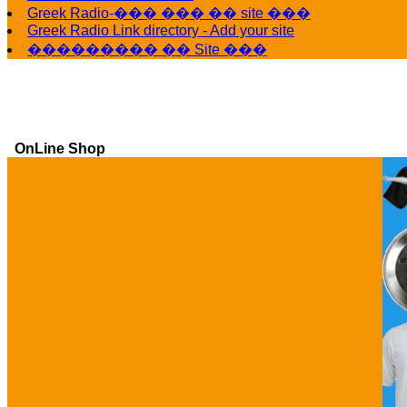
Greek Radio-��� ��� �� site ���
Greek Radio Link directory - Add your site
��������� �� Site ���
OnLine Shop
Ga