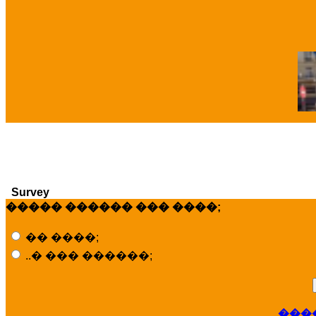
�
Survey
����� ������ ��� ����;
�� ����;
..� ��� ������;
���