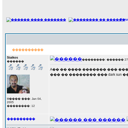
For
����������
Staikos
��������: ������ 27 ��
������
A�� �� ���� ������� ��� ��
��� �� �������� ��� dark sun 
M���� ���: Jan 04,
2005
��������: 12
���������