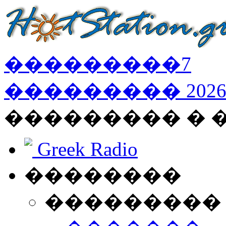
���������
7
���������
202
��������� � 
Greek Radio
��������
���������