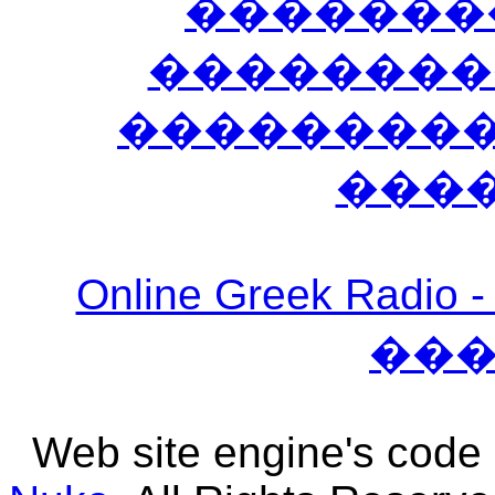
�������
��������
����������
���
Online Greek Ra
��
Web site engine's code