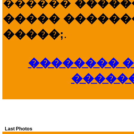
������
�����
����� �������
�����;
.
�������� �
�����
Last Photos