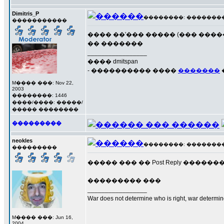
Dimitris_P
��������: ��������� 2
�����������
���� ��'��� ����� (��� ���
�� �������
_________________
���� dmitspan
- ���������� ����
�������
M���� ���: Nov 22,
2003
��������: 1446
����/����: �����/
����� ��������
���������
neokles
��������: ��������� 2
���������
����� ��� �� Post Reply ������
��������� ���
_________________
War does not determine who is right, war determine
M���� ���: Jun 16,
2004