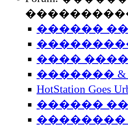
����������
������ �
��������
���� ���
������� &
HotStation Goe
������ �
�������� 