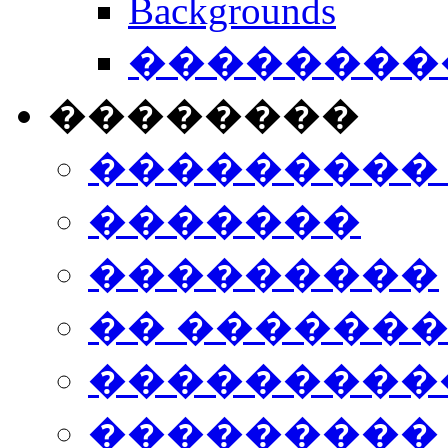
Backgrounds
���������
��������
���������
�������
���������
�� ������
���������
���������